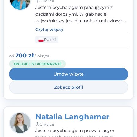
Gliwice
Jestem psychologiem pracującym z
osobami dorosłymi. W gabinecie
najważniejszy jest dla mnie drugi człowiek
- wierzę, że empatia, autentyczność i pełne
Czytaj więcej
zaangażowanie tworzą bezpieczną
Polski
przestrzeń, będącą podstawą pracy nad
zmianą. W praktyce korzystam m.in. z
narzędzi Racjonalnej Terapii Zachowania.
200 zł
od
/ wizyta
ONLINE I STACJONARNIE
Umów wizytę
Zobacz profil
Natalia Langhamer
Gliwice
Jestem psychologiem prowadzącym