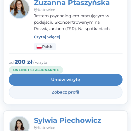
Zuzanna Ptaszyńska
Katowice
Jestem psychologiem pracującym w
podejściu Skoncentrowanym na
Rozwiązaniach (TSR). Na spotkaniach
pracuję w sposób dopasowany do Ciebie -
Czytaj więcej
nawet jeśli na starcie nie wiesz dokładnie,
Polski
czego potrzebujesz, odkrywamy to razem,
krok po kroku. Towarzyszę dorosłym oraz
młodzieży od 13. roku życia.
200 zł
od
/ wizyta
ONLINE I STACJONARNIE
Umów wizytę
Zobacz profil
Sylwia Piechowicz
Katowice