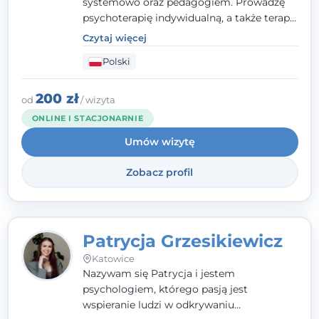
systemowo oraz pedagogiem. Prowadzę
psychoterapię indywidualną, a także terapię
par, małżeństw i rodzin. Patrzę na
Czytaj więcej
człowieka całościowo - w kontekście jego
Polski
relacji z rodziną, pracą i otoczeniem - i
opieram współpracę na Twoich mocnych
stronach.
200 zł
od
/ wizyta
ONLINE I STACJONARNIE
Umów wizytę
Zobacz profil
Patrycja Grzesikiewicz
Katowice
Nazywam się Patrycja i jestem
psychologiem, którego pasją jest
wspieranie ludzi w odkrywaniu