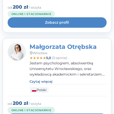
interwencji kryzysowej i seksuologii
klinicznej na SWPS we Wrocławiu. W pracy
200 zł
od
/ wizyta
kieruję się empatią, etyką zawodową i
ONLINE I STACJONARNIE
uważnością na potrzeby klienta.
Zobacz profil
Małgorzata Otrębska
Wrocław
★
★
★
★
★
5,0
(3 opinie)
Jestem psychologiem, absolwentką
Uniwersytetu Wrocławskiego, oraz
wykładowcą akademickim i sekretarzem.
Dodatkowo mam kwalifikacje mediatora,
Czytaj więcej
specjalizując się w sprawach rodzinnych,
Polski
cywilnych oraz karnych.
200 zł
od
/ wizyta
ONLINE I STACJONARNIE