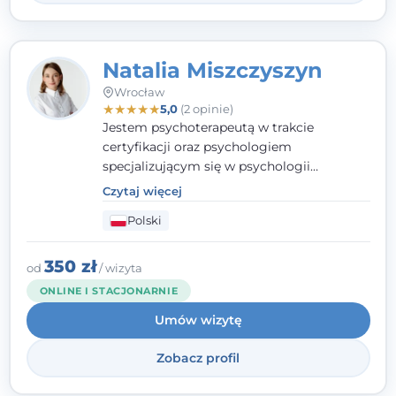
Natalia Miszczyszyn
Wrocław
★
★
★
★
★
5,0
(2 opinie)
Jestem psychoterapeutą w trakcie
certyfikacji oraz psychologiem
specjalizującym się w psychologii
klinicznej. Ukończyłam również studia
Czytaj więcej
podyplomowe z Praktycznej Diagnozy
Polski
Psychologicznej. Aktywnie uczestniczę w
działalności Polskiego Towarzystwa
Psychiatrycznego oraz Polskiego
350 zł
od
/ wizyta
Towarzystwa Psychologicznego, a także
ONLINE I STACJONARNIE
jestem członkiem nadzwyczajnym
Umów wizytę
Wielkopolskiego Towarzystwa Terapii
Systemowej.
Zobacz profil