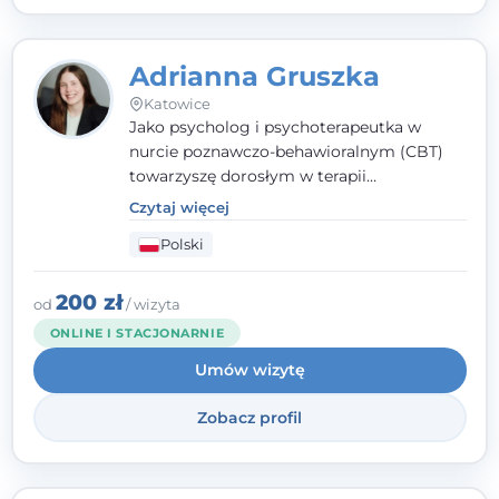
Adrianna Gruszka
Katowice
Jako psycholog i psychoterapeutka w
nurcie poznawczo-behawioralnym (CBT)
towarzyszę dorosłym w terapii
indywidualnej oraz nastolatkom od 15. roku
Czytaj więcej
życia. Zależy mi, by naprawdę usłyszeć, z
Polski
czym do mnie przychodzisz, i dobrać
sposób pracy do Ciebie - bez gotowych
schematów i bez oceniania.
200 zł
od
/ wizyta
ONLINE I STACJONARNIE
Umów wizytę
Zobacz profil