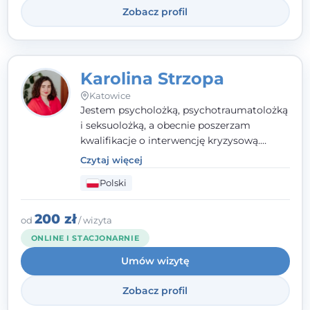
Zobacz profil
Karolina Strzopa
Katowice
Jestem psycholożką, psychotraumatolożką
i seksuolożką, a obecnie poszerzam
kwalifikacje o interwencję kryzysową.
Pracuję w nurcie terapii trzeciej fali, łącząc
Czytaj więcej
metody o potwierdzonej skuteczności.
Polski
Towarzyszę młodzieży, dorosłym i parom w
radzeniu sobie z bolesnymi
doświadczeniami tak, by mogli żyć pełniej.
200 zł
od
/ wizyta
ONLINE I STACJONARNIE
Umów wizytę
Zobacz profil