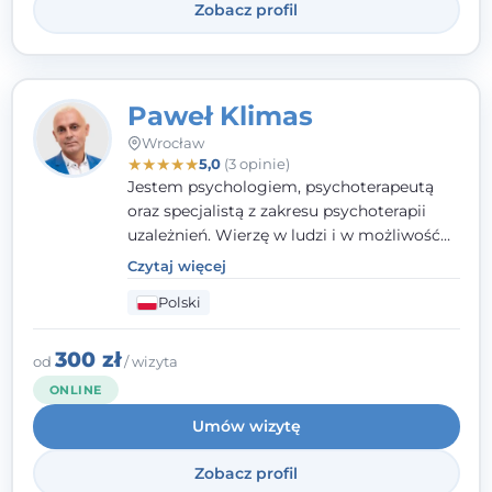
Zobacz profil
Paweł Klimas
Wrocław
★
★
★
★
★
5,0
(3 opinie)
Jestem psychologiem, psychoterapeutą
oraz specjalistą z zakresu psychoterapii
uzależnień. Wierzę w ludzi i w możliwość
wprowadzenia zmian w ich życiu. Bardzo
Czytaj więcej
często przekonuje się o tym, że każdy z nas,
Polski
w tym Ty i ja, ma wpływ na swoje
szczęście. Należy uwierzyć w siebie i działać
w obranym kierunku.
300 zł
od
/ wizyta
ONLINE
Umów wizytę
Zobacz profil