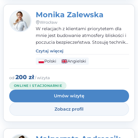
Monika Zalewska
Wrocław
W relacjach z klientami priorytetem dla
mnie jest budowanie atmosfery bliskości i
poczucia bezpieczeństwa. Stosuję techniki
poznawczo-behawioralne oraz metody,
Czytaj więcej
które koncentrują się na rozwiązaniach
Polski
Angielski
(TSR). Te polegają na osiąganiu
zamierzonych celów (doprowadzeniu do
rozwiązania trudnych sytuacji) poprzez
200 zł
od
/ wizyta
identyfikowanie i wzmacnianie zasobów
ONLINE I STACJONARNIE
oraz mocnych stron klienta. W swojej
Umów wizytę
pracy korzystam także z metod dialogu
motywacyjnego i treningu uważności.
Zobacz profil