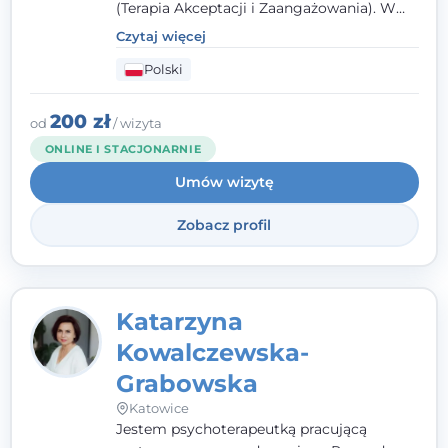
(Terapia Akceptacji i Zaangażowania). W
kontakcie z pacjentem najważniejsze są dla
Czytaj więcej
mnie serdeczność, zrozumienie i atmosfera
Polski
pełna ciepła. Wierzę, że skuteczna terapia
to wspólne działanie - razem tworzymy
zespół, który szuka rozwiązań.
200 zł
od
/ wizyta
ONLINE I STACJONARNIE
Umów wizytę
Zobacz profil
Katarzyna
Kowalczewska-
Grabowska
Katowice
Jestem psychoterapeutką pracującą