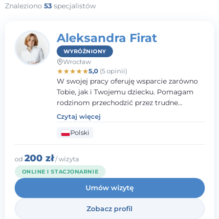
Znaleziono
53
specjalistów
Aleksandra Firat
WYRÓŻNIONY
Wrocław
★
★
★
★
★
5,0
(5 opinii)
W swojej pracy oferuję wsparcie zarówno
Tobie, jak i Twojemu dziecku. Pomagam
rodzinom przechodzić przez trudne
momenty, opierając współpracę na
Czytaj więcej
wzajemnym zaufaniu i otwartej
Polski
komunikacji. Posiadam doświadczenie w
pracy z dziećmi i młodzieżą mierzącymi się
z różnorodnymi trudnościami
200 zł
od
/ wizyta
emocjonalnymi oraz rozwojowymi.
ONLINE I STACJONARNIE
Umów wizytę
Zobacz profil