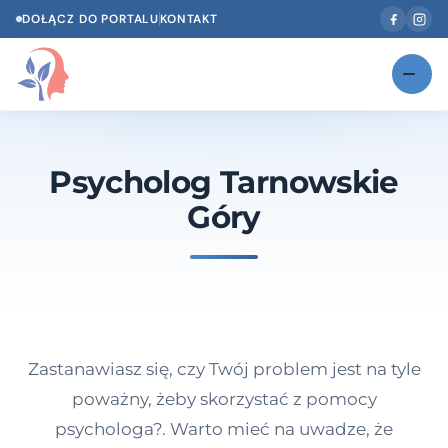
DOŁĄCZ DO PORTALU
KONTAKT
Znajdź swojego specjalistę
NOWOŚĆ
Psycholog Tarnowskie
Gabinety
NOWOŚĆ
Góry
Według specjalizacji
Psycholog w Twoim języku
Diagnozy psychologiczne
Testy psychologiczne
Zastanawiasz się, czy Twój problem jest na tyle
Dawka wiedzy
poważny, żeby skorzystać z pomocy
psychologa?. Warto mieć na uwadze, że
Dla specjalistów