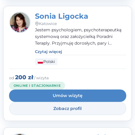
Sonia Ligocka
Katowice
Jestem psychologiem, psychoterapeutką
systemową oraz założycielką Poradni
Teraply. Przyjmuję dorosłych, pary i
rodziny, dobierając metody do
Czytaj więcej
indywidualnych zasobów pacjenta. Wierzę
Polski
w drzemiące w Tobie zasoby, które
pozwolą Ci wyjść z kryzysu - a jeśli jeszcze
ich nie widzisz, pomogę Ci je odsłonić.
200 zł
od
/ wizyta
ONLINE I STACJONARNIE
Umów wizytę
Zobacz profil