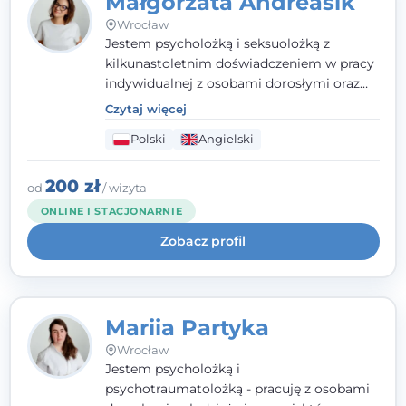
Małgorzata Andreasik
Wrocław
Jestem psycholożką i seksuolożką z
kilkunastoletnim doświadczeniem w pracy
indywidualnej z osobami dorosłymi oraz
parami. Specjalizuję się w obszarze zdrowia
Czytaj więcej
seksualnego, żałoby, kryzysów życiowych i
Polski
Angielski
wypalenia zawodowego. Pracuję w języku
polskim i angielskim, w podejściu
humanistycznym, opartym na
200 zł
od
/ wizyta
partnerstwie i podmiotowości klienta.
ONLINE I STACJONARNIE
Zobacz profil
Mariia Partyka
Wrocław
Jestem psycholożką i
psychotraumatolożką - pracuję z osobami