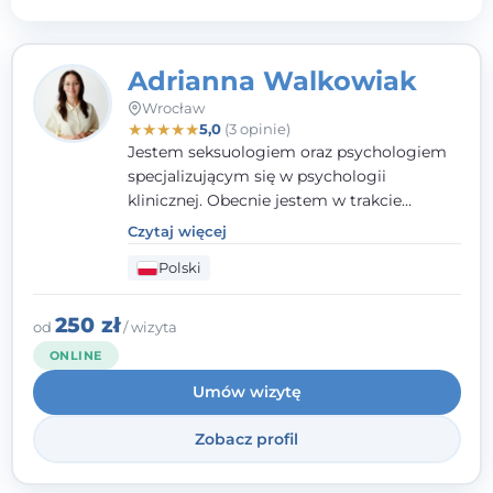
Adrianna Walkowiak
Wrocław
★
★
★
★
★
5,0
(3 opinie)
Jestem seksuologiem oraz psychologiem
specjalizującym się w psychologii
klinicznej. Obecnie jestem w trakcie
szkolenia na psychoterapeutę
Czytaj więcej
systemowego. Posiadam status członka
Polski
nadzwyczajnego Wielkopolskiego
Towarzystwa Terapii Systemowej oraz
należę do Polskiego Towarzystwa
250 zł
od
/ wizyta
Psychiatrycznego. W mojej pracy na
ONLINE
pierwszym miejscu stawiam budowanie
Umów wizytę
atmosfery bezpieczeństwa i zrozumienia w
relacjach z Klientami. Istotna dla nie jest
Zobacz profil
również koncentracja na dostępnych
zasobach.