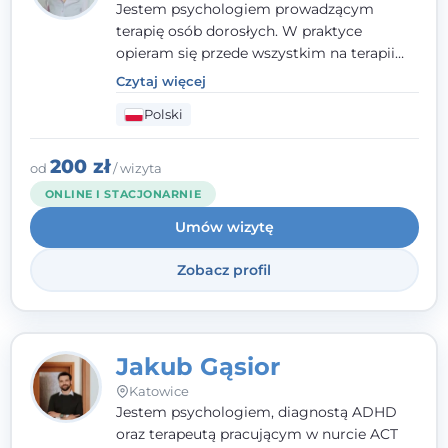
Jestem psychologiem prowadzącym
terapię osób dorosłych. W praktyce
opieram się przede wszystkim na terapii
poznawczo-behawioralnej (CBT), a także na
Czytaj więcej
podejściu skoncentrowanym na
Polski
rozwiązaniach (TSR) oraz Racjonalnej
Terapii Zachowania (RTZ). Dużą wagę
przykładam do relacji opartej na empatii,
200 zł
od
/ wizyta
poczuciu bezpieczeństwa i wzajemnym
ONLINE I STACJONARNIE
zrozumieniu.
Umów wizytę
Zobacz profil
Jakub Gąsior
Katowice
Jestem psychologiem, diagnostą ADHD
oraz terapeutą pracującym w nurcie ACT