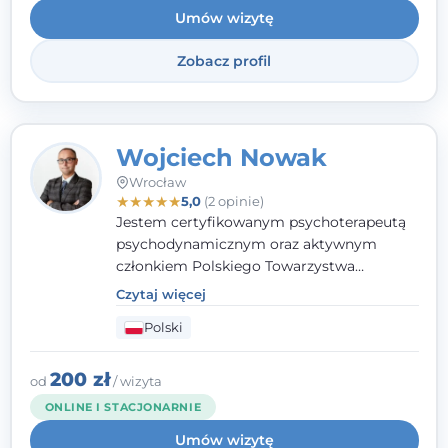
Umów wizytę
Zobacz profil
Wojciech Nowak
Wrocław
★
★
★
★
★
5,0
(2 opinie)
Jestem certyfikowanym psychoterapeutą
psychodynamicznym oraz aktywnym
członkiem Polskiego Towarzystwa
Psychoterapii Psychodynamicznej. W
Czytaj więcej
mojej pracy zawodowej kładę duży nacisk
Polski
na uważne słuchanie Pacjenta. Interesuje
mnie szczególnie psychoterapia zaburzeń
osobowości, zaburzeń nerwicowych i
200 zł
od
/ wizyta
lękowych, a także zagadnienia związane z
ONLINE I STACJONARNIE
małżeństwem i rodziną, w tym problemy w
Umów wizytę
relacjach rodzinnych. Nie specjalizuję się w