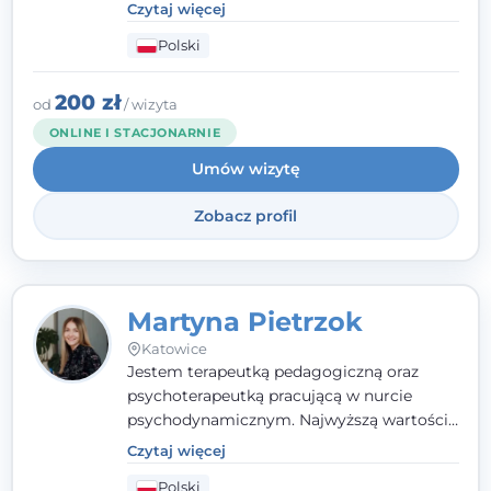
wewnętrznej siły i radzeniu sobie z
Czytaj więcej
codziennymi trudnościami. Pracuję w
Polski
nurcie poznawczo-behawioralnym, oferując
indywidualne podejście pełne empatii,
zaufania i wsparcia. Jeśli masz za sobą
200 zł
od
/ wizyta
trudny czas, jestem tutaj dla Ciebie.
ONLINE I STACJONARNIE
Umów wizytę
Zobacz profil
Martyna Pietrzok
Katowice
Jestem terapeutką pedagogiczną oraz
psychoterapeutką pracującą w nurcie
psychodynamicznym. Najwyższą wartością
jest dla mnie bliska, pełna zrozumienia i
Czytaj więcej
zaangażowania relacja z pacjentem. To
Polski