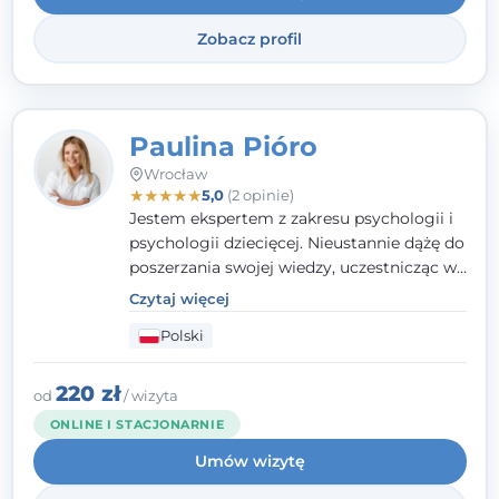
uzależnieniach.
Zobacz profil
Paulina Pióro
Wrocław
★
★
★
★
★
5,0
(2 opinie)
Jestem ekspertem z zakresu psychologii i
psychologii dziecięcej. Nieustannie dążę do
poszerzania swojej wiedzy, uczestnicząc w
różnorodnych szkoleniach. Pracując z
Czytaj więcej
dziećmi, młodzieżą i młodymi dorosłymi
Polski
niezwykle ważne jest dla mnie poczucie
bezpieczeństwa, zrozumienia oraz wolności
w wyrażaniu swojego zdania. Kieruję się
220 zł
od
/ wizyta
etyką zawodową, wierząc, że każdy
ONLINE I STACJONARNIE
człowiek powinien otrzymać wsparcie i
Umów wizytę
pomoc, by poradzić sobie ze swoimi
problemami.