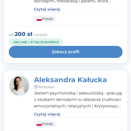
dorosłymi, młodzieżą i parami, które
doświadczają kryzysów psychicznych,
Czytaj więcej
traumy, stanów lękowych i trudności
Polski
relacyjnych. W pracy kieruję się
uważnością, empatią i głębokim
szacunkiem dla indywidualnej historii
200 zł
od
/ wizyta
każdego człowieka. Jestem w trakcie
ONLINE I STACJONARNIE
czteroletniej szkoły psychoterapii
Zobacz profil
poznawczo-behawioralnej
rekomendowanej przez PTTPB.
Aleksandra Kałucka
Wrocław
Jestem psycholożką i seksuolożką - pracuję
z osobami dorosłymi w obszarze trudności
emocjonalnych, relacyjnych i kryzysowych,
w tym z osobami po doświadczeniach
Czytaj więcej
przemocy. Ukończyłam psychologię
Polski
kliniczną oraz studia podyplomowe z