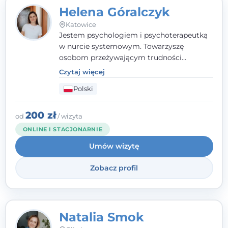
Helena Góralczyk
Katowice
Jestem psychologiem i psychoterapeutką
w nurcie systemowym. Towarzyszę
osobom przeżywającym trudności
emocjonalne, relacyjne albo znajdującym
Czytaj więcej
się w kryzysie. Liczy się dla mnie
Polski
autentyczna, oparta na zaufaniu relacja
oraz przestrzeń, w której każdy poczuje się
wysłuchany i potraktowany z szacunkiem.
200 zł
od
/ wizyta
ONLINE I STACJONARNIE
Umów wizytę
Zobacz profil
Natalia Smok