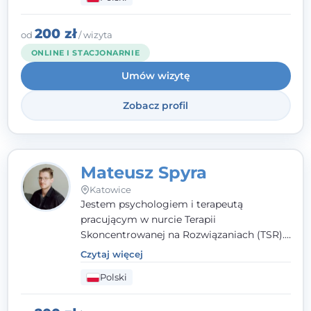
właśnie ta oparta na zaufaniu więź staje się
przestrzenią, w której można dotrzeć do
źródła trudności i spojrzeć na nie inaczej
200 zł
od
/ wizyta
niż dotąd.
ONLINE I STACJONARNIE
Umów wizytę
Zobacz profil
Mateusz Spyra
Katowice
Jestem psychologiem i terapeutą
pracującym w nurcie Terapii
Skoncentrowanej na Rozwiązaniach (TSR).
Towarzyszę młodzieży i dorosłym z
Czytaj więcej
empatią, zrozumieniem i bez oceniania.
Polski
Daję przestrzeń do bycia sobą, bo wiem, że
w każdym człowieku jest coś wyjątkowego.