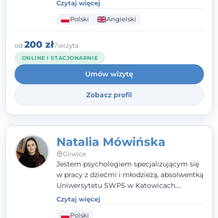
traktuję jak osobną historię, którą poznaję,
Czytaj więcej
budując relację opartą na zaufaniu i
Polski
Angielski
empatii. Przyjmuję w Poradni Teraply.pl w
Gliwicach oraz online, po polsku i po
angielsku.
200 zł
od
/ wizyta
ONLINE I STACJONARNIE
Umów wizytę
Zobacz profil
Natalia Mówińska
Gliwice
Jestem psychologiem specjalizującym się
w pracy z dziećmi i młodzieżą, absolwentką
Uniwersytetu SWPS w Katowicach.
Prowadzę konsultacje oraz terapię
Czytaj więcej
nastawioną na potrzeby dziecka i jego
Polski
rodziny. Najważniejsze jest dla mnie