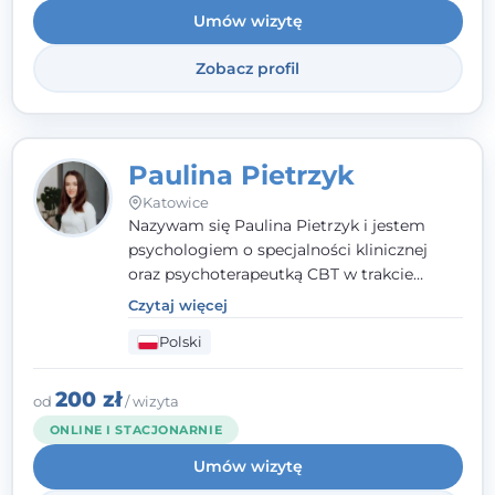
Umów wizytę
Zobacz profil
Paulina Pietrzyk
Katowice
Nazywam się Paulina Pietrzyk i jestem
psychologiem o specjalności klinicznej
oraz psychoterapeutką CBT w trakcie
szkolenia. Pracuję z dorosłymi, którzy
Czytaj więcej
szukają wsparcia w trudnych momentach -
Polski
w obliczu lęku, przewlekłego stresu,
natłoku myśli, obniżonego nastroju,
wypalenia czy kryzysu, a także po prostu
200 zł
od
/ wizyta
chcą lepiej poznać siebie.
ONLINE I STACJONARNIE
Umów wizytę