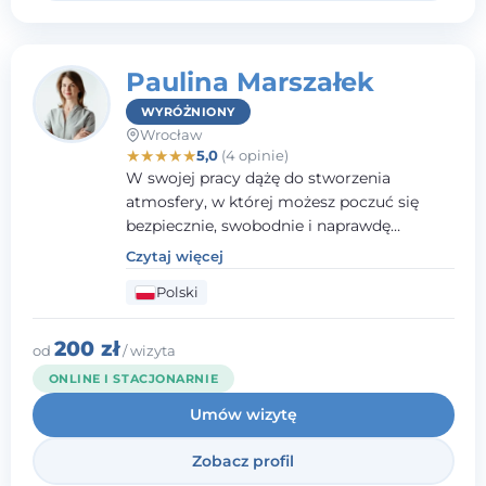
Paulina Marszałek
WYRÓŻNIONY
Wrocław
★
★
★
★
★
5,0
(4 opinie)
W swojej pracy dążę do stworzenia
atmosfery, w której możesz poczuć się
bezpiecznie, swobodnie i naprawdę
wysłuchany(-a). Zależy mi na
Czytaj więcej
towarzyszeniu Ci w drodze do większego
Polski
dobrostanu, lepszego poznania siebie oraz
budowania wartościowych i
satysfakcjonujących relacji - zarówno z
200 zł
od
/ wizyta
innymi, jak i z samym sobą. Możliwość
ONLINE I STACJONARNIE
bycia częścią tego procesu traktuję jako
Umów wizytę
duże wyróżnienie.
Zobacz profil