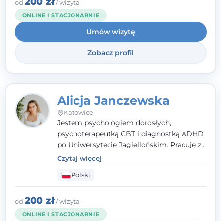
200 zł
od
/ wizyta
ONLINE I STACJONARNIE
Umów wizytę
Zobacz profil
Alicja Janczewska
Katowice
Jestem psychologiem dorosłych,
psychoterapeutką CBT i diagnostką ADHD
po Uniwersytecie Jagiellońskim. Pracuję z
dorosłymi, młodzieżą i dziećmi, opierając
Czytaj więcej
pomoc na zrozumieniu indywidualnych
Polski
potrzeb i więzi zbudowanej na zaufaniu.
Terapia to dla mnie bezpieczne miejsce, w
którym poczujesz się wysłuchany i
200 zł
od
/ wizyta
zrozumiany.
ONLINE I STACJONARNIE