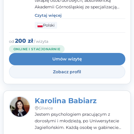
terapię osób dorosłych, absolwentką
Akademii Górnośląskiej ze specjalizacją
kliniczną. Oferuję konsultacje
Czytaj więcej
psychologiczne i pierwszą pomoc
Polski
psychologiczną w kryzysie, przewlekłym
stresie czy obniżonym nastroju. Każde
spotkanie traktuję z szacunkiem,
200 zł
od
/ wizyta
uważnością i w atmosferze zaufania.
ONLINE I STACJONARNIE
Umów wizytę
Zobacz profil
Karolina Babiarz
Gliwice
Jestem psychologiem pracującym z
dorosłymi i młodzieżą, po Uniwersytecie
Jagiellońskim. Każdą osobę w gabinecie