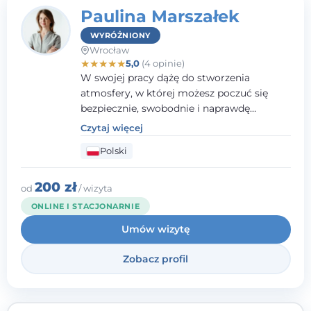
Paulina Marszałek
WYRÓŻNIONY
Wrocław
★
★
★
★
★
5,0
(4 opinie)
W swojej pracy dążę do stworzenia
atmosfery, w której możesz poczuć się
bezpiecznie, swobodnie i naprawdę
wysłuchany(-a). Zależy mi na
Czytaj więcej
towarzyszeniu Ci w drodze do większego
Polski
dobrostanu, lepszego poznania siebie oraz
budowania wartościowych i
satysfakcjonujących relacji - zarówno z
200 zł
od
/ wizyta
innymi, jak i z samym sobą. Możliwość
ONLINE I STACJONARNIE
bycia częścią tego procesu traktuję jako
Umów wizytę
duże wyróżnienie.
Zobacz profil