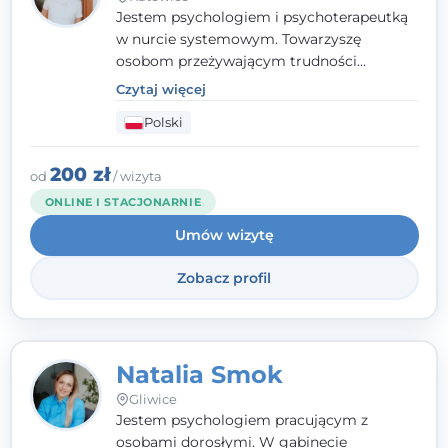
Jestem psychologiem i psychoterapeutką
w nurcie systemowym. Towarzyszę
osobom przeżywającym trudności
emocjonalne, relacyjne albo znajdującym
Czytaj więcej
się w kryzysie. Liczy się dla mnie
Polski
autentyczna, oparta na zaufaniu relacja
oraz przestrzeń, w której każdy poczuje się
wysłuchany i potraktowany z szacunkiem.
200 zł
od
/ wizyta
ONLINE I STACJONARNIE
Umów wizytę
Zobacz profil
Natalia Smok
Gliwice
Jestem psychologiem pracującym z
osobami dorosłymi. W gabinecie