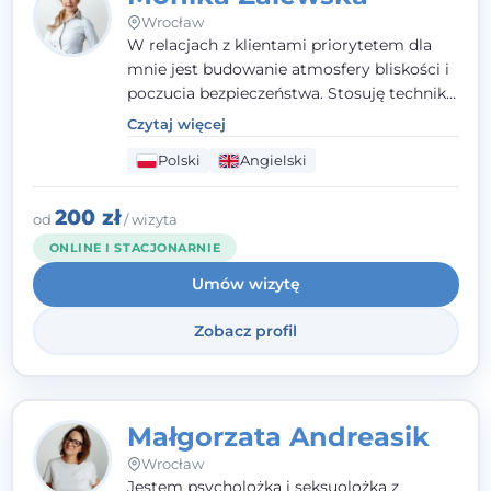
Wrocław
W relacjach z klientami priorytetem dla
mnie jest budowanie atmosfery bliskości i
poczucia bezpieczeństwa. Stosuję techniki
poznawczo-behawioralne oraz metody,
Czytaj więcej
które koncentrują się na rozwiązaniach
Polski
Angielski
(TSR). Te polegają na osiąganiu
zamierzonych celów (doprowadzeniu do
rozwiązania trudnych sytuacji) poprzez
200 zł
od
/ wizyta
identyfikowanie i wzmacnianie zasobów
ONLINE I STACJONARNIE
oraz mocnych stron klienta. W swojej
Umów wizytę
pracy korzystam także z metod dialogu
motywacyjnego i treningu uważności.
Zobacz profil
Małgorzata Andreasik
Wrocław
Jestem psycholożką i seksuolożką z