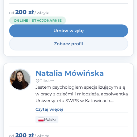
Gliwicach oraz online, po polsku i po
angielsku.
200 zł
od
/ wizyta
ONLINE I STACJONARNIE
Umów wizytę
Zobacz profil
Natalia Mówińska
Gliwice
Jestem psychologiem specjalizującym się
w pracy z dziećmi i młodzieżą, absolwentką
Uniwersytetu SWPS w Katowicach.
Prowadzę konsultacje oraz terapię
Czytaj więcej
nastawioną na potrzeby dziecka i jego
Polski
rodziny. Najważniejsze jest dla mnie
stworzenie bezpiecznego miejsca, w
którym dziecko czuje się zauważone i
200 zł
od
/ wizyta