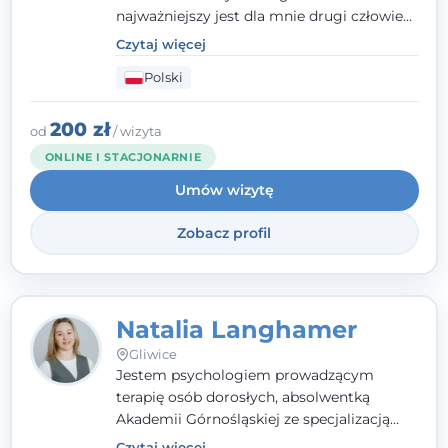
najważniejszy jest dla mnie drugi człowiek
- wierzę, że empatia, autentyczność i pełne
Czytaj więcej
zaangażowanie tworzą bezpieczną
Polski
przestrzeń, będącą podstawą pracy nad
zmianą. W praktyce korzystam m.in. z
narzędzi Racjonalnej Terapii Zachowania.
200 zł
od
/ wizyta
ONLINE I STACJONARNIE
Umów wizytę
Zobacz profil
Natalia Langhamer
Gliwice
Jestem psychologiem prowadzącym
terapię osób dorosłych, absolwentką
Akademii Górnośląskiej ze specjalizacją
kliniczną. Oferuję konsultacje
Czytaj więcej