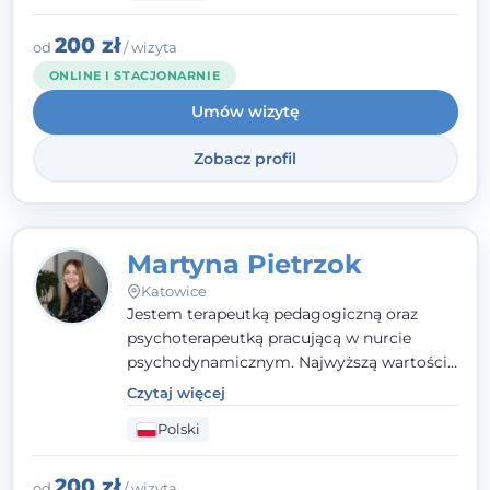
indywidualne podejście pełne empatii,
zaufania i wsparcia. Jeśli masz za sobą
200 zł
od
/ wizyta
trudny czas, jestem tutaj dla Ciebie.
ONLINE I STACJONARNIE
Umów wizytę
Zobacz profil
Martyna Pietrzok
Katowice
Jestem terapeutką pedagogiczną oraz
psychoterapeutką pracującą w nurcie
psychodynamicznym. Najwyższą wartością
jest dla mnie bliska, pełna zrozumienia i
Czytaj więcej
zaangażowania relacja z pacjentem. To
Polski
właśnie ta oparta na zaufaniu więź staje się
przestrzenią, w której można dotrzeć do
źródła trudności i spojrzeć na nie inaczej
200 zł
od
/ wizyta