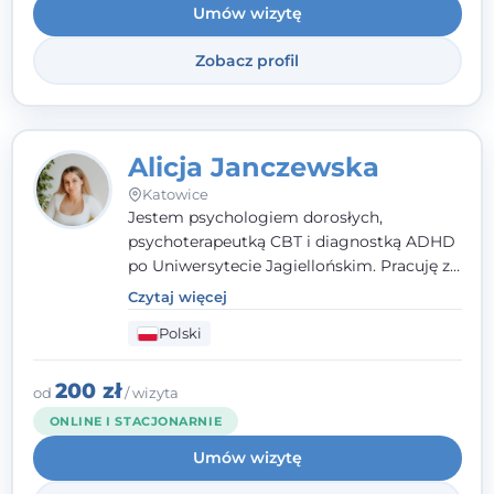
Umów wizytę
Zobacz profil
Alicja Janczewska
Katowice
Jestem psychologiem dorosłych,
psychoterapeutką CBT i diagnostką ADHD
po Uniwersytecie Jagiellońskim. Pracuję z
dorosłymi, młodzieżą i dziećmi, opierając
Czytaj więcej
pomoc na zrozumieniu indywidualnych
Polski
potrzeb i więzi zbudowanej na zaufaniu.
Terapia to dla mnie bezpieczne miejsce, w
którym poczujesz się wysłuchany i
200 zł
od
/ wizyta
zrozumiany.
ONLINE I STACJONARNIE
Umów wizytę