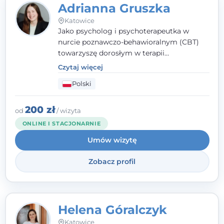
Adrianna Gruszka
Katowice
Jako psycholog i psychoterapeutka w
nurcie poznawczo-behawioralnym (CBT)
towarzyszę dorosłym w terapii
indywidualnej oraz nastolatkom od 15. roku
Czytaj więcej
życia. Zależy mi, by naprawdę usłyszeć, z
Polski
czym do mnie przychodzisz, i dobrać
sposób pracy do Ciebie - bez gotowych
schematów i bez oceniania.
200 zł
od
/ wizyta
ONLINE I STACJONARNIE
Umów wizytę
Zobacz profil
Helena Góralczyk
Katowice