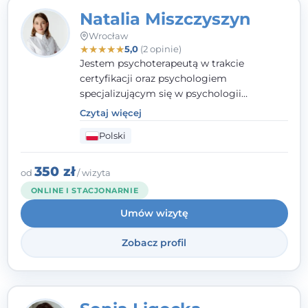
Natalia Miszczyszyn
Wrocław
★
★
★
★
★
5,0
(2 opinie)
Jestem psychoterapeutą w trakcie
certyfikacji oraz psychologiem
specjalizującym się w psychologii
klinicznej. Ukończyłam również studia
Czytaj więcej
podyplomowe z Praktycznej Diagnozy
Polski
Psychologicznej. Aktywnie uczestniczę w
działalności Polskiego Towarzystwa
Psychiatrycznego oraz Polskiego
350 zł
od
/ wizyta
Towarzystwa Psychologicznego, a także
ONLINE I STACJONARNIE
jestem członkiem nadzwyczajnym
Umów wizytę
Wielkopolskiego Towarzystwa Terapii
Systemowej.
Zobacz profil