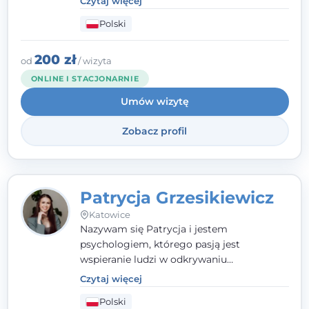
Czytaj więcej
człowieka całościowo - w kontekście jego
Polski
relacji z rodziną, pracą i otoczeniem - i
opieram współpracę na Twoich mocnych
stronach.
200 zł
od
/ wizyta
ONLINE I STACJONARNIE
Umów wizytę
Zobacz profil
Patrycja Grzesikiewicz
Katowice
Nazywam się Patrycja i jestem
psychologiem, którego pasją jest
wspieranie ludzi w odkrywaniu
wewnętrznej siły i radzeniu sobie z
Czytaj więcej
codziennymi trudnościami. Pracuję w
Polski
nurcie poznawczo-behawioralnym, oferując