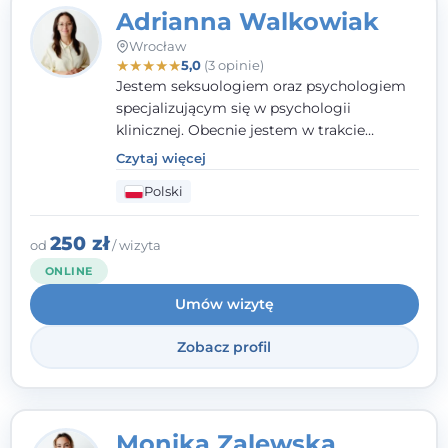
Adrianna Walkowiak
Wrocław
★
★
★
★
★
5,0
(3 opinie)
Jestem seksuologiem oraz psychologiem
specjalizującym się w psychologii
klinicznej. Obecnie jestem w trakcie
szkolenia na psychoterapeutę
Czytaj więcej
systemowego. Posiadam status członka
Polski
nadzwyczajnego Wielkopolskiego
Towarzystwa Terapii Systemowej oraz
należę do Polskiego Towarzystwa
250 zł
od
/ wizyta
Psychiatrycznego. W mojej pracy na
ONLINE
pierwszym miejscu stawiam budowanie
Umów wizytę
atmosfery bezpieczeństwa i zrozumienia w
relacjach z Klientami. Istotna dla nie jest
Zobacz profil
również koncentracja na dostępnych
zasobach.
Monika Zalewska