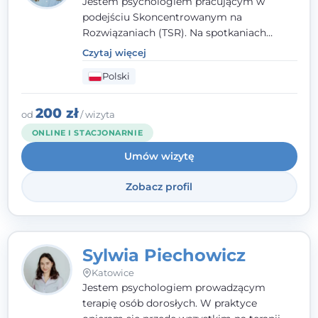
Jestem psychologiem pracującym w
podejściu Skoncentrowanym na
Rozwiązaniach (TSR). Na spotkaniach
pracuję w sposób dopasowany do Ciebie -
Czytaj więcej
nawet jeśli na starcie nie wiesz dokładnie,
Polski
czego potrzebujesz, odkrywamy to razem,
krok po kroku. Towarzyszę dorosłym oraz
młodzieży od 13. roku życia.
200 zł
od
/ wizyta
ONLINE I STACJONARNIE
Umów wizytę
Zobacz profil
Sylwia Piechowicz
Katowice
Jestem psychologiem prowadzącym
terapię osób dorosłych. W praktyce