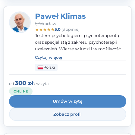
Paweł Klimas
Wrocław
★
★
★
★
★
5,0
(3 opinie)
Jestem psychologiem, psychoterapeutą
oraz specjalistą z zakresu psychoterapii
uzależnień. Wierzę w ludzi i w możliwość
wprowadzenia zmian w ich życiu. Bardzo
Czytaj więcej
często przekonuje się o tym, że każdy z nas,
Polski
w tym Ty i ja, ma wpływ na swoje
szczęście. Należy uwierzyć w siebie i działać
w obranym kierunku.
300 zł
od
/ wizyta
ONLINE
Umów wizytę
Zobacz profil