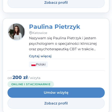
Zobacz profil
Paulina Pietrzyk
Katowice
Nazywam się Paulina Pietrzyk i jestem
psychologiem o specjalności klinicznej
oraz psychoterapeutką CBT w trakcie
szkolenia. Pracuję z dorosłymi, którzy
Czytaj więcej
szukają wsparcia w trudnych momentach -
Polski
w obliczu lęku, przewlekłego stresu,
natłoku myśli, obniżonego nastroju,
wypalenia czy kryzysu, a także po prostu
200 zł
od
/ wizyta
chcą lepiej poznać siebie.
ONLINE I STACJONARNIE
Umów wizytę
Zobacz profil