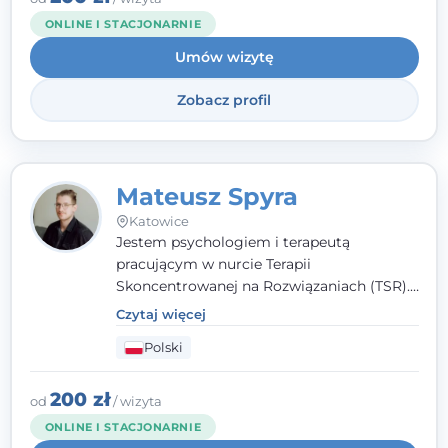
niż dotąd.
ONLINE I STACJONARNIE
Umów wizytę
Zobacz profil
Mateusz Spyra
Katowice
Jestem psychologiem i terapeutą
pracującym w nurcie Terapii
Skoncentrowanej na Rozwiązaniach (TSR).
Towarzyszę młodzieży i dorosłym z
Czytaj więcej
empatią, zrozumieniem i bez oceniania.
Polski
Daję przestrzeń do bycia sobą, bo wiem, że
w każdym człowieku jest coś wyjątkowego.
200 zł
od
/ wizyta
ONLINE I STACJONARNIE