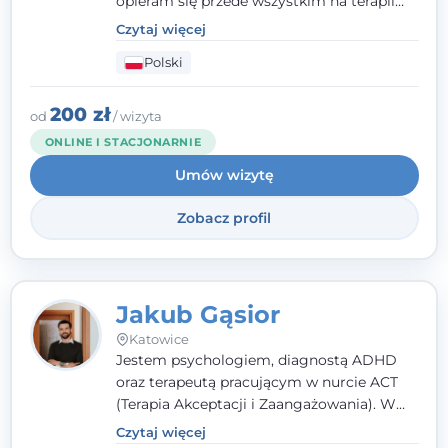
opieram się przede wszystkim na terapii
poznawczo-behawioralnej (CBT), a także na
Czytaj więcej
podejściu skoncentrowanym na
Polski
rozwiązaniach (TSR) oraz Racjonalnej
Terapii Zachowania (RTZ). Dużą wagę
przykładam do relacji opartej na empatii,
200 zł
od
/ wizyta
poczuciu bezpieczeństwa i wzajemnym
ONLINE I STACJONARNIE
zrozumieniu.
Umów wizytę
Zobacz profil
Jakub Gąsior
Katowice
Jestem psychologiem, diagnostą ADHD
oraz terapeutą pracującym w nurcie ACT
(Terapia Akceptacji i Zaangażowania). W
kontakcie z pacjentem najważniejsze są dla
Czytaj więcej