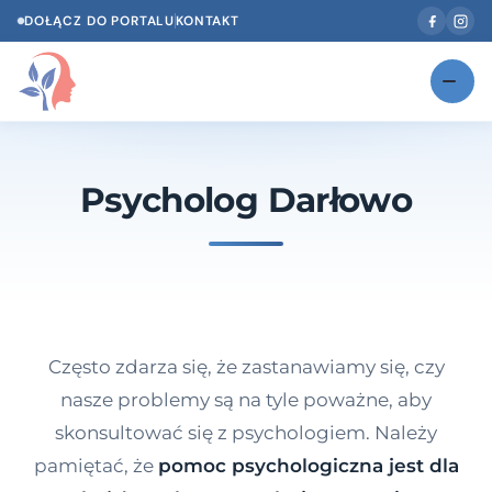
DOŁĄCZ DO PORTALU
KONTAKT
Znajdź swojego specjalistę
NOWOŚĆ
Psycholog Darłowo
Gabinety
NOWOŚĆ
Według specjalizacji
Psycholog w Twoim języku
Diagnozy psychologiczne
Często zdarza się, że zastanawiamy się, czy
Testy psychologiczne
nasze problemy są na tyle poważne, aby
skonsultować się z psychologiem. Należy
Dawka wiedzy
pamiętać, że
pomoc psychologiczna jest dla
Dla specjalistów