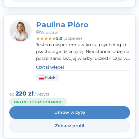
Paulina Pióro
Wrocław
★
★
★
★
★
5,0
(2 opinie)
Jestem ekspertem z zakresu psychologii i
psychologii dziecięcej. Nieustannie dążę do
poszerzania swojej wiedzy, uczestnicząc w
różnorodnych szkoleniach. Pracując z
Czytaj więcej
dziećmi, młodzieżą i młodymi dorosłymi
Polski
niezwykle ważne jest dla mnie poczucie
bezpieczeństwa, zrozumienia oraz wolności
w wyrażaniu swojego zdania. Kieruję się
220 zł
od
/ wizyta
etyką zawodową, wierząc, że każdy
ONLINE I STACJONARNIE
człowiek powinien otrzymać wsparcie i
Umów wizytę
pomoc, by poradzić sobie ze swoimi
problemami.
Zobacz profil