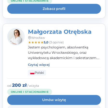
ONLINE I STACJONARNIE
uważnością na potrzeby klienta.
Zobacz profil
Małgorzata Otrębska
Wrocław
★
★
★
★
★
5,0
(3 opinie)
Jestem psychologiem, absolwentką
Uniwersytetu Wrocławskiego, oraz
wykładowcą akademickim i sekretarzem.
Dodatkowo mam kwalifikacje mediatora,
Czytaj więcej
specjalizując się w sprawach rodzinnych,
Polski
cywilnych oraz karnych.
200 zł
od
/ wizyta
ONLINE I STACJONARNIE
Umów wizytę