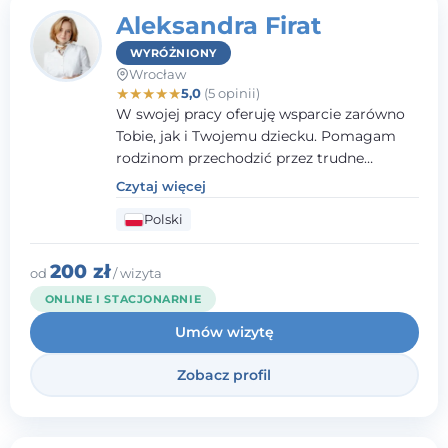
Aleksandra Firat
WYRÓŻNIONY
Wrocław
★
★
★
★
★
5,0
(5 opinii)
W swojej pracy oferuję wsparcie zarówno
Tobie, jak i Twojemu dziecku. Pomagam
rodzinom przechodzić przez trudne
momenty, opierając współpracę na
Czytaj więcej
wzajemnym zaufaniu i otwartej
Polski
komunikacji. Posiadam doświadczenie w
pracy z dziećmi i młodzieżą mierzącymi się
z różnorodnymi trudnościami
200 zł
od
/ wizyta
emocjonalnymi oraz rozwojowymi.
ONLINE I STACJONARNIE
Umów wizytę
Zobacz profil