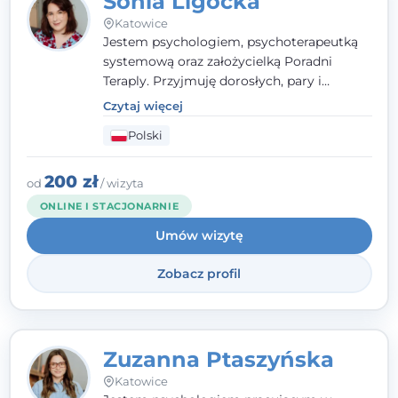
Sonia Ligocka
Katowice
Jestem psychologiem, psychoterapeutką
systemową oraz założycielką Poradni
Teraply. Przyjmuję dorosłych, pary i
rodziny, dobierając metody do
Czytaj więcej
indywidualnych zasobów pacjenta. Wierzę
Polski
w drzemiące w Tobie zasoby, które
pozwolą Ci wyjść z kryzysu - a jeśli jeszcze
ich nie widzisz, pomogę Ci je odsłonić.
200 zł
od
/ wizyta
ONLINE I STACJONARNIE
Umów wizytę
Zobacz profil
Zuzanna Ptaszyńska
Katowice