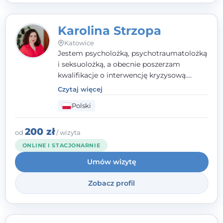
Karolina Strzopa
Katowice
Jestem psycholożką, psychotraumatolożką
i seksuolożką, a obecnie poszerzam
kwalifikacje o interwencję kryzysową.
Pracuję w nurcie terapii trzeciej fali, łącząc
Czytaj więcej
metody o potwierdzonej skuteczności.
Polski
Towarzyszę młodzieży, dorosłym i parom w
radzeniu sobie z bolesnymi
doświadczeniami tak, by mogli żyć pełniej.
200 zł
od
/ wizyta
ONLINE I STACJONARNIE
Umów wizytę
Zobacz profil