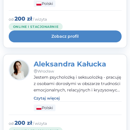
Polski
relacyjnych. W pracy kieruję się
uważnością, empatią i głębokim
szacunkiem dla indywidualnej historii
200 zł
od
/ wizyta
każdego człowieka. Jestem w trakcie
ONLINE I STACJONARNIE
czteroletniej szkoły psychoterapii
Zobacz profil
poznawczo-behawioralnej
rekomendowanej przez PTTPB.
Aleksandra Kałucka
Wrocław
Jestem psycholożką i seksuolożką - pracuję
z osobami dorosłymi w obszarze trudności
emocjonalnych, relacyjnych i kryzysowych,
w tym z osobami po doświadczeniach
Czytaj więcej
przemocy. Ukończyłam psychologię
Polski
kliniczną oraz studia podyplomowe z
interwencji kryzysowej i seksuologii
klinicznej na SWPS we Wrocławiu. W pracy
200 zł
od
/ wizyta
kieruję się empatią, etyką zawodową i