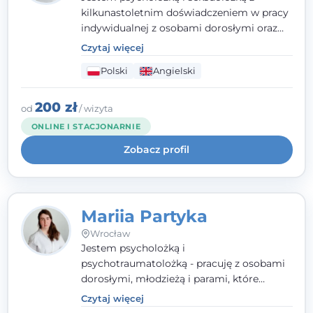
kilkunastoletnim doświadczeniem w pracy
indywidualnej z osobami dorosłymi oraz
parami. Specjalizuję się w obszarze zdrowia
Czytaj więcej
seksualnego, żałoby, kryzysów życiowych i
Polski
Angielski
wypalenia zawodowego. Pracuję w języku
polskim i angielskim, w podejściu
humanistycznym, opartym na
200 zł
od
/ wizyta
partnerstwie i podmiotowości klienta.
ONLINE I STACJONARNIE
Zobacz profil
Mariia Partyka
Wrocław
Jestem psycholożką i
psychotraumatolożką - pracuję z osobami
dorosłymi, młodzieżą i parami, które
doświadczają kryzysów psychicznych,
Czytaj więcej
traumy, stanów lękowych i trudności