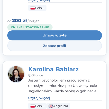
psychologiczne i pierwszą pomoc
Polski
psychologiczną w kryzysie, przewlekłym
stresie czy obniżonym nastroju. Każde
spotkanie traktuję z szacunkiem,
200 zł
od
/ wizyta
uważnością i w atmosferze zaufania.
ONLINE I STACJONARNIE
Umów wizytę
Zobacz profil
Karolina Babiarz
Gliwice
Jestem psychologiem pracującym z
dorosłymi i młodzieżą, po Uniwersytecie
Jagiellońskim. Każdą osobę w gabinecie
traktuję jak osobną historię, którą poznaję,
Czytaj więcej
budując relację opartą na zaufaniu i
Polski
Angielski
empatii. Przyjmuję w Poradni Teraply.pl w