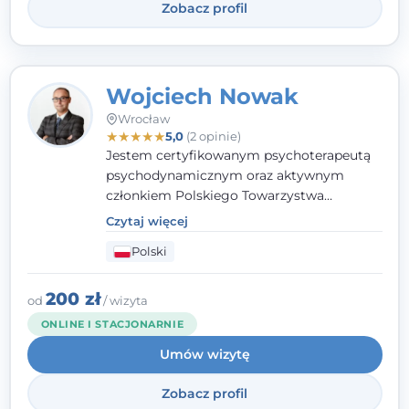
Zobacz profil
Wojciech Nowak
Wrocław
★
★
★
★
★
5,0
(2 opinie)
Jestem certyfikowanym psychoterapeutą
psychodynamicznym oraz aktywnym
członkiem Polskiego Towarzystwa
Psychoterapii Psychodynamicznej. W
Czytaj więcej
mojej pracy zawodowej kładę duży nacisk
Polski
na uważne słuchanie Pacjenta. Interesuje
mnie szczególnie psychoterapia zaburzeń
osobowości, zaburzeń nerwicowych i
200 zł
od
/ wizyta
lękowych, a także zagadnienia związane z
ONLINE I STACJONARNIE
małżeństwem i rodziną, w tym problemy w
Umów wizytę
relacjach rodzinnych. Nie specjalizuję się w
uzależnieniach.
Zobacz profil