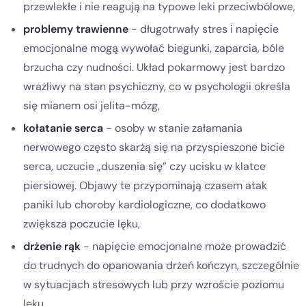
przewlekłe i nie reagują na typowe leki przeciwbólowe,
problemy trawienne
- długotrwały stres i napięcie
emocjonalne mogą wywołać biegunki, zaparcia, bóle
brzucha czy nudności. Układ pokarmowy jest bardzo
wrażliwy na stan psychiczny, co w psychologii określa
się mianem osi jelita-mózg,
kołatanie serca
- osoby w stanie załamania
nerwowego często skarżą się na przyspieszone bicie
serca, uczucie „duszenia się” czy ucisku w klatce
piersiowej. Objawy te przypominają czasem atak
paniki lub choroby kardiologiczne, co dodatkowo
zwiększa poczucie lęku,
drżenie rąk
- napięcie emocjonalne może prowadzić
do trudnych do opanowania drżeń kończyn, szczególnie
w sytuacjach stresowych lub przy wzroście poziomu
lęku,