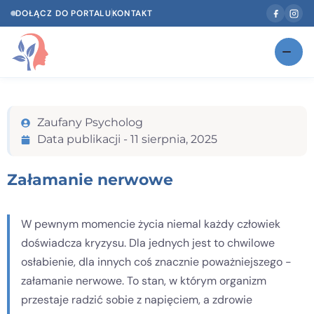
DOŁĄCZ DO PORTALU
KONTAKT
Znajdź swojego specjalistę
NOWOŚĆ
Zaufany Psycholog
Gabinety
NOWOŚĆ
Data publikacji -
11 sierpnia, 2025
Według specjalizacji
Załamanie nerwowe
Psycholog w Twoim języku
Diagnozy psychologiczne
W pewnym momencie życia niemal każdy człowiek
doświadcza kryzysu. Dla jednych jest to chwilowe
Testy psychologiczne
osłabienie, dla innych coś znacznie poważniejszego -
Dawka wiedzy
załamanie nerwowe. To stan, w którym organizm
przestaje radzić sobie z napięciem, a zdrowie
Dla specjalistów