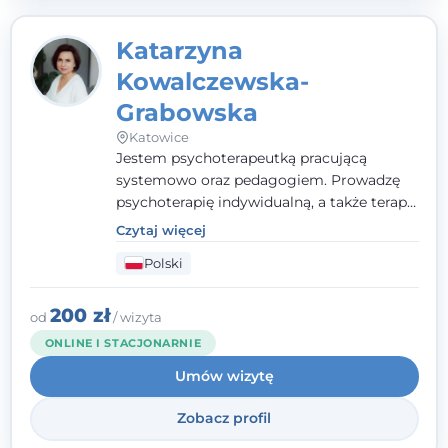
Katarzyna
Kowalczewska-
Grabowska
Katowice
Jestem psychoterapeutką pracującą
systemowo oraz pedagogiem. Prowadzę
psychoterapię indywidualną, a także terapię
par, małżeństw i rodzin. Patrzę na
Czytaj więcej
człowieka całościowo - w kontekście jego
Polski
relacji z rodziną, pracą i otoczeniem - i
opieram współpracę na Twoich mocnych
stronach.
200 zł
od
/ wizyta
ONLINE I STACJONARNIE
Umów wizytę
Zobacz profil