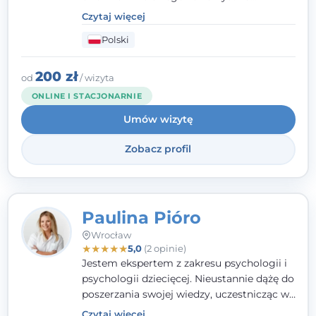
Psychoterapii Psychodynamicznej
. W
Czytaj więcej
mojej pracy zawodowej kładę duży nacisk
Polski
na uważne słuchanie Pacjenta. Interesuje
mnie szczególnie psychoterapia zaburzeń
osobowości, zaburzeń nerwicowych i
200 zł
od
/ wizyta
lękowych, a także zagadnienia związane z
ONLINE I STACJONARNIE
małżeństwem i rodziną, w tym problemy w
Umów wizytę
relacjach rodzinnych. Nie specjalizuję się w
uzależnieniach.
Zobacz profil
Paulina Pióro
Wrocław
★
★
★
★
★
5,0
(2 opinie)
Jestem ekspertem z zakresu psychologii i
psychologii dziecięcej. Nieustannie dążę do
poszerzania swojej wiedzy, uczestnicząc w
różnorodnych szkoleniach. Pracując z
Czytaj więcej