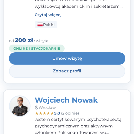
wykładowcą akademickim i sekretarzem.
Dodatkowo mam kwalifikacje mediatora,
Czytaj więcej
specjalizując się w sprawach rodzinnych,
Polski
cywilnych oraz karnych.
200 zł
od
/ wizyta
ONLINE I STACJONARNIE
Umów wizytę
Zobacz profil
Wojciech Nowak
Wrocław
★
★
★
★
★
5,0
(2 opinie)
Jestem certyfikowanym psychoterapeutą
psychodynamicznym oraz aktywnym
członkiem Polskiego Towarzystwa