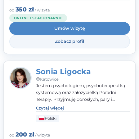
działalności Polskiego Towarzystwa
Psychiatrycznego oraz Polskiego
350 zł
od
/ wizyta
Towarzystwa Psychologicznego, a także
ONLINE I STACJONARNIE
jestem członkiem nadzwyczajnym
Umów wizytę
Wielkopolskiego Towarzystwa Terapii
Systemowej.
Zobacz profil
Sonia Ligocka
Katowice
Jestem psychologiem, psychoterapeutką
systemową oraz założycielką Poradni
Teraply. Przyjmuję dorosłych, pary i
rodziny, dobierając metody do
Czytaj więcej
indywidualnych zasobów pacjenta. Wierzę
Polski
w drzemiące w Tobie zasoby, które
pozwolą Ci wyjść z kryzysu - a jeśli jeszcze
ich nie widzisz, pomogę Ci je odsłonić.
200 zł
od
/ wizyta