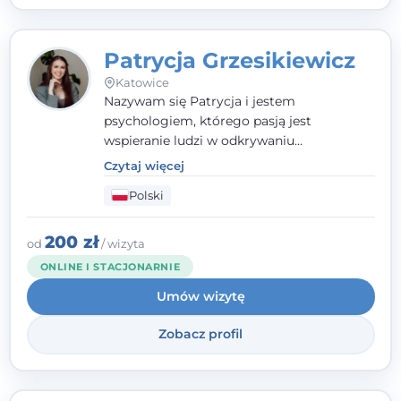
Patrycja Grzesikiewicz
Katowice
Nazywam się Patrycja i jestem
psychologiem, którego pasją jest
wspieranie ludzi w odkrywaniu
wewnętrznej siły i radzeniu sobie z
Czytaj więcej
codziennymi trudnościami. Pracuję w
Polski
nurcie poznawczo-behawioralnym, oferując
indywidualne podejście pełne empatii,
zaufania i wsparcia. Jeśli masz za sobą
200 zł
od
/ wizyta
trudny czas, jestem tutaj dla Ciebie.
ONLINE I STACJONARNIE
Umów wizytę
Zobacz profil