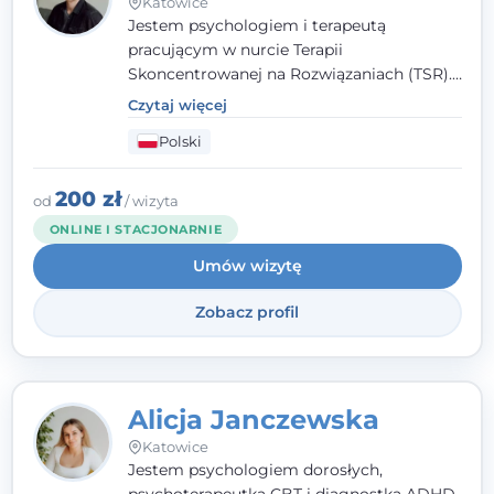
Katowice
Jestem psychologiem i terapeutą
pracującym w nurcie Terapii
Skoncentrowanej na Rozwiązaniach (TSR).
Towarzyszę młodzieży i dorosłym z
Czytaj więcej
empatią, zrozumieniem i bez oceniania.
Polski
Daję przestrzeń do bycia sobą, bo wiem, że
w każdym człowieku jest coś wyjątkowego.
200 zł
od
/ wizyta
ONLINE I STACJONARNIE
Umów wizytę
Zobacz profil
Alicja Janczewska
Katowice
Jestem psychologiem dorosłych,
psychoterapeutką CBT i diagnostką ADHD