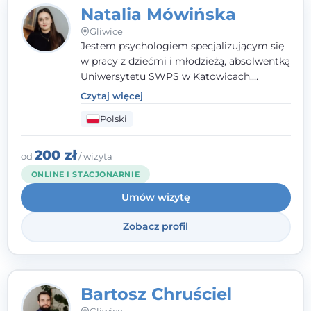
Natalia Mówińska
Gliwice
Jestem psychologiem specjalizującym się
w pracy z dziećmi i młodzieżą, absolwentką
Uniwersytetu SWPS w Katowicach.
Prowadzę konsultacje oraz terapię
Czytaj więcej
nastawioną na potrzeby dziecka i jego
Polski
rodziny. Najważniejsze jest dla mnie
stworzenie bezpiecznego miejsca, w
którym dziecko czuje się zauważone i
200 zł
od
/ wizyta
zrozumiane.
ONLINE I STACJONARNIE
Umów wizytę
Zobacz profil
Bartosz Chruściel
Gliwice