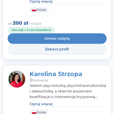
Czytaj więcej
szukają wsparcia w trudnych momentach -
Polski
w obliczu lęku, przewlekłego stresu,
natłoku myśli, obniżonego nastroju,
wypalenia czy kryzysu, a także po prostu
200 zł
od
/ wizyta
chcą lepiej poznać siebie.
ONLINE I STACJONARNIE
Umów wizytę
Zobacz profil
Karolina Strzopa
Katowice
Jestem psycholożką, psychotraumatolożką
i seksuolożką, a obecnie poszerzam
kwalifikacje o interwencję kryzysową.
Pracuję w nurcie terapii trzeciej fali, łącząc
Czytaj więcej
metody o potwierdzonej skuteczności.
Polski
Towarzyszę młodzieży, dorosłym i parom w