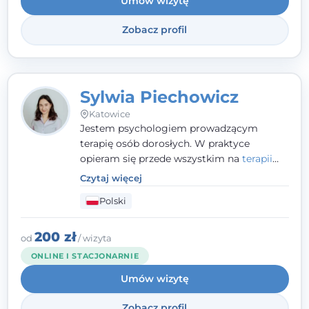
Umów wizytę
Zobacz profil
Sylwia Piechowicz
Katowice
Jestem psychologiem prowadzącym
terapię osób dorosłych. W praktyce
opieram się przede wszystkim na
terapii
poznawczo-behawioralnej
(CBT), a także na
Czytaj więcej
podejściu skoncentrowanym na
Polski
rozwiązaniach (TSR) oraz Racjonalnej
Terapii Zachowania (RTZ). Dużą wagę
przykładam do relacji opartej na empatii,
200 zł
od
/ wizyta
poczuciu bezpieczeństwa i wzajemnym
ONLINE I STACJONARNIE
zrozumieniu.
Umów wizytę
Zobacz profil