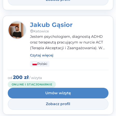
Jakub Gąsior
Katowice
Jestem psychologiem, diagnostą ADHD
oraz terapeutą pracującym w nurcie ACT
(Terapia Akceptacji i Zaangażowania). W
kontakcie z pacjentem najważniejsze są dla
Czytaj więcej
mnie serdeczność, zrozumienie i atmosfera
Polski
pełna ciepła. Wierzę, że skuteczna terapia
to wspólne działanie - razem tworzymy
zespół, który szuka rozwiązań.
200 zł
od
/ wizyta
ONLINE I STACJONARNIE
Umów wizytę
Zobacz profil