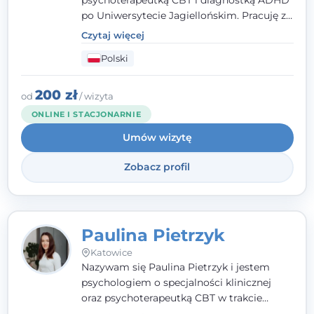
po Uniwersytecie Jagiellońskim. Pracuję z
dorosłymi, młodzieżą i dziećmi, opierając
Czytaj więcej
pomoc na zrozumieniu indywidualnych
Polski
potrzeb i więzi zbudowanej na zaufaniu.
Terapia to dla mnie bezpieczne miejsce, w
którym poczujesz się wysłuchany i
200 zł
od
/ wizyta
zrozumiany.
ONLINE I STACJONARNIE
Umów wizytę
Zobacz profil
Paulina Pietrzyk
Katowice
Nazywam się Paulina Pietrzyk i jestem
psychologiem o specjalności klinicznej
oraz psychoterapeutką CBT w trakcie
szkolenia. Pracuję z dorosłymi, którzy