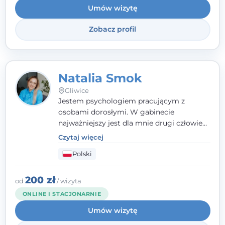
Umów wizytę
Zobacz profil
Natalia Smok
Gliwice
Jestem psychologiem pracującym z
osobami dorosłymi. W gabinecie
najważniejszy jest dla mnie drugi człowiek
- wierzę, że empatia, autentyczność i pełne
Czytaj więcej
zaangażowanie tworzą bezpieczną
Polski
przestrzeń, będącą podstawą pracy nad
zmianą. W praktyce korzystam m.in. z
narzędzi Racjonalnej Terapii Zachowania.
200 zł
od
/ wizyta
ONLINE I STACJONARNIE
Umów wizytę