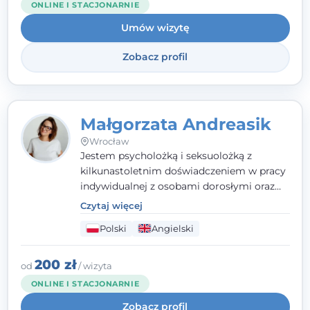
ONLINE I STACJONARNIE
oraz mocnych stron klienta. W swojej
Umów wizytę
pracy korzystam także z metod dialogu
motywacyjnego i treningu uważności.
Zobacz profil
Małgorzata Andreasik
Wrocław
Jestem psycholożką i seksuolożką z
kilkunastoletnim doświadczeniem w pracy
indywidualnej z osobami dorosłymi oraz
parami. Specjalizuję się w obszarze zdrowia
Czytaj więcej
seksualnego, żałoby, kryzysów życiowych i
Polski
Angielski
wypalenia zawodowego. Pracuję w języku
polskim i angielskim, w podejściu
humanistycznym, opartym na
200 zł
od
/ wizyta
partnerstwie i podmiotowości klienta.
ONLINE I STACJONARNIE
Zobacz profil