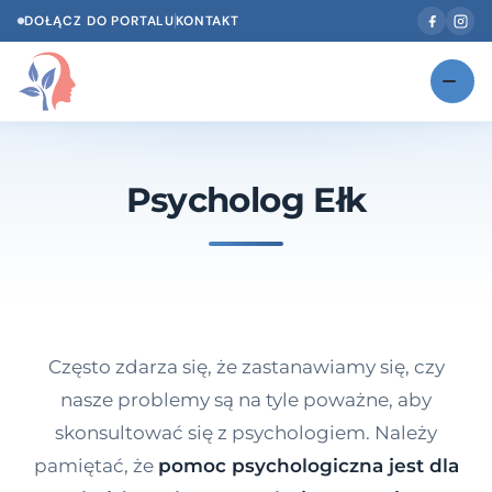
DOŁĄCZ DO PORTALU
KONTAKT
Znajdź swojego specjalistę
NOWOŚĆ
Psycholog Ełk
Gabinety
NOWOŚĆ
Według specjalizacji
Psycholog w Twoim języku
Diagnozy psychologiczne
Często zdarza się, że zastanawiamy się, czy
Testy psychologiczne
nasze problemy są na tyle poważne, aby
skonsultować się z psychologiem. Należy
Dawka wiedzy
pamiętać, że
pomoc psychologiczna jest dla
Dla specjalistów