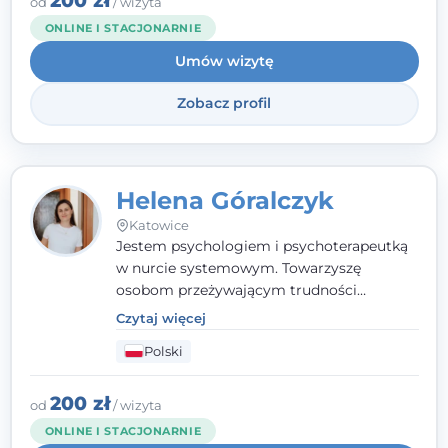
200 zł
od
/ wizyta
ONLINE I STACJONARNIE
Umów wizytę
Zobacz profil
Helena Góralczyk
Katowice
Jestem psychologiem i psychoterapeutką
w nurcie systemowym. Towarzyszę
osobom przeżywającym trudności
emocjonalne, relacyjne albo znajdującym
Czytaj więcej
się w kryzysie. Liczy się dla mnie
Polski
autentyczna, oparta na zaufaniu relacja
oraz przestrzeń, w której każdy poczuje się
wysłuchany i potraktowany z szacunkiem.
200 zł
od
/ wizyta
ONLINE I STACJONARNIE