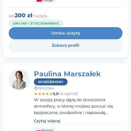
komunikacji. Posiadam doświadczenie w
pracy z dziećmi i młodzieżą mierzącymi się
z różnorodnymi trudnościami
200 zł
od
/ wizyta
emocjonalnymi oraz rozwojowymi.
ONLINE I STACJONARNIE
Umów wizytę
Zobacz profil
Paulina Marszałek
WYRÓŻNIONY
Wrocław
★
★
★
★
★
5,0
(4 opinie)
W swojej pracy dążę do stworzenia
atmosfery, w której możesz poczuć się
bezpiecznie, swobodnie i naprawdę
wysłuchany(-a). Zależy mi na
Czytaj więcej
towarzyszeniu Ci w drodze do większego
Polski