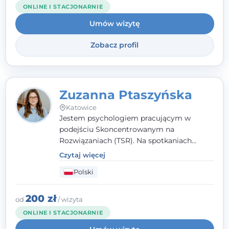
ONLINE I STACJONARNIE
Umów wizytę
Zobacz profil
Zuzanna Ptaszyńska
Katowice
Jestem psychologiem pracującym w
podejściu Skoncentrowanym na
Rozwiązaniach (TSR). Na spotkaniach
pracuję w sposób dopasowany do Ciebie -
Czytaj więcej
nawet jeśli na starcie nie wiesz dokładnie,
Polski
czego potrzebujesz, odkrywamy to razem,
krok po kroku. Towarzyszę dorosłym oraz
młodzieży od 13. roku życia.
200 zł
od
/ wizyta
ONLINE I STACJONARNIE