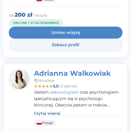
dobrostanu, lepszego poznania siebie oraz
budowania wartościowych i
satysfakcjonujących relacji - zarówno z
200 zł
od
/ wizyta
innymi, jak i z samym sobą. Możliwość
ONLINE I STACJONARNIE
bycia częścią tego procesu traktuję jako
Umów wizytę
duże wyróżnienie.
Zobacz profil
Adrianna Walkowiak
Wrocław
★
★
★
★
★
5,0
(3 opinie)
Jestem
seksuologiem
oraz psychologiem
specjalizującym się w psychologii
klinicznej. Obecnie jestem w trakcie
szkolenia na psychoterapeutę
Czytaj więcej
systemowego. Posiadam status członka
Polski
nadzwyczajnego Wielkopolskiego
Towarzystwa
Terapii Systemowej
oraz