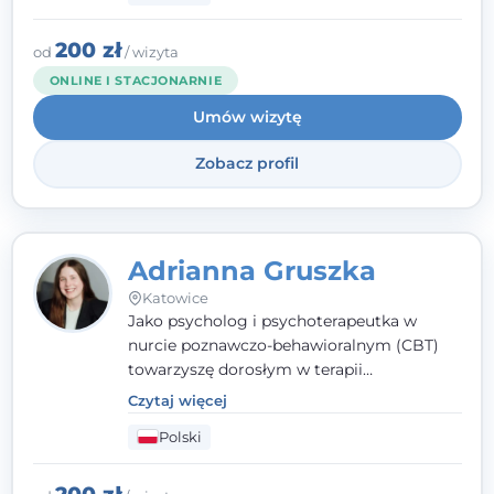
radzeniu sobie z bolesnymi
doświadczeniami tak, by mogli żyć pełniej.
200 zł
od
/ wizyta
ONLINE I STACJONARNIE
Umów wizytę
Zobacz profil
Adrianna Gruszka
Katowice
Jako psycholog i psychoterapeutka w
nurcie poznawczo-behawioralnym (CBT)
towarzyszę dorosłym w terapii
indywidualnej oraz nastolatkom od 15. roku
Czytaj więcej
życia. Zależy mi, by naprawdę usłyszeć, z
Polski
czym do mnie przychodzisz, i dobrać
sposób pracy do Ciebie - bez gotowych
schematów i bez oceniania.