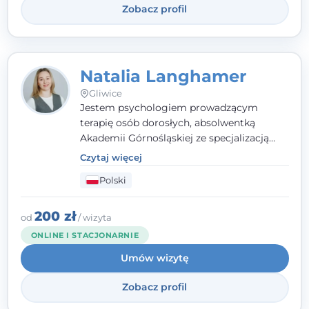
Zobacz profil
Natalia Langhamer
Gliwice
Jestem psychologiem prowadzącym
terapię osób dorosłych, absolwentką
Akademii Górnośląskiej ze specjalizacją
kliniczną. Oferuję konsultacje
Czytaj więcej
psychologiczne i pierwszą pomoc
Polski
psychologiczną w kryzysie, przewlekłym
stresie czy obniżonym nastroju. Każde
spotkanie traktuję z szacunkiem,
200 zł
od
/ wizyta
uważnością i w atmosferze zaufania.
ONLINE I STACJONARNIE
Umów wizytę
Zobacz profil