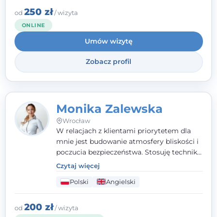
należę do Polskiego Towarzystwa
250 zł
od
/ wizyta
Psychiatrycznego. W mojej pracy na
ONLINE
pierwszym miejscu stawiam budowanie
Umów wizytę
atmosfery bezpieczeństwa i zrozumienia w
relacjach z Klientami. Istotna dla nie jest
Zobacz profil
również koncentracja na dostępnych
zasobach.
Monika Zalewska
Wrocław
W relacjach z klientami priorytetem dla
mnie jest budowanie atmosfery bliskości i
poczucia bezpieczeństwa. Stosuję techniki
poznawczo-behawioralne oraz metody,
Czytaj więcej
które koncentrują się na rozwiązaniach
Polski
Angielski
(TSR). Te polegają na osiąganiu
zamierzonych celów (doprowadzeniu do
rozwiązania trudnych sytuacji) poprzez
200 zł
od
/ wizyta
identyfikowanie i wzmacnianie zasobów