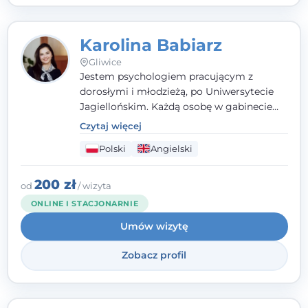
Karolina Babiarz
Gliwice
Jestem psychologiem pracującym z
dorosłymi i młodzieżą, po Uniwersytecie
Jagiellońskim. Każdą osobę w gabinecie
traktuję jak osobną historię, którą poznaję,
Czytaj więcej
budując relację opartą na zaufaniu i
Polski
Angielski
empatii. Przyjmuję w Poradni Teraply.pl w
Gliwicach oraz online, po polsku i po
angielsku.
200 zł
od
/ wizyta
ONLINE I STACJONARNIE
Umów wizytę
Zobacz profil