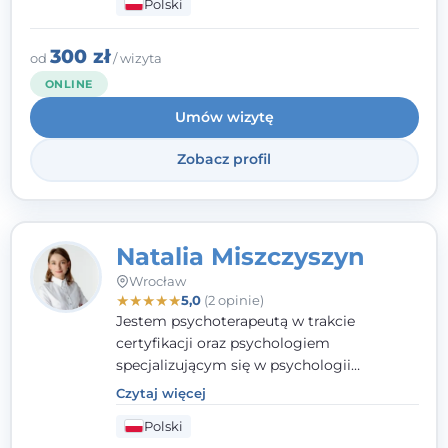
Polski
w tym Ty i ja, ma wpływ na swoje
szczęście. Należy uwierzyć w siebie i działać
w obranym kierunku.
300 zł
od
/ wizyta
ONLINE
Umów wizytę
Zobacz profil
Natalia Miszczyszyn
Wrocław
★
★
★
★
★
5,0
(2 opinie)
Jestem psychoterapeutą w trakcie
certyfikacji oraz psychologiem
specjalizującym się w psychologii
klinicznej. Ukończyłam również studia
Czytaj więcej
podyplomowe z Praktycznej Diagnozy
Polski
Psychologicznej. Aktywnie uczestniczę w