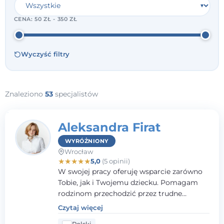
CENA:
50 ZŁ - 350 ZŁ
Wyczyść filtry
Znaleziono
53
specjalistów
Aleksandra Firat
WYRÓŻNIONY
Wrocław
★
★
★
★
★
5,0
(5 opinii)
W swojej pracy oferuję wsparcie zarówno
Tobie, jak i Twojemu dziecku. Pomagam
rodzinom przechodzić przez trudne
momenty, opierając współpracę na
Czytaj więcej
wzajemnym zaufaniu i otwartej
Polski