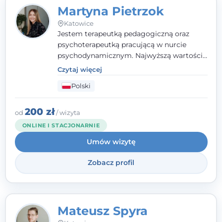
Martyna Pietrzok
Katowice
Jestem terapeutką pedagogiczną oraz
psychoterapeutką pracującą w nurcie
psychodynamicznym. Najwyższą wartością
jest dla mnie bliska, pełna zrozumienia i
Czytaj więcej
zaangażowania relacja z pacjentem. To
Polski
właśnie ta oparta na zaufaniu więź staje się
przestrzenią, w której można dotrzeć do
źródła trudności i spojrzeć na nie inaczej
200 zł
od
/ wizyta
niż dotąd.
ONLINE I STACJONARNIE
Umów wizytę
Zobacz profil
Mateusz Spyra