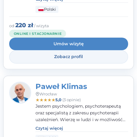
dziećmi, młodzieżą i młodymi dorosłymi
Polski
niezwykle ważne jest dla mnie poczucie
bezpieczeństwa, zrozumienia oraz wolności
w wyrażaniu swojego zdania. Kieruję się
220 zł
od
/ wizyta
etyką zawodową, wierząc, że każdy
ONLINE I STACJONARNIE
człowiek powinien otrzymać wsparcie i
Umów wizytę
pomoc, by poradzić sobie ze swoimi
problemami.
Zobacz profil
Paweł Klimas
Wrocław
★
★
★
★
★
5,0
(3 opinie)
Jestem psychologiem, psychoterapeutą
oraz specjalistą z zakresu psychoterapii
uzależnień. Wierzę w ludzi i w możliwość
wprowadzenia zmian w ich życiu. Bardzo
Czytaj więcej
często przekonuje się o tym, że każdy z nas,