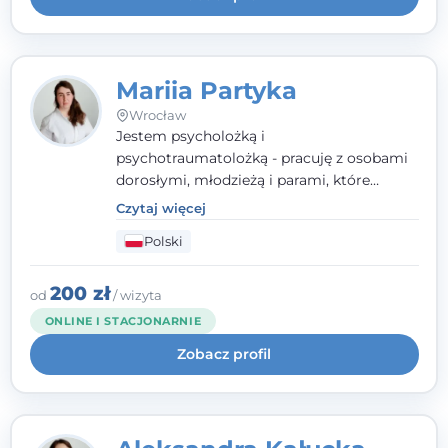
Mariia Partyka
Wrocław
Jestem psycholożką i
psychotraumatolożką - pracuję z osobami
dorosłymi, młodzieżą i parami, które
doświadczają kryzysów psychicznych,
Czytaj więcej
traumy, stanów lękowych i trudności
Polski
relacyjnych. W pracy kieruję się
uważnością, empatią i głębokim
szacunkiem dla indywidualnej historii
200 zł
od
/ wizyta
każdego człowieka. Jestem w trakcie
ONLINE I STACJONARNIE
czteroletniej szkoły psychoterapii
Zobacz profil
poznawczo-behawioralnej
rekomendowanej przez PTTPB.