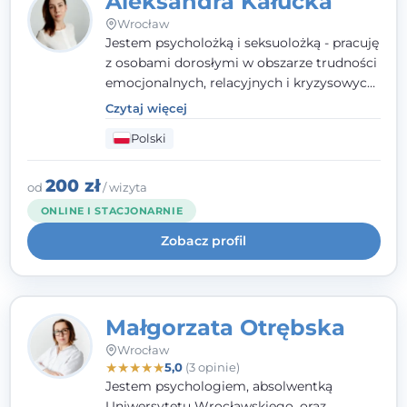
Aleksandra Kałucka
Wrocław
Jestem psycholożką i seksuolożką - pracuję
z osobami dorosłymi w obszarze trudności
emocjonalnych, relacyjnych i kryzysowych,
w tym z osobami po doświadczeniach
Czytaj więcej
przemocy. Ukończyłam psychologię
Polski
kliniczną oraz studia podyplomowe z
interwencji kryzysowej i seksuologii
klinicznej na SWPS we Wrocławiu. W pracy
200 zł
od
/ wizyta
kieruję się empatią, etyką zawodową i
ONLINE I STACJONARNIE
uważnością na potrzeby klienta.
Zobacz profil
Małgorzata Otrębska
Wrocław
★
★
★
★
★
5,0
(3 opinie)
Jestem psychologiem, absolwentką
Uniwersytetu Wrocławskiego, oraz