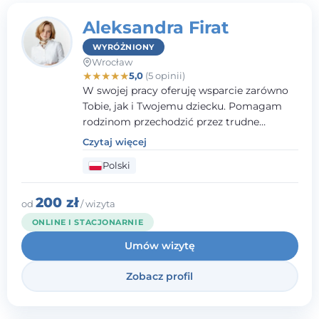
Aleksandra Firat
WYRÓŻNIONY
Wrocław
★
★
★
★
★
5,0
(5 opinii)
W swojej pracy oferuję wsparcie zarówno
Tobie, jak i Twojemu dziecku. Pomagam
rodzinom przechodzić przez trudne
momenty, opierając współpracę na
Czytaj więcej
wzajemnym zaufaniu i otwartej
Polski
komunikacji. Posiadam doświadczenie w
pracy z dziećmi i młodzieżą mierzącymi się
z różnorodnymi trudnościami
200 zł
od
/ wizyta
emocjonalnymi oraz rozwojowymi.
ONLINE I STACJONARNIE
Umów wizytę
Zobacz profil