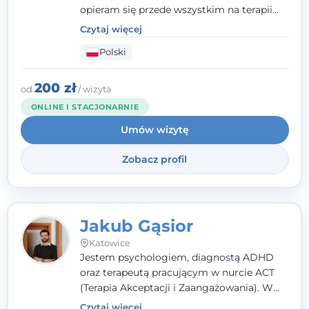
opieram się przede wszystkim na terapii
poznawczo-behawioralnej (CBT), a także na
Czytaj więcej
podejściu skoncentrowanym na
Polski
rozwiązaniach (TSR) oraz Racjonalnej
Terapii Zachowania (RTZ). Dużą wagę
przykładam do relacji opartej na empatii,
200 zł
od
/ wizyta
poczuciu bezpieczeństwa i wzajemnym
ONLINE I STACJONARNIE
zrozumieniu.
Umów wizytę
Zobacz profil
Jakub Gąsior
Katowice
Jestem psychologiem, diagnostą ADHD
oraz terapeutą pracującym w nurcie ACT
(Terapia Akceptacji i Zaangażowania). W
kontakcie z pacjentem najważniejsze są dla
Czytaj więcej