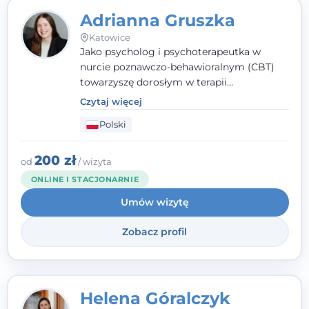
Adrianna Gruszka
Katowice
Jako psycholog i psychoterapeutka w
nurcie poznawczo-behawioralnym (CBT)
towarzyszę dorosłym w terapii
indywidualnej oraz nastolatkom od 15. roku
Czytaj więcej
życia. Zależy mi, by naprawdę usłyszeć, z
Polski
czym do mnie przychodzisz, i dobrać
sposób pracy do Ciebie - bez gotowych
schematów i bez oceniania.
200 zł
od
/ wizyta
ONLINE I STACJONARNIE
Umów wizytę
Zobacz profil
Helena Góralczyk