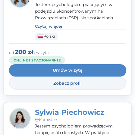
Jestem psychologiem pracującym w
podejściu Skoncentrowanym na
Rozwiązaniach (TSR). Na spotkaniach
pracuję w sposób dopasowany do Ciebie -
Czytaj więcej
nawet jeśli na starcie nie wiesz dokładnie,
Polski
czego potrzebujesz, odkrywamy to razem,
krok po kroku. Towarzyszę dorosłym oraz
młodzieży od 13. roku życia.
200 zł
od
/ wizyta
ONLINE I STACJONARNIE
Umów wizytę
Zobacz profil
Sylwia Piechowicz
Katowice
Jestem psychologiem prowadzącym
terapię osób dorosłych. W praktyce