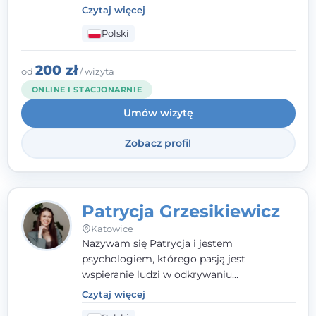
par, małżeństw i rodzin. Patrzę na
Czytaj więcej
człowieka całościowo - w kontekście jego
Polski
relacji z rodziną, pracą i otoczeniem - i
opieram współpracę na Twoich mocnych
stronach.
200 zł
od
/ wizyta
ONLINE I STACJONARNIE
Umów wizytę
Zobacz profil
Patrycja Grzesikiewicz
Katowice
Nazywam się Patrycja i jestem
psychologiem, którego pasją jest
wspieranie ludzi w odkrywaniu
wewnętrznej siły i radzeniu sobie z
Czytaj więcej
codziennymi trudnościami. Pracuję w