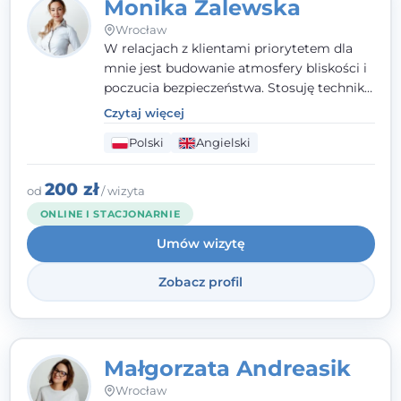
Monika Zalewska
Wrocław
W relacjach z klientami priorytetem dla
mnie jest budowanie atmosfery bliskości i
poczucia bezpieczeństwa. Stosuję techniki
poznawczo-behawioralne oraz metody,
Czytaj więcej
które koncentrują się na rozwiązaniach
Polski
Angielski
(TSR). Te polegają na osiąganiu
zamierzonych celów (doprowadzeniu do
rozwiązania trudnych sytuacji) poprzez
200 zł
od
/ wizyta
identyfikowanie i wzmacnianie zasobów
ONLINE I STACJONARNIE
oraz mocnych stron klienta. W swojej
Umów wizytę
pracy korzystam także z metod dialogu
motywacyjnego i treningu uważności.
Zobacz profil
Małgorzata Andreasik
Wrocław