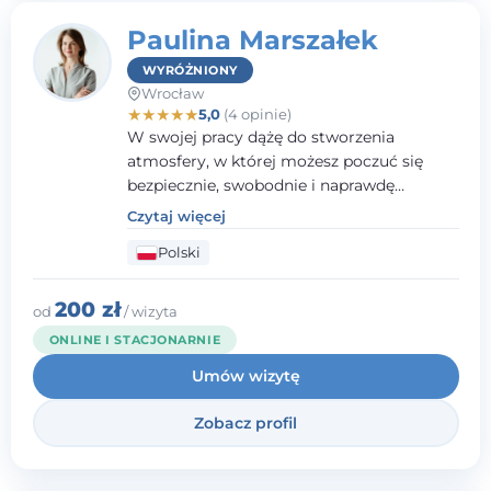
Paulina Marszałek
WYRÓŻNIONY
Wrocław
★
★
★
★
★
5,0
(4 opinie)
W swojej pracy dążę do stworzenia
atmosfery, w której możesz poczuć się
bezpiecznie, swobodnie i naprawdę
wysłuchany(-a). Zależy mi na
Czytaj więcej
towarzyszeniu Ci w drodze do większego
Polski
dobrostanu, lepszego poznania siebie oraz
budowania wartościowych i
satysfakcjonujących relacji - zarówno z
200 zł
od
/ wizyta
innymi, jak i z samym sobą. Możliwość
ONLINE I STACJONARNIE
bycia częścią tego procesu traktuję jako
Umów wizytę
duże wyróżnienie.
Zobacz profil