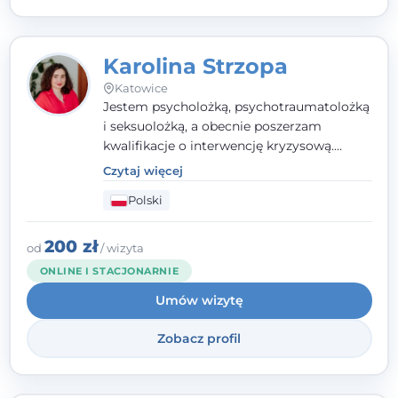
Karolina Strzopa
Katowice
Jestem psycholożką, psychotraumatolożką
i seksuolożką, a obecnie poszerzam
kwalifikacje o interwencję kryzysową.
Pracuję w nurcie terapii trzeciej fali, łącząc
Czytaj więcej
metody o potwierdzonej skuteczności.
Polski
Towarzyszę młodzieży, dorosłym i parom w
radzeniu sobie z bolesnymi
doświadczeniami tak, by mogli żyć pełniej.
200 zł
od
/ wizyta
ONLINE I STACJONARNIE
Umów wizytę
Zobacz profil