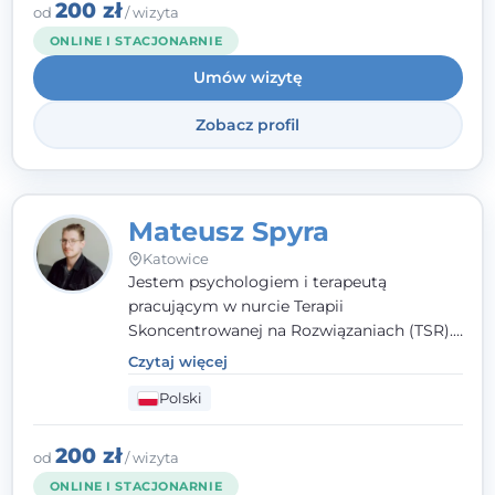
źródła trudności i spojrzeć na nie inaczej
200 zł
od
/ wizyta
niż dotąd.
ONLINE I STACJONARNIE
Umów wizytę
Zobacz profil
Mateusz Spyra
Katowice
Jestem psychologiem i terapeutą
pracującym w nurcie Terapii
Skoncentrowanej na Rozwiązaniach (TSR).
Towarzyszę młodzieży i dorosłym z
Czytaj więcej
empatią, zrozumieniem i bez oceniania.
Polski
Daję przestrzeń do bycia sobą, bo wiem, że
w każdym człowieku jest coś wyjątkowego.
200 zł
od
/ wizyta
ONLINE I STACJONARNIE