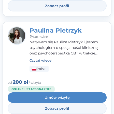
Zobacz profil
Paulina Pietrzyk
Katowice
Nazywam się Paulina Pietrzyk i jestem
psychologiem o specjalności klinicznej
oraz psychoterapeutką CBT w trakcie
szkolenia. Pracuję z dorosłymi, którzy
Czytaj więcej
szukają wsparcia w trudnych momentach -
Polski
w obliczu lęku, przewlekłego stresu,
natłoku myśli, obniżonego nastroju,
wypalenia czy kryzysu, a także po prostu
200 zł
od
/ wizyta
chcą lepiej poznać siebie.
ONLINE I STACJONARNIE
Umów wizytę
Zobacz profil