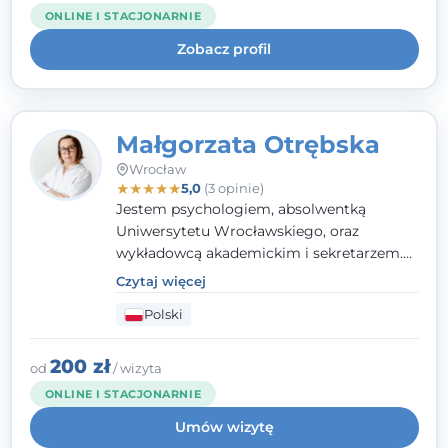
kieruję się empatią, etyką zawodową i
ONLINE I STACJONARNIE
uważnością na potrzeby klienta.
Zobacz profil
Małgorzata Otrębska
Wrocław
★
★
★
★
★
5,0
(3 opinie)
Jestem psychologiem, absolwentką
Uniwersytetu Wrocławskiego, oraz
wykładowcą akademickim i sekretarzem.
Dodatkowo mam kwalifikacje mediatora,
Czytaj więcej
specjalizując się w sprawach rodzinnych,
Polski
cywilnych oraz karnych.
200 zł
od
/ wizyta
ONLINE I STACJONARNIE
Umów wizytę