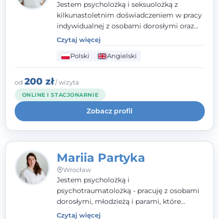
Jestem psycholożką i seksuolożką z
kilkunastoletnim doświadczeniem w pracy
indywidualnej z osobami dorosłymi oraz
parami. Specjalizuję się w obszarze zdrowia
Czytaj więcej
seksualnego, żałoby, kryzysów życiowych i
Polski
Angielski
wypalenia zawodowego. Pracuję w języku
polskim i angielskim, w podejściu
humanistycznym, opartym na
200 zł
od
/ wizyta
partnerstwie i podmiotowości klienta.
ONLINE I STACJONARNIE
Zobacz profil
Mariia Partyka
Wrocław
Jestem psycholożką i
psychotraumatolożką - pracuję z osobami
dorosłymi, młodzieżą i parami, które
doświadczają kryzysów psychicznych,
Czytaj więcej