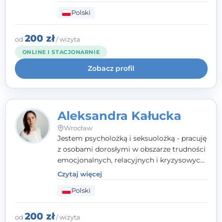
traumy, stanów lękowych i trudności
Polski
relacyjnych. W pracy kieruję się
uważnością, empatią i głębokim
szacunkiem dla indywidualnej historii
200 zł
od
/ wizyta
każdego człowieka. Jestem w trakcie
ONLINE I STACJONARNIE
czteroletniej szkoły psychoterapii
Zobacz profil
poznawczo-behawioralnej
rekomendowanej przez PTTPB.
Aleksandra Kałucka
Wrocław
Jestem psycholożką i seksuolożką - pracuję
z osobami dorosłymi w obszarze trudności
emocjonalnych, relacyjnych i kryzysowych,
w tym z osobami po doświadczeniach
Czytaj więcej
przemocy. Ukończyłam psychologię
Polski
kliniczną oraz studia podyplomowe z
interwencji kryzysowej i seksuologii
klinicznej na SWPS we Wrocławiu. W pracy
200 zł
od
/ wizyta