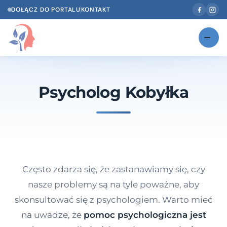
DOŁĄCZ DO PORTALU
KONTAKT
Znajdź swojego specjalistę
NOWOŚĆ
Psycholog Kobyłka
Gabinety
NOWOŚĆ
Według specjalizacji
Psycholog w Twoim języku
Diagnozy psychologiczne
Często zdarza się, że zastanawiamy się, czy
Testy psychologiczne
nasze problemy są na tyle poważne, aby
skonsultować się z psychologiem. Warto mieć
Dawka wiedzy
na uwadze, że
pomoc psychologiczna jest
Dla specjalistów