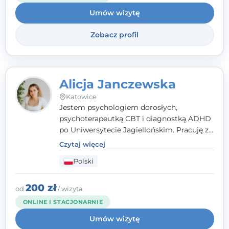
Umów wizytę
Zobacz profil
Alicja Janczewska
Katowice
Jestem psychologiem dorosłych,
psychoterapeutką CBT i diagnostką ADHD
po Uniwersytecie Jagiellońskim. Pracuję z
dorosłymi, młodzieżą i dziećmi, opierając
Czytaj więcej
pomoc na zrozumieniu indywidualnych
Polski
potrzeb i więzi zbudowanej na zaufaniu.
Terapia to dla mnie bezpieczne miejsce, w
którym poczujesz się wysłuchany i
200 zł
od
/ wizyta
zrozumiany.
ONLINE I STACJONARNIE
Umów wizytę