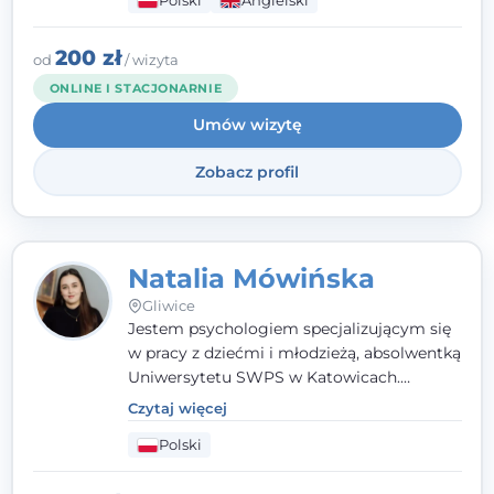
Polski
Angielski
empatii. Przyjmuję w Poradni Teraply.pl w
Gliwicach oraz online, po polsku i po
angielsku.
200 zł
od
/ wizyta
ONLINE I STACJONARNIE
Umów wizytę
Zobacz profil
Natalia Mówińska
Gliwice
Jestem psychologiem specjalizującym się
w pracy z dziećmi i młodzieżą, absolwentką
Uniwersytetu SWPS w Katowicach.
Prowadzę konsultacje oraz terapię
Czytaj więcej
nastawioną na potrzeby dziecka i jego
Polski
rodziny. Najważniejsze jest dla mnie
stworzenie bezpiecznego miejsca, w