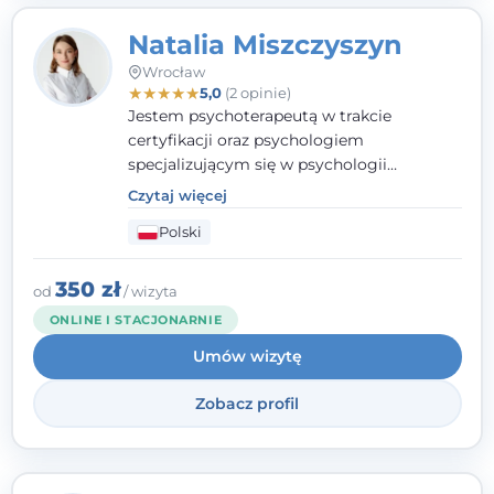
Natalia Miszczyszyn
Wrocław
★
★
★
★
★
5,0
(2 opinie)
Jestem psychoterapeutą w trakcie
certyfikacji oraz psychologiem
specjalizującym się w psychologii
klinicznej. Ukończyłam również studia
Czytaj więcej
podyplomowe z Praktycznej Diagnozy
Polski
Psychologicznej. Aktywnie uczestniczę w
działalności Polskiego Towarzystwa
Psychiatrycznego oraz Polskiego
350 zł
od
/ wizyta
Towarzystwa Psychologicznego, a także
ONLINE I STACJONARNIE
jestem członkiem nadzwyczajnym
Umów wizytę
Wielkopolskiego Towarzystwa Terapii
Systemowej.
Zobacz profil