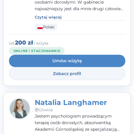
osobami dorosłymi. W gabinecie
najważniejszy jest dla mnie drugi człowiek
- wierzę, że empatia, autentyczność i pełne
Czytaj więcej
zaangażowanie tworzą bezpieczną
Polski
przestrzeń, będącą podstawą pracy nad
zmianą. W praktyce korzystam m.in. z
narzędzi Racjonalnej Terapii Zachowania.
200 zł
od
/ wizyta
ONLINE I STACJONARNIE
Umów wizytę
Zobacz profil
Natalia Langhamer
Gliwice
Jestem psychologiem prowadzącym
terapię osób dorosłych, absolwentką
Akademii Górnośląskiej ze specjalizacją