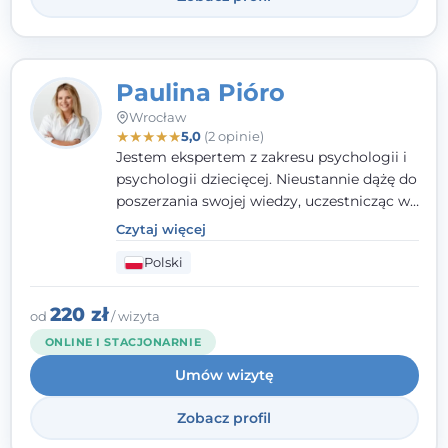
Paulina Pióro
Wrocław
★
★
★
★
★
5,0
(2 opinie)
Jestem ekspertem z zakresu psychologii i
psychologii dziecięcej. Nieustannie dążę do
poszerzania swojej wiedzy, uczestnicząc w
różnorodnych szkoleniach. Pracując z
Czytaj więcej
dziećmi, młodzieżą i młodymi dorosłymi
Polski
niezwykle ważne jest dla mnie poczucie
bezpieczeństwa, zrozumienia oraz wolności
w wyrażaniu swojego zdania. Kieruję się
220 zł
od
/ wizyta
etyką zawodową, wierząc, że każdy
ONLINE I STACJONARNIE
człowiek powinien otrzymać wsparcie i
Umów wizytę
pomoc, by poradzić sobie ze swoimi
problemami.
Zobacz profil