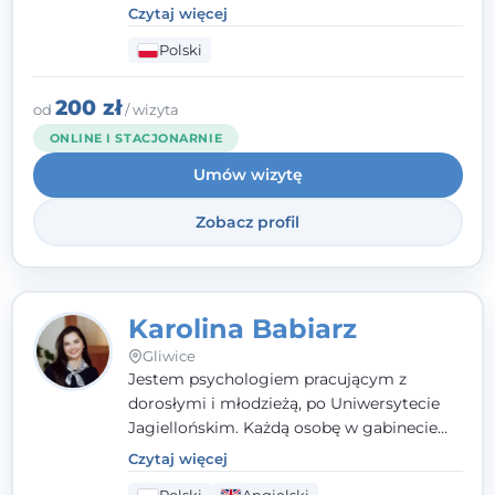
kliniczną. Oferuję konsultacje
Czytaj więcej
psychologiczne i pierwszą pomoc
Polski
psychologiczną w kryzysie, przewlekłym
stresie czy obniżonym nastroju. Każde
spotkanie traktuję z szacunkiem,
200 zł
od
/ wizyta
uważnością i w atmosferze zaufania.
ONLINE I STACJONARNIE
Umów wizytę
Zobacz profil
Karolina Babiarz
Gliwice
Jestem psychologiem pracującym z
dorosłymi i młodzieżą, po Uniwersytecie
Jagiellońskim. Każdą osobę w gabinecie
traktuję jak osobną historię, którą poznaję,
Czytaj więcej
budując relację opartą na zaufaniu i