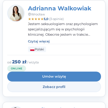
Adrianna Walkowiak
Wrocław
★
★
★
★
★
5,0
(3 opinie)
Jestem seksuologiem oraz psychologiem
specjalizującym się w psychologii
klinicznej. Obecnie jestem w trakcie
szkolenia na psychoterapeutę
Czytaj więcej
systemowego. Posiadam status członka
Polski
nadzwyczajnego Wielkopolskiego
Towarzystwa Terapii Systemowej oraz
należę do Polskiego Towarzystwa
250 zł
od
/ wizyta
Psychiatrycznego. W mojej pracy na
ONLINE
pierwszym miejscu stawiam budowanie
Umów wizytę
atmosfery bezpieczeństwa i zrozumienia w
relacjach z Klientami. Istotna dla nie jest
Zobacz profil
również koncentracja na dostępnych
zasobach.