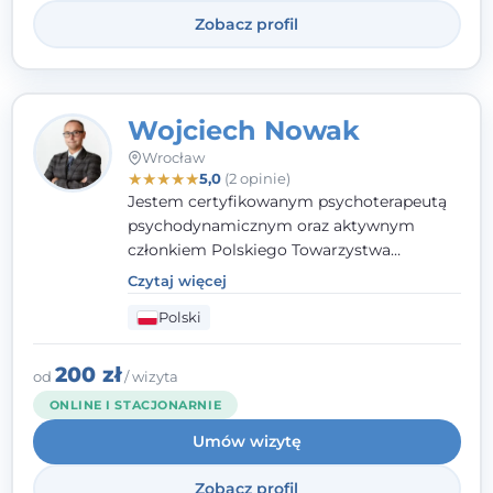
Zobacz profil
Wojciech Nowak
Wrocław
★
★
★
★
★
5,0
(2 opinie)
Jestem certyfikowanym psychoterapeutą
psychodynamicznym oraz aktywnym
członkiem Polskiego Towarzystwa
Psychoterapii Psychodynamicznej. W
Czytaj więcej
mojej pracy zawodowej kładę duży nacisk
Polski
na uważne słuchanie Pacjenta. Interesuje
mnie szczególnie psychoterapia zaburzeń
osobowości, zaburzeń nerwicowych i
200 zł
od
/ wizyta
lękowych, a także zagadnienia związane z
ONLINE I STACJONARNIE
małżeństwem i rodziną, w tym problemy w
Umów wizytę
relacjach rodzinnych. Nie specjalizuję się w
uzależnieniach.
Zobacz profil