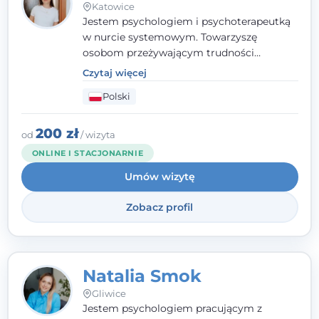
Katowice
Jestem psychologiem i psychoterapeutką
w nurcie systemowym. Towarzyszę
osobom przeżywającym trudności
emocjonalne, relacyjne albo znajdującym
Czytaj więcej
się w kryzysie. Liczy się dla mnie
Polski
autentyczna, oparta na zaufaniu relacja
oraz przestrzeń, w której każdy poczuje się
wysłuchany i potraktowany z szacunkiem.
200 zł
od
/ wizyta
ONLINE I STACJONARNIE
Umów wizytę
Zobacz profil
Natalia Smok
Gliwice
Jestem psychologiem pracującym z