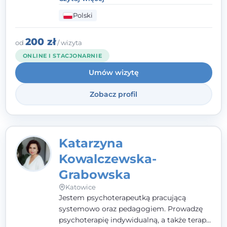
mnie serdeczność, zrozumienie i atmosfera
Polski
pełna ciepła. Wierzę, że skuteczna terapia
to wspólne działanie - razem tworzymy
zespół, który szuka rozwiązań.
200 zł
od
/ wizyta
ONLINE I STACJONARNIE
Umów wizytę
Zobacz profil
Katarzyna
Kowalczewska-
Grabowska
Katowice
Jestem psychoterapeutką pracującą
systemowo oraz pedagogiem. Prowadzę
psychoterapię indywidualną, a także terapię