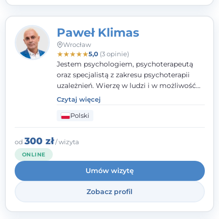
Paweł Klimas
Wrocław
★
★
★
★
★
5,0
(3 opinie)
Jestem psychologiem, psychoterapeutą
oraz specjalistą z zakresu psychoterapii
uzależnień. Wierzę w ludzi i w możliwość
wprowadzenia zmian w ich życiu. Bardzo
Czytaj więcej
często przekonuje się o tym, że każdy z nas,
Polski
w tym Ty i ja, ma wpływ na swoje
szczęście. Należy uwierzyć w siebie i działać
w obranym kierunku.
300 zł
od
/ wizyta
ONLINE
Umów wizytę
Zobacz profil