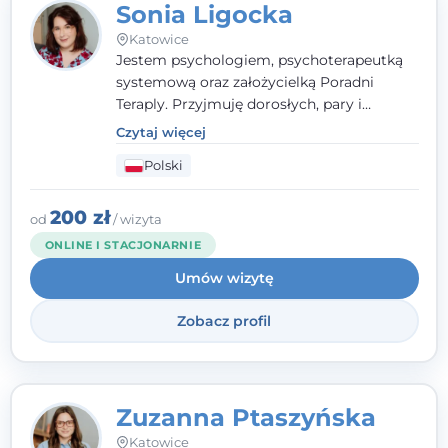
Sonia Ligocka
Katowice
Jestem psychologiem, psychoterapeutką
systemową oraz założycielką Poradni
Teraply. Przyjmuję dorosłych, pary i
rodziny, dobierając metody do
Czytaj więcej
indywidualnych zasobów pacjenta. Wierzę
Polski
w drzemiące w Tobie zasoby, które
pozwolą Ci wyjść z kryzysu - a jeśli jeszcze
ich nie widzisz, pomogę Ci je odsłonić.
200 zł
od
/ wizyta
ONLINE I STACJONARNIE
Umów wizytę
Zobacz profil
Zuzanna Ptaszyńska
Katowice