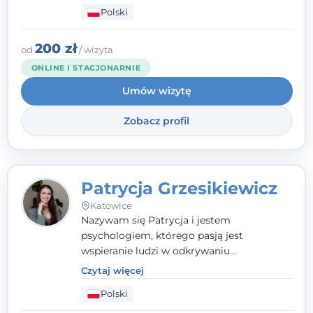
człowieka całościowo - w kontekście jego
Polski
relacji z rodziną, pracą i otoczeniem - i
opieram współpracę na Twoich mocnych
stronach.
200 zł
od
/ wizyta
ONLINE I STACJONARNIE
Umów wizytę
Zobacz profil
Patrycja Grzesikiewicz
Katowice
Nazywam się Patrycja i jestem
psychologiem, którego pasją jest
wspieranie ludzi w odkrywaniu
wewnętrznej siły i radzeniu sobie z
Czytaj więcej
codziennymi trudnościami. Pracuję w
Polski
nurcie poznawczo-behawioralnym, oferując
indywidualne podejście pełne empatii,