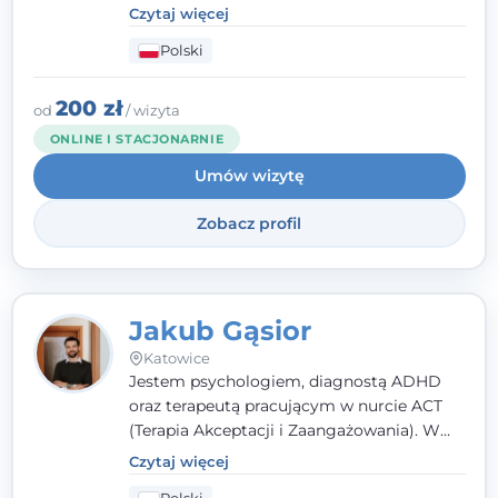
poznawczo-behawioralnej (CBT), a także na
Czytaj więcej
podejściu skoncentrowanym na
Polski
rozwiązaniach (TSR) oraz Racjonalnej
Terapii Zachowania (RTZ). Dużą wagę
przykładam do relacji opartej na empatii,
200 zł
od
/ wizyta
poczuciu bezpieczeństwa i wzajemnym
ONLINE I STACJONARNIE
zrozumieniu.
Umów wizytę
Zobacz profil
Jakub Gąsior
Katowice
Jestem psychologiem, diagnostą ADHD
oraz terapeutą pracującym w nurcie ACT
(Terapia Akceptacji i Zaangażowania). W
kontakcie z pacjentem najważniejsze są dla
Czytaj więcej
mnie serdeczność, zrozumienie i atmosfera