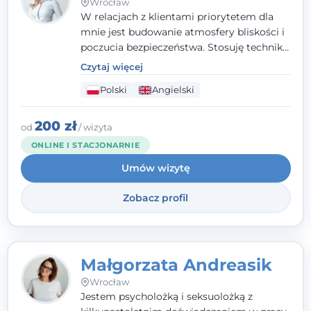
Wrocław
W relacjach z klientami priorytetem dla
mnie jest budowanie atmosfery bliskości i
poczucia bezpieczeństwa. Stosuję techniki
poznawczo-behawioralne oraz metody,
Czytaj więcej
które koncentrują się na rozwiązaniach
Polski
Angielski
(TSR). Te polegają na osiąganiu
zamierzonych celów (doprowadzeniu do
rozwiązania trudnych sytuacji) poprzez
200 zł
od
/ wizyta
identyfikowanie i wzmacnianie zasobów
ONLINE I STACJONARNIE
oraz mocnych stron klienta. W swojej
Umów wizytę
pracy korzystam także z metod dialogu
motywacyjnego i treningu uważności.
Zobacz profil
Małgorzata Andreasik
Wrocław
Jestem psycholożką i seksuolożką z