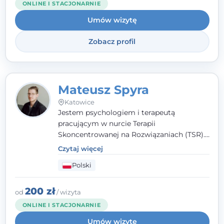
ONLINE I STACJONARNIE
Umów wizytę
Zobacz profil
Mateusz Spyra
Katowice
Jestem psychologiem i terapeutą
pracującym w nurcie Terapii
Skoncentrowanej na Rozwiązaniach (TSR).
Towarzyszę młodzieży i dorosłym z
Czytaj więcej
empatią, zrozumieniem i bez oceniania.
Polski
Daję przestrzeń do bycia sobą, bo wiem, że
w każdym człowieku jest coś wyjątkowego.
200 zł
od
/ wizyta
ONLINE I STACJONARNIE
Umów wizytę