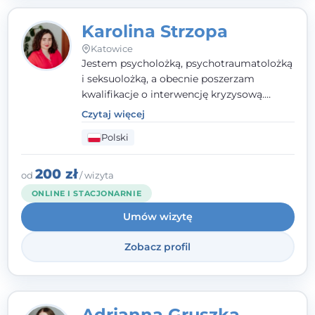
Karolina Strzopa
Katowice
Jestem psycholożką, psychotraumatolożką
i seksuolożką, a obecnie poszerzam
kwalifikacje o interwencję kryzysową.
Pracuję w nurcie terapii trzeciej fali, łącząc
Czytaj więcej
metody o potwierdzonej skuteczności.
Polski
Towarzyszę młodzieży, dorosłym i parom w
radzeniu sobie z bolesnymi
doświadczeniami tak, by mogli żyć pełniej.
200 zł
od
/ wizyta
ONLINE I STACJONARNIE
Umów wizytę
Zobacz profil
Adrianna Gruszka