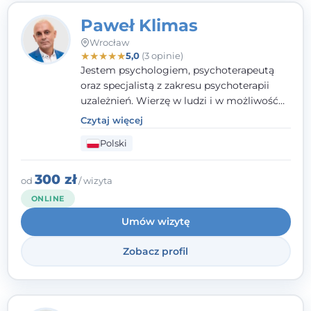
Paweł Klimas
Wrocław
★
★
★
★
★
5,0
(3 opinie)
Jestem psychologiem, psychoterapeutą
oraz specjalistą z zakresu psychoterapii
uzależnień. Wierzę w ludzi i w możliwość
wprowadzenia zmian w ich życiu. Bardzo
Czytaj więcej
często przekonuje się o tym, że każdy z nas,
Polski
w tym Ty i ja, ma wpływ na swoje
szczęście. Należy uwierzyć w siebie i działać
w obranym kierunku.
300 zł
od
/ wizyta
ONLINE
Umów wizytę
Zobacz profil