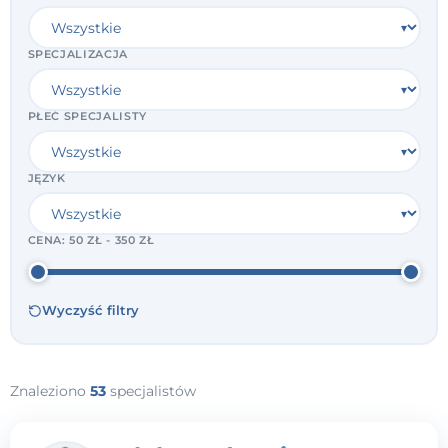
SPECJALIZACJA
PŁEĆ SPECJALISTY
JĘZYK
CENA:
50 ZŁ - 350 ZŁ
Wyczyść filtry
Znaleziono
53
specjalistów