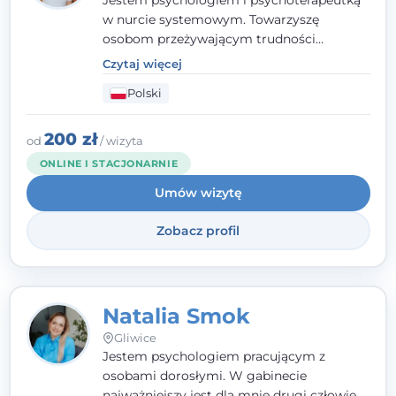
Jestem psychologiem i psychoterapeutką
w nurcie systemowym. Towarzyszę
osobom przeżywającym trudności
emocjonalne, relacyjne albo znajdującym
Czytaj więcej
się w kryzysie. Liczy się dla mnie
Polski
autentyczna, oparta na zaufaniu relacja
oraz przestrzeń, w której każdy poczuje się
wysłuchany i potraktowany z szacunkiem.
200 zł
od
/ wizyta
ONLINE I STACJONARNIE
Umów wizytę
Zobacz profil
Natalia Smok
Gliwice
Jestem psychologiem pracującym z
osobami dorosłymi. W gabinecie
najważniejszy jest dla mnie drugi człowiek