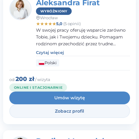
Aleksandra Firat
WYRÓŻNIONY
Wrocław
★
★
★
★
★
5,0
(5 opinii)
W swojej pracy oferuję wsparcie zarówno
Tobie, jak i Twojemu dziecku. Pomagam
rodzinom przechodzić przez trudne
momenty, opierając współpracę na
Czytaj więcej
wzajemnym zaufaniu i otwartej
Polski
komunikacji. Posiadam doświadczenie w
pracy z dziećmi i młodzieżą mierzącymi się
z różnorodnymi trudnościami
200 zł
od
/ wizyta
emocjonalnymi oraz rozwojowymi.
ONLINE I STACJONARNIE
Umów wizytę
Zobacz profil