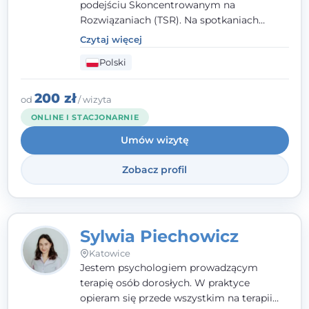
podejściu Skoncentrowanym na
Rozwiązaniach (TSR). Na spotkaniach
pracuję w sposób dopasowany do Ciebie -
Czytaj więcej
nawet jeśli na starcie nie wiesz dokładnie,
Polski
czego potrzebujesz, odkrywamy to razem,
krok po kroku. Towarzyszę dorosłym oraz
młodzieży od 13. roku życia.
200 zł
od
/ wizyta
ONLINE I STACJONARNIE
Umów wizytę
Zobacz profil
Sylwia Piechowicz
Katowice
Jestem psychologiem prowadzącym
terapię osób dorosłych. W praktyce
opieram się przede wszystkim na terapii