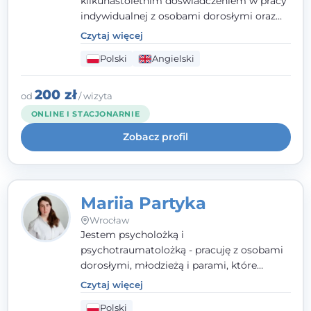
kilkunastoletnim doświadczeniem w pracy
indywidualnej z osobami dorosłymi oraz
parami. Specjalizuję się w obszarze zdrowia
Czytaj więcej
seksualnego, żałoby, kryzysów życiowych i
Polski
Angielski
wypalenia zawodowego. Pracuję w języku
polskim i angielskim, w podejściu
humanistycznym, opartym na
200 zł
od
/ wizyta
partnerstwie i podmiotowości klienta.
ONLINE I STACJONARNIE
Zobacz profil
Mariia Partyka
Wrocław
Jestem psycholożką i
psychotraumatolożką - pracuję z osobami
dorosłymi, młodzieżą i parami, które
doświadczają kryzysów psychicznych,
Czytaj więcej
traumy, stanów lękowych i trudności
Polski