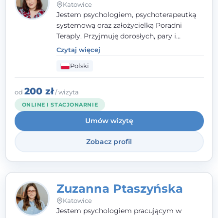
Katowice
Jestem psychologiem, psychoterapeutką
systemową oraz założycielką Poradni
Teraply. Przyjmuję dorosłych, pary i
rodziny, dobierając metody do
Czytaj więcej
indywidualnych zasobów pacjenta. Wierzę
Polski
w drzemiące w Tobie zasoby, które
pozwolą Ci wyjść z kryzysu - a jeśli jeszcze
ich nie widzisz, pomogę Ci je odsłonić.
200 zł
od
/ wizyta
ONLINE I STACJONARNIE
Umów wizytę
Zobacz profil
Zuzanna Ptaszyńska
Katowice
Jestem psychologiem pracującym w