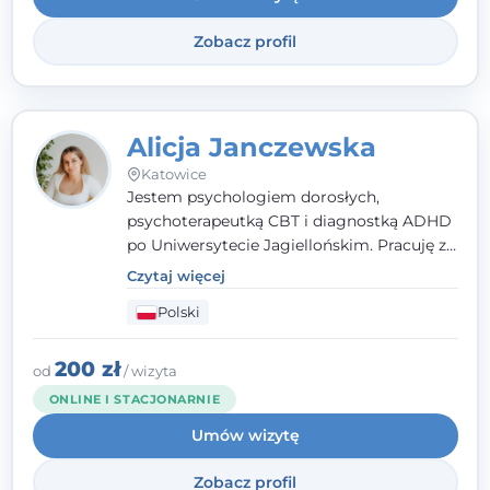
Zobacz profil
Alicja Janczewska
Katowice
Jestem psychologiem dorosłych,
psychoterapeutką CBT i diagnostką ADHD
po Uniwersytecie Jagiellońskim. Pracuję z
dorosłymi, młodzieżą i dziećmi, opierając
Czytaj więcej
pomoc na zrozumieniu indywidualnych
Polski
potrzeb i więzi zbudowanej na zaufaniu.
Terapia to dla mnie bezpieczne miejsce, w
którym poczujesz się wysłuchany i
200 zł
od
/ wizyta
zrozumiany.
ONLINE I STACJONARNIE
Umów wizytę
Zobacz profil