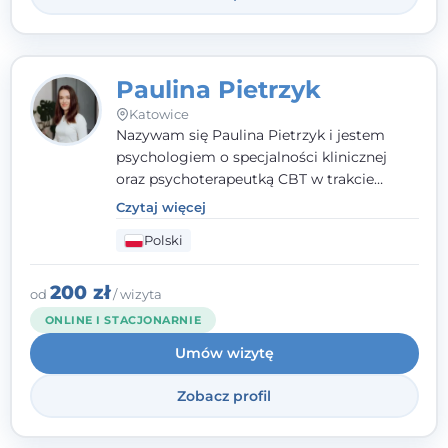
Paulina Pietrzyk
Katowice
Nazywam się Paulina Pietrzyk i jestem
psychologiem o specjalności klinicznej
oraz psychoterapeutką CBT w trakcie
szkolenia. Pracuję z dorosłymi, którzy
Czytaj więcej
szukają wsparcia w trudnych momentach -
Polski
w obliczu lęku, przewlekłego stresu,
natłoku myśli, obniżonego nastroju,
wypalenia czy kryzysu, a także po prostu
200 zł
od
/ wizyta
chcą lepiej poznać siebie.
ONLINE I STACJONARNIE
Umów wizytę
Zobacz profil