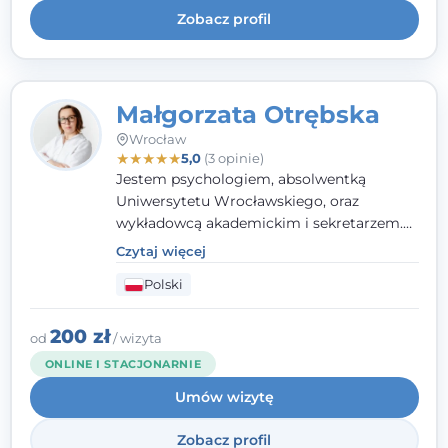
Zobacz profil
Małgorzata Otrębska
Wrocław
★
★
★
★
★
5,0
(3 opinie)
Jestem psychologiem, absolwentką
Uniwersytetu Wrocławskiego, oraz
wykładowcą akademickim i sekretarzem.
Dodatkowo mam kwalifikacje mediatora,
Czytaj więcej
specjalizując się w sprawach rodzinnych,
Polski
cywilnych oraz karnych.
200 zł
od
/ wizyta
ONLINE I STACJONARNIE
Umów wizytę
Zobacz profil