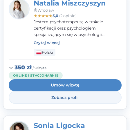
Natalia Miszczyszyn
Wrocław
★
★
★
★
★
5,0
(2 opinie)
Jestem psychoterapeutą w trakcie
certyfikacji oraz psychologiem
specjalizującym się w psychologii
klinicznej. Ukończyłam również studia
Czytaj więcej
podyplomowe z Praktycznej Diagnozy
Polski
Psychologicznej. Aktywnie uczestniczę w
działalności Polskiego Towarzystwa
Psychiatrycznego oraz Polskiego
350 zł
od
/ wizyta
Towarzystwa Psychologicznego, a także
ONLINE I STACJONARNIE
jestem członkiem nadzwyczajnym
Umów wizytę
Wielkopolskiego Towarzystwa Terapii
Systemowej.
Zobacz profil
Sonia Ligocka