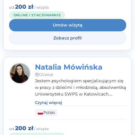
angielsku.
200 zł
od
/ wizyta
ONLINE I STACJONARNIE
Umów wizytę
Zobacz profil
Natalia Mówińska
Gliwice
Jestem psychologiem specjalizującym się
w pracy z dziećmi i młodzieżą, absolwentką
Uniwersytetu SWPS w Katowicach.
Prowadzę konsultacje oraz terapię
Czytaj więcej
nastawioną na potrzeby dziecka i jego
Polski
rodziny. Najważniejsze jest dla mnie
stworzenie bezpiecznego miejsca, w
którym dziecko czuje się zauważone i
200 zł
od
/ wizyta
zrozumiane.