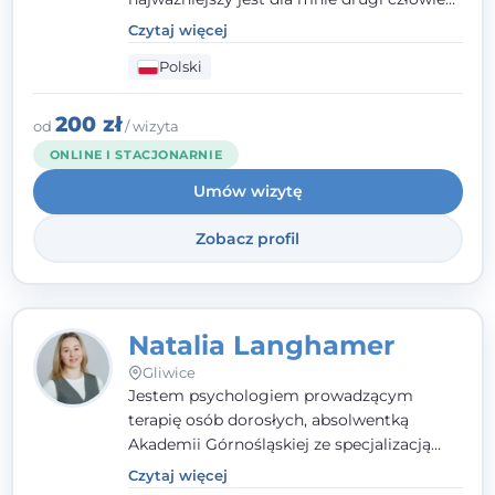
- wierzę, że empatia, autentyczność i pełne
Czytaj więcej
zaangażowanie tworzą bezpieczną
Polski
przestrzeń, będącą podstawą pracy nad
zmianą. W praktyce korzystam m.in. z
narzędzi Racjonalnej Terapii Zachowania.
200 zł
od
/ wizyta
ONLINE I STACJONARNIE
Umów wizytę
Zobacz profil
Natalia Langhamer
Gliwice
Jestem psychologiem prowadzącym
terapię osób dorosłych, absolwentką
Akademii Górnośląskiej ze specjalizacją
kliniczną. Oferuję konsultacje
Czytaj więcej
psychologiczne i pierwszą pomoc