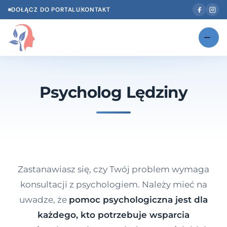
DOŁĄCZ DO PORTALU
KONTAKT
Znajdź swojego specjalistę
NOWOŚĆ
Psycholog Lędziny
Gabinety
NOWOŚĆ
Według specjalizacji
Psycholog w Twoim języku
Diagnozy psychologiczne
Zastanawiasz się, czy Twój problem wymaga
Testy psychologiczne
konsultacji z psychologiem. Należy mieć na
uwadze, że
pomoc psychologiczna jest dla
Dawka wiedzy
każdego, kto potrzebuje wsparcia
Dla specjalistów