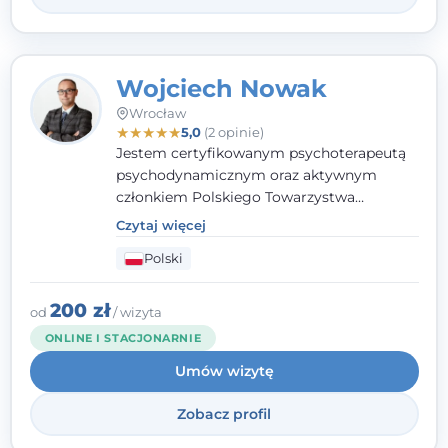
Wojciech Nowak
Wrocław
★
★
★
★
★
5,0
(2 opinie)
Jestem certyfikowanym psychoterapeutą
psychodynamicznym oraz aktywnym
członkiem Polskiego Towarzystwa
Psychoterapii Psychodynamicznej. W
Czytaj więcej
mojej pracy zawodowej kładę duży nacisk
Polski
na uważne słuchanie Pacjenta. Interesuje
mnie szczególnie psychoterapia zaburzeń
osobowości, zaburzeń nerwicowych i
200 zł
od
/ wizyta
lękowych, a także zagadnienia związane z
ONLINE I STACJONARNIE
małżeństwem i rodziną, w tym problemy w
Umów wizytę
relacjach rodzinnych. Nie specjalizuję się w
uzależnieniach.
Zobacz profil