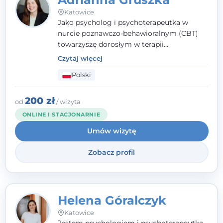
Katowice
Jako psycholog i psychoterapeutka w
nurcie poznawczo-behawioralnym (CBT)
towarzyszę dorosłym w terapii
indywidualnej oraz nastolatkom od 15. roku
Czytaj więcej
życia. Zależy mi, by naprawdę usłyszeć, z
Polski
czym do mnie przychodzisz, i dobrać
sposób pracy do Ciebie - bez gotowych
schematów i bez oceniania.
200 zł
od
/ wizyta
ONLINE I STACJONARNIE
Umów wizytę
Zobacz profil
Helena Góralczyk
Katowice