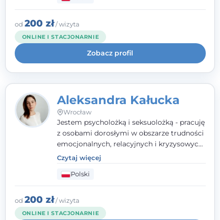
relacyjnych. W pracy kieruję się
uważnością, empatią i głębokim
szacunkiem dla indywidualnej historii
200 zł
od
/ wizyta
każdego człowieka. Jestem w trakcie
ONLINE I STACJONARNIE
czteroletniej szkoły psychoterapii
Zobacz profil
poznawczo-behawioralnej
rekomendowanej przez PTTPB.
Aleksandra Kałucka
Wrocław
Jestem psycholożką i seksuolożką - pracuję
z osobami dorosłymi w obszarze trudności
emocjonalnych, relacyjnych i kryzysowych,
w tym z osobami po doświadczeniach
Czytaj więcej
przemocy. Ukończyłam psychologię
Polski
kliniczną oraz studia podyplomowe z
interwencji kryzysowej i seksuologii
klinicznej na SWPS we Wrocławiu. W pracy
200 zł
od
/ wizyta
kieruję się empatią, etyką zawodową i
ONLINE I STACJONARNIE
uważnością na potrzeby klienta.