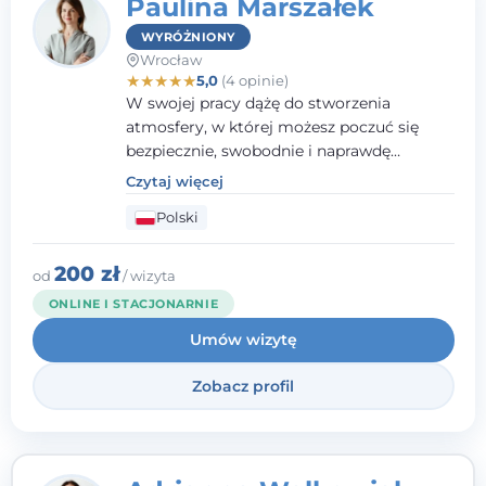
Paulina Marszałek
WYRÓŻNIONY
Wrocław
★
★
★
★
★
5,0
(4 opinie)
W swojej pracy dążę do stworzenia
atmosfery, w której możesz poczuć się
bezpiecznie, swobodnie i naprawdę
wysłuchany(-a). Zależy mi na
Czytaj więcej
towarzyszeniu Ci w drodze do większego
Polski
dobrostanu, lepszego poznania siebie oraz
budowania wartościowych i
satysfakcjonujących relacji - zarówno z
200 zł
od
/ wizyta
innymi, jak i z samym sobą. Możliwość
ONLINE I STACJONARNIE
bycia częścią tego procesu traktuję jako
Umów wizytę
duże wyróżnienie.
Zobacz profil