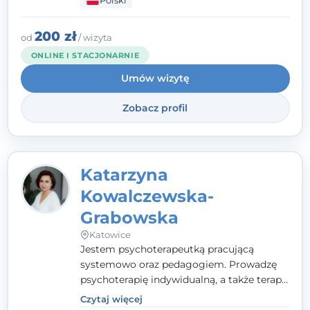
Polski
pełna ciepła. Wierzę, że skuteczna terapia
to wspólne działanie - razem tworzymy
zespół, który szuka rozwiązań.
200 zł
od
/ wizyta
ONLINE I STACJONARNIE
Umów wizytę
Zobacz profil
Katarzyna
Kowalczewska-
Grabowska
Katowice
Jestem psychoterapeutką pracującą
systemowo oraz pedagogiem. Prowadzę
psychoterapię indywidualną, a także terapię
par, małżeństw i rodzin. Patrzę na
Czytaj więcej