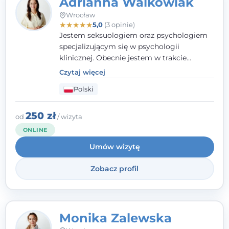
Adrianna Walkowiak
Wrocław
★
★
★
★
★
5,0
(3 opinie)
Jestem seksuologiem oraz psychologiem
specjalizującym się w psychologii
klinicznej. Obecnie jestem w trakcie
szkolenia na psychoterapeutę
Czytaj więcej
systemowego. Posiadam status członka
Polski
nadzwyczajnego Wielkopolskiego
Towarzystwa Terapii Systemowej oraz
należę do Polskiego Towarzystwa
250 zł
od
/ wizyta
Psychiatrycznego. W mojej pracy na
ONLINE
pierwszym miejscu stawiam budowanie
Umów wizytę
atmosfery bezpieczeństwa i zrozumienia w
relacjach z Klientami. Istotna dla nie jest
Zobacz profil
również koncentracja na dostępnych
zasobach.
Monika Zalewska