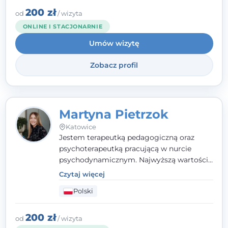
zaufania i wsparcia. Jeśli masz za sobą
200 zł
od
/ wizyta
trudny czas, jestem tutaj dla Ciebie.
ONLINE I STACJONARNIE
Umów wizytę
Zobacz profil
Martyna Pietrzok
Katowice
Jestem terapeutką pedagogiczną oraz
psychoterapeutką pracującą w nurcie
psychodynamicznym. Najwyższą wartością
jest dla mnie bliska, pełna zrozumienia i
Czytaj więcej
zaangażowania relacja z pacjentem. To
Polski
właśnie ta oparta na zaufaniu więź staje się
przestrzenią, w której można dotrzeć do
źródła trudności i spojrzeć na nie inaczej
200 zł
od
/ wizyta
niż dotąd.