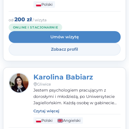
Polski
psychologiczną w kryzysie, przewlekłym
stresie czy obniżonym nastroju. Każde
spotkanie traktuję z szacunkiem,
200 zł
od
/ wizyta
uważnością i w atmosferze zaufania.
ONLINE I STACJONARNIE
Umów wizytę
Zobacz profil
Karolina Babiarz
Gliwice
Jestem psychologiem pracującym z
dorosłymi i młodzieżą, po Uniwersytecie
Jagiellońskim. Każdą osobę w gabinecie
traktuję jak osobną historię, którą poznaję,
Czytaj więcej
budując relację opartą na zaufaniu i
Polski
Angielski
empatii. Przyjmuję w Poradni Teraply.pl w
Gliwicach oraz online, po polsku i po