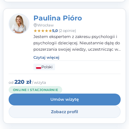
Paulina Pióro
Wrocław
★
★
★
★
★
5,0
(2 opinie)
Jestem ekspertem z zakresu psychologii i
psychologii dziecięcej. Nieustannie dążę do
poszerzania swojej wiedzy, uczestnicząc w
różnorodnych szkoleniach. Pracując z
Czytaj więcej
dziećmi, młodzieżą i młodymi dorosłymi
Polski
niezwykle ważne jest dla mnie poczucie
bezpieczeństwa, zrozumienia oraz wolności
w wyrażaniu swojego zdania. Kieruję się
220 zł
od
/ wizyta
etyką zawodową, wierząc, że każdy
ONLINE I STACJONARNIE
człowiek powinien otrzymać wsparcie i
Umów wizytę
pomoc, by poradzić sobie ze swoimi
problemami.
Zobacz profil