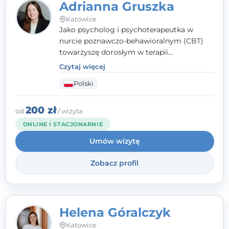
Adrianna Gruszka
Katowice
Jako psycholog i psychoterapeutka w
nurcie poznawczo-behawioralnym (CBT)
towarzyszę dorosłym w terapii
indywidualnej oraz nastolatkom od 15. roku
Czytaj więcej
życia. Zależy mi, by naprawdę usłyszeć, z
Polski
czym do mnie przychodzisz, i dobrać
sposób pracy do Ciebie - bez gotowych
schematów i bez oceniania.
200 zł
od
/ wizyta
ONLINE I STACJONARNIE
Umów wizytę
Zobacz profil
Helena Góralczyk
Katowice