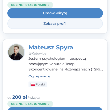
niż dotąd.
ONLINE I STACJONARNIE
Umów wizytę
Zobacz profil
Mateusz Spyra
Katowice
Jestem psychologiem i terapeutą
pracującym w nurcie Terapii
Skoncentrowanej na Rozwiązaniach (TSR).
Towarzyszę młodzieży i dorosłym z
Czytaj więcej
empatią, zrozumieniem i bez oceniania.
Polski
Daję przestrzeń do bycia sobą, bo wiem, że
w każdym człowieku jest coś wyjątkowego.
200 zł
od
/ wizyta
ONLINE I STACJONARNIE