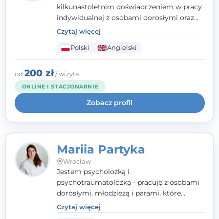
kilkunastoletnim doświadczeniem w pracy
indywidualnej z osobami dorosłymi oraz
parami. Specjalizuję się w obszarze zdrowia
Czytaj więcej
seksualnego, żałoby, kryzysów życiowych i
Polski
Angielski
wypalenia zawodowego. Pracuję w języku
polskim i angielskim, w podejściu
humanistycznym, opartym na
200 zł
od
/ wizyta
partnerstwie i podmiotowości klienta.
ONLINE I STACJONARNIE
Zobacz profil
Mariia Partyka
Wrocław
Jestem psycholożką i
psychotraumatolożką - pracuję z osobami
dorosłymi, młodzieżą i parami, które
doświadczają kryzysów psychicznych,
Czytaj więcej
traumy, stanów lękowych i trudności