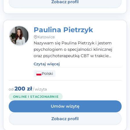
Zobacz profil
Paulina Pietrzyk
Katowice
Nazywam się Paulina Pietrzyk i jestem
psychologiem o specjalności klinicznej
oraz psychoterapeutką CBT w trakcie
szkolenia. Pracuję z dorosłymi, którzy
Czytaj więcej
szukają wsparcia w trudnych momentach -
Polski
w obliczu lęku, przewlekłego stresu,
natłoku myśli, obniżonego nastroju,
wypalenia czy kryzysu, a także po prostu
200 zł
od
/ wizyta
chcą lepiej poznać siebie.
ONLINE I STACJONARNIE
Umów wizytę
Zobacz profil