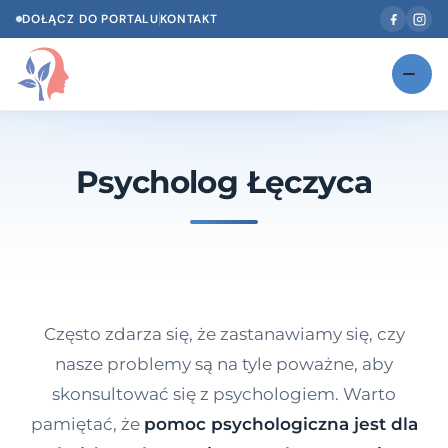
DOŁĄCZ DO PORTALU
KONTAKT
Znajdź swojego specjalistę
NOWOŚĆ
Psycholog Łęczyca
Gabinety
NOWOŚĆ
Według specjalizacji
Psycholog w Twoim języku
Diagnozy psychologiczne
Często zdarza się, że zastanawiamy się, czy
Testy psychologiczne
nasze problemy są na tyle poważne, aby
skonsultować się z psychologiem. Warto
Dawka wiedzy
pamiętać, że
pomoc psychologiczna jest dla
Dla specjalistów