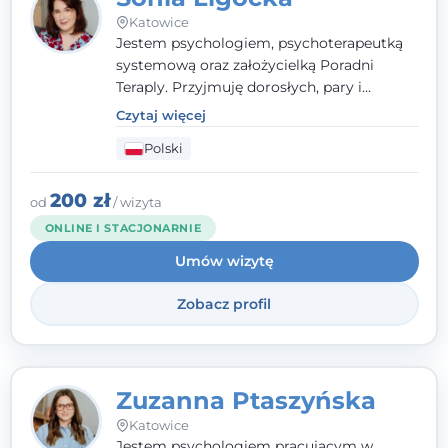
Katowice
Jestem psychologiem, psychoterapeutką
systemową oraz założycielką Poradni
Teraply. Przyjmuję dorosłych, pary i
rodziny, dobierając metody do
Czytaj więcej
indywidualnych zasobów pacjenta. Wierzę
Polski
w drzemiące w Tobie zasoby, które
pozwolą Ci wyjść z kryzysu - a jeśli jeszcze
ich nie widzisz, pomogę Ci je odsłonić.
200 zł
od
/ wizyta
ONLINE I STACJONARNIE
Umów wizytę
Zobacz profil
Zuzanna Ptaszyńska
Katowice
Jestem psychologiem pracującym w