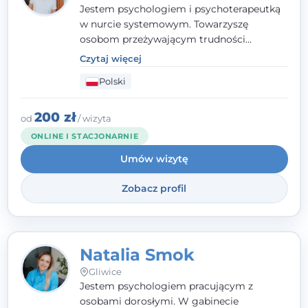
Jestem psychologiem i psychoterapeutką
w nurcie systemowym. Towarzyszę
osobom przeżywającym trudności
emocjonalne, relacyjne albo znajdującym
Czytaj więcej
się w kryzysie. Liczy się dla mnie
Polski
autentyczna, oparta na zaufaniu relacja
oraz przestrzeń, w której każdy poczuje się
wysłuchany i potraktowany z szacunkiem.
200 zł
od
/ wizyta
ONLINE I STACJONARNIE
Umów wizytę
Zobacz profil
Natalia Smok
Gliwice
Jestem psychologiem pracującym z
osobami dorosłymi. W gabinecie