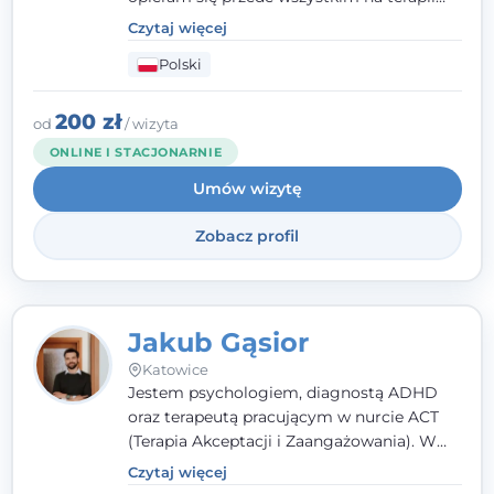
poznawczo-behawioralnej (CBT), a także na
Czytaj więcej
podejściu skoncentrowanym na
Polski
rozwiązaniach (TSR) oraz Racjonalnej
Terapii Zachowania (RTZ). Dużą wagę
przykładam do relacji opartej na empatii,
200 zł
od
/ wizyta
poczuciu bezpieczeństwa i wzajemnym
ONLINE I STACJONARNIE
zrozumieniu.
Umów wizytę
Zobacz profil
Jakub Gąsior
Katowice
Jestem psychologiem, diagnostą ADHD
oraz terapeutą pracującym w nurcie ACT
(Terapia Akceptacji i Zaangażowania). W
kontakcie z pacjentem najważniejsze są dla
Czytaj więcej
mnie serdeczność, zrozumienie i atmosfera