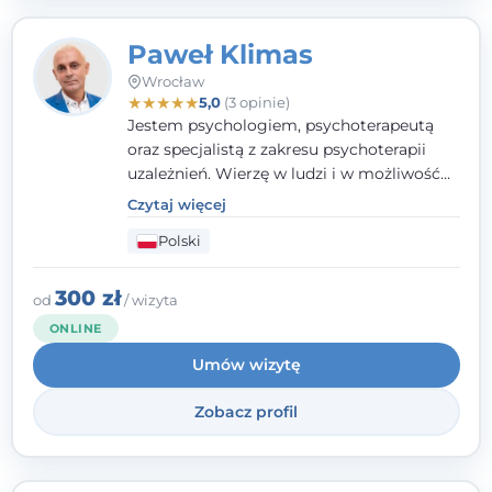
Paweł Klimas
Wrocław
★
★
★
★
★
5,0
(3 opinie)
Jestem psychologiem, psychoterapeutą
oraz specjalistą z zakresu psychoterapii
uzależnień. Wierzę w ludzi i w możliwość
wprowadzenia zmian w ich życiu. Bardzo
Czytaj więcej
często przekonuje się o tym, że każdy z nas,
Polski
w tym Ty i ja, ma wpływ na swoje
szczęście. Należy uwierzyć w siebie i działać
w obranym kierunku.
300 zł
od
/ wizyta
ONLINE
Umów wizytę
Zobacz profil