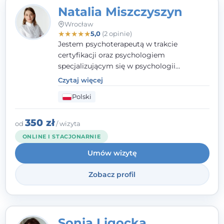
Natalia Miszczyszyn
Wrocław
★
★
★
★
★
5,0
(2 opinie)
Jestem psychoterapeutą w trakcie
certyfikacji oraz psychologiem
specjalizującym się w psychologii
klinicznej. Ukończyłam również studia
Czytaj więcej
podyplomowe z Praktycznej Diagnozy
Polski
Psychologicznej. Aktywnie uczestniczę w
działalności Polskiego Towarzystwa
Psychiatrycznego oraz Polskiego
350 zł
od
/ wizyta
Towarzystwa Psychologicznego, a także
ONLINE I STACJONARNIE
jestem członkiem nadzwyczajnym
Umów wizytę
Wielkopolskiego Towarzystwa Terapii
Systemowej.
Zobacz profil
Sonia Ligocka