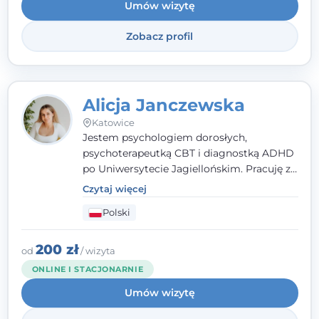
Umów wizytę
Zobacz profil
Alicja Janczewska
Katowice
Jestem psychologiem dorosłych,
psychoterapeutką CBT i diagnostką ADHD
po Uniwersytecie Jagiellońskim. Pracuję z
dorosłymi, młodzieżą i dziećmi, opierając
Czytaj więcej
pomoc na zrozumieniu indywidualnych
Polski
potrzeb i więzi zbudowanej na zaufaniu.
Terapia to dla mnie bezpieczne miejsce, w
którym poczujesz się wysłuchany i
200 zł
od
/ wizyta
zrozumiany.
ONLINE I STACJONARNIE
Umów wizytę