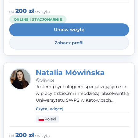
Gliwicach oraz online, po polsku i po
angielsku.
200 zł
od
/ wizyta
ONLINE I STACJONARNIE
Umów wizytę
Zobacz profil
Natalia Mówińska
Gliwice
Jestem psychologiem specjalizującym się
w pracy z dziećmi i młodzieżą, absolwentką
Uniwersytetu SWPS w Katowicach.
Prowadzę konsultacje oraz terapię
Czytaj więcej
nastawioną na potrzeby dziecka i jego
Polski
rodziny. Najważniejsze jest dla mnie
stworzenie bezpiecznego miejsca, w
którym dziecko czuje się zauważone i
200 zł
od
/ wizyta