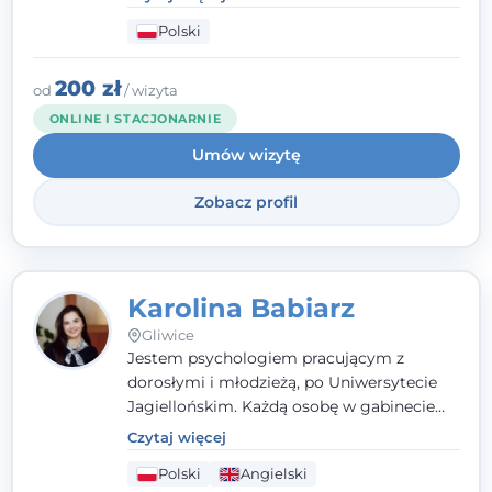
psychologiczne i pierwszą pomoc
Polski
psychologiczną w kryzysie, przewlekłym
stresie czy obniżonym nastroju. Każde
spotkanie traktuję z szacunkiem,
200 zł
od
/ wizyta
uważnością i w atmosferze zaufania.
ONLINE I STACJONARNIE
Umów wizytę
Zobacz profil
Karolina Babiarz
Gliwice
Jestem psychologiem pracującym z
dorosłymi i młodzieżą, po Uniwersytecie
Jagiellońskim. Każdą osobę w gabinecie
traktuję jak osobną historię, którą poznaję,
Czytaj więcej
budując relację opartą na zaufaniu i
Polski
Angielski
empatii. Przyjmuję w Poradni Teraply.pl w