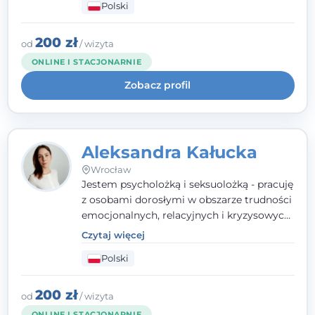
Polski
relacyjnych. W pracy kieruję się
uważnością, empatią i głębokim
szacunkiem dla indywidualnej historii
200 zł
od
/ wizyta
każdego człowieka. Jestem w trakcie
ONLINE I STACJONARNIE
czteroletniej szkoły psychoterapii
Zobacz profil
poznawczo-behawioralnej
rekomendowanej przez PTTPB.
Aleksandra Kałucka
Wrocław
Jestem psycholożką i seksuolożką - pracuję
z osobami dorosłymi w obszarze trudności
emocjonalnych, relacyjnych i kryzysowych,
w tym z osobami po doświadczeniach
Czytaj więcej
przemocy. Ukończyłam psychologię
Polski
kliniczną oraz studia podyplomowe z
interwencji kryzysowej i seksuologii
klinicznej na SWPS we Wrocławiu. W pracy
200 zł
od
/ wizyta
kieruję się empatią, etyką zawodową i
ONLINE I STACJONARNIE