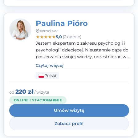
Paulina Pióro
Wrocław
★
★
★
★
★
5,0
(2 opinie)
Jestem ekspertem z zakresu psychologii i
psychologii dziecięcej. Nieustannie dążę do
poszerzania swojej wiedzy, uczestnicząc w
różnorodnych szkoleniach. Pracując z
Czytaj więcej
dziećmi, młodzieżą i młodymi dorosłymi
Polski
niezwykle ważne jest dla mnie poczucie
bezpieczeństwa, zrozumienia oraz wolności
w wyrażaniu swojego zdania. Kieruję się
220 zł
od
/ wizyta
etyką zawodową, wierząc, że każdy
ONLINE I STACJONARNIE
człowiek powinien otrzymać wsparcie i
Umów wizytę
pomoc, by poradzić sobie ze swoimi
problemami.
Zobacz profil