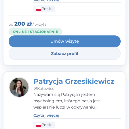
człowieka całościowo - w kontekście jego
Polski
relacji z rodziną, pracą i otoczeniem - i
opieram współpracę na Twoich mocnych
stronach.
200 zł
od
/ wizyta
ONLINE I STACJONARNIE
Umów wizytę
Zobacz profil
Patrycja Grzesikiewicz
Katowice
Nazywam się Patrycja i jestem
psychologiem, którego pasją jest
wspieranie ludzi w odkrywaniu
wewnętrznej siły i radzeniu sobie z
Czytaj więcej
codziennymi trudnościami. Pracuję w
Polski
nurcie poznawczo-behawioralnym, oferując