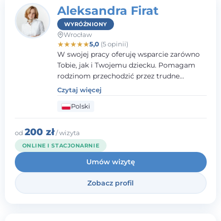
Aleksandra Firat
WYRÓŻNIONY
Wrocław
★
★
★
★
★
5,0
(5 opinii)
W swojej pracy oferuję wsparcie zarówno
Tobie, jak i Twojemu dziecku. Pomagam
rodzinom przechodzić przez trudne
momenty, opierając współpracę na
Czytaj więcej
wzajemnym zaufaniu i otwartej
Polski
komunikacji. Posiadam doświadczenie w
pracy z dziećmi i młodzieżą mierzącymi się
z różnorodnymi trudnościami
200 zł
od
/ wizyta
emocjonalnymi oraz rozwojowymi.
ONLINE I STACJONARNIE
Umów wizytę
Zobacz profil