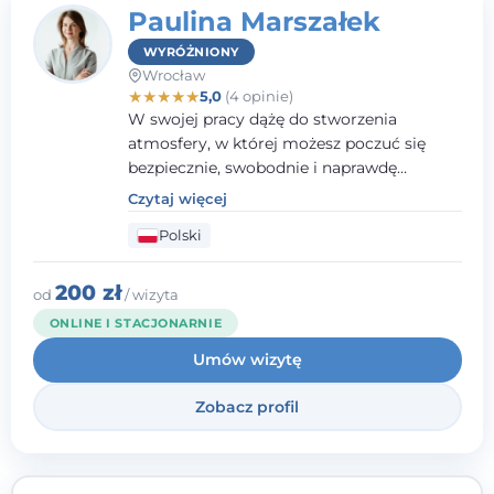
Paulina Marszałek
WYRÓŻNIONY
Wrocław
★
★
★
★
★
5,0
(4 opinie)
W swojej pracy dążę do stworzenia
atmosfery, w której możesz poczuć się
bezpiecznie, swobodnie i naprawdę
wysłuchany(-a). Zależy mi na
Czytaj więcej
towarzyszeniu Ci w drodze do większego
Polski
dobrostanu, lepszego poznania siebie oraz
budowania wartościowych i
satysfakcjonujących relacji - zarówno z
200 zł
od
/ wizyta
innymi, jak i z samym sobą. Możliwość
ONLINE I STACJONARNIE
bycia częścią tego procesu traktuję jako
Umów wizytę
duże wyróżnienie.
Zobacz profil