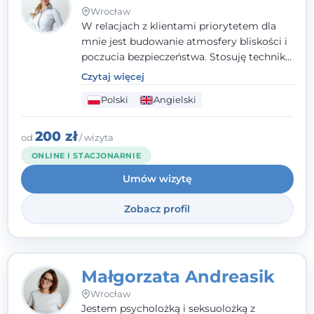
Wrocław
W relacjach z klientami priorytetem dla
mnie jest budowanie atmosfery bliskości i
poczucia bezpieczeństwa. Stosuję techniki
poznawczo-behawioralne oraz metody,
Czytaj więcej
które koncentrują się na rozwiązaniach
Polski
Angielski
(TSR). Te polegają na osiąganiu
zamierzonych celów (doprowadzeniu do
rozwiązania trudnych sytuacji) poprzez
200 zł
od
/ wizyta
identyfikowanie i wzmacnianie zasobów
ONLINE I STACJONARNIE
oraz mocnych stron klienta. W swojej
Umów wizytę
pracy korzystam także z metod dialogu
motywacyjnego i treningu uważności.
Zobacz profil
Małgorzata Andreasik
Wrocław
Jestem psycholożką i seksuolożką z