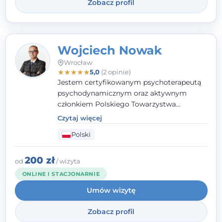
Zobacz profil
Wojciech Nowak
Wrocław
★
★
★
★
★
5,0
(2 opinie)
Jestem certyfikowanym psychoterapeutą
psychodynamicznym oraz aktywnym
członkiem Polskiego Towarzystwa
Psychoterapii Psychodynamicznej. W
Czytaj więcej
mojej pracy zawodowej kładę duży nacisk
Polski
na uważne słuchanie Pacjenta. Interesuje
mnie szczególnie psychoterapia zaburzeń
osobowości, zaburzeń nerwicowych i
200 zł
od
/ wizyta
lękowych, a także zagadnienia związane z
ONLINE I STACJONARNIE
małżeństwem i rodziną, w tym problemy w
Umów wizytę
relacjach rodzinnych. Nie specjalizuję się w
uzależnieniach.
Zobacz profil