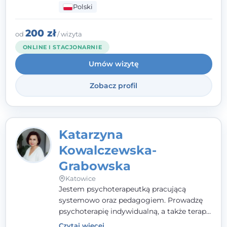
Polski
pełna ciepła. Wierzę, że skuteczna terapia
to wspólne działanie - razem tworzymy
zespół, który szuka rozwiązań.
200 zł
od
/ wizyta
ONLINE I STACJONARNIE
Umów wizytę
Zobacz profil
Katarzyna
Kowalczewska-
Grabowska
Katowice
Jestem psychoterapeutką pracującą
systemowo oraz pedagogiem. Prowadzę
psychoterapię indywidualną, a także terapię
par, małżeństw i rodzin. Patrzę na
Czytaj więcej