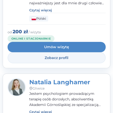
najważniejszy jest dla mnie drugi człowiek
- wierzę, że empatia, autentyczność i pełne
Czytaj więcej
zaangażowanie tworzą bezpieczną
Polski
przestrzeń, będącą podstawą pracy nad
zmianą. W praktyce korzystam m.in. z
narzędzi Racjonalnej Terapii Zachowania.
200 zł
od
/ wizyta
ONLINE I STACJONARNIE
Umów wizytę
Zobacz profil
Natalia Langhamer
Gliwice
Jestem psychologiem prowadzącym
terapię osób dorosłych, absolwentką
Akademii Górnośląskiej ze specjalizacją
kliniczną. Oferuję konsultacje
Czytaj więcej