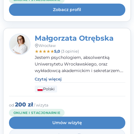
uważnością na potrzeby klienta.
Zobacz profil
Małgorzata Otrębska
Wrocław
★
★
★
★
★
5,0
(3 opinie)
Jestem psychologiem, absolwentką
Uniwersytetu Wrocławskiego, oraz
wykładowcą akademickim i sekretarzem.
Dodatkowo mam kwalifikacje mediatora,
Czytaj więcej
specjalizując się w sprawach rodzinnych,
Polski
cywilnych oraz karnych.
200 zł
od
/ wizyta
ONLINE I STACJONARNIE
Umów wizytę