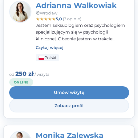
Adrianna Walkowiak
Wrocław
★
★
★
★
★
5,0
(3 opinie)
Jestem seksuologiem oraz psychologiem
specjalizującym się w psychologii
klinicznej. Obecnie jestem w trakcie
szkolenia na psychoterapeutę
Czytaj więcej
systemowego. Posiadam status członka
Polski
nadzwyczajnego Wielkopolskiego
Towarzystwa Terapii Systemowej oraz
należę do Polskiego Towarzystwa
250 zł
od
/ wizyta
Psychiatrycznego. W mojej pracy na
ONLINE
pierwszym miejscu stawiam budowanie
Umów wizytę
atmosfery bezpieczeństwa i zrozumienia w
relacjach z Klientami. Istotna dla nie jest
Zobacz profil
również koncentracja na dostępnych
zasobach.
Monika Zalewska