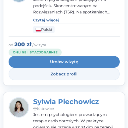
podejściu Skoncentrowanym na
Rozwiązaniach (TSR). Na spotkaniach
pracuję w sposób dopasowany do Ciebie -
Czytaj więcej
nawet jeśli na starcie nie wiesz dokładnie,
Polski
czego potrzebujesz, odkrywamy to razem,
krok po kroku. Towarzyszę dorosłym oraz
młodzieży od 13. roku życia.
200 zł
od
/ wizyta
ONLINE I STACJONARNIE
Umów wizytę
Zobacz profil
Sylwia Piechowicz
Katowice
Jestem psychologiem prowadzącym
terapię osób dorosłych. W praktyce
opieram się przede wszystkim na terapii