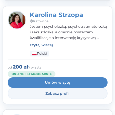
Karolina Strzopa
Katowice
Jestem psycholożką, psychotraumatolożką
i seksuolożką, a obecnie poszerzam
kwalifikacje o interwencję kryzysową.
Pracuję w nurcie terapii trzeciej fali, łącząc
Czytaj więcej
metody o potwierdzonej skuteczności.
Polski
Towarzyszę młodzieży, dorosłym i parom w
radzeniu sobie z bolesnymi
doświadczeniami tak, by mogli żyć pełniej.
200 zł
od
/ wizyta
ONLINE I STACJONARNIE
Umów wizytę
Zobacz profil