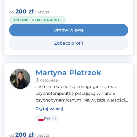
indywidualne podejście pełne empatii,
zaufania i wsparcia. Jeśli masz za sobą
200 zł
od
/ wizyta
trudny czas, jestem tutaj dla Ciebie.
ONLINE I STACJONARNIE
Umów wizytę
Zobacz profil
Martyna Pietrzok
Katowice
Jestem terapeutką pedagogiczną oraz
psychoterapeutką pracującą w nurcie
psychodynamicznym. Najwyższą wartością
jest dla mnie bliska, pełna zrozumienia i
Czytaj więcej
zaangażowania relacja z pacjentem. To
Polski
właśnie ta oparta na zaufaniu więź staje się
przestrzenią, w której można dotrzeć do
źródła trudności i spojrzeć na nie inaczej
200 zł
od
/ wizyta