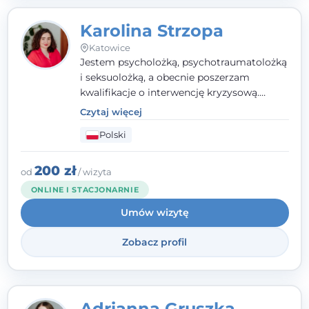
Karolina Strzopa
Katowice
Jestem psycholożką, psychotraumatolożką
i seksuolożką, a obecnie poszerzam
kwalifikacje o interwencję kryzysową.
Pracuję w nurcie terapii trzeciej fali, łącząc
Czytaj więcej
metody o potwierdzonej skuteczności.
Polski
Towarzyszę młodzieży, dorosłym i parom w
radzeniu sobie z bolesnymi
doświadczeniami tak, by mogli żyć pełniej.
200 zł
od
/ wizyta
ONLINE I STACJONARNIE
Umów wizytę
Zobacz profil
Adrianna Gruszka