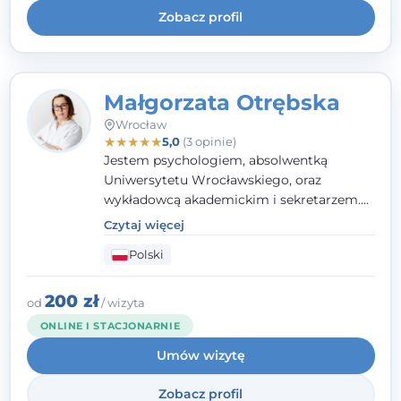
Zobacz profil
Małgorzata Otrębska
Wrocław
★
★
★
★
★
5,0
(3 opinie)
Jestem psychologiem, absolwentką
Uniwersytetu Wrocławskiego, oraz
wykładowcą akademickim i sekretarzem.
Dodatkowo mam kwalifikacje mediatora,
Czytaj więcej
specjalizując się w sprawach rodzinnych,
Polski
cywilnych oraz karnych.
200 zł
od
/ wizyta
ONLINE I STACJONARNIE
Umów wizytę
Zobacz profil