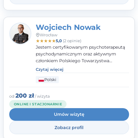
Wojciech Nowak
Wrocław
★
★
★
★
★
5,0
(2 opinie)
Jestem certyfikowanym psychoterapeutą
psychodynamicznym oraz aktywnym
członkiem Polskiego Towarzystwa
Psychoterapii Psychodynamicznej. W
Czytaj więcej
mojej pracy zawodowej kładę duży nacisk
Polski
na uważne słuchanie Pacjenta. Interesuje
mnie szczególnie psychoterapia zaburzeń
osobowości, zaburzeń nerwicowych i
200 zł
od
/ wizyta
lękowych, a także zagadnienia związane z
ONLINE I STACJONARNIE
małżeństwem i rodziną, w tym problemy w
Umów wizytę
relacjach rodzinnych. Nie specjalizuję się w
uzależnieniach.
Zobacz profil