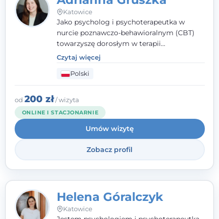
Katowice
Jako psycholog i psychoterapeutka w
nurcie poznawczo-behawioralnym (CBT)
towarzyszę dorosłym w terapii
indywidualnej oraz nastolatkom od 15. roku
Czytaj więcej
życia. Zależy mi, by naprawdę usłyszeć, z
Polski
czym do mnie przychodzisz, i dobrać
sposób pracy do Ciebie - bez gotowych
schematów i bez oceniania.
200 zł
od
/ wizyta
ONLINE I STACJONARNIE
Umów wizytę
Zobacz profil
Helena Góralczyk
Katowice