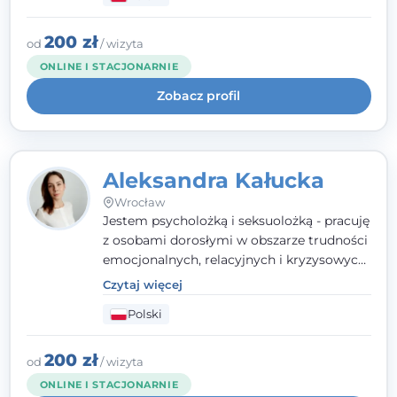
relacyjnych. W pracy kieruję się
uważnością, empatią i głębokim
szacunkiem dla indywidualnej historii
200 zł
od
/ wizyta
każdego człowieka. Jestem w trakcie
ONLINE I STACJONARNIE
czteroletniej szkoły psychoterapii
Zobacz profil
poznawczo-behawioralnej
rekomendowanej przez PTTPB.
Aleksandra Kałucka
Wrocław
Jestem psycholożką i seksuolożką - pracuję
z osobami dorosłymi w obszarze trudności
emocjonalnych, relacyjnych i kryzysowych,
w tym z osobami po doświadczeniach
Czytaj więcej
przemocy. Ukończyłam psychologię
Polski
kliniczną oraz studia podyplomowe z
interwencji kryzysowej i seksuologii
klinicznej na SWPS we Wrocławiu. W pracy
200 zł
od
/ wizyta
kieruję się empatią, etyką zawodową i
ONLINE I STACJONARNIE
uważnością na potrzeby klienta.