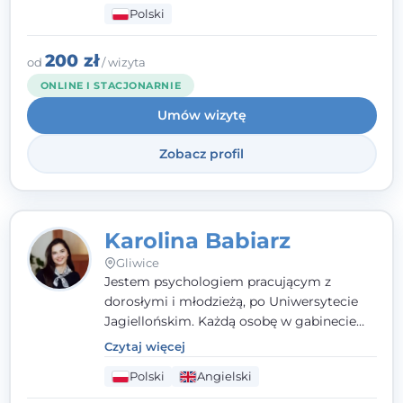
Polski
psychologiczną w kryzysie, przewlekłym
stresie czy obniżonym nastroju. Każde
spotkanie traktuję z szacunkiem,
200 zł
od
/ wizyta
uważnością i w atmosferze zaufania.
ONLINE I STACJONARNIE
Umów wizytę
Zobacz profil
Karolina Babiarz
Gliwice
Jestem psychologiem pracującym z
dorosłymi i młodzieżą, po Uniwersytecie
Jagiellońskim. Każdą osobę w gabinecie
traktuję jak osobną historię, którą poznaję,
Czytaj więcej
budując relację opartą na zaufaniu i
Polski
Angielski
empatii. Przyjmuję w Poradni Teraply.pl w
Gliwicach oraz online, po polsku i po