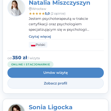
Natalia Miszczyszyn
Wrocław
★
★
★
★
★
5,0
(2 opinie)
Jestem psychoterapeutą w trakcie
certyfikacji oraz psychologiem
specjalizującym się w psychologii
klinicznej. Ukończyłam również studia
Czytaj więcej
podyplomowe z Praktycznej Diagnozy
Polski
Psychologicznej. Aktywnie uczestniczę w
działalności Polskiego Towarzystwa
Psychiatrycznego oraz Polskiego
350 zł
od
/ wizyta
Towarzystwa Psychologicznego, a także
ONLINE I STACJONARNIE
jestem członkiem nadzwyczajnym
Umów wizytę
Wielkopolskiego Towarzystwa Terapii
Systemowej.
Zobacz profil
Sonia Ligocka