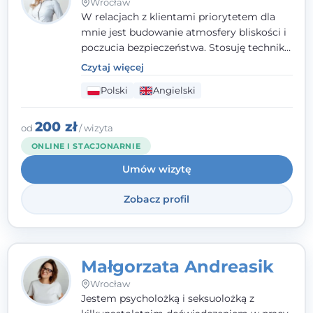
Wrocław
W relacjach z klientami priorytetem dla
mnie jest budowanie atmosfery bliskości i
poczucia bezpieczeństwa. Stosuję techniki
poznawczo-behawioralne oraz metody,
Czytaj więcej
które koncentrują się na rozwiązaniach
Polski
Angielski
(TSR). Te polegają na osiąganiu
zamierzonych celów (doprowadzeniu do
rozwiązania trudnych sytuacji) poprzez
200 zł
od
/ wizyta
identyfikowanie i wzmacnianie zasobów
ONLINE I STACJONARNIE
oraz mocnych stron klienta. W swojej
Umów wizytę
pracy korzystam także z metod dialogu
motywacyjnego i treningu uważności.
Zobacz profil
Małgorzata Andreasik
Wrocław
Jestem psycholożką i seksuolożką z