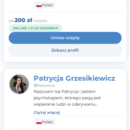
człowieka całościowo - w kontekście jego
Polski
relacji z rodziną, pracą i otoczeniem - i
opieram współpracę na Twoich mocnych
stronach.
200 zł
od
/ wizyta
ONLINE I STACJONARNIE
Umów wizytę
Zobacz profil
Patrycja Grzesikiewicz
Katowice
Nazywam się Patrycja i jestem
psychologiem, którego pasją jest
wspieranie ludzi w odkrywaniu
wewnętrznej siły i radzeniu sobie z
Czytaj więcej
codziennymi trudnościami. Pracuję w
Polski
nurcie poznawczo-behawioralnym, oferując
indywidualne podejście pełne empatii,