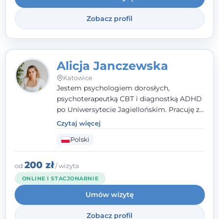
Zobacz profil
Alicja Janczewska
Katowice
Jestem psychologiem dorosłych,
psychoterapeutką CBT i diagnostką ADHD
po Uniwersytecie Jagiellońskim. Pracuję z
dorosłymi, młodzieżą i dziećmi, opierając
Czytaj więcej
pomoc na zrozumieniu indywidualnych
Polski
potrzeb i więzi zbudowanej na zaufaniu.
Terapia to dla mnie bezpieczne miejsce, w
którym poczujesz się wysłuchany i
200 zł
od
/ wizyta
zrozumiany.
ONLINE I STACJONARNIE
Umów wizytę
Zobacz profil