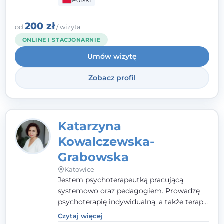
Polski
pełna ciepła. Wierzę, że skuteczna terapia
to wspólne działanie - razem tworzymy
zespół, który szuka rozwiązań.
200 zł
od
/ wizyta
ONLINE I STACJONARNIE
Umów wizytę
Zobacz profil
Katarzyna
Kowalczewska-
Grabowska
Katowice
Jestem psychoterapeutką pracującą
systemowo oraz pedagogiem. Prowadzę
psychoterapię indywidualną, a także terapię
par, małżeństw i rodzin. Patrzę na
Czytaj więcej