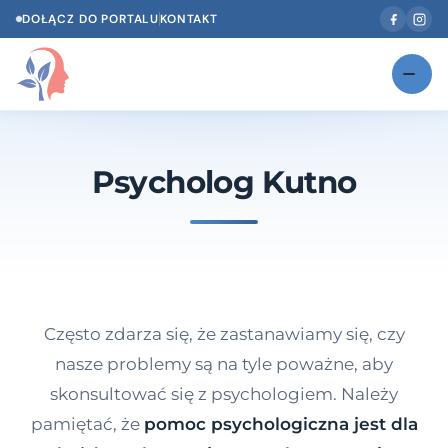
DOŁĄCZ DO PORTALU
KONTAKT
Znajdź swojego specjalistę
NOWOŚĆ
Psycholog Kutno
Gabinety
NOWOŚĆ
Według specjalizacji
Psycholog w Twoim języku
Diagnozy psychologiczne
Często zdarza się, że zastanawiamy się, czy
Testy psychologiczne
nasze problemy są na tyle poważne, aby
skonsultować się z psychologiem. Należy
Dawka wiedzy
pamiętać, że
pomoc psychologiczna jest dla
Dla specjalistów