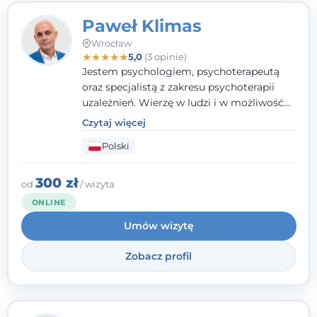
Paweł Klimas
Wrocław
★
★
★
★
★
5,0
(3 opinie)
Jestem psychologiem, psychoterapeutą
oraz specjalistą z zakresu psychoterapii
uzależnień. Wierzę w ludzi i w możliwość
wprowadzenia zmian w ich życiu. Bardzo
Czytaj więcej
często przekonuje się o tym, że każdy z nas,
Polski
w tym Ty i ja, ma wpływ na swoje
szczęście. Należy uwierzyć w siebie i działać
w obranym kierunku.
300 zł
od
/ wizyta
ONLINE
Umów wizytę
Zobacz profil