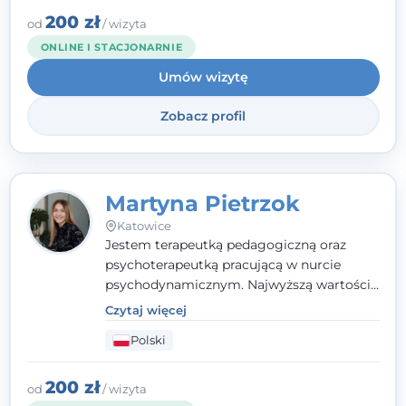
zaufania i wsparcia. Jeśli masz za sobą
200 zł
od
/ wizyta
trudny czas, jestem tutaj dla Ciebie.
ONLINE I STACJONARNIE
Umów wizytę
Zobacz profil
Martyna Pietrzok
Katowice
Jestem terapeutką pedagogiczną oraz
psychoterapeutką pracującą w nurcie
psychodynamicznym. Najwyższą wartością
jest dla mnie bliska, pełna zrozumienia i
Czytaj więcej
zaangażowania relacja z pacjentem. To
Polski
właśnie ta oparta na zaufaniu więź staje się
przestrzenią, w której można dotrzeć do
źródła trudności i spojrzeć na nie inaczej
200 zł
od
/ wizyta
niż dotąd.