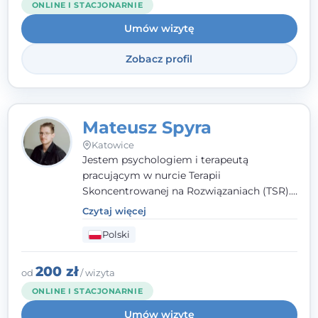
ONLINE I STACJONARNIE
Umów wizytę
Zobacz profil
Mateusz Spyra
Katowice
Jestem psychologiem i terapeutą
pracującym w nurcie Terapii
Skoncentrowanej na Rozwiązaniach (TSR).
Towarzyszę młodzieży i dorosłym z
Czytaj więcej
empatią, zrozumieniem i bez oceniania.
Polski
Daję przestrzeń do bycia sobą, bo wiem, że
w każdym człowieku jest coś wyjątkowego.
200 zł
od
/ wizyta
ONLINE I STACJONARNIE
Umów wizytę