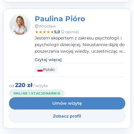
Paulina Pióro
Wrocław
★
★
★
★
★
5,0
(2 opinie)
Jestem ekspertem z zakresu psychologii i
psychologii dziecięcej. Nieustannie dążę do
poszerzania swojej wiedzy, uczestnicząc w
różnorodnych szkoleniach. Pracując z
Czytaj więcej
dziećmi, młodzieżą i młodymi dorosłymi
Polski
niezwykle ważne jest dla mnie poczucie
bezpieczeństwa, zrozumienia oraz wolności
w wyrażaniu swojego zdania. Kieruję się
220 zł
od
/ wizyta
etyką zawodową, wierząc, że każdy
ONLINE I STACJONARNIE
człowiek powinien otrzymać wsparcie i
Umów wizytę
pomoc, by poradzić sobie ze swoimi
problemami.
Zobacz profil