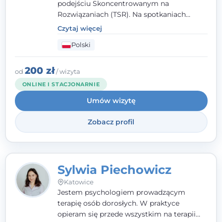
podejściu Skoncentrowanym na
Rozwiązaniach (TSR). Na spotkaniach
pracuję w sposób dopasowany do Ciebie -
Czytaj więcej
nawet jeśli na starcie nie wiesz dokładnie,
Polski
czego potrzebujesz, odkrywamy to razem,
krok po kroku. Towarzyszę dorosłym oraz
młodzieży od 13. roku życia.
200 zł
od
/ wizyta
ONLINE I STACJONARNIE
Umów wizytę
Zobacz profil
Sylwia Piechowicz
Katowice
Jestem psychologiem prowadzącym
terapię osób dorosłych. W praktyce
opieram się przede wszystkim na terapii