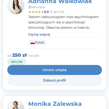
Adrianna Walkowiak
Wrocław
★
★
★
★
★
5,0
(3 opinie)
Jestem seksuologiem oraz psychologiem
specjalizującym się w psychologii
klinicznej. Obecnie jestem w trakcie
szkolenia na psychoterapeutę
Czytaj więcej
systemowego. Posiadam status członka
Polski
nadzwyczajnego Wielkopolskiego
Towarzystwa Terapii Systemowej oraz
należę do Polskiego Towarzystwa
250 zł
od
/ wizyta
Psychiatrycznego. W mojej pracy na
ONLINE
pierwszym miejscu stawiam budowanie
Umów wizytę
atmosfery bezpieczeństwa i zrozumienia w
relacjach z Klientami. Istotna dla nie jest
Zobacz profil
również koncentracja na dostępnych
zasobach.
Monika Zalewska