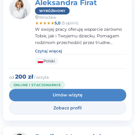
Aleksandra Firat
WYRÓŻNIONY
Wrocław
★
★
★
★
★
5,0
(5 opinii)
W swojej pracy oferuję wsparcie zarówno
Tobie, jak i Twojemu dziecku. Pomagam
rodzinom przechodzić przez trudne
momenty, opierając współpracę na
Czytaj więcej
wzajemnym zaufaniu i otwartej
Polski
komunikacji. Posiadam doświadczenie w
pracy z dziećmi i młodzieżą mierzącymi się
z różnorodnymi trudnościami
200 zł
od
/ wizyta
emocjonalnymi oraz rozwojowymi.
ONLINE I STACJONARNIE
Umów wizytę
Zobacz profil