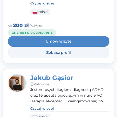
poznawczo-behawioralnej (CBT), a także na
Czytaj więcej
podejściu skoncentrowanym na
Polski
rozwiązaniach (TSR) oraz Racjonalnej
Terapii Zachowania (RTZ). Dużą wagę
przykładam do relacji opartej na empatii,
200 zł
od
/ wizyta
poczuciu bezpieczeństwa i wzajemnym
ONLINE I STACJONARNIE
zrozumieniu.
Umów wizytę
Zobacz profil
Jakub Gąsior
Katowice
Jestem psychologiem, diagnostą ADHD
oraz terapeutą pracującym w nurcie ACT
(Terapia Akceptacji i Zaangażowania). W
kontakcie z pacjentem najważniejsze są dla
Czytaj więcej
mnie serdeczność, zrozumienie i atmosfera