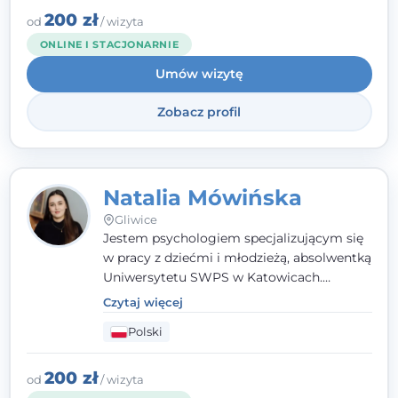
angielsku.
200 zł
od
/ wizyta
ONLINE I STACJONARNIE
Umów wizytę
Zobacz profil
Natalia Mówińska
Gliwice
Jestem psychologiem specjalizującym się
w pracy z dziećmi i młodzieżą, absolwentką
Uniwersytetu SWPS w Katowicach.
Prowadzę konsultacje oraz terapię
Czytaj więcej
nastawioną na potrzeby dziecka i jego
Polski
rodziny. Najważniejsze jest dla mnie
stworzenie bezpiecznego miejsca, w
którym dziecko czuje się zauważone i
200 zł
od
/ wizyta
zrozumiane.