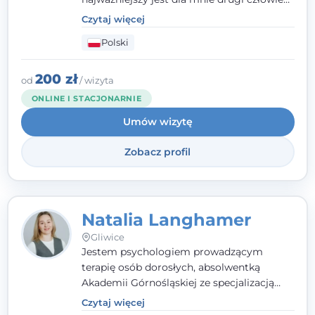
- wierzę, że empatia, autentyczność i pełne
Czytaj więcej
zaangażowanie tworzą bezpieczną
Polski
przestrzeń, będącą podstawą pracy nad
zmianą. W praktyce korzystam m.in. z
narzędzi Racjonalnej Terapii Zachowania.
200 zł
od
/ wizyta
ONLINE I STACJONARNIE
Umów wizytę
Zobacz profil
Natalia Langhamer
Gliwice
Jestem psychologiem prowadzącym
terapię osób dorosłych, absolwentką
Akademii Górnośląskiej ze specjalizacją
kliniczną. Oferuję konsultacje
Czytaj więcej
psychologiczne i pierwszą pomoc