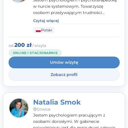
Jestem psychologiem i psychoterapeutką
w nurcie systemowym. Towarzyszę
osobom przeżywającym trudności
emocjonalne, relacyjne albo znajdującym
Czytaj więcej
się w kryzysie. Liczy się dla mnie
Polski
autentyczna, oparta na zaufaniu relacja
oraz przestrzeń, w której każdy poczuje się
wysłuchany i potraktowany z szacunkiem.
200 zł
od
/ wizyta
ONLINE I STACJONARNIE
Umów wizytę
Zobacz profil
Natalia Smok
Gliwice
Jestem psychologiem pracującym z
osobami dorosłymi. W gabinecie
najważniejszy jest dla mnie drugi człowiek