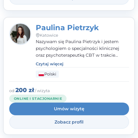
Paulina Pietrzyk
Katowice
Nazywam się Paulina Pietrzyk i jestem
psychologiem o specjalności klinicznej
oraz psychoterapeutką CBT w trakcie
szkolenia. Pracuję z dorosłymi, którzy
Czytaj więcej
szukają wsparcia w trudnych momentach -
Polski
w obliczu lęku, przewlekłego stresu,
natłoku myśli, obniżonego nastroju,
wypalenia czy kryzysu, a także po prostu
200 zł
od
/ wizyta
chcą lepiej poznać siebie.
ONLINE I STACJONARNIE
Umów wizytę
Zobacz profil