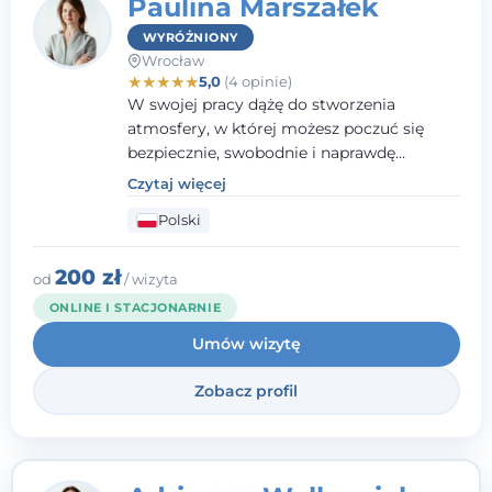
Paulina Marszałek
WYRÓŻNIONY
Wrocław
★
★
★
★
★
5,0
(4 opinie)
W swojej pracy dążę do stworzenia
atmosfery, w której możesz poczuć się
bezpiecznie, swobodnie i naprawdę
wysłuchany(-a). Zależy mi na
Czytaj więcej
towarzyszeniu Ci w drodze do większego
Polski
dobrostanu, lepszego poznania siebie oraz
budowania wartościowych i
satysfakcjonujących relacji - zarówno z
200 zł
od
/ wizyta
innymi, jak i z samym sobą. Możliwość
ONLINE I STACJONARNIE
bycia częścią tego procesu traktuję jako
Umów wizytę
duże wyróżnienie.
Zobacz profil