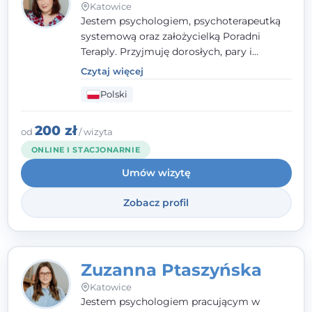
Katowice
Jestem psychologiem, psychoterapeutką
systemową oraz założycielką Poradni
Teraply. Przyjmuję dorosłych, pary i
rodziny, dobierając metody do
Czytaj więcej
indywidualnych zasobów pacjenta. Wierzę
Polski
w drzemiące w Tobie zasoby, które
pozwolą Ci wyjść z kryzysu - a jeśli jeszcze
ich nie widzisz, pomogę Ci je odsłonić.
200 zł
od
/ wizyta
ONLINE I STACJONARNIE
Umów wizytę
Zobacz profil
Zuzanna Ptaszyńska
Katowice
Jestem psychologiem pracującym w