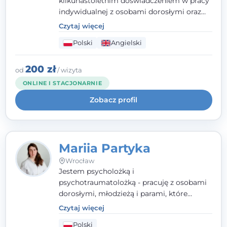
kilkunastoletnim doświadczeniem w pracy
indywidualnej z osobami dorosłymi oraz
parami. Specjalizuję się w obszarze zdrowia
Czytaj więcej
seksualnego, żałoby, kryzysów życiowych i
Polski
Angielski
wypalenia zawodowego. Pracuję w języku
polskim i angielskim, w podejściu
humanistycznym, opartym na
200 zł
od
/ wizyta
partnerstwie i podmiotowości klienta.
ONLINE I STACJONARNIE
Zobacz profil
Mariia Partyka
Wrocław
Jestem psycholożką i
psychotraumatolożką - pracuję z osobami
dorosłymi, młodzieżą i parami, które
doświadczają kryzysów psychicznych,
Czytaj więcej
traumy, stanów lękowych i trudności
Polski