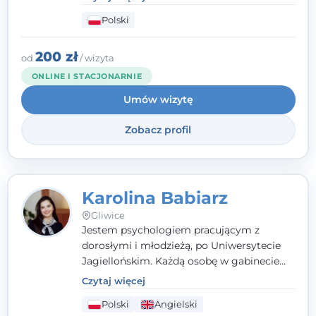
psychologiczne i pierwszą pomoc
Polski
psychologiczną w kryzysie, przewlekłym
stresie czy obniżonym nastroju. Każde
spotkanie traktuję z szacunkiem,
200 zł
od
/ wizyta
uważnością i w atmosferze zaufania.
ONLINE I STACJONARNIE
Umów wizytę
Zobacz profil
Karolina Babiarz
Gliwice
Jestem psychologiem pracującym z
dorosłymi i młodzieżą, po Uniwersytecie
Jagiellońskim. Każdą osobę w gabinecie
traktuję jak osobną historię, którą poznaję,
Czytaj więcej
budując relację opartą na zaufaniu i
Polski
Angielski
empatii. Przyjmuję w Poradni Teraply.pl w