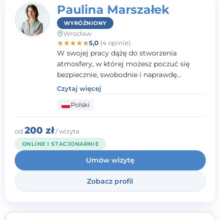
Paulina Marszałek
WYRÓŻNIONY
Wrocław
★
★
★
★
★
5,0
(4 opinie)
W swojej pracy dążę do stworzenia
atmosfery, w której możesz poczuć się
bezpiecznie, swobodnie i naprawdę
wysłuchany(-a). Zależy mi na
Czytaj więcej
towarzyszeniu Ci w drodze do większego
Polski
dobrostanu, lepszego poznania siebie oraz
budowania wartościowych i
satysfakcjonujących relacji - zarówno z
200 zł
od
/ wizyta
innymi, jak i z samym sobą. Możliwość
ONLINE I STACJONARNIE
bycia częścią tego procesu traktuję jako
Umów wizytę
duże wyróżnienie.
Zobacz profil