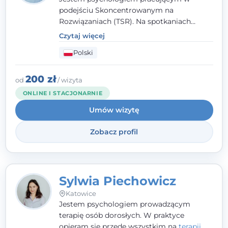
podejściu Skoncentrowanym na
Rozwiązaniach (TSR). Na spotkaniach
pracuję w sposób dopasowany do Ciebie -
Czytaj więcej
nawet jeśli na starcie nie wiesz dokładnie,
Polski
czego potrzebujesz, odkrywamy to razem,
krok po kroku. Towarzyszę dorosłym oraz
młodzieży od 13. roku życia.
200 zł
od
/ wizyta
ONLINE I STACJONARNIE
Umów wizytę
Zobacz profil
Sylwia Piechowicz
Katowice
Jestem psychologiem prowadzącym
terapię osób dorosłych. W praktyce
opieram się przede wszystkim na
terapii