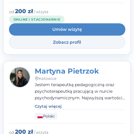
indywidualne podejście pełne empatii,
zaufania i wsparcia. Jeśli masz za sobą
200 zł
od
/ wizyta
trudny czas, jestem tutaj dla Ciebie.
ONLINE I STACJONARNIE
Umów wizytę
Zobacz profil
Martyna Pietrzok
Katowice
Jestem terapeutką pedagogiczną oraz
psychoterapeutką pracującą w nurcie
psychodynamicznym. Najwyższą wartością
jest dla mnie bliska, pełna zrozumienia i
Czytaj więcej
zaangażowania relacja z pacjentem. To
Polski
właśnie ta oparta na zaufaniu więź staje się
przestrzenią, w której można dotrzeć do
źródła trudności i spojrzeć na nie inaczej
200 zł
od
/ wizyta