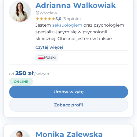
Adrianna Walkowiak
Wrocław
★
★
★
★
★
5,0
(3 opinie)
Jestem
seksuologiem
oraz psychologiem
specjalizującym się w psychologii
klinicznej. Obecnie jestem w trakcie
szkolenia na psychoterapeutę
Czytaj więcej
systemowego. Posiadam status członka
Polski
nadzwyczajnego Wielkopolskiego
Towarzystwa
Terapii Systemowej
oraz
należę do Polskiego Towarzystwa
250 zł
od
/ wizyta
Psychiatrycznego. W mojej pracy na
ONLINE
pierwszym miejscu stawiam budowanie
Umów wizytę
atmosfery bezpieczeństwa i zrozumienia w
relacjach z Klientami. Istotna dla nie jest
Zobacz profil
również koncentracja na dostępnych
zasobach.
Monika Zalewska