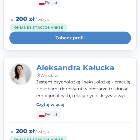
Polski
relacyjnych. W pracy kieruję się
uważnością, empatią i głębokim
szacunkiem dla indywidualnej historii
200 zł
od
/ wizyta
każdego człowieka. Jestem w trakcie
ONLINE I STACJONARNIE
czteroletniej szkoły psychoterapii
Zobacz profil
poznawczo-behawioralnej
rekomendowanej przez PTTPB.
Aleksandra Kałucka
Wrocław
Jestem psycholożką i seksuolożką - pracuję
z osobami dorosłymi w obszarze trudności
emocjonalnych, relacyjnych i kryzysowych,
w tym z osobami po doświadczeniach
Czytaj więcej
przemocy. Ukończyłam psychologię
Polski
kliniczną oraz studia podyplomowe z
interwencji kryzysowej i seksuologii
klinicznej na SWPS we Wrocławiu. W pracy
200 zł
od
/ wizyta
kieruję się empatią, etyką zawodową i
ONLINE I STACJONARNIE