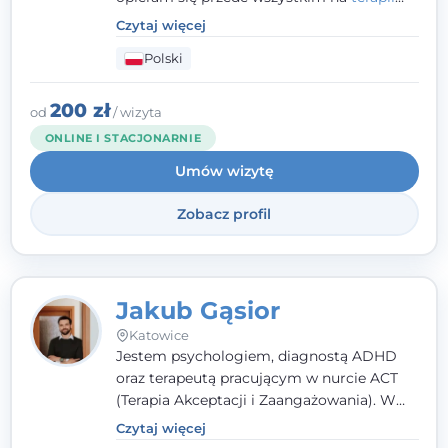
poznawczo-behawioralnej
(CBT), a także na
Czytaj więcej
podejściu skoncentrowanym na
Polski
rozwiązaniach (TSR) oraz Racjonalnej
Terapii Zachowania (RTZ). Dużą wagę
przykładam do relacji opartej na empatii,
200 zł
od
/ wizyta
poczuciu bezpieczeństwa i wzajemnym
ONLINE I STACJONARNIE
zrozumieniu.
Umów wizytę
Zobacz profil
Jakub Gąsior
Katowice
Jestem psychologiem, diagnostą ADHD
oraz terapeutą pracującym w nurcie ACT
(Terapia Akceptacji i Zaangażowania). W
kontakcie z pacjentem najważniejsze są dla
Czytaj więcej
mnie serdeczność, zrozumienie i atmosfera