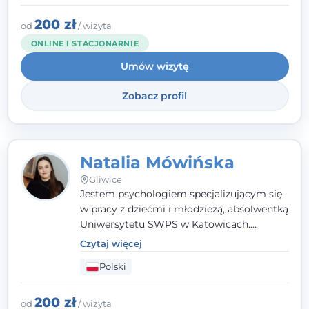
Gliwicach oraz online, po polsku i po
angielsku.
200 zł
od
/ wizyta
ONLINE I STACJONARNIE
Umów wizytę
Zobacz profil
Natalia Mówińska
Gliwice
Jestem psychologiem specjalizującym się
w pracy z dziećmi i młodzieżą, absolwentką
Uniwersytetu SWPS w Katowicach.
Prowadzę konsultacje oraz terapię
Czytaj więcej
nastawioną na potrzeby dziecka i jego
Polski
rodziny. Najważniejsze jest dla mnie
stworzenie bezpiecznego miejsca, w
którym dziecko czuje się zauważone i
200 zł
od
/ wizyta