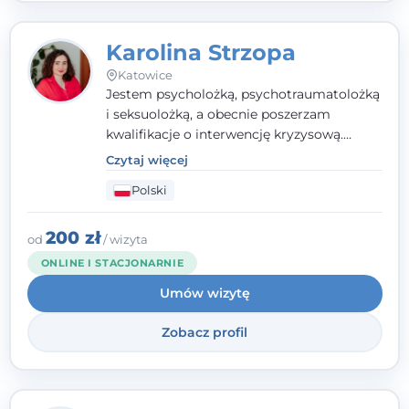
Karolina Strzopa
Katowice
Jestem psycholożką, psychotraumatolożką
i seksuolożką, a obecnie poszerzam
kwalifikacje o interwencję kryzysową.
Pracuję w nurcie terapii trzeciej fali, łącząc
Czytaj więcej
metody o potwierdzonej skuteczności.
Polski
Towarzyszę młodzieży, dorosłym i parom w
radzeniu sobie z bolesnymi
doświadczeniami tak, by mogli żyć pełniej.
200 zł
od
/ wizyta
ONLINE I STACJONARNIE
Umów wizytę
Zobacz profil