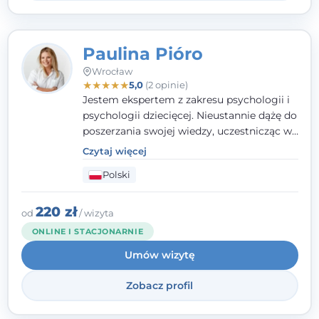
Paulina Pióro
Wrocław
★
★
★
★
★
5,0
(2 opinie)
Jestem ekspertem z zakresu psychologii i
psychologii dziecięcej. Nieustannie dążę do
poszerzania swojej wiedzy, uczestnicząc w
różnorodnych szkoleniach. Pracując z
Czytaj więcej
dziećmi, młodzieżą i młodymi dorosłymi
Polski
niezwykle ważne jest dla mnie poczucie
bezpieczeństwa, zrozumienia oraz wolności
w wyrażaniu swojego zdania. Kieruję się
220 zł
od
/ wizyta
etyką zawodową, wierząc, że każdy
ONLINE I STACJONARNIE
człowiek powinien otrzymać wsparcie i
Umów wizytę
pomoc, by poradzić sobie ze swoimi
problemami.
Zobacz profil