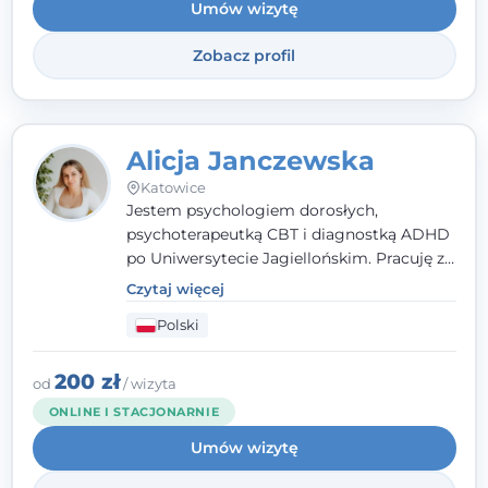
Umów wizytę
Zobacz profil
Alicja Janczewska
Katowice
Jestem psychologiem dorosłych,
psychoterapeutką CBT i diagnostką ADHD
po Uniwersytecie Jagiellońskim. Pracuję z
dorosłymi, młodzieżą i dziećmi, opierając
Czytaj więcej
pomoc na zrozumieniu indywidualnych
Polski
potrzeb i więzi zbudowanej na zaufaniu.
Terapia to dla mnie bezpieczne miejsce, w
którym poczujesz się wysłuchany i
200 zł
od
/ wizyta
zrozumiany.
ONLINE I STACJONARNIE
Umów wizytę