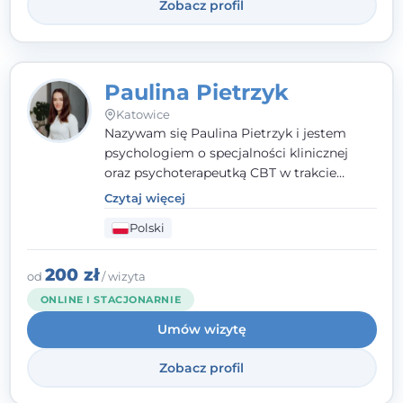
Zobacz profil
Paulina Pietrzyk
Katowice
Nazywam się Paulina Pietrzyk i jestem
psychologiem o specjalności klinicznej
oraz psychoterapeutką CBT w trakcie
szkolenia. Pracuję z dorosłymi, którzy
Czytaj więcej
szukają wsparcia w trudnych momentach -
Polski
w obliczu lęku, przewlekłego stresu,
natłoku myśli, obniżonego nastroju,
wypalenia czy kryzysu, a także po prostu
200 zł
od
/ wizyta
chcą lepiej poznać siebie.
ONLINE I STACJONARNIE
Umów wizytę
Zobacz profil