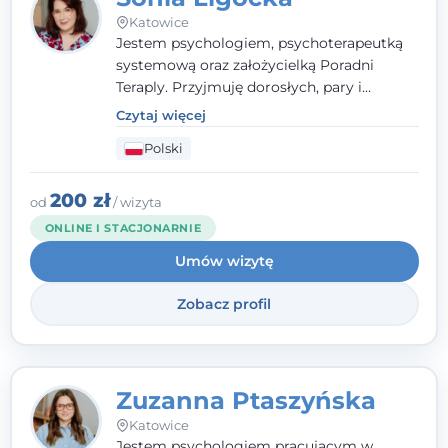
Katowice
Jestem psychologiem, psychoterapeutką
systemową oraz założycielką Poradni
Teraply. Przyjmuję dorosłych, pary i
rodziny, dobierając metody do
Czytaj więcej
indywidualnych zasobów pacjenta. Wierzę
Polski
w drzemiące w Tobie zasoby, które
pozwolą Ci wyjść z kryzysu - a jeśli jeszcze
ich nie widzisz, pomogę Ci je odsłonić.
200 zł
od
/ wizyta
ONLINE I STACJONARNIE
Umów wizytę
Zobacz profil
Zuzanna Ptaszyńska
Katowice
Jestem psychologiem pracującym w