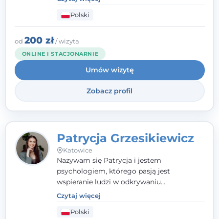
człowieka całościowo - w kontekście jego
Polski
relacji z rodziną, pracą i otoczeniem - i
opieram współpracę na Twoich mocnych
stronach.
200 zł
od
/ wizyta
ONLINE I STACJONARNIE
Umów wizytę
Zobacz profil
Patrycja Grzesikiewicz
Katowice
Nazywam się Patrycja i jestem
psychologiem, którego pasją jest
wspieranie ludzi w odkrywaniu
wewnętrznej siły i radzeniu sobie z
Czytaj więcej
codziennymi trudnościami. Pracuję w
Polski
nurcie poznawczo-behawioralnym, oferując