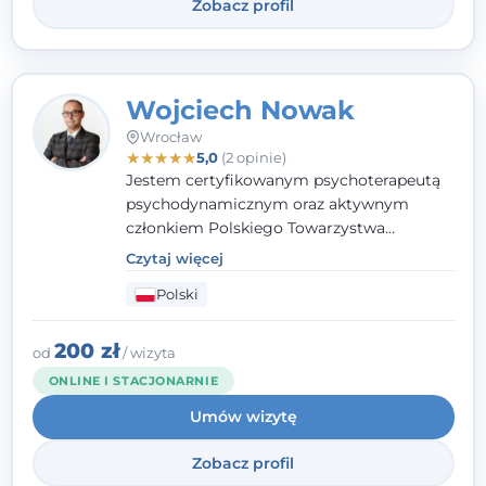
Zobacz profil
Wojciech Nowak
Wrocław
★
★
★
★
★
5,0
(2 opinie)
Jestem certyfikowanym psychoterapeutą
psychodynamicznym oraz aktywnym
członkiem Polskiego Towarzystwa
Psychoterapii Psychodynamicznej
. W
Czytaj więcej
mojej pracy zawodowej kładę duży nacisk
Polski
na uważne słuchanie Pacjenta. Interesuje
mnie szczególnie psychoterapia zaburzeń
osobowości, zaburzeń nerwicowych i
200 zł
od
/ wizyta
lękowych, a także zagadnienia związane z
ONLINE I STACJONARNIE
małżeństwem i rodziną, w tym problemy w
Umów wizytę
relacjach rodzinnych. Nie specjalizuję się w
uzależnieniach.
Zobacz profil