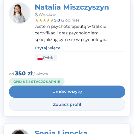
Natalia Miszczyszyn
Wrocław
★
★
★
★
★
5,0
(2 opinie)
Jestem psychoterapeutą w trakcie
certyfikacji oraz psychologiem
specjalizującym się w psychologii
klinicznej. Ukończyłam również studia
Czytaj więcej
podyplomowe z Praktycznej Diagnozy
Polski
Psychologicznej. Aktywnie uczestniczę w
działalności Polskiego Towarzystwa
Psychiatrycznego oraz Polskiego
350 zł
od
/ wizyta
Towarzystwa Psychologicznego, a także
ONLINE I STACJONARNIE
jestem członkiem nadzwyczajnym
Umów wizytę
Wielkopolskiego Towarzystwa Terapii
Systemowej.
Zobacz profil
Sonia Ligocka