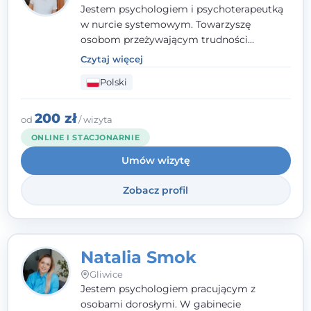
Jestem psychologiem i psychoterapeutką
w nurcie systemowym. Towarzyszę
osobom przeżywającym trudności
emocjonalne, relacyjne albo znajdującym
Czytaj więcej
się w kryzysie. Liczy się dla mnie
Polski
autentyczna, oparta na zaufaniu relacja
oraz przestrzeń, w której każdy poczuje się
wysłuchany i potraktowany z szacunkiem.
200 zł
od
/ wizyta
ONLINE I STACJONARNIE
Umów wizytę
Zobacz profil
Natalia Smok
Gliwice
Jestem psychologiem pracującym z
osobami dorosłymi. W gabinecie