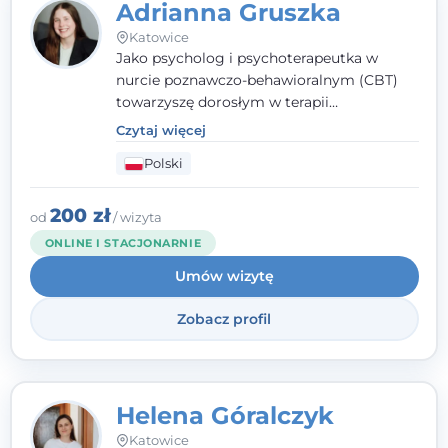
Adrianna Gruszka
Katowice
Jako psycholog i psychoterapeutka w
nurcie poznawczo-behawioralnym (CBT)
towarzyszę dorosłym w terapii
indywidualnej oraz nastolatkom od 15. roku
Czytaj więcej
życia. Zależy mi, by naprawdę usłyszeć, z
Polski
czym do mnie przychodzisz, i dobrać
sposób pracy do Ciebie - bez gotowych
schematów i bez oceniania.
200 zł
od
/ wizyta
ONLINE I STACJONARNIE
Umów wizytę
Zobacz profil
Helena Góralczyk
Katowice