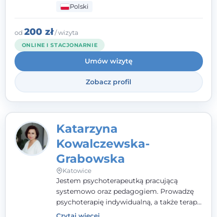
Polski
pełna ciepła. Wierzę, że skuteczna terapia
to wspólne działanie - razem tworzymy
zespół, który szuka rozwiązań.
200 zł
od
/ wizyta
ONLINE I STACJONARNIE
Umów wizytę
Zobacz profil
Katarzyna
Kowalczewska-
Grabowska
Katowice
Jestem psychoterapeutką pracującą
systemowo oraz pedagogiem. Prowadzę
psychoterapię indywidualną, a także terapię
par, małżeństw i rodzin. Patrzę na
Czytaj więcej