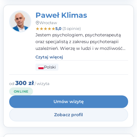
Paweł Klimas
Wrocław
★
★
★
★
★
5,0
(3 opinie)
Jestem psychologiem, psychoterapeutą
oraz specjalistą z zakresu psychoterapii
uzależnień. Wierzę w ludzi i w możliwość
wprowadzenia zmian w ich życiu. Bardzo
Czytaj więcej
często przekonuje się o tym, że każdy z nas,
Polski
w tym Ty i ja, ma wpływ na swoje
szczęście. Należy uwierzyć w siebie i działać
w obranym kierunku.
300 zł
od
/ wizyta
ONLINE
Umów wizytę
Zobacz profil