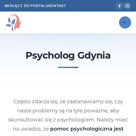
DOŁĄCZ DO PORTALU
KONTAKT
Znajdź swojego specjalistę
NOWOŚĆ
Psycholog Gdynia
Gabinety
NOWOŚĆ
Według specjalizacji
Psycholog w Twoim języku
Diagnozy psychologiczne
Często zdarza się, że zastanawiamy się, czy
Testy psychologiczne
nasze problemy są na tyle poważne, aby
skonsultować się z psychologiem. Należy mieć
Dawka wiedzy
na uwadze, że
pomoc psychologiczna jest
Dla specjalistów