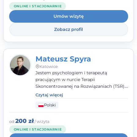
niż dotąd.
ONLINE I STACJONARNIE
Umów wizytę
Zobacz profil
Mateusz Spyra
Katowice
Jestem psychologiem i terapeutą
pracującym w nurcie Terapii
Skoncentrowanej na Rozwiązaniach (TSR).
Towarzyszę młodzieży i dorosłym z
Czytaj więcej
empatią, zrozumieniem i bez oceniania.
Polski
Daję przestrzeń do bycia sobą, bo wiem, że
w każdym człowieku jest coś wyjątkowego.
200 zł
od
/ wizyta
ONLINE I STACJONARNIE