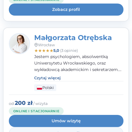
uważnością na potrzeby klienta.
Zobacz profil
Małgorzata Otrębska
Wrocław
★
★
★
★
★
5,0
(3 opinie)
Jestem psychologiem, absolwentką
Uniwersytetu Wrocławskiego, oraz
wykładowcą akademickim i sekretarzem.
Dodatkowo mam kwalifikacje mediatora,
Czytaj więcej
specjalizując się w sprawach rodzinnych,
Polski
cywilnych oraz karnych.
200 zł
od
/ wizyta
ONLINE I STACJONARNIE
Umów wizytę