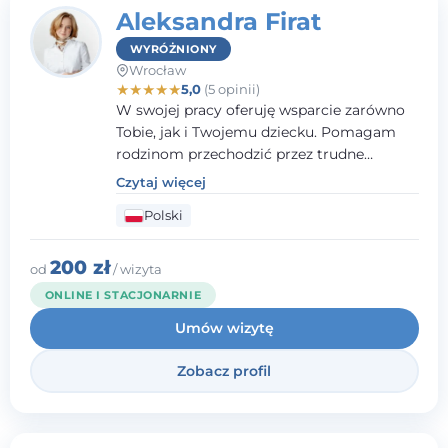
Aleksandra Firat
WYRÓŻNIONY
Wrocław
★
★
★
★
★
5,0
(5 opinii)
W swojej pracy oferuję wsparcie zarówno
Tobie, jak i Twojemu dziecku. Pomagam
rodzinom przechodzić przez trudne
momenty, opierając współpracę na
Czytaj więcej
wzajemnym zaufaniu i otwartej
Polski
komunikacji. Posiadam doświadczenie w
pracy z dziećmi i młodzieżą mierzącymi się
z różnorodnymi trudnościami
200 zł
od
/ wizyta
emocjonalnymi oraz rozwojowymi.
ONLINE I STACJONARNIE
Umów wizytę
Zobacz profil