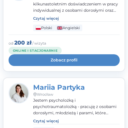
kilkunastoletnim doświadczeniem w pracy
indywidualnej z osobami dorosłymi oraz
parami. Specjalizuję się w obszarze zdrowia
Czytaj więcej
seksualnego, żałoby, kryzysów życiowych i
Polski
Angielski
wypalenia zawodowego. Pracuję w języku
polskim i angielskim, w podejściu
humanistycznym, opartym na
200 zł
od
/ wizyta
partnerstwie i podmiotowości klienta.
ONLINE I STACJONARNIE
Zobacz profil
Mariia Partyka
Wrocław
Jestem psycholożką i
psychotraumatolożką - pracuję z osobami
dorosłymi, młodzieżą i parami, które
doświadczają kryzysów psychicznych,
Czytaj więcej
traumy, stanów lękowych i trudności