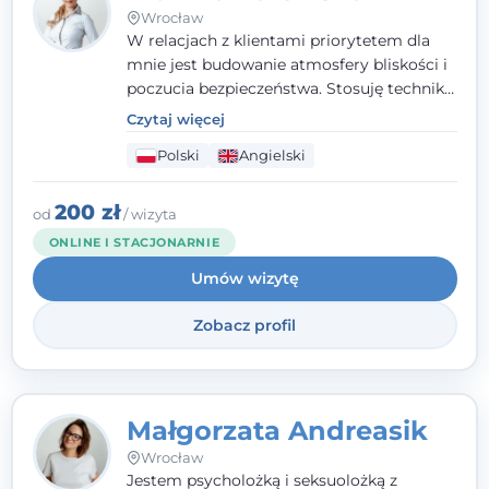
Wrocław
W relacjach z klientami priorytetem dla
mnie jest budowanie atmosfery bliskości i
poczucia bezpieczeństwa. Stosuję techniki
poznawczo-behawioralne oraz metody,
Czytaj więcej
które koncentrują się na rozwiązaniach
Polski
Angielski
(TSR). Te polegają na osiąganiu
zamierzonych celów (doprowadzeniu do
rozwiązania trudnych sytuacji) poprzez
200 zł
od
/ wizyta
identyfikowanie i wzmacnianie zasobów
ONLINE I STACJONARNIE
oraz mocnych stron klienta. W swojej
Umów wizytę
pracy korzystam także z metod dialogu
motywacyjnego i treningu uważności.
Zobacz profil
Małgorzata Andreasik
Wrocław
Jestem psycholożką i seksuolożką z