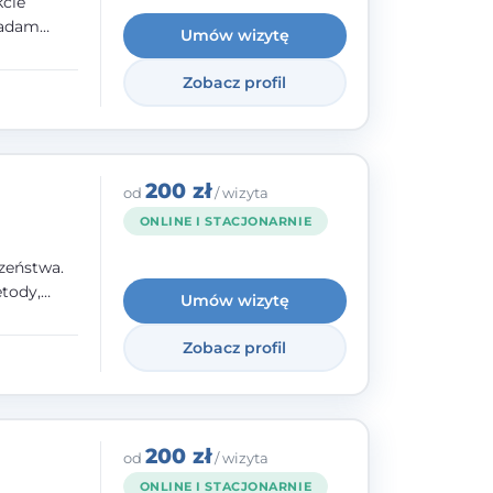
kcie
iadam
Umów wizytę
olskiego
Zobacz profil
y
ami.
ępnych
200 zł
od
/ wizyta
ONLINE I STACJONARNIE
zeństwa.
tody,
Umów wizytę
olegają na
o
Zobacz profil
wanie i
a. W
200 zł
od
/ wizyta
ONLINE I STACJONARNIE