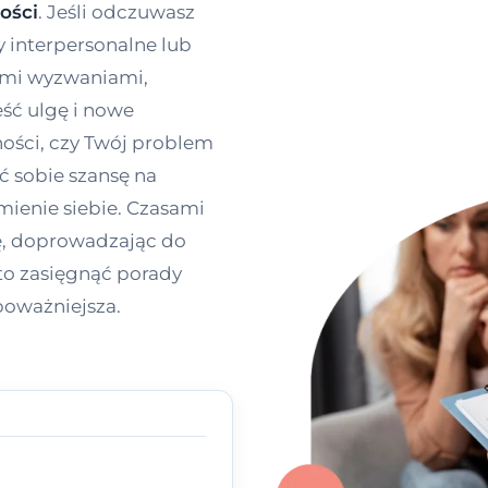
ości
. Jeśli odczuwasz
y interpersonalne lub
ymi wyzwaniami,
ść ulgę i nowe
ności, czy Twój problem
ć sobie szansę na
umienie siebie. Czasami
, doprowadzając do
to zasięgnąć porady
poważniejsza.