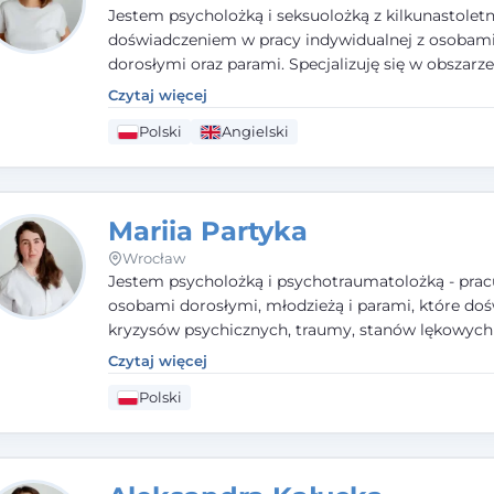
Jestem psycholożką i seksuolożką z kilkunastolet
doświadczeniem w pracy indywidualnej z osobam
dorosłymi oraz parami. Specjalizuję się w obszarz
seksualnego, żałoby, kryzysów życiowych i wypale
Czytaj więcej
zawodowego. Pracuję w języku polskim i angielsk
Polski
Angielski
podejściu humanistycznym, opartym na partnerst
podmiotowości klienta.
Mariia Partyka
Wrocław
Jestem psycholożką i psychotraumatolożką - prac
osobami dorosłymi, młodzieżą i parami, które doś
kryzysów psychicznych, traumy, stanów lękowych 
trudności relacyjnych. W pracy kieruję się uważnoś
Czytaj więcej
empatią i głębokim szacunkiem dla indywidualnej 
Polski
każdego człowieka. Jestem w trakcie czteroletniej
psychoterapii poznawczo-behawioralnej rekomen
przez PTTPB.