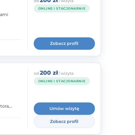
200 zł
od
/ wizyta
ONLINE I STACJONARNIE
bami
ogię
kryzysowej
Zobacz profil
 pracy
 na
200 zł
od
/ wizyta
ONLINE I STACJONARNIE
tora,
Umów wizytę
h oraz
Zobacz profil