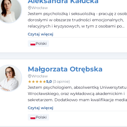
Aleksandra Kałucka
Wrocław
Jestem psycholożką i seksuolożką - pracuję z oso
dorosłymi w obszarze trudności emocjonalnych,
relacyjnych i kryzysowych, w tym z osobami po
doświadczeniach przemocy. Ukończyłam psychol
Czytaj więcej
kliniczną oraz studia podyplomowe z interwencji 
Polski
i seksuologii klinicznej na SWPS we Wrocławiu. W
kieruję się empatią, etyką zawodową i uważnością
potrzeby klienta.
Małgorzata Otrębska
Wrocław
★
★
★
★
★
5,0
(3 opinie)
Jestem psychologiem, absolwentką Uniwersytetu
Wrocławskiego, oraz wykładowcą akademickim i
sekretarzem. Dodatkowo mam kwalifikacje media
specjalizując się w sprawach rodzinnych, cywilnyc
Czytaj więcej
karnych.
Polski