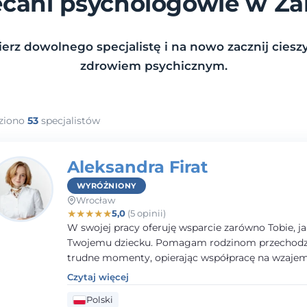
ecani psychologowie w Ża
erz dowolnego specjalistę i na nowo zacznij cieszy
zdrowiem psychicznym.
ziono
53
specjalistów
Aleksandra Firat
WYRÓŻNIONY
Wrocław
★
★
★
★
★
5,0
(5 opinii)
W swojej pracy oferuję wsparcie zarówno Tobie, ja
Twojemu dziecku. Pomagam rodzinom przechodzi
trudne momenty, opierając współpracę na wzaj
zaufaniu i otwartej komunikacji. Posiadam doświ
Czytaj więcej
pracy z dziećmi i młodzieżą mierzącymi się z róż
Polski
trudnościami emocjonalnymi oraz rozwojowymi.