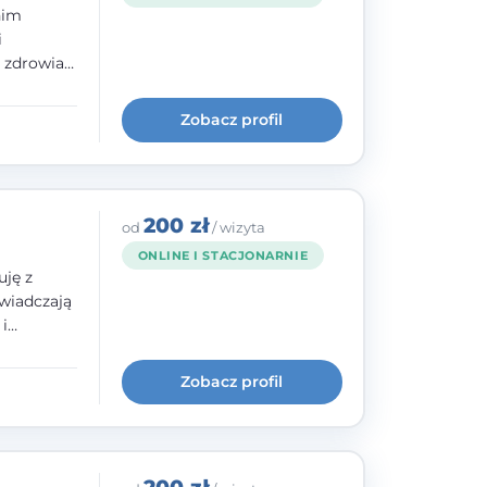
nim
i
e zdrowia
nia
im, w
Zobacz profil
wie i
200 zł
od
/ wizyta
ONLINE I STACJONARNIE
uję z
wiadczają
i
cią,
historii
Zobacz profil
 szkoły
dowanej