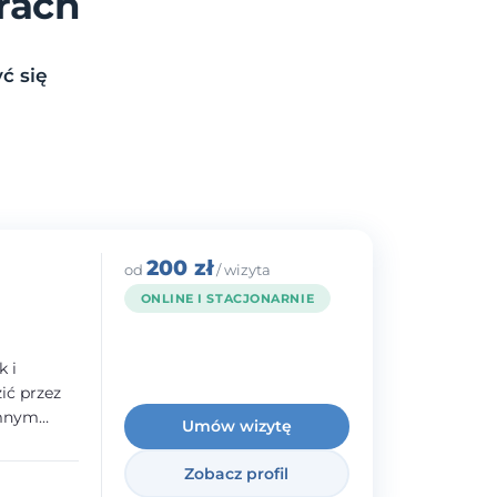
rach
ć się
200 zł
od
/ wizyta
ONLINE I STACJONARNIE
k i
ć przez
emnym
Umów wizytę
adczenie w
norodnymi
Zobacz profil