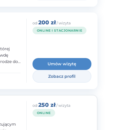
200 zł
od
/ wizyta
ONLINE I STACJONARNIE
tórej
awdę
drodze do
Umów wizytę
raz
lacji -
Zobacz profil
bycia
ie.
250 zł
od
/ wizyta
ONLINE
izującym