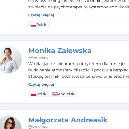
się w psychologii klinicznej. Obecnie jestem w tra
szkolenia na psychoterapeutę systemowego. Pos
status członka nadzwyczajnego Wielkopolskiego
Czytaj więcej
Towarzystwa Terapii Systemowej oraz należę do P
Polski
Towarzystwa Psychiatrycznego. W mojej pracy na
pierwszym miejscu stawiam budowanie atmosfer
bezpieczeństwa i zrozumienia w relacjach z Klient
Istotna dla nie jest również koncentracja na dost
Monika Zalewska
zasobach.
Wrocław
W relacjach z klientami priorytetem dla mnie jest
budowanie atmosfery bliskości i poczucia bezpiec
Stosuję techniki poznawczo-behawioralne oraz me
które koncentrują się na rozwiązaniach (TSR). Te p
Czytaj więcej
osiąganiu zamierzonych celów (doprowadzeniu d
Polski
Angielski
rozwiązania trudnych sytuacji) poprzez identyfiko
wzmacnianie zasobów oraz mocnych stron klient
swojej pracy korzystam także z metod dialogu
motywacyjnego i treningu uważności.
Małgorzata Andreasik
Wrocław