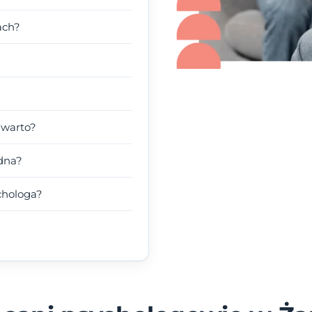
ach?
 warto?
dna?
chologa?