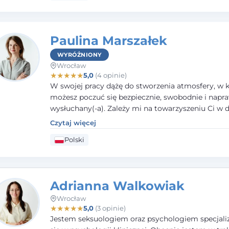
Paulina Marszałek
WYRÓŻNIONY
Wrocław
★
★
★
★
★
5,0
(4 opinie)
W swojej pracy dążę do stworzenia atmosfery, w k
możesz poczuć się bezpiecznie, swobodnie i napr
wysłuchany(-a). Zależy mi na towarzyszeniu Ci w 
większego dobrostanu, lepszego poznania siebie o
Czytaj więcej
budowania wartościowych i satysfakcjonujących re
Polski
zarówno z innymi, jak i z samym sobą. Możliwość 
częścią tego procesu traktuję jako duże wyróżnien
Adrianna Walkowiak
Wrocław
★
★
★
★
★
5,0
(3 opinie)
Jestem seksuologiem oraz psychologiem specjal