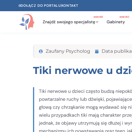
DOŁĄCZ DO PORTALU
KONTAKT
NOWOŚĆ
NOWOŚĆ
Znajdź swojego specjalistę
Gabinety
Zaufany Psycholog
Data publikac
Tiki nerwowe u dzi
Tiki nerwowe u dzieci często budzą niepokó
powtarzalne ruchy lub dźwięki, pojawiające
głową czy chrząkanie mogą wydawać się ni
wielu przypadkach tiki mają charakter prze
jednak, że objawy utrzymują się dłużej i w
mechanizmu ich powstawania oraz tego, ja