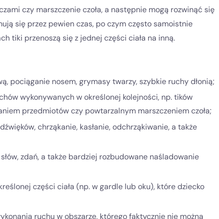
oczami czy marszczenie czoła, a następnie mogą rozwinąć się
ują się przez pewien czas, po czym często samoistnie
ch tiki przenoszą się z jednej części ciała na inną.
wą, pociąganie nosem, grymasy twarzy, szybkie ruchy dłonią;
chów wykonywanych w określonej kolejności, np. tików
kaniem przedmiotów czy powtarzalnym marszczeniem czoła;
źwięków, chrząkanie, kasłanie, odchrząkiwanie, a także
 słów, zdań, a także bardziej rozbudowane naśladowanie
eślonej części ciała (np. w gardle lub oku), które dziecko
ykonania ruchu w obszarze, którego faktycznie nie można