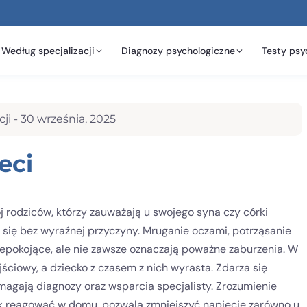
Według specjalizacji
Diagnozy psychologiczne
Testy psy
ji -
30 września, 2025
eci
j rodziców, którzy zauważają u swojego syna czy córki
 się bez wyraźnej przyczyny. Mruganie oczami, potrząsanie
epokojące, ale nie zawsze oznaczają poważne zaburzenia. W
jściowy, a dziecko z czasem z nich wyrasta. Zdarza się
ymagają diagnozy oraz wsparcia specjalisty. Zrozumienie
k reagować w domu, pozwala zmniejszyć napięcie zarówno u