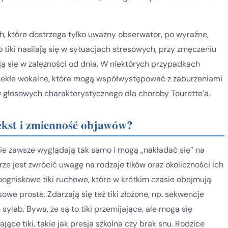
, które dostrzega tylko uważny obserwator, po wyraźne,
tiki nasilają się w sytuacjach stresowych, przy zmęczeniu
ją się w zależności od dnia. W niektórych przypadkach
ewlekłe wokalne, które mogą współwystępować z zaburzeniami
w głosowych charakterystycznego dla choroby Tourette’a.
ekst i zmienność objawów?
ie zawsze wyglądają tak samo i mogą „nakładać się” na
rze jest zwrócić uwagę na rodzaje tików oraz okoliczności ich
loogniskowe tiki ruchowe, które w krótkim czasie obejmują
osowe proste. Zdarzają się też tiki złożone, np. sekwencje
ylab. Bywa, że są to tiki przemijające, ale mogą się
ające tiki, takie jak presja szkolna czy brak snu. Rodzice