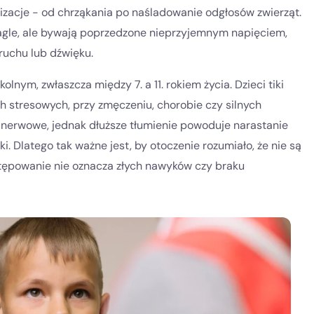
alizacje - od chrząkania po naśladowanie odgłosów zwierząt.
 nagle, ale bywają poprzedzone nieprzyjemnym napięciem,
ruchu lub dźwięku.
lnym, zwłaszcza między 7. a 11. rokiem życia. Dzieci tiki
 stresowych, przy zmęczeniu, chorobie czy silnych
 nerwowe, jednak dłuższe tłumienie powoduje narastanie
iki. Dlatego tak ważne jest, by otoczenie rozumiało, że nie są
ystępowanie nie oznacza złych nawyków czy braku