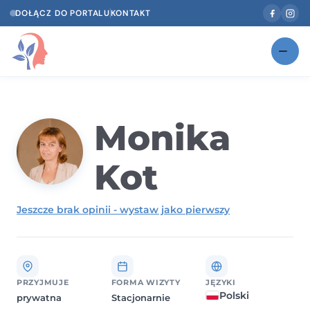
DOŁĄCZ DO PORTALU
KONTAKT
Znajdź swojego specjalistę
NOWOŚĆ
Gabinety
Monika
NOWOŚĆ
Według specjalizacji
Kot
Psycholog w Twoim języku
Jeszcze brak opinii - wystaw jako pierwszy
Diagnozy psychologiczne
Testy psychologiczne
Dawka wiedzy
PRZYJMUJE
FORMA WIZYTY
JĘZYKI
Polski
prywatna
Stacjonarnie
Dla specjalistów