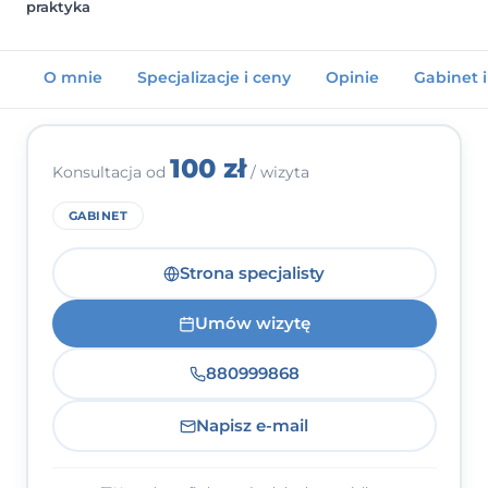
praktyka
Kontakt
O mnie
Specjalizacje i ceny
Opinie
Gabinet 
Dołącz do portalu
100 zł
Konsultacja od
/ wizyta
GABINET
Strona specjalisty
Umów wizytę
880999868
Napisz e-mail