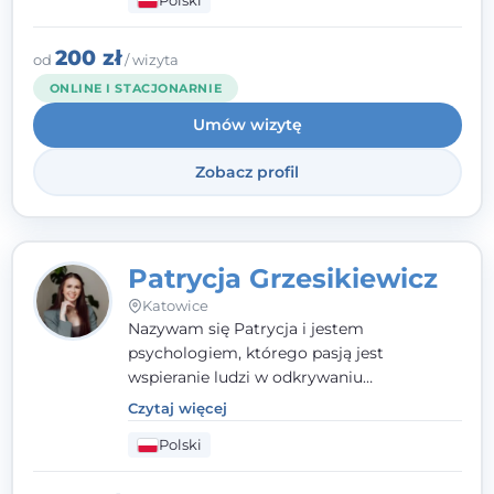
Polski
relacji z rodziną, pracą i otoczeniem - i
opieram współpracę na Twoich mocnych
stronach.
200 zł
od
/ wizyta
ONLINE I STACJONARNIE
Umów wizytę
Zobacz profil
Patrycja Grzesikiewicz
Katowice
Nazywam się Patrycja i jestem
psychologiem, którego pasją jest
wspieranie ludzi w odkrywaniu
wewnętrznej siły i radzeniu sobie z
Czytaj więcej
codziennymi trudnościami. Pracuję w
Polski
nurcie poznawczo-behawioralnym, oferując
indywidualne podejście pełne empatii,