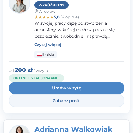
WYRÓŻNIONY
Wrocław
★
★
★
★
★
5,0
(4 opinie)
W swojej pracy dążę do stworzenia
atmosfery, w której możesz poczuć się
bezpiecznie, swobodnie i naprawdę
wysłuchany(-a). Zależy mi na
Czytaj więcej
towarzyszeniu Ci w drodze do większego
Polski
dobrostanu, lepszego poznania siebie oraz
budowania wartościowych i
satysfakcjonujących relacji - zarówno z
200 zł
od
/ wizyta
innymi, jak i z samym sobą. Możliwość
ONLINE I STACJONARNIE
bycia częścią tego procesu traktuję jako
Umów wizytę
duże wyróżnienie.
Zobacz profil
Adrianna Walkowiak