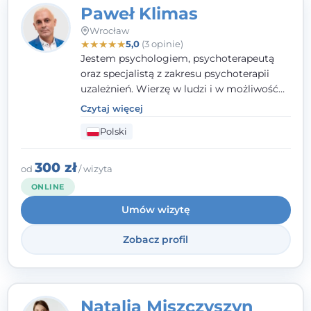
Paweł Klimas
Wrocław
★
★
★
★
★
5,0
(3 opinie)
Jestem psychologiem, psychoterapeutą
oraz specjalistą z zakresu psychoterapii
uzależnień. Wierzę w ludzi i w możliwość
wprowadzenia zmian w ich życiu. Bardzo
Czytaj więcej
często przekonuje się o tym, że każdy z nas,
Polski
w tym Ty i ja, ma wpływ na swoje
szczęście. Należy uwierzyć w siebie i działać
w obranym kierunku.
300 zł
od
/ wizyta
ONLINE
Umów wizytę
Zobacz profil
Natalia Miszczyszyn