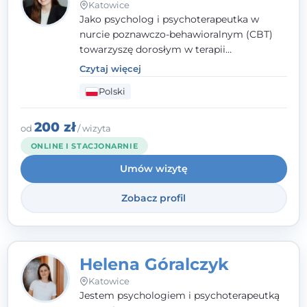
Katowice
Jako psycholog i psychoterapeutka w
nurcie poznawczo-behawioralnym (CBT)
towarzyszę dorosłym w terapii
indywidualnej oraz nastolatkom od 15. roku
Czytaj więcej
życia. Zależy mi, by naprawdę usłyszeć, z
Polski
czym do mnie przychodzisz, i dobrać
sposób pracy do Ciebie - bez gotowych
schematów i bez oceniania.
200 zł
od
/ wizyta
ONLINE I STACJONARNIE
Umów wizytę
Zobacz profil
Helena Góralczyk
Katowice
Jestem psychologiem i psychoterapeutką