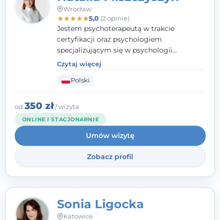
Wrocław
★
★
★
★
★
5,0
(2 opinie)
Jestem psychoterapeutą w trakcie
certyfikacji oraz psychologiem
specjalizującym się w psychologii
klinicznej. Ukończyłam również studia
Czytaj więcej
podyplomowe z Praktycznej Diagnozy
Polski
Psychologicznej. Aktywnie uczestniczę w
działalności Polskiego Towarzystwa
Psychiatrycznego oraz Polskiego
350 zł
od
/ wizyta
Towarzystwa Psychologicznego, a także
ONLINE I STACJONARNIE
jestem członkiem nadzwyczajnym
Umów wizytę
Wielkopolskiego Towarzystwa Terapii
Systemowej.
Zobacz profil
Sonia Ligocka
Katowice