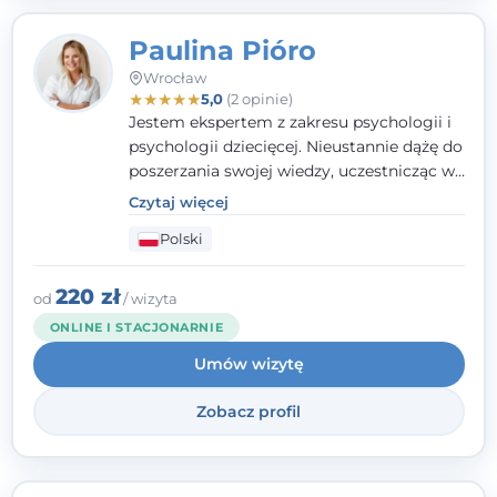
Paulina Pióro
Wrocław
★
★
★
★
★
5,0
(2 opinie)
Jestem ekspertem z zakresu psychologii i
psychologii dziecięcej. Nieustannie dążę do
poszerzania swojej wiedzy, uczestnicząc w
różnorodnych szkoleniach. Pracując z
Czytaj więcej
dziećmi, młodzieżą i młodymi dorosłymi
Polski
niezwykle ważne jest dla mnie poczucie
bezpieczeństwa, zrozumienia oraz wolności
w wyrażaniu swojego zdania. Kieruję się
220 zł
od
/ wizyta
etyką zawodową, wierząc, że każdy
ONLINE I STACJONARNIE
człowiek powinien otrzymać wsparcie i
Umów wizytę
pomoc, by poradzić sobie ze swoimi
problemami.
Zobacz profil