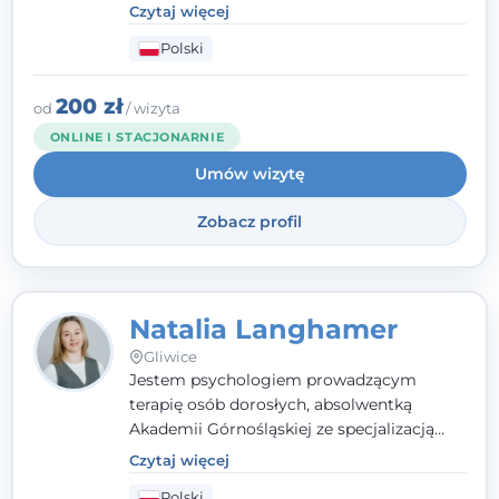
- wierzę, że empatia, autentyczność i pełne
Czytaj więcej
zaangażowanie tworzą bezpieczną
Polski
przestrzeń, będącą podstawą pracy nad
zmianą. W praktyce korzystam m.in. z
narzędzi Racjonalnej Terapii Zachowania.
200 zł
od
/ wizyta
ONLINE I STACJONARNIE
Umów wizytę
Zobacz profil
Natalia Langhamer
Gliwice
Jestem psychologiem prowadzącym
terapię osób dorosłych, absolwentką
Akademii Górnośląskiej ze specjalizacją
kliniczną. Oferuję konsultacje
Czytaj więcej
psychologiczne i pierwszą pomoc
Polski