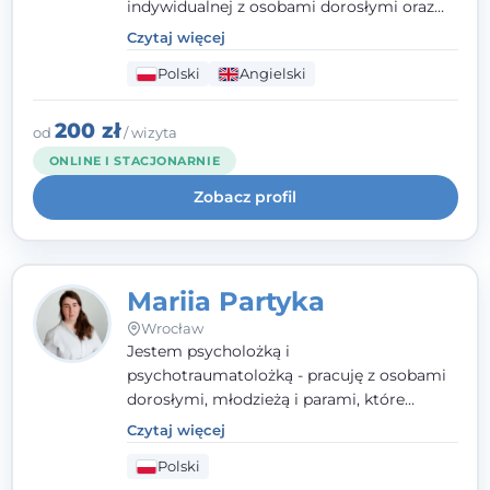
indywidualnej z osobami dorosłymi oraz
parami. Specjalizuję się w obszarze zdrowia
Czytaj więcej
seksualnego, żałoby, kryzysów życiowych i
Polski
Angielski
wypalenia zawodowego. Pracuję w języku
polskim i angielskim, w podejściu
humanistycznym, opartym na
200 zł
od
/ wizyta
partnerstwie i podmiotowości klienta.
ONLINE I STACJONARNIE
Zobacz profil
Mariia Partyka
Wrocław
Jestem psycholożką i
psychotraumatolożką - pracuję z osobami
dorosłymi, młodzieżą i parami, które
doświadczają kryzysów psychicznych,
Czytaj więcej
traumy, stanów lękowych i trudności
Polski
relacyjnych. W pracy kieruję się