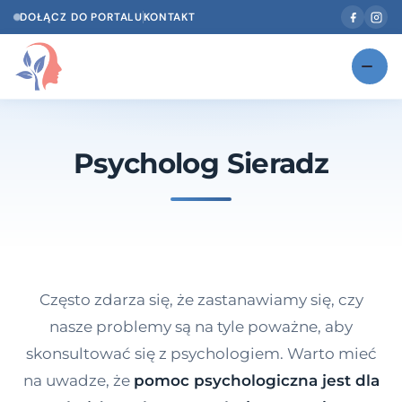
DOŁĄCZ DO PORTALU
KONTAKT
Znajdź swojego specjalistę
NOWOŚĆ
Psycholog Sieradz
Gabinety
NOWOŚĆ
Według specjalizacji
Psycholog w Twoim języku
Diagnozy psychologiczne
Często zdarza się, że zastanawiamy się, czy
Testy psychologiczne
nasze problemy są na tyle poważne, aby
skonsultować się z psychologiem. Warto mieć
Dawka wiedzy
na uwadze, że
pomoc psychologiczna jest dla
Dla specjalistów