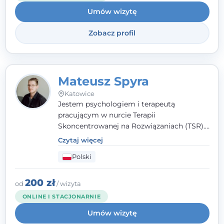
Umów wizytę
Zobacz profil
Mateusz Spyra
Katowice
Jestem psychologiem i terapeutą
pracującym w nurcie Terapii
Skoncentrowanej na Rozwiązaniach (TSR).
Towarzyszę młodzieży i dorosłym z
Czytaj więcej
empatią, zrozumieniem i bez oceniania.
Polski
Daję przestrzeń do bycia sobą, bo wiem, że
w każdym człowieku jest coś wyjątkowego.
200 zł
od
/ wizyta
ONLINE I STACJONARNIE
Umów wizytę