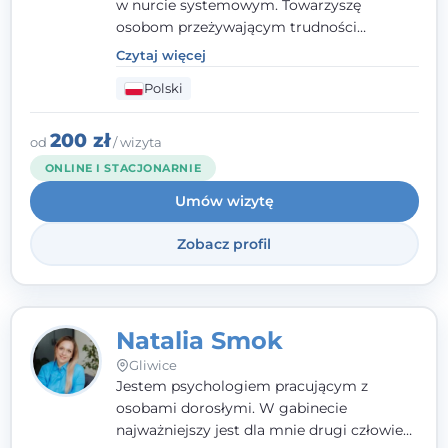
w nurcie systemowym. Towarzyszę
osobom przeżywającym trudności
emocjonalne, relacyjne albo znajdującym
Czytaj więcej
się w kryzysie. Liczy się dla mnie
Polski
autentyczna, oparta na zaufaniu relacja
oraz przestrzeń, w której każdy poczuje się
wysłuchany i potraktowany z szacunkiem.
200 zł
od
/ wizyta
ONLINE I STACJONARNIE
Umów wizytę
Zobacz profil
Natalia Smok
Gliwice
Jestem psychologiem pracującym z
osobami dorosłymi. W gabinecie
najważniejszy jest dla mnie drugi człowiek