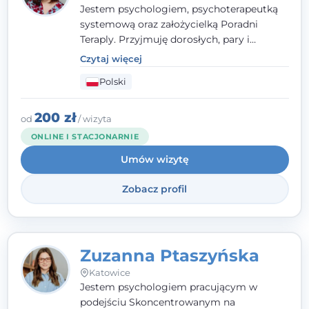
Jestem psychologiem, psychoterapeutką
systemową oraz założycielką Poradni
Teraply. Przyjmuję dorosłych, pary i
rodziny, dobierając metody do
Czytaj więcej
indywidualnych zasobów pacjenta. Wierzę
Polski
w drzemiące w Tobie zasoby, które
pozwolą Ci wyjść z kryzysu - a jeśli jeszcze
ich nie widzisz, pomogę Ci je odsłonić.
200 zł
od
/ wizyta
ONLINE I STACJONARNIE
Umów wizytę
Zobacz profil
Zuzanna Ptaszyńska
Katowice
Jestem psychologiem pracującym w
podejściu Skoncentrowanym na