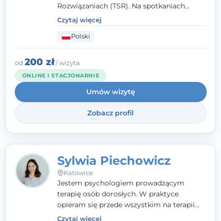
Rozwiązaniach (TSR). Na spotkaniach
pracuję w sposób dopasowany do Ciebie -
Czytaj więcej
nawet jeśli na starcie nie wiesz dokładnie,
Polski
czego potrzebujesz, odkrywamy to razem,
krok po kroku. Towarzyszę dorosłym oraz
młodzieży od 13. roku życia.
200 zł
od
/ wizyta
ONLINE I STACJONARNIE
Umów wizytę
Zobacz profil
Sylwia Piechowicz
Katowice
Jestem psychologiem prowadzącym
terapię osób dorosłych. W praktyce
opieram się przede wszystkim na terapii
poznawczo-behawioralnej (CBT), a także na
Czytaj więcej