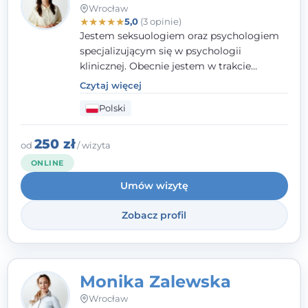
Wrocław
★
★
★
★
★
5,0
(3 opinie)
Jestem seksuologiem oraz psychologiem
specjalizującym się w psychologii
klinicznej. Obecnie jestem w trakcie
szkolenia na psychoterapeutę
Czytaj więcej
systemowego. Posiadam status członka
Polski
nadzwyczajnego Wielkopolskiego
Towarzystwa Terapii Systemowej oraz
należę do Polskiego Towarzystwa
250 zł
od
/ wizyta
Psychiatrycznego. W mojej pracy na
ONLINE
pierwszym miejscu stawiam budowanie
Umów wizytę
atmosfery bezpieczeństwa i zrozumienia w
relacjach z Klientami. Istotna dla nie jest
Zobacz profil
również koncentracja na dostępnych
zasobach.
Monika Zalewska
Wrocław