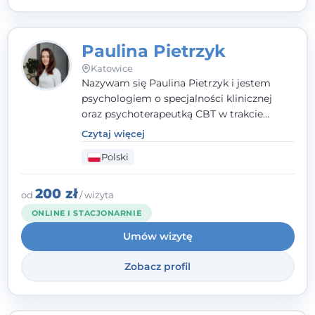
Paulina Pietrzyk
Katowice
Nazywam się Paulina Pietrzyk i jestem
psychologiem o specjalności klinicznej
oraz psychoterapeutką CBT w trakcie
szkolenia. Pracuję z dorosłymi, którzy
Czytaj więcej
szukają wsparcia w trudnych momentach -
Polski
w obliczu lęku, przewlekłego stresu,
natłoku myśli, obniżonego nastroju,
wypalenia czy kryzysu, a także po prostu
200 zł
od
/ wizyta
chcą lepiej poznać siebie.
ONLINE I STACJONARNIE
Umów wizytę
Zobacz profil