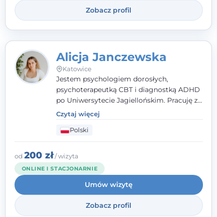
Zobacz profil
Alicja Janczewska
Katowice
Jestem psychologiem dorosłych,
psychoterapeutką CBT i diagnostką ADHD
po Uniwersytecie Jagiellońskim. Pracuję z
dorosłymi, młodzieżą i dziećmi, opierając
Czytaj więcej
pomoc na zrozumieniu indywidualnych
Polski
potrzeb i więzi zbudowanej na zaufaniu.
Terapia to dla mnie bezpieczne miejsce, w
którym poczujesz się wysłuchany i
200 zł
od
/ wizyta
zrozumiany.
ONLINE I STACJONARNIE
Umów wizytę
Zobacz profil