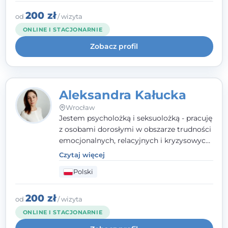
uważnością, empatią i głębokim
szacunkiem dla indywidualnej historii
200 zł
od
/ wizyta
każdego człowieka. Jestem w trakcie
ONLINE I STACJONARNIE
czteroletniej szkoły psychoterapii
Zobacz profil
poznawczo-behawioralnej
rekomendowanej przez PTTPB.
Aleksandra Kałucka
Wrocław
Jestem psycholożką i seksuolożką - pracuję
z osobami dorosłymi w obszarze trudności
emocjonalnych, relacyjnych i kryzysowych,
w tym z osobami po doświadczeniach
Czytaj więcej
przemocy. Ukończyłam psychologię
Polski
kliniczną oraz studia podyplomowe z
interwencji kryzysowej i seksuologii
klinicznej na SWPS we Wrocławiu. W pracy
200 zł
od
/ wizyta
kieruję się empatią, etyką zawodową i
ONLINE I STACJONARNIE
uważnością na potrzeby klienta.