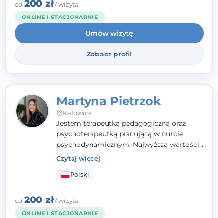
zaufania i wsparcia. Jeśli masz za sobą
200 zł
od
/ wizyta
trudny czas, jestem tutaj dla Ciebie.
ONLINE I STACJONARNIE
Umów wizytę
Zobacz profil
Martyna Pietrzok
Katowice
Jestem terapeutką pedagogiczną oraz
psychoterapeutką pracującą w nurcie
psychodynamicznym. Najwyższą wartością
jest dla mnie bliska, pełna zrozumienia i
Czytaj więcej
zaangażowania relacja z pacjentem. To
Polski
właśnie ta oparta na zaufaniu więź staje się
przestrzenią, w której można dotrzeć do
źródła trudności i spojrzeć na nie inaczej
200 zł
od
/ wizyta
niż dotąd.
ONLINE I STACJONARNIE