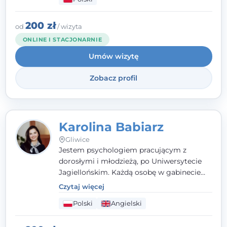
psychologiczną w kryzysie, przewlekłym
stresie czy obniżonym nastroju. Każde
spotkanie traktuję z szacunkiem,
200 zł
od
/ wizyta
uważnością i w atmosferze zaufania.
ONLINE I STACJONARNIE
Umów wizytę
Zobacz profil
Karolina Babiarz
Gliwice
Jestem psychologiem pracującym z
dorosłymi i młodzieżą, po Uniwersytecie
Jagiellońskim. Każdą osobę w gabinecie
traktuję jak osobną historię, którą poznaję,
Czytaj więcej
budując relację opartą na zaufaniu i
Polski
Angielski
empatii. Przyjmuję w Poradni Teraply.pl w
Gliwicach oraz online, po polsku i po