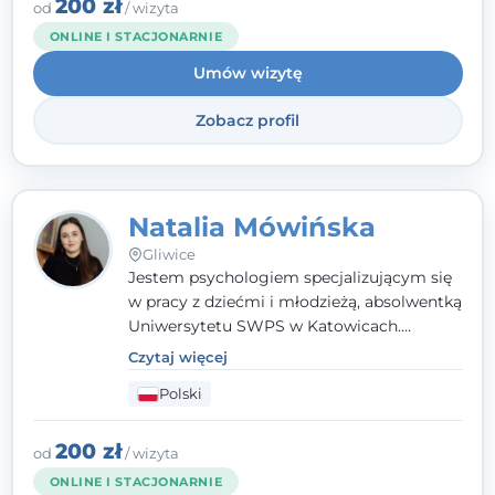
angielsku.
200 zł
od
/ wizyta
ONLINE I STACJONARNIE
Umów wizytę
Zobacz profil
Natalia Mówińska
Gliwice
Jestem psychologiem specjalizującym się
w pracy z dziećmi i młodzieżą, absolwentką
Uniwersytetu SWPS w Katowicach.
Prowadzę konsultacje oraz terapię
Czytaj więcej
nastawioną na potrzeby dziecka i jego
Polski
rodziny. Najważniejsze jest dla mnie
stworzenie bezpiecznego miejsca, w
którym dziecko czuje się zauważone i
200 zł
od
/ wizyta
zrozumiane.
ONLINE I STACJONARNIE