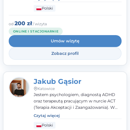
podejściu skoncentrowanym na
Polski
rozwiązaniach (TSR) oraz Racjonalnej
Terapii Zachowania (RTZ). Dużą wagę
przykładam do relacji opartej na empatii,
200 zł
od
/ wizyta
poczuciu bezpieczeństwa i wzajemnym
ONLINE I STACJONARNIE
zrozumieniu.
Umów wizytę
Zobacz profil
Jakub Gąsior
Katowice
Jestem psychologiem, diagnostą ADHD
oraz terapeutą pracującym w nurcie ACT
(Terapia Akceptacji i Zaangażowania). W
kontakcie z pacjentem najważniejsze są dla
Czytaj więcej
mnie serdeczność, zrozumienie i atmosfera
Polski
pełna ciepła. Wierzę, że skuteczna terapia