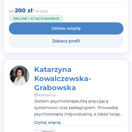
to wspólne działanie - razem tworzymy
zespół, który szuka rozwiązań.
200 zł
od
/ wizyta
ONLINE I STACJONARNIE
Umów wizytę
Zobacz profil
Katarzyna
Kowalczewska-
Grabowska
Katowice
Jestem psychoterapeutką pracującą
systemowo oraz pedagogiem. Prowadzę
psychoterapię indywidualną, a także terapię
par, małżeństw i rodzin. Patrzę na
Czytaj więcej
człowieka całościowo - w kontekście jego