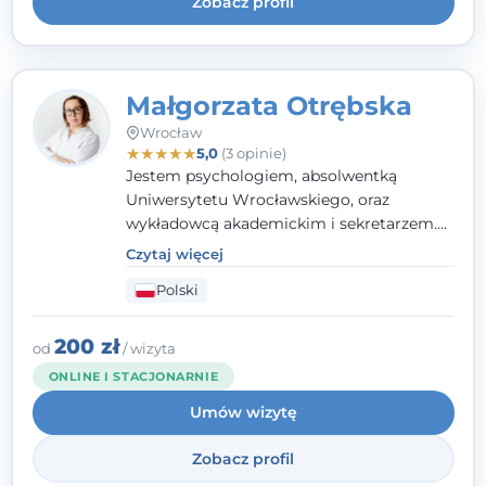
Zobacz profil
Małgorzata Otrębska
Wrocław
★
★
★
★
★
5,0
(3 opinie)
Jestem psychologiem, absolwentką
Uniwersytetu Wrocławskiego, oraz
wykładowcą akademickim i sekretarzem.
Dodatkowo mam kwalifikacje mediatora,
Czytaj więcej
specjalizując się w sprawach rodzinnych,
Polski
cywilnych oraz karnych.
200 zł
od
/ wizyta
ONLINE I STACJONARNIE
Umów wizytę
Zobacz profil