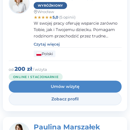
WYRÓŻNIONY
Wrocław
★
★
★
★
★
5,0
(5 opinii)
W swojej pracy oferuję wsparcie zarówno
Tobie, jak i Twojemu dziecku. Pomagam
rodzinom przechodzić przez trudne
momenty, opierając współpracę na
Czytaj więcej
wzajemnym zaufaniu i otwartej
Polski
komunikacji. Posiadam doświadczenie w
pracy z dziećmi i młodzieżą mierzącymi się
z różnorodnymi trudnościami
200 zł
od
/ wizyta
emocjonalnymi oraz rozwojowymi.
ONLINE I STACJONARNIE
Umów wizytę
Zobacz profil
Paulina Marszałek