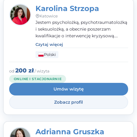
Karolina Strzopa
Katowice
Jestem psycholożką, psychotraumatolożką
i seksuolożką, a obecnie poszerzam
kwalifikacje o interwencję kryzysową.
Pracuję w nurcie terapii trzeciej fali, łącząc
Czytaj więcej
metody o potwierdzonej skuteczności.
Polski
Towarzyszę młodzieży, dorosłym i parom w
radzeniu sobie z bolesnymi
doświadczeniami tak, by mogli żyć pełniej.
200 zł
od
/ wizyta
ONLINE I STACJONARNIE
Umów wizytę
Zobacz profil
Adrianna Gruszka