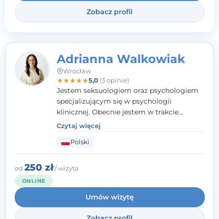
Zobacz profil
Adrianna Walkowiak
Wrocław
★
★
★
★
★
5,0
(3 opinie)
Jestem seksuologiem oraz psychologiem
specjalizującym się w psychologii
klinicznej. Obecnie jestem w trakcie
szkolenia na psychoterapeutę
Czytaj więcej
systemowego. Posiadam status członka
Polski
nadzwyczajnego Wielkopolskiego
Towarzystwa Terapii Systemowej oraz
należę do Polskiego Towarzystwa
250 zł
od
/ wizyta
Psychiatrycznego. W mojej pracy na
ONLINE
pierwszym miejscu stawiam budowanie
Umów wizytę
atmosfery bezpieczeństwa i zrozumienia w
relacjach z Klientami. Istotna dla nie jest
Zobacz profil