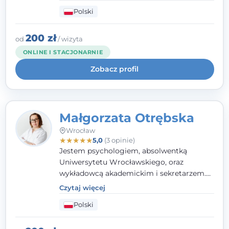
przemocy. Ukończyłam psychologię
Polski
kliniczną oraz studia podyplomowe z
interwencji kryzysowej i seksuologii
klinicznej na SWPS we Wrocławiu. W pracy
200 zł
od
/ wizyta
kieruję się empatią, etyką zawodową i
ONLINE I STACJONARNIE
uważnością na potrzeby klienta.
Zobacz profil
Małgorzata Otrębska
Wrocław
★
★
★
★
★
5,0
(3 opinie)
Jestem psychologiem, absolwentką
Uniwersytetu Wrocławskiego, oraz
wykładowcą akademickim i sekretarzem.
Dodatkowo mam kwalifikacje mediatora,
Czytaj więcej
specjalizując się w sprawach rodzinnych,
Polski
cywilnych oraz karnych.