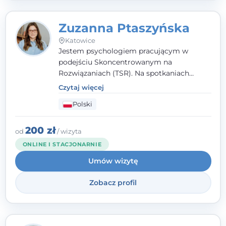
Zuzanna Ptaszyńska
Katowice
Jestem psychologiem pracującym w
podejściu Skoncentrowanym na
Rozwiązaniach (TSR). Na spotkaniach
pracuję w sposób dopasowany do Ciebie -
Czytaj więcej
nawet jeśli na starcie nie wiesz dokładnie,
Polski
czego potrzebujesz, odkrywamy to razem,
krok po kroku. Towarzyszę dorosłym oraz
młodzieży od 13. roku życia.
200 zł
od
/ wizyta
ONLINE I STACJONARNIE
Umów wizytę
Zobacz profil