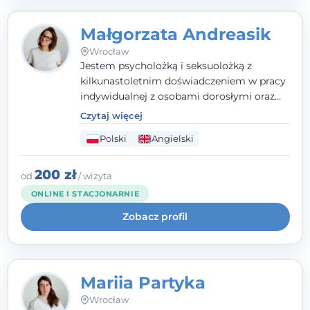
Małgorzata Andreasik
Wrocław
Jestem psycholożką i seksuolożką z
kilkunastoletnim doświadczeniem w pracy
indywidualnej z osobami dorosłymi oraz
parami. Specjalizuję się w obszarze zdrowia
Czytaj więcej
seksualnego, żałoby, kryzysów życiowych i
Polski
Angielski
wypalenia zawodowego. Pracuję w języku
polskim i angielskim, w podejściu
humanistycznym, opartym na
200 zł
od
/ wizyta
partnerstwie i podmiotowości klienta.
ONLINE I STACJONARNIE
Zobacz profil
Mariia Partyka
Wrocław