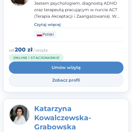
Jestem psychologiem, diagnostą ADHD
oraz terapeutą pracującym w nurcie ACT
(Terapia Akceptacji i Zaangażowania). W
kontakcie z pacjentem najważniejsze są dla
Czytaj więcej
mnie serdeczność, zrozumienie i atmosfera
Polski
pełna ciepła. Wierzę, że skuteczna terapia
to wspólne działanie - razem tworzymy
zespół, który szuka rozwiązań.
200 zł
od
/ wizyta
ONLINE I STACJONARNIE
Umów wizytę
Zobacz profil
Katarzyna
Kowalczewska-
Grabowska