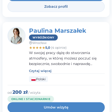
Zobacz profil
Paulina Marszałek
WYRÓŻNIONY
Wrocław
★
★
★
★
★
5,0
(4 opinie)
W swojej pracy dążę do stworzenia
atmosfery, w której możesz poczuć się
bezpiecznie, swobodnie i naprawdę
wysłuchany(-a). Zależy mi na
Czytaj więcej
towarzyszeniu Ci w drodze do większego
Polski
dobrostanu, lepszego poznania siebie oraz
budowania wartościowych i
satysfakcjonujących relacji - zarówno z
200 zł
od
/ wizyta
innymi, jak i z samym sobą. Możliwość
ONLINE I STACJONARNIE
bycia częścią tego procesu traktuję jako
Umów wizytę
duże wyróżnienie.