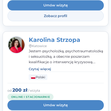
Umów wizytę
Zobacz profil
Karolina Strzopa
Katowice
Jestem psycholożką, psychotraumatolożką
i seksuolożką, a obecnie poszerzam
kwalifikacje o interwencję kryzysową.
Pracuję w nurcie terapii trzeciej fali, łącząc
Czytaj więcej
metody o potwierdzonej skuteczności.
Polski
Towarzyszę młodzieży, dorosłym i parom w
radzeniu sobie z bolesnymi
doświadczeniami tak, by mogli żyć pełniej.
200 zł
od
/ wizyta
ONLINE I STACJONARNIE
Umów wizytę