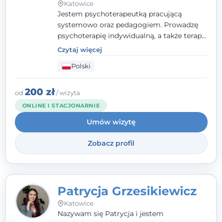
Katowice
Jestem psychoterapeutką pracującą
systemowo oraz pedagogiem. Prowadzę
psychoterapię indywidualną, a także terapię
par, małżeństw i rodzin. Patrzę na
Czytaj więcej
człowieka całościowo - w kontekście jego
Polski
relacji z rodziną, pracą i otoczeniem - i
opieram współpracę na Twoich mocnych
stronach.
200 zł
od
/ wizyta
ONLINE I STACJONARNIE
Umów wizytę
Zobacz profil
Patrycja Grzesikiewicz
Katowice
Nazywam się Patrycja i jestem