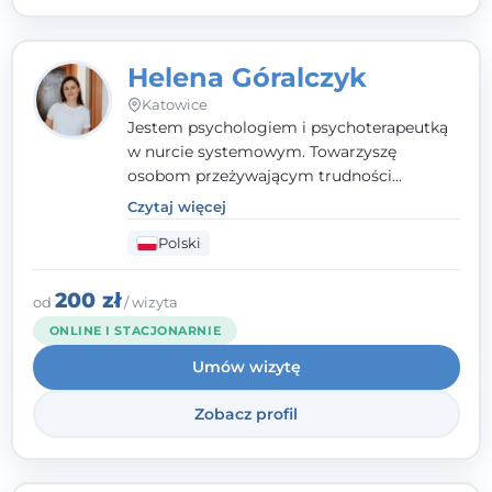
Helena Góralczyk
Katowice
Jestem psychologiem i psychoterapeutką
w nurcie systemowym. Towarzyszę
osobom przeżywającym trudności
emocjonalne, relacyjne albo znajdującym
Czytaj więcej
się w kryzysie. Liczy się dla mnie
Polski
autentyczna, oparta na zaufaniu relacja
oraz przestrzeń, w której każdy poczuje się
wysłuchany i potraktowany z szacunkiem.
200 zł
od
/ wizyta
ONLINE I STACJONARNIE
Umów wizytę
Zobacz profil