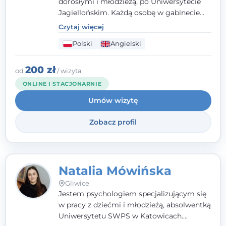
dorosłymi i młodzieżą, po Uniwersytecie
Jagiellońskim. Każdą osobę w gabinecie
traktuję jak osobną historię, którą poznaję,
Czytaj więcej
budując relację opartą na zaufaniu i
Polski
Angielski
empatii. Przyjmuję w Poradni Teraply.pl w
Gliwicach oraz online, po polsku i po
angielsku.
200 zł
od
/ wizyta
ONLINE I STACJONARNIE
Umów wizytę
Zobacz profil
Natalia Mówińska
Gliwice
Jestem psychologiem specjalizującym się
w pracy z dziećmi i młodzieżą, absolwentką
Uniwersytetu SWPS w Katowicach.