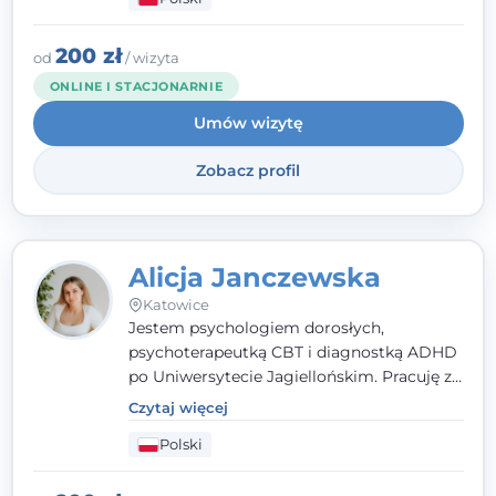
Daję przestrzeń do bycia sobą, bo wiem, że
w każdym człowieku jest coś wyjątkowego.
200 zł
od
/ wizyta
ONLINE I STACJONARNIE
Umów wizytę
Zobacz profil
Alicja Janczewska
Katowice
Jestem psychologiem dorosłych,
psychoterapeutką CBT i diagnostką ADHD
po Uniwersytecie Jagiellońskim. Pracuję z
dorosłymi, młodzieżą i dziećmi, opierając
Czytaj więcej
pomoc na zrozumieniu indywidualnych
Polski
potrzeb i więzi zbudowanej na zaufaniu.
Terapia to dla mnie bezpieczne miejsce, w