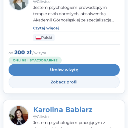
Gliwice
Jestem psychologiem prowadzącym
terapię osób dorosłych, absolwentką
Akademii Górnośląskiej ze specjalizacją
kliniczną. Oferuję konsultacje
Czytaj więcej
psychologiczne i pierwszą pomoc
Polski
psychologiczną w kryzysie, przewlekłym
stresie czy obniżonym nastroju. Każde
spotkanie traktuję z szacunkiem,
200 zł
od
/ wizyta
uważnością i w atmosferze zaufania.
ONLINE I STACJONARNIE
Umów wizytę
Zobacz profil
Karolina Babiarz
Gliwice
Jestem psychologiem pracującym z