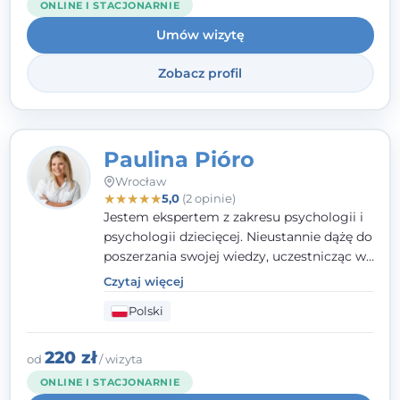
ONLINE I STACJONARNIE
małżeństwem i rodziną, w tym problemy w
Umów wizytę
relacjach rodzinnych. Nie specjalizuję się w
uzależnieniach.
Zobacz profil
Paulina Pióro
Wrocław
★
★
★
★
★
5,0
(2 opinie)
Jestem ekspertem z zakresu psychologii i
psychologii dziecięcej. Nieustannie dążę do
poszerzania swojej wiedzy, uczestnicząc w
różnorodnych szkoleniach. Pracując z
Czytaj więcej
dziećmi, młodzieżą i młodymi dorosłymi
Polski
niezwykle ważne jest dla mnie poczucie
bezpieczeństwa, zrozumienia oraz wolności
w wyrażaniu swojego zdania. Kieruję się
220 zł
od
/ wizyta
etyką zawodową, wierząc, że każdy
ONLINE I STACJONARNIE
człowiek powinien otrzymać wsparcie i