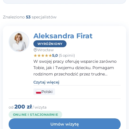
Znaleziono
53
specjalistów
Aleksandra Firat
WYRÓŻNIONY
Wrocław
★
★
★
★
★
5,0
(5 opinii)
W swojej pracy oferuję wsparcie zarówno
Tobie, jak i Twojemu dziecku. Pomagam
rodzinom przechodzić przez trudne
momenty, opierając współpracę na
Czytaj więcej
wzajemnym zaufaniu i otwartej
Polski
komunikacji. Posiadam doświadczenie w
pracy z dziećmi i młodzieżą mierzącymi się
z różnorodnymi trudnościami
200 zł
od
/ wizyta
emocjonalnymi oraz rozwojowymi.
ONLINE I STACJONARNIE
Umów wizytę