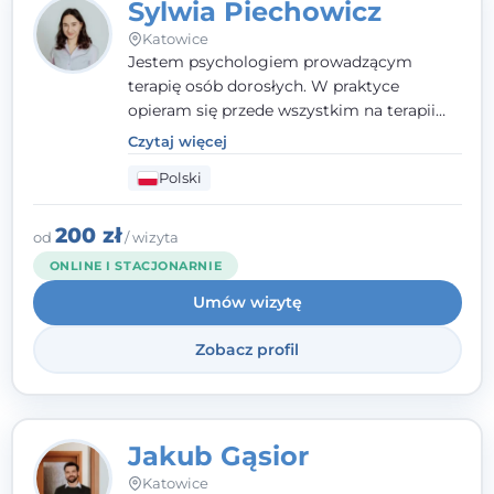
Sylwia Piechowicz
Katowice
Jestem psychologiem prowadzącym
terapię osób dorosłych. W praktyce
opieram się przede wszystkim na terapii
poznawczo-behawioralnej (CBT), a także na
Czytaj więcej
podejściu skoncentrowanym na
Polski
rozwiązaniach (TSR) oraz Racjonalnej
Terapii Zachowania (RTZ). Dużą wagę
przykładam do relacji opartej na empatii,
200 zł
od
/ wizyta
poczuciu bezpieczeństwa i wzajemnym
ONLINE I STACJONARNIE
zrozumieniu.
Umów wizytę
Zobacz profil
Jakub Gąsior
Katowice