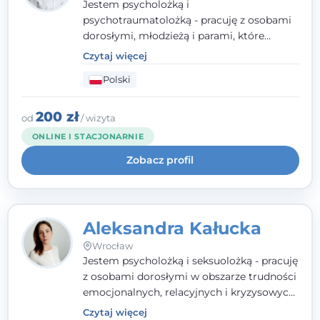
Jestem psycholożką i
psychotraumatolożką - pracuję z osobami
dorosłymi, młodzieżą i parami, które
doświadczają kryzysów psychicznych,
Czytaj więcej
traumy, stanów lękowych i trudności
Polski
relacyjnych. W pracy kieruję się
uważnością, empatią i głębokim
szacunkiem dla indywidualnej historii
200 zł
od
/ wizyta
każdego człowieka. Jestem w trakcie
ONLINE I STACJONARNIE
czteroletniej szkoły psychoterapii
Zobacz profil
poznawczo-behawioralnej
rekomendowanej przez PTTPB.
Aleksandra Kałucka
Wrocław
Jestem psycholożką i seksuolożką - pracuję
z osobami dorosłymi w obszarze trudności
emocjonalnych, relacyjnych i kryzysowych,
w tym z osobami po doświadczeniach
Czytaj więcej