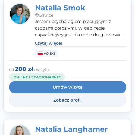
Natalia Smok
Gliwice
Jestem psychologiem pracującym z
osobami dorosłymi. W gabinecie
najważniejszy jest dla mnie drugi człowiek
- wierzę, że empatia, autentyczność i pełne
Czytaj więcej
zaangażowanie tworzą bezpieczną
Polski
przestrzeń, będącą podstawą pracy nad
zmianą. W praktyce korzystam m.in. z
narzędzi Racjonalnej Terapii Zachowania.
200 zł
od
/ wizyta
ONLINE I STACJONARNIE
Umów wizytę
Zobacz profil
Natalia Langhamer