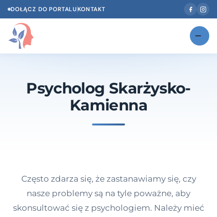
DOŁĄCZ DO PORTALU
KONTAKT
Znajdź swojego specjalistę
NOWOŚĆ
Psycholog Skarżysko-
Gabinety
NOWOŚĆ
Kamienna
Według specjalizacji
Psycholog w Twoim języku
Diagnozy psychologiczne
Testy psychologiczne
Często zdarza się, że zastanawiamy się, czy
Dawka wiedzy
nasze problemy są na tyle poważne, aby
skonsultować się z psychologiem. Należy mieć
Dla specjalistów