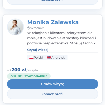
również koncentracja na dostępnych
zasobach.
Monika Zalewska
Wrocław
W relacjach z klientami priorytetem dla
mnie jest budowanie atmosfery bliskości i
poczucia bezpieczeństwa. Stosuję techniki
poznawczo-behawioralne oraz metody,
Czytaj więcej
które koncentrują się na rozwiązaniach
Polski
Angielski
(TSR). Te polegają na osiąganiu
zamierzonych celów (doprowadzeniu do
rozwiązania trudnych sytuacji) poprzez
200 zł
od
/ wizyta
identyfikowanie i wzmacnianie zasobów
ONLINE I STACJONARNIE
oraz mocnych stron klienta. W swojej
Umów wizytę
pracy korzystam także z metod dialogu
motywacyjnego i treningu uważności.
Zobacz profil