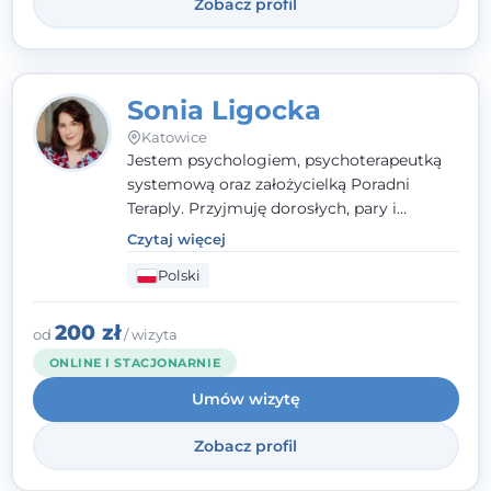
Zobacz profil
Sonia Ligocka
Katowice
Jestem psychologiem, psychoterapeutką
systemową oraz założycielką Poradni
Teraply. Przyjmuję dorosłych, pary i
rodziny, dobierając metody do
Czytaj więcej
indywidualnych zasobów pacjenta. Wierzę
Polski
w drzemiące w Tobie zasoby, które
pozwolą Ci wyjść z kryzysu - a jeśli jeszcze
ich nie widzisz, pomogę Ci je odsłonić.
200 zł
od
/ wizyta
ONLINE I STACJONARNIE
Umów wizytę
Zobacz profil