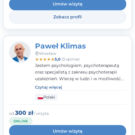
Umów wizytę
pomoc, by poradzić sobie ze swoimi
problemami.
Zobacz profil
Paweł Klimas
Wrocław
★
★
★
★
★
5,0
(3 opinie)
Jestem psychologiem, psychoterapeutą
oraz specjalistą z zakresu psychoterapii
uzależnień. Wierzę w ludzi i w możliwość
wprowadzenia zmian w ich życiu. Bardzo
Czytaj więcej
często przekonuje się o tym, że każdy z nas,
Polski
w tym Ty i ja, ma wpływ na swoje
szczęście. Należy uwierzyć w siebie i działać
w obranym kierunku.
300 zł
od
/ wizyta
ONLINE
Umów wizytę