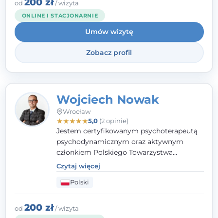
200 zł
od
/ wizyta
ONLINE I STACJONARNIE
Umów wizytę
Zobacz profil
Wojciech Nowak
Wrocław
★
★
★
★
★
5,0
(2 opinie)
Jestem certyfikowanym psychoterapeutą
psychodynamicznym oraz aktywnym
członkiem Polskiego Towarzystwa
Psychoterapii Psychodynamicznej. W
Czytaj więcej
mojej pracy zawodowej kładę duży nacisk
Polski
na uważne słuchanie Pacjenta. Interesuje
mnie szczególnie psychoterapia zaburzeń
osobowości, zaburzeń nerwicowych i
200 zł
od
/ wizyta
lękowych, a także zagadnienia związane z