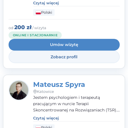
jest dla mnie bliska, pełna zrozumienia i
Czytaj więcej
zaangażowania relacja z pacjentem. To
Polski
właśnie ta oparta na zaufaniu więź staje się
przestrzenią, w której można dotrzeć do
źródła trudności i spojrzeć na nie inaczej
200 zł
od
/ wizyta
niż dotąd.
ONLINE I STACJONARNIE
Umów wizytę
Zobacz profil
Mateusz Spyra
Katowice
Jestem psychologiem i terapeutą
pracującym w nurcie Terapii
Skoncentrowanej na Rozwiązaniach (TSR).
Towarzyszę młodzieży i dorosłym z
Czytaj więcej
empatią, zrozumieniem i bez oceniania.
Polski