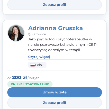
Zobacz profil
Adrianna Gruszka
Katowice
Jako psycholog i psychoterapeutka w
nurcie poznawczo-behawioralnym (CBT)
towarzyszę dorosłym w terapii
indywidualnej oraz nastolatkom od 15. roku
Czytaj więcej
życia. Zależy mi, by naprawdę usłyszeć, z
Polski
czym do mnie przychodzisz, i dobrać
sposób pracy do Ciebie - bez gotowych
schematów i bez oceniania.
200 zł
od
/ wizyta
ONLINE I STACJONARNIE
Umów wizytę
Zobacz profil