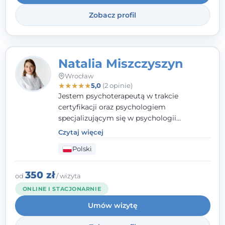
Zobacz profil
Natalia Miszczyszyn
Wrocław
★
★
★
★
★
5,0
(2 opinie)
Jestem psychoterapeutą w trakcie
certyfikacji oraz psychologiem
specjalizującym się w psychologii
klinicznej. Ukończyłam również studia
Czytaj więcej
podyplomowe z Praktycznej Diagnozy
Polski
Psychologicznej. Aktywnie uczestniczę w
działalności Polskiego Towarzystwa
Psychiatrycznego oraz Polskiego
350 zł
od
/ wizyta
Towarzystwa Psychologicznego, a także
ONLINE I STACJONARNIE
jestem członkiem nadzwyczajnym
Umów wizytę
Wielkopolskiego Towarzystwa Terapii
Systemowej.