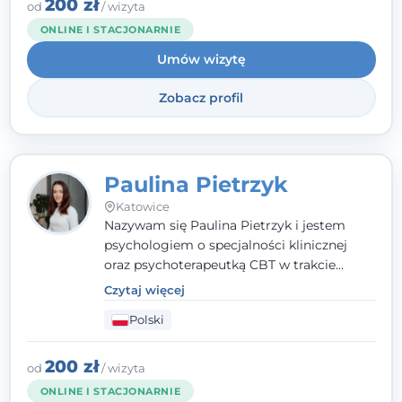
którym poczujesz się wysłuchany i
200 zł
od
/ wizyta
zrozumiany.
ONLINE I STACJONARNIE
Umów wizytę
Zobacz profil
Paulina Pietrzyk
Katowice
Nazywam się Paulina Pietrzyk i jestem
psychologiem o specjalności klinicznej
oraz psychoterapeutką CBT w trakcie
szkolenia. Pracuję z dorosłymi, którzy
Czytaj więcej
szukają wsparcia w trudnych momentach -
Polski
w obliczu lęku, przewlekłego stresu,
natłoku myśli, obniżonego nastroju,
wypalenia czy kryzysu, a także po prostu
200 zł
od
/ wizyta
chcą lepiej poznać siebie.
ONLINE I STACJONARNIE