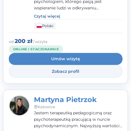
psychologiem, którego pasją jest
wspieranie ludzi w odkrywaniu
wewnętrznej siły i radzeniu sobie z
Czytaj więcej
codziennymi trudnościami. Pracuję w
Polski
nurcie poznawczo-behawioralnym, oferując
indywidualne podejście pełne empatii,
zaufania i wsparcia. Jeśli masz za sobą
200 zł
od
/ wizyta
trudny czas, jestem tutaj dla Ciebie.
ONLINE I STACJONARNIE
Umów wizytę
Zobacz profil
Martyna Pietrzok
Katowice
Jestem terapeutką pedagogiczną oraz
psychoterapeutką pracującą w nurcie
psychodynamicznym. Najwyższą wartością