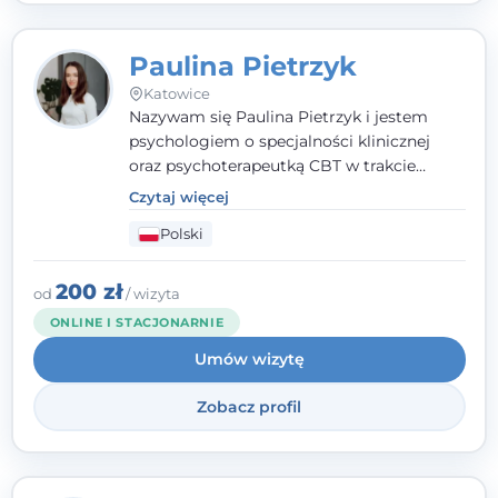
Paulina Pietrzyk
Katowice
Nazywam się Paulina Pietrzyk i jestem
psychologiem o specjalności klinicznej
oraz psychoterapeutką CBT w trakcie
szkolenia. Pracuję z dorosłymi, którzy
Czytaj więcej
szukają wsparcia w trudnych momentach -
Polski
w obliczu lęku, przewlekłego stresu,
natłoku myśli, obniżonego nastroju,
wypalenia czy kryzysu, a także po prostu
200 zł
od
/ wizyta
chcą lepiej poznać siebie.
ONLINE I STACJONARNIE
Umów wizytę
Zobacz profil