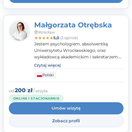
Małgorzata Otrębska
Wrocław
★
★
★
★
★
5,0
(3 opinie)
Jestem psychologiem, absolwentką
Uniwersytetu Wrocławskiego, oraz
wykładowcą akademickim i sekretarzem.
Dodatkowo mam kwalifikacje mediatora,
Czytaj więcej
specjalizując się w sprawach rodzinnych,
Polski
cywilnych oraz karnych.
200 zł
od
/ wizyta
ONLINE I STACJONARNIE
Umów wizytę
Zobacz profil