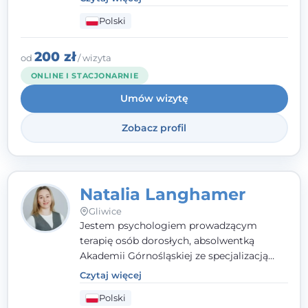
zaangażowanie tworzą bezpieczną
Polski
przestrzeń, będącą podstawą pracy nad
zmianą. W praktyce korzystam m.in. z
narzędzi Racjonalnej Terapii Zachowania.
200 zł
od
/ wizyta
ONLINE I STACJONARNIE
Umów wizytę
Zobacz profil
Natalia Langhamer
Gliwice
Jestem psychologiem prowadzącym
terapię osób dorosłych, absolwentką
Akademii Górnośląskiej ze specjalizacją
kliniczną. Oferuję konsultacje
Czytaj więcej
psychologiczne i pierwszą pomoc
Polski
psychologiczną w kryzysie, przewlekłym