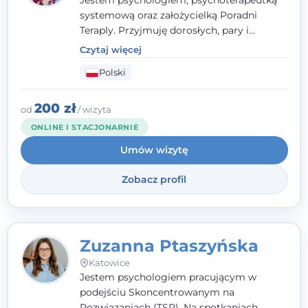
Jestem psychologiem, psychoterapeutką
systemową oraz założycielką Poradni
Teraply. Przyjmuję dorosłych, pary i
rodziny, dobierając metody do
Czytaj więcej
indywidualnych zasobów pacjenta. Wierzę
Polski
w drzemiące w Tobie zasoby, które
pozwolą Ci wyjść z kryzysu - a jeśli jeszcze
ich nie widzisz, pomogę Ci je odsłonić.
200 zł
od
/ wizyta
ONLINE I STACJONARNIE
Umów wizytę
Zobacz profil
Zuzanna Ptaszyńska
Katowice
Jestem psychologiem pracującym w
podejściu Skoncentrowanym na
Rozwiązaniach (TSR). Na spotkaniach