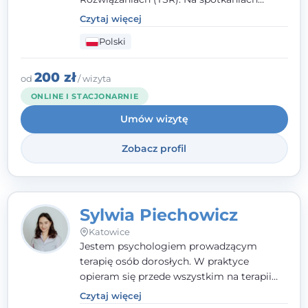
pracuję w sposób dopasowany do Ciebie -
Czytaj więcej
nawet jeśli na starcie nie wiesz dokładnie,
Polski
czego potrzebujesz, odkrywamy to razem,
krok po kroku. Towarzyszę dorosłym oraz
młodzieży od 13. roku życia.
200 zł
od
/ wizyta
ONLINE I STACJONARNIE
Umów wizytę
Zobacz profil
Sylwia Piechowicz
Katowice
Jestem psychologiem prowadzącym
terapię osób dorosłych. W praktyce
opieram się przede wszystkim na terapii
poznawczo-behawioralnej (CBT), a także na
Czytaj więcej
podejściu skoncentrowanym na