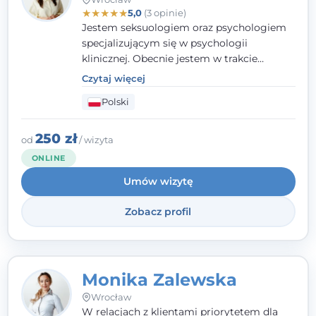
★
★
★
★
★
5,0
(3 opinie)
Jestem seksuologiem oraz psychologiem
specjalizującym się w psychologii
klinicznej. Obecnie jestem w trakcie
szkolenia na psychoterapeutę
Czytaj więcej
systemowego. Posiadam status członka
Polski
nadzwyczajnego Wielkopolskiego
Towarzystwa Terapii Systemowej oraz
należę do Polskiego Towarzystwa
250 zł
od
/ wizyta
Psychiatrycznego. W mojej pracy na
ONLINE
pierwszym miejscu stawiam budowanie
Umów wizytę
atmosfery bezpieczeństwa i zrozumienia w
relacjach z Klientami. Istotna dla nie jest
Zobacz profil
również koncentracja na dostępnych
zasobach.
Monika Zalewska
Wrocław
W relacjach z klientami priorytetem dla