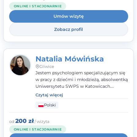
ONLINE I STACJONARNIE
Umów wizytę
Zobacz profil
Natalia Mówińska
Gliwice
Jestem psychologiem specjalizującym się
w pracy z dziećmi i młodzieżą, absolwentką
Uniwersytetu SWPS w Katowicach.
Prowadzę konsultacje oraz terapię
Czytaj więcej
nastawioną na potrzeby dziecka i jego
Polski
rodziny. Najważniejsze jest dla mnie
stworzenie bezpiecznego miejsca, w
którym dziecko czuje się zauważone i
200 zł
od
/ wizyta
zrozumiane.
ONLINE I STACJONARNIE