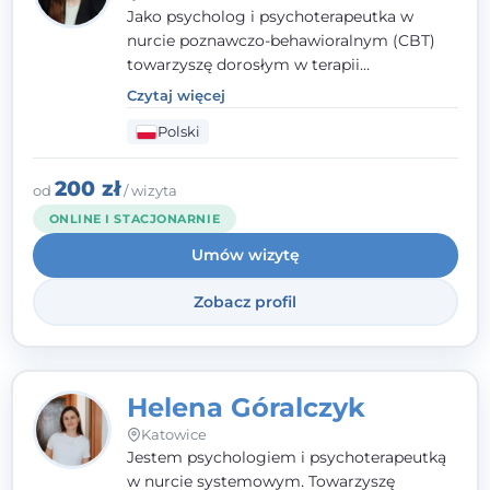
Jako psycholog i psychoterapeutka w
nurcie poznawczo-behawioralnym (CBT)
towarzyszę dorosłym w terapii
indywidualnej oraz nastolatkom od 15. roku
Czytaj więcej
życia. Zależy mi, by naprawdę usłyszeć, z
Polski
czym do mnie przychodzisz, i dobrać
sposób pracy do Ciebie - bez gotowych
schematów i bez oceniania.
200 zł
od
/ wizyta
ONLINE I STACJONARNIE
Umów wizytę
Zobacz profil
Helena Góralczyk
Katowice
Jestem psychologiem i psychoterapeutką
w nurcie systemowym. Towarzyszę