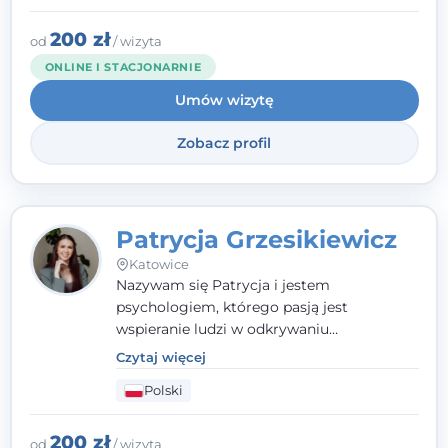
opieram współpracę na Twoich mocnych
stronach.
200 zł
od
/ wizyta
ONLINE I STACJONARNIE
Umów wizytę
Zobacz profil
Patrycja Grzesikiewicz
Katowice
Nazywam się Patrycja i jestem
psychologiem, którego pasją jest
wspieranie ludzi w odkrywaniu
wewnętrznej siły i radzeniu sobie z
Czytaj więcej
codziennymi trudnościami. Pracuję w
Polski
nurcie poznawczo-behawioralnym, oferując
indywidualne podejście pełne empatii,
zaufania i wsparcia. Jeśli masz za sobą
200 zł
od
/ wizyta