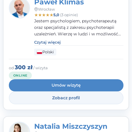
Paweł Klimas
Wrocław
★
★
★
★
★
5,0
(3 opinie)
Jestem psychologiem, psychoterapeutą
oraz specjalistą z zakresu psychoterapii
uzależnień. Wierzę w ludzi i w możliwość
wprowadzenia zmian w ich życiu. Bardzo
Czytaj więcej
często przekonuje się o tym, że każdy z nas,
Polski
w tym Ty i ja, ma wpływ na swoje
szczęście. Należy uwierzyć w siebie i działać
w obranym kierunku.
300 zł
od
/ wizyta
ONLINE
Umów wizytę
Zobacz profil
Natalia Miszczyszyn