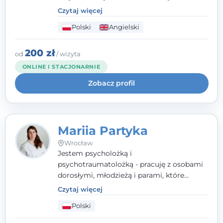
parami. Specjalizuję się w obszarze zdrowia
Czytaj więcej
seksualnego, żałoby, kryzysów życiowych i
Polski
Angielski
wypalenia zawodowego. Pracuję w języku
polskim i angielskim, w podejściu
humanistycznym, opartym na
200 zł
od
/ wizyta
partnerstwie i podmiotowości klienta.
ONLINE I STACJONARNIE
Zobacz profil
Mariia Partyka
Wrocław
Jestem psycholożką i
psychotraumatolożką - pracuję z osobami
dorosłymi, młodzieżą i parami, które
doświadczają kryzysów psychicznych,
Czytaj więcej
traumy, stanów lękowych i trudności
Polski
relacyjnych. W pracy kieruję się
uważnością, empatią i głębokim