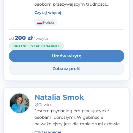
osobom przeżywającym trudności
emocjonalne, relacyjne albo znajdującym
Czytaj więcej
się w kryzysie. Liczy się dla mnie
Polski
autentyczna, oparta na zaufaniu relacja
oraz przestrzeń, w której każdy poczuje się
wysłuchany i potraktowany z szacunkiem.
200 zł
od
/ wizyta
ONLINE I STACJONARNIE
Umów wizytę
Zobacz profil
Natalia Smok
Gliwice
Jestem psychologiem pracującym z
osobami dorosłymi. W gabinecie
najważniejszy jest dla mnie drugi człowiek
- wierzę, że empatia, autentyczność i pełne
Czytaj więcej