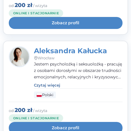
szacunkiem dla indywidualnej historii
200 zł
od
/ wizyta
każdego człowieka. Jestem w trakcie
ONLINE I STACJONARNIE
czteroletniej szkoły psychoterapii
Zobacz profil
poznawczo-behawioralnej
rekomendowanej przez PTTPB.
Aleksandra Kałucka
Wrocław
Jestem psycholożką i seksuolożką - pracuję
z osobami dorosłymi w obszarze trudności
emocjonalnych, relacyjnych i kryzysowych,
w tym z osobami po doświadczeniach
Czytaj więcej
przemocy. Ukończyłam psychologię
Polski
kliniczną oraz studia podyplomowe z
interwencji kryzysowej i seksuologii
klinicznej na SWPS we Wrocławiu. W pracy
200 zł
od
/ wizyta
kieruję się empatią, etyką zawodową i
ONLINE I STACJONARNIE
uważnością na potrzeby klienta.
Zobacz profil