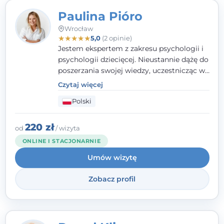
Paulina Pióro
Wrocław
★
★
★
★
★
5,0
(2 opinie)
Jestem ekspertem z zakresu psychologii i
psychologii dziecięcej. Nieustannie dążę do
poszerzania swojej wiedzy, uczestnicząc w
różnorodnych szkoleniach. Pracując z
Czytaj więcej
dziećmi, młodzieżą i młodymi dorosłymi
Polski
niezwykle ważne jest dla mnie poczucie
bezpieczeństwa, zrozumienia oraz wolności
w wyrażaniu swojego zdania. Kieruję się
220 zł
od
/ wizyta
etyką zawodową, wierząc, że każdy
ONLINE I STACJONARNIE
człowiek powinien otrzymać wsparcie i
Umów wizytę
pomoc, by poradzić sobie ze swoimi
problemami.
Zobacz profil