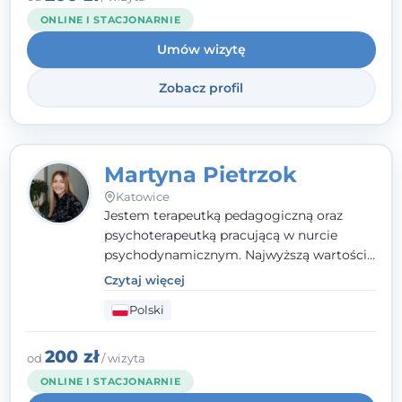
trudny czas, jestem tutaj dla Ciebie.
ONLINE I STACJONARNIE
Umów wizytę
Zobacz profil
Martyna Pietrzok
Katowice
Jestem terapeutką pedagogiczną oraz
psychoterapeutką pracującą w nurcie
psychodynamicznym. Najwyższą wartością
jest dla mnie bliska, pełna zrozumienia i
Czytaj więcej
zaangażowania relacja z pacjentem. To
Polski
właśnie ta oparta na zaufaniu więź staje się
przestrzenią, w której można dotrzeć do
źródła trudności i spojrzeć na nie inaczej
200 zł
od
/ wizyta
niż dotąd.
ONLINE I STACJONARNIE