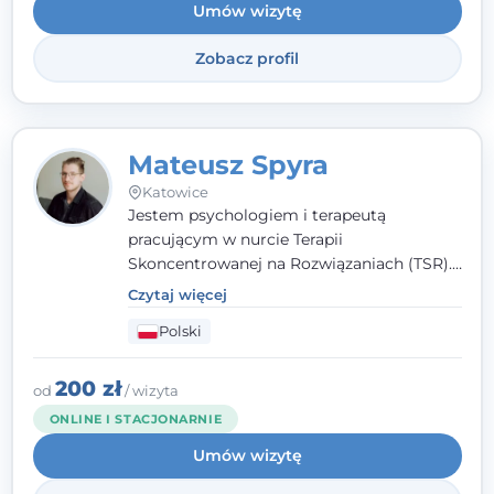
Umów wizytę
Zobacz profil
Mateusz Spyra
Katowice
Jestem psychologiem i terapeutą
pracującym w nurcie Terapii
Skoncentrowanej na Rozwiązaniach (TSR).
Towarzyszę młodzieży i dorosłym z
Czytaj więcej
empatią, zrozumieniem i bez oceniania.
Polski
Daję przestrzeń do bycia sobą, bo wiem, że
w każdym człowieku jest coś wyjątkowego.
200 zł
od
/ wizyta
ONLINE I STACJONARNIE
Umów wizytę