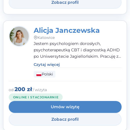
Zobacz profil
Alicja Janczewska
Katowice
Jestem psychologiem dorosłych,
psychoterapeutką CBT i diagnostką ADHD
po Uniwersytecie Jagiellońskim. Pracuję z
dorosłymi, młodzieżą i dziećmi, opierając
Czytaj więcej
pomoc na zrozumieniu indywidualnych
Polski
potrzeb i więzi zbudowanej na zaufaniu.
Terapia to dla mnie bezpieczne miejsce, w
którym poczujesz się wysłuchany i
200 zł
od
/ wizyta
zrozumiany.
ONLINE I STACJONARNIE
Umów wizytę
Zobacz profil