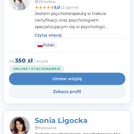
Wrocław
★
★
★
★
★
5,0
(2 opinie)
Jestem psychoterapeutą w trakcie
certyfikacji oraz psychologiem
specjalizującym się w psychologii
klinicznej. Ukończyłam również studia
Czytaj więcej
podyplomowe z Praktycznej Diagnozy
Polski
Psychologicznej. Aktywnie uczestniczę w
działalności Polskiego Towarzystwa
Psychiatrycznego oraz Polskiego
350 zł
od
/ wizyta
Towarzystwa Psychologicznego, a także
ONLINE I STACJONARNIE
jestem członkiem nadzwyczajnym
Umów wizytę
Wielkopolskiego Towarzystwa Terapii
Systemowej.
Zobacz profil
Sonia Ligocka
Katowice