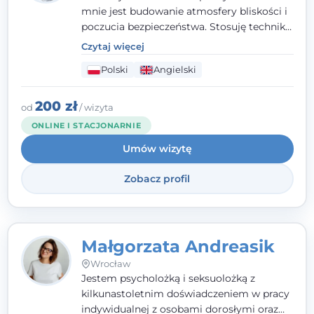
mnie jest budowanie atmosfery bliskości i
poczucia bezpieczeństwa. Stosuję techniki
poznawczo-behawioralne oraz metody,
Czytaj więcej
które koncentrują się na rozwiązaniach
Polski
Angielski
(TSR). Te polegają na osiąganiu
zamierzonych celów (doprowadzeniu do
rozwiązania trudnych sytuacji) poprzez
200 zł
od
/ wizyta
identyfikowanie i wzmacnianie zasobów
ONLINE I STACJONARNIE
oraz mocnych stron klienta. W swojej
Umów wizytę
pracy korzystam także z metod dialogu
motywacyjnego i treningu uważności.
Zobacz profil
Małgorzata Andreasik
Wrocław
Jestem psycholożką i seksuolożką z
kilkunastoletnim doświadczeniem w pracy
indywidualnej z osobami dorosłymi oraz