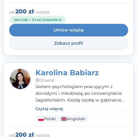
stresie czy obniżonym nastroju. Każde
spotkanie traktuję z szacunkiem,
200 zł
od
/ wizyta
uważnością i w atmosferze zaufania.
ONLINE I STACJONARNIE
Umów wizytę
Zobacz profil
Karolina Babiarz
Gliwice
Jestem psychologiem pracującym z
dorosłymi i młodzieżą, po Uniwersytecie
Jagiellońskim. Każdą osobę w gabinecie
traktuję jak osobną historię, którą poznaję,
Czytaj więcej
budując relację opartą na zaufaniu i
Polski
Angielski
empatii. Przyjmuję w Poradni Teraply.pl w
Gliwicach oraz online, po polsku i po
angielsku.
200 zł
od
/ wizyta