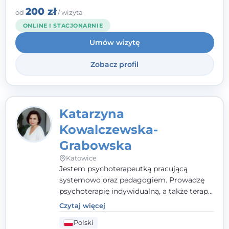
zespół, który szuka rozwiązań.
200 zł
od
/ wizyta
ONLINE I STACJONARNIE
Umów wizytę
Zobacz profil
Katarzyna
Kowalczewska-
Grabowska
Katowice
Jestem psychoterapeutką pracującą
systemowo oraz pedagogiem. Prowadzę
psychoterapię indywidualną, a także terapię
par, małżeństw i rodzin. Patrzę na
Czytaj więcej
człowieka całościowo - w kontekście jego
Polski
relacji z rodziną, pracą i otoczeniem - i