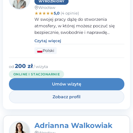
WYRÓŻNIONY
Wrocław
★
★
★
★
★
5,0
(4 opinie)
W swojej pracy dążę do stworzenia
atmosfery, w której możesz poczuć się
bezpiecznie, swobodnie i naprawdę
wysłuchany(-a). Zależy mi na
Czytaj więcej
towarzyszeniu Ci w drodze do większego
Polski
dobrostanu, lepszego poznania siebie oraz
budowania wartościowych i
satysfakcjonujących relacji - zarówno z
200 zł
od
/ wizyta
innymi, jak i z samym sobą. Możliwość
ONLINE I STACJONARNIE
bycia częścią tego procesu traktuję jako
Umów wizytę
duże wyróżnienie.
Zobacz profil
Adrianna Walkowiak
Wrocław