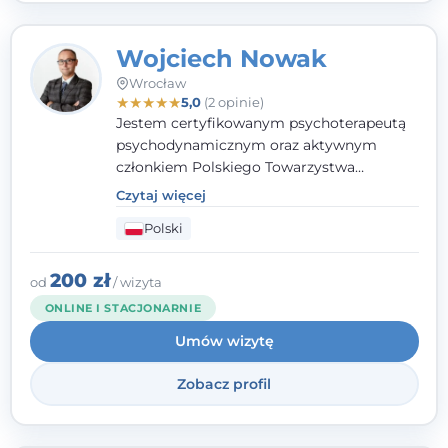
Wojciech Nowak
Wrocław
★
★
★
★
★
5,0
(2 opinie)
Jestem certyfikowanym psychoterapeutą
psychodynamicznym oraz aktywnym
członkiem Polskiego Towarzystwa
Psychoterapii Psychodynamicznej. W
Czytaj więcej
mojej pracy zawodowej kładę duży nacisk
Polski
na uważne słuchanie Pacjenta. Interesuje
mnie szczególnie psychoterapia zaburzeń
osobowości, zaburzeń nerwicowych i
200 zł
od
/ wizyta
lękowych, a także zagadnienia związane z
ONLINE I STACJONARNIE
małżeństwem i rodziną, w tym problemy w
Umów wizytę
relacjach rodzinnych. Nie specjalizuję się w
uzależnieniach.
Zobacz profil