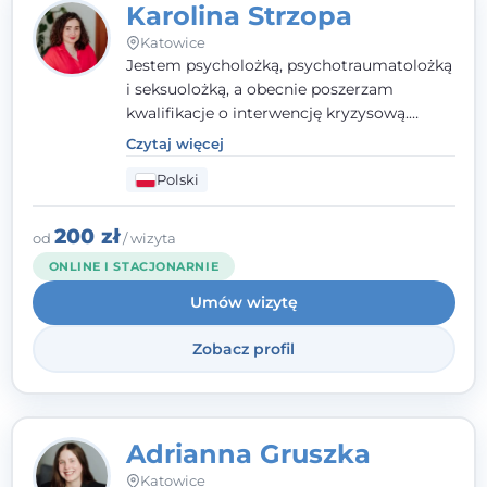
Karolina Strzopa
Katowice
Jestem psycholożką, psychotraumatolożką
i seksuolożką, a obecnie poszerzam
kwalifikacje o interwencję kryzysową.
Pracuję w nurcie terapii trzeciej fali, łącząc
Czytaj więcej
metody o potwierdzonej skuteczności.
Polski
Towarzyszę młodzieży, dorosłym i parom w
radzeniu sobie z bolesnymi
doświadczeniami tak, by mogli żyć pełniej.
200 zł
od
/ wizyta
ONLINE I STACJONARNIE
Umów wizytę
Zobacz profil
Adrianna Gruszka
Katowice