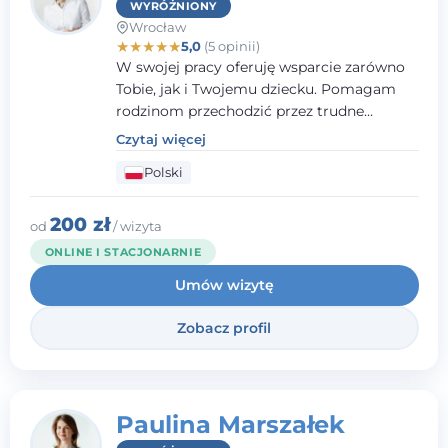
WYRÓŻNIONY
Wrocław
★
★
★
★
★
5,0
(5 opinii)
W swojej pracy oferuję wsparcie zarówno
Tobie, jak i Twojemu dziecku. Pomagam
rodzinom przechodzić przez trudne
momenty, opierając współpracę na
Czytaj więcej
wzajemnym zaufaniu i otwartej
Polski
komunikacji. Posiadam doświadczenie w
pracy z dziećmi i młodzieżą mierzącymi się
z różnorodnymi trudnościami
200 zł
od
/ wizyta
emocjonalnymi oraz rozwojowymi.
ONLINE I STACJONARNIE
Umów wizytę
Zobacz profil
Paulina Marszałek