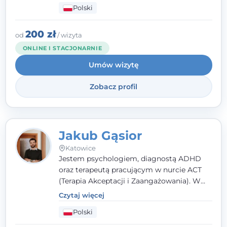
Polski
rozwiązaniach (TSR) oraz Racjonalnej
Terapii Zachowania (RTZ). Dużą wagę
przykładam do relacji opartej na empatii,
200 zł
od
/ wizyta
poczuciu bezpieczeństwa i wzajemnym
ONLINE I STACJONARNIE
zrozumieniu.
Umów wizytę
Zobacz profil
Jakub Gąsior
Katowice
Jestem psychologiem, diagnostą ADHD
oraz terapeutą pracującym w nurcie ACT
(Terapia Akceptacji i Zaangażowania). W
kontakcie z pacjentem najważniejsze są dla
Czytaj więcej
mnie serdeczność, zrozumienie i atmosfera
Polski
pełna ciepła. Wierzę, że skuteczna terapia
to wspólne działanie - razem tworzymy