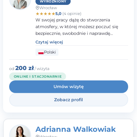
WYRÓŻNIONY
Wrocław
★
★
★
★
★
5,0
(4 opinie)
W swojej pracy dążę do stworzenia
atmosfery, w której możesz poczuć się
bezpiecznie, swobodnie i naprawdę
wysłuchany(-a). Zależy mi na
Czytaj więcej
towarzyszeniu Ci w drodze do większego
Polski
dobrostanu, lepszego poznania siebie oraz
budowania wartościowych i
satysfakcjonujących relacji - zarówno z
200 zł
od
/ wizyta
innymi, jak i z samym sobą. Możliwość
ONLINE I STACJONARNIE
bycia częścią tego procesu traktuję jako
Umów wizytę
duże wyróżnienie.
Zobacz profil
Adrianna Walkowiak
Wrocław