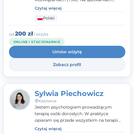
pracuję w sposób dopasowany do Ciebie -
Czytaj więcej
nawet jeśli na starcie nie wiesz dokładnie,
Polski
czego potrzebujesz, odkrywamy to razem,
krok po kroku. Towarzyszę dorosłym oraz
młodzieży od 13. roku życia.
200 zł
od
/ wizyta
ONLINE I STACJONARNIE
Umów wizytę
Zobacz profil
Sylwia Piechowicz
Katowice
Jestem psychologiem prowadzącym
terapię osób dorosłych. W praktyce
opieram się przede wszystkim na terapii
poznawczo-behawioralnej (CBT), a także na
Czytaj więcej
podejściu skoncentrowanym na