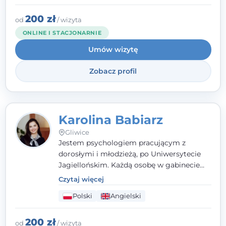
stresie czy obniżonym nastroju. Każde
spotkanie traktuję z szacunkiem,
200 zł
od
/ wizyta
uważnością i w atmosferze zaufania.
ONLINE I STACJONARNIE
Umów wizytę
Zobacz profil
Karolina Babiarz
Gliwice
Jestem psychologiem pracującym z
dorosłymi i młodzieżą, po Uniwersytecie
Jagiellońskim. Każdą osobę w gabinecie
traktuję jak osobną historię, którą poznaję,
Czytaj więcej
budując relację opartą na zaufaniu i
Polski
Angielski
empatii. Przyjmuję w Poradni Teraply.pl w
Gliwicach oraz online, po polsku i po
angielsku.
200 zł
od
/ wizyta