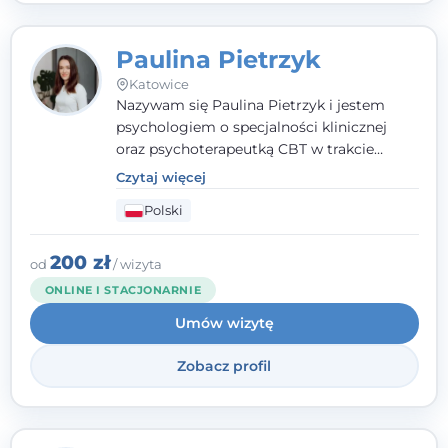
Paulina Pietrzyk
Katowice
Nazywam się Paulina Pietrzyk i jestem
psychologiem o specjalności klinicznej
oraz psychoterapeutką CBT w trakcie
szkolenia. Pracuję z dorosłymi, którzy
Czytaj więcej
szukają wsparcia w trudnych momentach -
Polski
w obliczu lęku, przewlekłego stresu,
natłoku myśli, obniżonego nastroju,
wypalenia czy kryzysu, a także po prostu
200 zł
od
/ wizyta
chcą lepiej poznać siebie.
ONLINE I STACJONARNIE
Umów wizytę
Zobacz profil