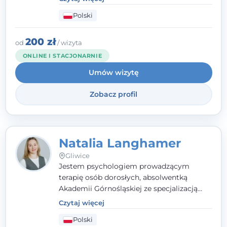
zaangażowanie tworzą bezpieczną
Polski
przestrzeń, będącą podstawą pracy nad
zmianą. W praktyce korzystam m.in. z
narzędzi Racjonalnej Terapii Zachowania.
200 zł
od
/ wizyta
ONLINE I STACJONARNIE
Umów wizytę
Zobacz profil
Natalia Langhamer
Gliwice
Jestem psychologiem prowadzącym
terapię osób dorosłych, absolwentką
Akademii Górnośląskiej ze specjalizacją
kliniczną. Oferuję konsultacje
Czytaj więcej
psychologiczne i pierwszą pomoc
Polski
psychologiczną w kryzysie, przewlekłym