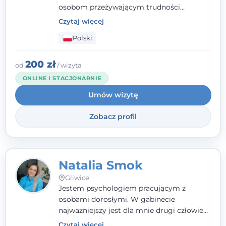
osobom przeżywającym trudności
emocjonalne, relacyjne albo znajdującym
Czytaj więcej
się w kryzysie. Liczy się dla mnie
Polski
autentyczna, oparta na zaufaniu relacja
oraz przestrzeń, w której każdy poczuje się
wysłuchany i potraktowany z szacunkiem.
200 zł
od
/ wizyta
ONLINE I STACJONARNIE
Umów wizytę
Zobacz profil
Natalia Smok
Gliwice
Jestem psychologiem pracującym z
osobami dorosłymi. W gabinecie
najważniejszy jest dla mnie drugi człowiek
- wierzę, że empatia, autentyczność i pełne
Czytaj więcej