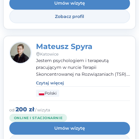
Umów wizytę
Zobacz profil
Mateusz Spyra
Katowice
Jestem psychologiem i terapeutą
pracującym w nurcie Terapii
Skoncentrowanej na Rozwiązaniach (TSR).
Towarzyszę młodzieży i dorosłym z
Czytaj więcej
empatią, zrozumieniem i bez oceniania.
Polski
Daję przestrzeń do bycia sobą, bo wiem, że
w każdym człowieku jest coś wyjątkowego.
200 zł
od
/ wizyta
ONLINE I STACJONARNIE
Umów wizytę