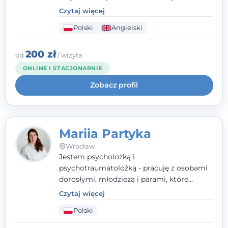
parami. Specjalizuję się w obszarze zdrowia
Czytaj więcej
seksualnego, żałoby, kryzysów życiowych i
Polski
Angielski
wypalenia zawodowego. Pracuję w języku
polskim i angielskim, w podejściu
humanistycznym, opartym na
200 zł
od
/ wizyta
partnerstwie i podmiotowości klienta.
ONLINE I STACJONARNIE
Zobacz profil
Mariia Partyka
Wrocław
Jestem psycholożką i
psychotraumatolożką - pracuję z osobami
dorosłymi, młodzieżą i parami, które
doświadczają kryzysów psychicznych,
Czytaj więcej
traumy, stanów lękowych i trudności
Polski
relacyjnych. W pracy kieruję się
uważnością, empatią i głębokim