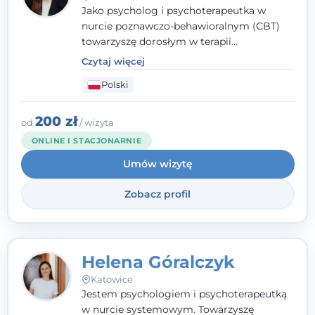
Jako psycholog i psychoterapeutka w
nurcie poznawczo-behawioralnym (CBT)
towarzyszę dorosłym w terapii
indywidualnej oraz nastolatkom od 15. roku
Czytaj więcej
życia. Zależy mi, by naprawdę usłyszeć, z
Polski
czym do mnie przychodzisz, i dobrać
sposób pracy do Ciebie - bez gotowych
schematów i bez oceniania.
200 zł
od
/ wizyta
ONLINE I STACJONARNIE
Umów wizytę
Zobacz profil
Helena Góralczyk
Katowice
Jestem psychologiem i psychoterapeutką
w nurcie systemowym. Towarzyszę