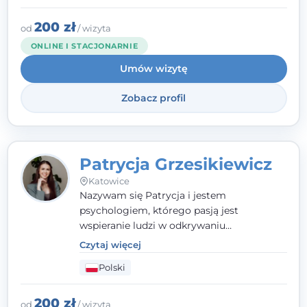
opieram współpracę na Twoich mocnych
stronach.
200 zł
od
/ wizyta
ONLINE I STACJONARNIE
Umów wizytę
Zobacz profil
Patrycja Grzesikiewicz
Katowice
Nazywam się Patrycja i jestem
psychologiem, którego pasją jest
wspieranie ludzi w odkrywaniu
wewnętrznej siły i radzeniu sobie z
Czytaj więcej
codziennymi trudnościami. Pracuję w
Polski
nurcie poznawczo-behawioralnym, oferując
indywidualne podejście pełne empatii,
zaufania i wsparcia. Jeśli masz za sobą
200 zł
od
/ wizyta