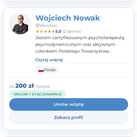
Wojciech Nowak
Wrocław
★
★
★
★
★
5,0
(2 opinie)
Jestem certyfikowanym psychoterapeutą
psychodynamicznym oraz aktywnym
członkiem Polskiego Towarzystwa
Psychoterapii Psychodynamicznej. W
Czytaj więcej
mojej pracy zawodowej kładę duży nacisk
Polski
na uważne słuchanie Pacjenta. Interesuje
mnie szczególnie psychoterapia zaburzeń
osobowości, zaburzeń nerwicowych i
200 zł
od
/ wizyta
lękowych, a także zagadnienia związane z
ONLINE I STACJONARNIE
małżeństwem i rodziną, w tym problemy w
Umów wizytę
relacjach rodzinnych. Nie specjalizuję się w
uzależnieniach.
Zobacz profil