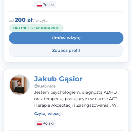
Polski
rozwiązaniach (TSR) oraz Racjonalnej
Terapii Zachowania (RTZ). Dużą wagę
przykładam do relacji opartej na empatii,
200 zł
od
/ wizyta
poczuciu bezpieczeństwa i wzajemnym
ONLINE I STACJONARNIE
zrozumieniu.
Umów wizytę
Zobacz profil
Jakub Gąsior
Katowice
Jestem psychologiem, diagnostą ADHD
oraz terapeutą pracującym w nurcie ACT
(Terapia Akceptacji i Zaangażowania). W
kontakcie z pacjentem najważniejsze są dla
Czytaj więcej
mnie serdeczność, zrozumienie i atmosfera
Polski
pełna ciepła. Wierzę, że skuteczna terapia
to wspólne działanie - razem tworzymy