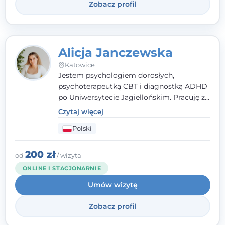
Zobacz profil
Alicja Janczewska
Katowice
Jestem psychologiem dorosłych,
psychoterapeutką CBT i diagnostką ADHD
po Uniwersytecie Jagiellońskim. Pracuję z
dorosłymi, młodzieżą i dziećmi, opierając
Czytaj więcej
pomoc na zrozumieniu indywidualnych
Polski
potrzeb i więzi zbudowanej na zaufaniu.
Terapia to dla mnie bezpieczne miejsce, w
którym poczujesz się wysłuchany i
200 zł
od
/ wizyta
zrozumiany.
ONLINE I STACJONARNIE
Umów wizytę
Zobacz profil