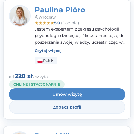
Paulina Pióro
Wrocław
★
★
★
★
★
5,0
(2 opinie)
Jestem ekspertem z zakresu psychologii i
psychologii dziecięcej. Nieustannie dążę do
poszerzania swojej wiedzy, uczestnicząc w
różnorodnych szkoleniach. Pracując z
Czytaj więcej
dziećmi, młodzieżą i młodymi dorosłymi
Polski
niezwykle ważne jest dla mnie poczucie
bezpieczeństwa, zrozumienia oraz wolności
w wyrażaniu swojego zdania. Kieruję się
220 zł
od
/ wizyta
etyką zawodową, wierząc, że każdy
ONLINE I STACJONARNIE
człowiek powinien otrzymać wsparcie i
Umów wizytę
pomoc, by poradzić sobie ze swoimi
problemami.
Zobacz profil