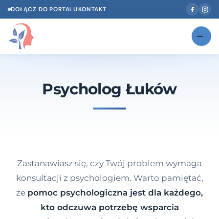
DOŁĄCZ DO PORTALU
KONTAKT
Znajdź swojego specjalistę
NOWOŚĆ
Psycholog Łuków
Gabinety
NOWOŚĆ
Według specjalizacji
Psycholog w Twoim języku
Diagnozy psychologiczne
Zastanawiasz się, czy Twój problem wymaga
Testy psychologiczne
konsultacji z psychologiem. Warto pamiętać,
że
pomoc psychologiczna jest dla każdego,
Dawka wiedzy
kto odczuwa potrzebę wsparcia
Dla specjalistów