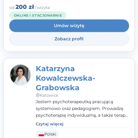
zespół, który szuka rozwiązań.
200 zł
od
/ wizyta
ONLINE I STACJONARNIE
Umów wizytę
Zobacz profil
Katarzyna
Kowalczewska-
Grabowska
Katowice
Jestem psychoterapeutką pracującą
systemowo oraz pedagogiem. Prowadzę
psychoterapię indywidualną, a także terapię
par, małżeństw i rodzin. Patrzę na
Czytaj więcej
człowieka całościowo - w kontekście jego
Polski
relacji z rodziną, pracą i otoczeniem - i