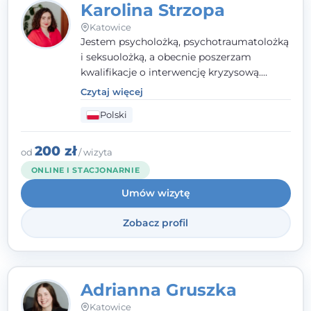
Karolina Strzopa
Katowice
Jestem psycholożką, psychotraumatolożką
i seksuolożką, a obecnie poszerzam
kwalifikacje o interwencję kryzysową.
Pracuję w nurcie terapii trzeciej fali, łącząc
Czytaj więcej
metody o potwierdzonej skuteczności.
Polski
Towarzyszę młodzieży, dorosłym i parom w
radzeniu sobie z bolesnymi
doświadczeniami tak, by mogli żyć pełniej.
200 zł
od
/ wizyta
ONLINE I STACJONARNIE
Umów wizytę
Zobacz profil
Adrianna Gruszka
Katowice