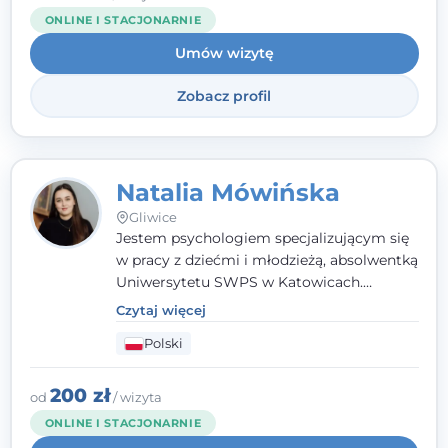
ONLINE I STACJONARNIE
Umów wizytę
Zobacz profil
Natalia Mówińska
Gliwice
Jestem psychologiem specjalizującym się
w pracy z dziećmi i młodzieżą, absolwentką
Uniwersytetu SWPS w Katowicach.
Prowadzę konsultacje oraz terapię
Czytaj więcej
nastawioną na potrzeby dziecka i jego
Polski
rodziny. Najważniejsze jest dla mnie
stworzenie bezpiecznego miejsca, w
którym dziecko czuje się zauważone i
200 zł
od
/ wizyta
zrozumiane.
ONLINE I STACJONARNIE