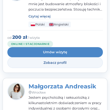
mnie jest budowanie atmosfery bliskości i
poczucia bezpieczeństwa. Stosuję techniki
poznawczo-behawioralne oraz metody,
Czytaj więcej
które koncentrują się na rozwiązaniach
Polski
Angielski
(TSR). Te polegają na osiąganiu
zamierzonych celów (doprowadzeniu do
rozwiązania trudnych sytuacji) poprzez
200 zł
od
/ wizyta
identyfikowanie i wzmacnianie zasobów
ONLINE I STACJONARNIE
oraz mocnych stron klienta. W swojej
Umów wizytę
pracy korzystam także z metod dialogu
motywacyjnego i treningu uważności.
Zobacz profil
Małgorzata Andreasik
Wrocław
Jestem psycholożką i seksuolożką z
kilkunastoletnim doświadczeniem w pracy
indywidualnej z osobami dorosłymi oraz