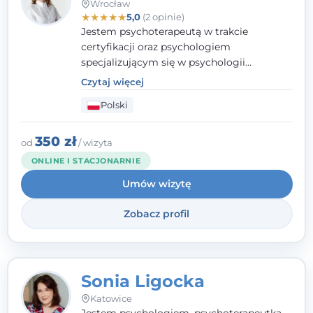
Wrocław
★
★
★
★
★
5,0
(2 opinie)
Jestem psychoterapeutą w trakcie
certyfikacji oraz psychologiem
specjalizującym się w psychologii
klinicznej. Ukończyłam również studia
Czytaj więcej
podyplomowe z Praktycznej Diagnozy
Polski
Psychologicznej. Aktywnie uczestniczę w
działalności Polskiego Towarzystwa
Psychiatrycznego oraz Polskiego
350 zł
od
/ wizyta
Towarzystwa Psychologicznego, a także
ONLINE I STACJONARNIE
jestem członkiem nadzwyczajnym
Umów wizytę
Wielkopolskiego Towarzystwa Terapii
Systemowej.
Zobacz profil
Sonia Ligocka
Katowice