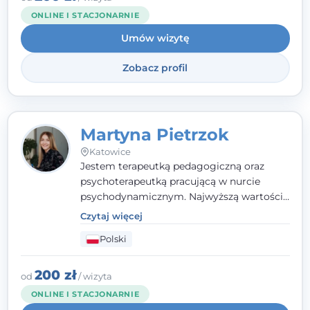
trudny czas, jestem tutaj dla Ciebie.
ONLINE I STACJONARNIE
Umów wizytę
Zobacz profil
Martyna Pietrzok
Katowice
Jestem terapeutką pedagogiczną oraz
psychoterapeutką pracującą w nurcie
psychodynamicznym. Najwyższą wartością
jest dla mnie bliska, pełna zrozumienia i
Czytaj więcej
zaangażowania relacja z pacjentem. To
Polski
właśnie ta oparta na zaufaniu więź staje się
przestrzenią, w której można dotrzeć do
źródła trudności i spojrzeć na nie inaczej
200 zł
od
/ wizyta
niż dotąd.
ONLINE I STACJONARNIE