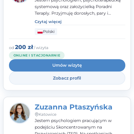
Jestem psychologiem, psychoterapeutką
systemową oraz założycielką Poradni
Teraply. Przyjmuję dorosłych, pary i
rodziny, dobierając metody do
Czytaj więcej
indywidualnych zasobów pacjenta. Wierzę
Polski
w drzemiące w Tobie zasoby, które
pozwolą Ci wyjść z kryzysu - a jeśli jeszcze
ich nie widzisz, pomogę Ci je odsłonić.
200 zł
od
/ wizyta
ONLINE I STACJONARNIE
Umów wizytę
Zobacz profil
Zuzanna Ptaszyńska
Katowice
Jestem psychologiem pracującym w
podejściu Skoncentrowanym na
Rozwiązaniach (TSR). Na spotkaniach