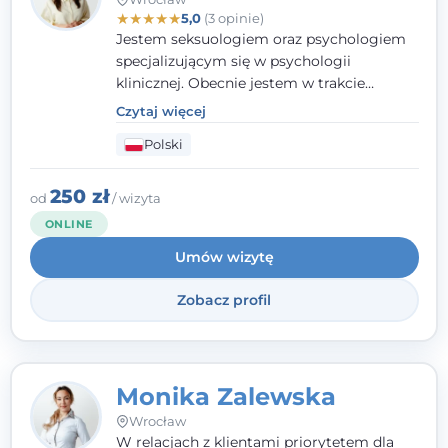
★
★
★
★
★
5,0
(3 opinie)
Jestem seksuologiem oraz psychologiem
specjalizującym się w psychologii
klinicznej. Obecnie jestem w trakcie
szkolenia na psychoterapeutę
Czytaj więcej
systemowego. Posiadam status członka
Polski
nadzwyczajnego Wielkopolskiego
Towarzystwa Terapii Systemowej oraz
należę do Polskiego Towarzystwa
250 zł
od
/ wizyta
Psychiatrycznego. W mojej pracy na
ONLINE
pierwszym miejscu stawiam budowanie
Umów wizytę
atmosfery bezpieczeństwa i zrozumienia w
relacjach z Klientami. Istotna dla nie jest
Zobacz profil
również koncentracja na dostępnych
zasobach.
Monika Zalewska
Wrocław
W relacjach z klientami priorytetem dla