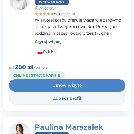
WYRÓŻNIONY
Wrocław
★
★
★
★
★
5,0
(5 opinii)
W swojej pracy oferuję wsparcie zarówno
Tobie, jak i Twojemu dziecku. Pomagam
rodzinom przechodzić przez trudne
momenty, opierając współpracę na
Czytaj więcej
wzajemnym zaufaniu i otwartej
Polski
komunikacji. Posiadam doświadczenie w
pracy z dziećmi i młodzieżą mierzącymi się
z różnorodnymi trudnościami
200 zł
od
/ wizyta
emocjonalnymi oraz rozwojowymi.
ONLINE I STACJONARNIE
Umów wizytę
Zobacz profil
Paulina Marszałek