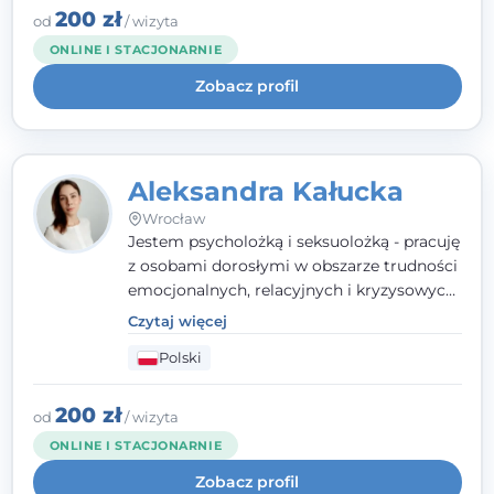
szacunkiem dla indywidualnej historii
200 zł
od
/ wizyta
każdego człowieka. Jestem w trakcie
ONLINE I STACJONARNIE
czteroletniej szkoły psychoterapii
Zobacz profil
poznawczo-behawioralnej
rekomendowanej przez PTTPB.
Aleksandra Kałucka
Wrocław
Jestem psycholożką i seksuolożką - pracuję
z osobami dorosłymi w obszarze trudności
emocjonalnych, relacyjnych i kryzysowych,
w tym z osobami po doświadczeniach
Czytaj więcej
przemocy. Ukończyłam psychologię
Polski
kliniczną oraz studia podyplomowe z
interwencji kryzysowej i seksuologii
klinicznej na SWPS we Wrocławiu. W pracy
200 zł
od
/ wizyta
kieruję się empatią, etyką zawodową i
ONLINE I STACJONARNIE
uważnością na potrzeby klienta.
Zobacz profil