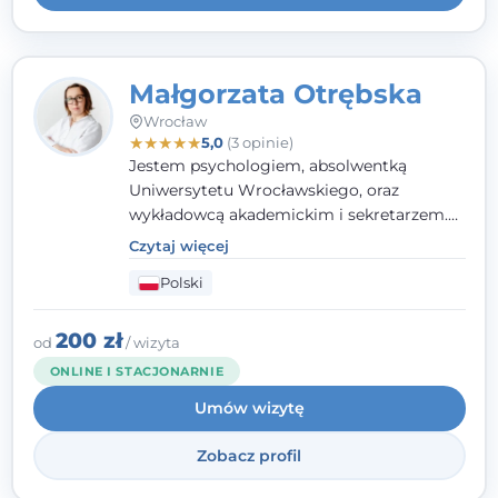
Małgorzata Otrębska
Wrocław
★
★
★
★
★
5,0
(3 opinie)
Jestem psychologiem, absolwentką
Uniwersytetu Wrocławskiego, oraz
wykładowcą akademickim i sekretarzem.
Dodatkowo mam kwalifikacje mediatora,
Czytaj więcej
specjalizując się w sprawach rodzinnych,
Polski
cywilnych oraz karnych.
200 zł
od
/ wizyta
ONLINE I STACJONARNIE
Umów wizytę
Zobacz profil