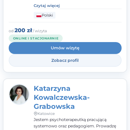
kontakcie z pacjentem najważniejsze są dla
Czytaj więcej
mnie serdeczność, zrozumienie i atmosfera
Polski
pełna ciepła. Wierzę, że skuteczna terapia
to wspólne działanie - razem tworzymy
zespół, który szuka rozwiązań.
200 zł
od
/ wizyta
ONLINE I STACJONARNIE
Umów wizytę
Zobacz profil
Katarzyna
Kowalczewska-
Grabowska
Katowice
Jestem psychoterapeutką pracującą
systemowo oraz pedagogiem. Prowadzę