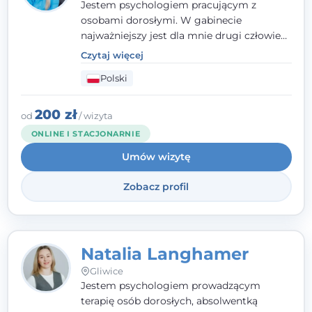
Jestem psychologiem pracującym z
osobami dorosłymi. W gabinecie
najważniejszy jest dla mnie drugi człowiek
- wierzę, że empatia, autentyczność i pełne
Czytaj więcej
zaangażowanie tworzą bezpieczną
Polski
przestrzeń, będącą podstawą pracy nad
zmianą. W praktyce korzystam m.in. z
narzędzi Racjonalnej Terapii Zachowania.
200 zł
od
/ wizyta
ONLINE I STACJONARNIE
Umów wizytę
Zobacz profil
Natalia Langhamer
Gliwice
Jestem psychologiem prowadzącym
terapię osób dorosłych, absolwentką