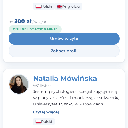
budując relację opartą na zaufaniu i
Polski
Angielski
empatii. Przyjmuję w Poradni Teraply.pl w
Gliwicach oraz online, po polsku i po
angielsku.
200 zł
od
/ wizyta
ONLINE I STACJONARNIE
Umów wizytę
Zobacz profil
Natalia Mówińska
Gliwice
Jestem psychologiem specjalizującym się
w pracy z dziećmi i młodzieżą, absolwentką
Uniwersytetu SWPS w Katowicach.
Prowadzę konsultacje oraz terapię
Czytaj więcej
nastawioną na potrzeby dziecka i jego
Polski
rodziny. Najważniejsze jest dla mnie