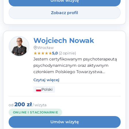
Umów wizytę
Zobacz profil
Wojciech Nowak
Wrocław
★
★
★
★
★
5,0
(2 opinie)
Jestem certyfikowanym psychoterapeutą
psychodynamicznym oraz aktywnym
członkiem Polskiego Towarzystwa
Psychoterapii Psychodynamicznej. W
Czytaj więcej
mojej pracy zawodowej kładę duży nacisk
Polski
na uważne słuchanie Pacjenta. Interesuje
mnie szczególnie psychoterapia zaburzeń
osobowości, zaburzeń nerwicowych i
200 zł
od
/ wizyta
lękowych, a także zagadnienia związane z
ONLINE I STACJONARNIE
małżeństwem i rodziną, w tym problemy w
Umów wizytę
relacjach rodzinnych. Nie specjalizuję się w
uzależnieniach.