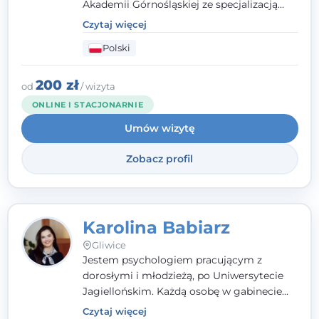
Akademii Górnośląskiej ze specjalizacją
kliniczną. Oferuję konsultacje
Czytaj więcej
psychologiczne i pierwszą pomoc
Polski
psychologiczną w kryzysie, przewlekłym
stresie czy obniżonym nastroju. Każde
spotkanie traktuję z szacunkiem,
200 zł
od
/ wizyta
uważnością i w atmosferze zaufania.
ONLINE I STACJONARNIE
Umów wizytę
Zobacz profil
Karolina Babiarz
Gliwice
Jestem psychologiem pracującym z
dorosłymi i młodzieżą, po Uniwersytecie
Jagiellońskim. Każdą osobę w gabinecie
traktuję jak osobną historię, którą poznaję,
Czytaj więcej