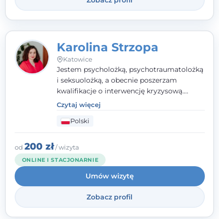
Karolina Strzopa
Katowice
Jestem psycholożką, psychotraumatolożką
i seksuolożką, a obecnie poszerzam
kwalifikacje o interwencję kryzysową.
Pracuję w nurcie terapii trzeciej fali, łącząc
Czytaj więcej
metody o potwierdzonej skuteczności.
Polski
Towarzyszę młodzieży, dorosłym i parom w
radzeniu sobie z bolesnymi
doświadczeniami tak, by mogli żyć pełniej.
200 zł
od
/ wizyta
ONLINE I STACJONARNIE
Umów wizytę
Zobacz profil