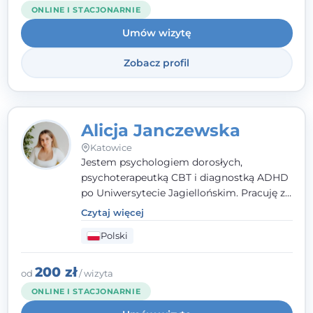
ONLINE I STACJONARNIE
Umów wizytę
Zobacz profil
Alicja Janczewska
Katowice
Jestem psychologiem dorosłych,
psychoterapeutką CBT i diagnostką ADHD
po Uniwersytecie Jagiellońskim. Pracuję z
dorosłymi, młodzieżą i dziećmi, opierając
Czytaj więcej
pomoc na zrozumieniu indywidualnych
Polski
potrzeb i więzi zbudowanej na zaufaniu.
Terapia to dla mnie bezpieczne miejsce, w
którym poczujesz się wysłuchany i
200 zł
od
/ wizyta
zrozumiany.
ONLINE I STACJONARNIE