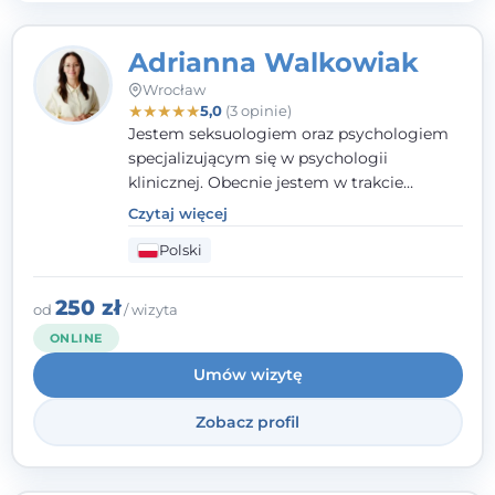
Adrianna Walkowiak
Wrocław
★
★
★
★
★
5,0
(3 opinie)
Jestem seksuologiem oraz psychologiem
specjalizującym się w psychologii
klinicznej. Obecnie jestem w trakcie
szkolenia na psychoterapeutę
Czytaj więcej
systemowego. Posiadam status członka
Polski
nadzwyczajnego Wielkopolskiego
Towarzystwa Terapii Systemowej oraz
należę do Polskiego Towarzystwa
250 zł
od
/ wizyta
Psychiatrycznego. W mojej pracy na
ONLINE
pierwszym miejscu stawiam budowanie
Umów wizytę
atmosfery bezpieczeństwa i zrozumienia w
relacjach z Klientami. Istotna dla nie jest
Zobacz profil
również koncentracja na dostępnych
zasobach.