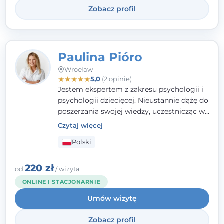
Zobacz profil
Paulina Pióro
Wrocław
★
★
★
★
★
5,0
(2 opinie)
Jestem ekspertem z zakresu psychologii i
psychologii dziecięcej. Nieustannie dążę do
poszerzania swojej wiedzy, uczestnicząc w
różnorodnych szkoleniach. Pracując z
Czytaj więcej
dziećmi, młodzieżą i młodymi dorosłymi
Polski
niezwykle ważne jest dla mnie poczucie
bezpieczeństwa, zrozumienia oraz wolności
w wyrażaniu swojego zdania. Kieruję się
220 zł
od
/ wizyta
etyką zawodową, wierząc, że każdy
ONLINE I STACJONARNIE
człowiek powinien otrzymać wsparcie i
Umów wizytę
pomoc, by poradzić sobie ze swoimi
problemami.
Zobacz profil