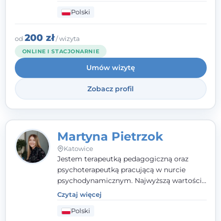
codziennymi trudnościami. Pracuję w
Polski
nurcie poznawczo-behawioralnym, oferując
indywidualne podejście pełne empatii,
zaufania i wsparcia. Jeśli masz za sobą
200 zł
od
/ wizyta
trudny czas, jestem tutaj dla Ciebie.
ONLINE I STACJONARNIE
Umów wizytę
Zobacz profil
Martyna Pietrzok
Katowice
Jestem terapeutką pedagogiczną oraz
psychoterapeutką pracującą w nurcie
psychodynamicznym. Najwyższą wartością
jest dla mnie bliska, pełna zrozumienia i
Czytaj więcej
zaangażowania relacja z pacjentem. To
Polski
właśnie ta oparta na zaufaniu więź staje się