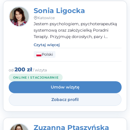
Sonia Ligocka
Katowice
Jestem psychologiem, psychoterapeutką
systemową oraz założycielką Poradni
Teraply. Przyjmuję dorosłych, pary i
rodziny, dobierając metody do
Czytaj więcej
indywidualnych zasobów pacjenta. Wierzę
Polski
w drzemiące w Tobie zasoby, które
pozwolą Ci wyjść z kryzysu - a jeśli jeszcze
ich nie widzisz, pomogę Ci je odsłonić.
200 zł
od
/ wizyta
ONLINE I STACJONARNIE
Umów wizytę
Zobacz profil
Zuzanna Ptaszyńska