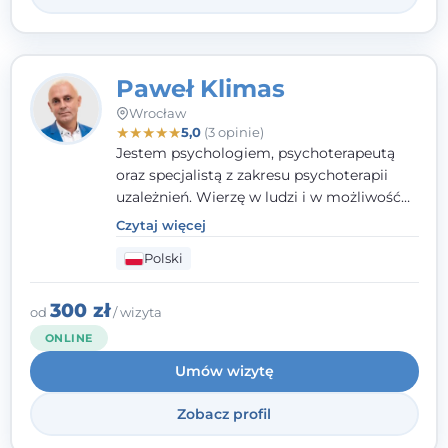
Paweł Klimas
Wrocław
★
★
★
★
★
5,0
(3 opinie)
Jestem psychologiem, psychoterapeutą
oraz specjalistą z zakresu psychoterapii
uzależnień. Wierzę w ludzi i w możliwość
wprowadzenia zmian w ich życiu. Bardzo
Czytaj więcej
często przekonuje się o tym, że każdy z nas,
Polski
w tym Ty i ja, ma wpływ na swoje
szczęście. Należy uwierzyć w siebie i działać
w obranym kierunku.
300 zł
od
/ wizyta
ONLINE
Umów wizytę
Zobacz profil