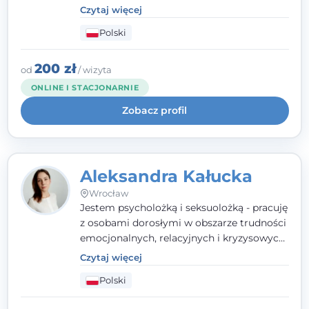
doświadczają kryzysów psychicznych,
Czytaj więcej
traumy, stanów lękowych i trudności
Polski
relacyjnych. W pracy kieruję się
uważnością, empatią i głębokim
szacunkiem dla indywidualnej historii
200 zł
od
/ wizyta
każdego człowieka. Jestem w trakcie
ONLINE I STACJONARNIE
czteroletniej szkoły psychoterapii
Zobacz profil
poznawczo-behawioralnej
rekomendowanej przez PTTPB.
Aleksandra Kałucka
Wrocław
Jestem psycholożką i seksuolożką - pracuję
z osobami dorosłymi w obszarze trudności
emocjonalnych, relacyjnych i kryzysowych,
w tym z osobami po doświadczeniach
Czytaj więcej
przemocy. Ukończyłam psychologię
Polski
kliniczną oraz studia podyplomowe z
interwencji kryzysowej i seksuologii