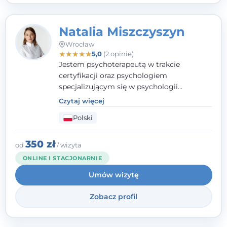
Natalia Miszczyszyn
Wrocław
★
★
★
★
★
5,0
(2 opinie)
Jestem psychoterapeutą w trakcie
certyfikacji oraz psychologiem
specjalizującym się w psychologii
klinicznej. Ukończyłam również studia
Czytaj więcej
podyplomowe z Praktycznej Diagnozy
Polski
Psychologicznej. Aktywnie uczestniczę w
działalności Polskiego Towarzystwa
Psychiatrycznego oraz Polskiego
350 zł
od
/ wizyta
Towarzystwa Psychologicznego, a także
ONLINE I STACJONARNIE
jestem członkiem nadzwyczajnym
Umów wizytę
Wielkopolskiego Towarzystwa Terapii
Systemowej.
Zobacz profil