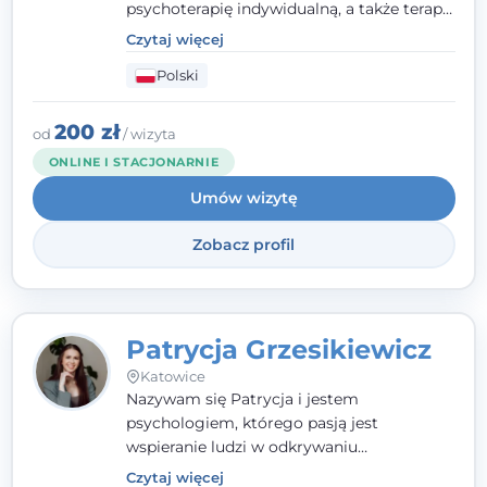
psychoterapię indywidualną, a także terapię
par, małżeństw i rodzin. Patrzę na
Czytaj więcej
człowieka całościowo - w kontekście jego
Polski
relacji z rodziną, pracą i otoczeniem - i
opieram współpracę na Twoich mocnych
stronach.
200 zł
od
/ wizyta
ONLINE I STACJONARNIE
Umów wizytę
Zobacz profil
Patrycja Grzesikiewicz
Katowice
Nazywam się Patrycja i jestem
psychologiem, którego pasją jest
wspieranie ludzi w odkrywaniu
wewnętrznej siły i radzeniu sobie z
Czytaj więcej