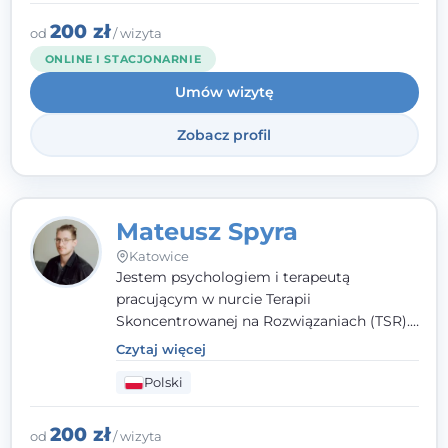
przestrzenią, w której można dotrzeć do
źródła trudności i spojrzeć na nie inaczej
200 zł
od
/ wizyta
niż dotąd.
ONLINE I STACJONARNIE
Umów wizytę
Zobacz profil
Mateusz Spyra
Katowice
Jestem psychologiem i terapeutą
pracującym w nurcie Terapii
Skoncentrowanej na Rozwiązaniach (TSR).
Towarzyszę młodzieży i dorosłym z
Czytaj więcej
empatią, zrozumieniem i bez oceniania.
Polski
Daję przestrzeń do bycia sobą, bo wiem, że
w każdym człowieku jest coś wyjątkowego.
200 zł
od
/ wizyta