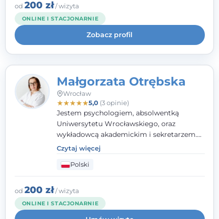
klinicznej na SWPS we Wrocławiu. W pracy
200 zł
od
/ wizyta
kieruję się empatią, etyką zawodową i
ONLINE I STACJONARNIE
uważnością na potrzeby klienta.
Zobacz profil
Małgorzata Otrębska
Wrocław
★
★
★
★
★
5,0
(3 opinie)
Jestem psychologiem, absolwentką
Uniwersytetu Wrocławskiego, oraz
wykładowcą akademickim i sekretarzem.
Dodatkowo mam kwalifikacje mediatora,
Czytaj więcej
specjalizując się w sprawach rodzinnych,
Polski
cywilnych oraz karnych.
200 zł
od
/ wizyta
ONLINE I STACJONARNIE