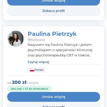
Umów wizytę
Zobacz profil
Paulina Pietrzyk
Katowice
Nazywam się Paulina Pietrzyk i jestem
psychologiem o specjalności klinicznej
oraz psychoterapeutką CBT w trakcie
szkolenia. Pracuję z dorosłymi, którzy
Czytaj więcej
szukają wsparcia w trudnych momentach -
Polski
w obliczu lęku, przewlekłego stresu,
natłoku myśli, obniżonego nastroju,
wypalenia czy kryzysu, a także po prostu
200 zł
od
/ wizyta
chcą lepiej poznać siebie.
ONLINE I STACJONARNIE
Umów wizytę
Zobacz profil