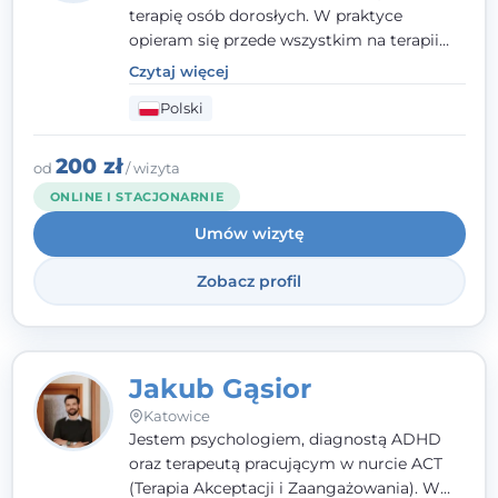
terapię osób dorosłych. W praktyce
opieram się przede wszystkim na terapii
poznawczo-behawioralnej (CBT), a także na
Czytaj więcej
podejściu skoncentrowanym na
Polski
rozwiązaniach (TSR) oraz Racjonalnej
Terapii Zachowania (RTZ). Dużą wagę
przykładam do relacji opartej na empatii,
200 zł
od
/ wizyta
poczuciu bezpieczeństwa i wzajemnym
ONLINE I STACJONARNIE
zrozumieniu.
Umów wizytę
Zobacz profil
Jakub Gąsior
Katowice
Jestem psychologiem, diagnostą ADHD
oraz terapeutą pracującym w nurcie ACT
(Terapia Akceptacji i Zaangażowania). W