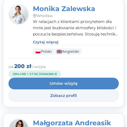
Monika Zalewska
Wrocław
W relacjach z klientami priorytetem dla
mnie jest budowanie atmosfery bliskości i
poczucia bezpieczeństwa. Stosuję techniki
poznawczo-behawioralne oraz metody,
Czytaj więcej
które koncentrują się na rozwiązaniach
Polski
Angielski
(TSR). Te polegają na osiąganiu
zamierzonych celów (doprowadzeniu do
rozwiązania trudnych sytuacji) poprzez
200 zł
od
/ wizyta
identyfikowanie i wzmacnianie zasobów
ONLINE I STACJONARNIE
oraz mocnych stron klienta. W swojej
Umów wizytę
pracy korzystam także z metod dialogu
motywacyjnego i treningu uważności.
Zobacz profil
Małgorzata Andreasik