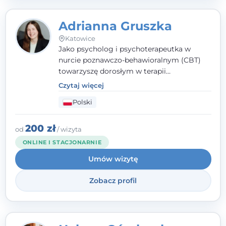
Adrianna Gruszka
Katowice
Jako psycholog i psychoterapeutka w
nurcie poznawczo-behawioralnym (CBT)
towarzyszę dorosłym w terapii
indywidualnej oraz nastolatkom od 15. roku
Czytaj więcej
życia. Zależy mi, by naprawdę usłyszeć, z
Polski
czym do mnie przychodzisz, i dobrać
sposób pracy do Ciebie - bez gotowych
schematów i bez oceniania.
200 zł
od
/ wizyta
ONLINE I STACJONARNIE
Umów wizytę
Zobacz profil