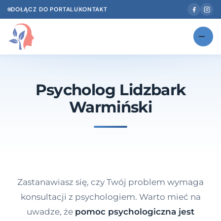
DOŁĄCZ DO PORTALU
KONTAKT
Znajdź swojego specjalistę
NOWOŚĆ
Psycholog Lidzbark
Gabinety
NOWOŚĆ
Warmiński
Według specjalizacji
Psycholog w Twoim języku
Diagnozy psychologiczne
Testy psychologiczne
Zastanawiasz się, czy Twój problem wymaga
Dawka wiedzy
konsultacji z psychologiem. Warto mieć na
uwadze, że
pomoc psychologiczna jest
Dla specjalistów