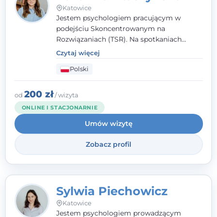
Katowice
Jestem psychologiem pracującym w
podejściu Skoncentrowanym na
Rozwiązaniach (TSR). Na spotkaniach
pracuję w sposób dopasowany do Ciebie -
Czytaj więcej
nawet jeśli na starcie nie wiesz dokładnie,
Polski
czego potrzebujesz, odkrywamy to razem,
krok po kroku. Towarzyszę dorosłym oraz
młodzieży od 13. roku życia.
200 zł
od
/ wizyta
ONLINE I STACJONARNIE
Umów wizytę
Zobacz profil
Sylwia Piechowicz
Katowice
Jestem psychologiem prowadzącym