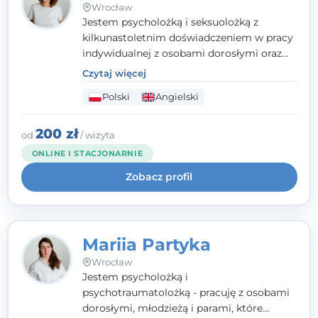
Wrocław
Jestem psycholożką i seksuolożką z
kilkunastoletnim doświadczeniem w pracy
indywidualnej z osobami dorosłymi oraz
parami. Specjalizuję się w obszarze zdrowia
Czytaj więcej
seksualnego, żałoby, kryzysów życiowych i
Polski
Angielski
wypalenia zawodowego. Pracuję w języku
polskim i angielskim, w podejściu
humanistycznym, opartym na
200 zł
od
/ wizyta
partnerstwie i podmiotowości klienta.
ONLINE I STACJONARNIE
Zobacz profil
Mariia Partyka
Wrocław
Jestem psycholożką i
psychotraumatolożką - pracuję z osobami
dorosłymi, młodzieżą i parami, które