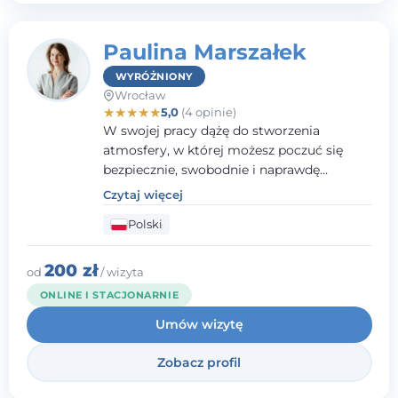
Paulina Marszałek
WYRÓŻNIONY
Wrocław
★
★
★
★
★
5,0
(4 opinie)
W swojej pracy dążę do stworzenia
atmosfery, w której możesz poczuć się
bezpiecznie, swobodnie i naprawdę
wysłuchany(-a). Zależy mi na
Czytaj więcej
towarzyszeniu Ci w drodze do większego
Polski
dobrostanu, lepszego poznania siebie oraz
budowania wartościowych i
satysfakcjonujących relacji - zarówno z
200 zł
od
/ wizyta
innymi, jak i z samym sobą. Możliwość
ONLINE I STACJONARNIE
bycia częścią tego procesu traktuję jako
Umów wizytę
duże wyróżnienie.
Zobacz profil