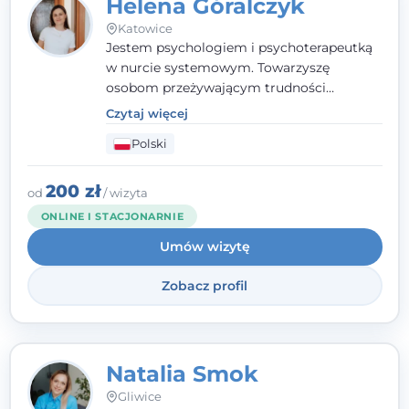
Helena Góralczyk
Katowice
Jestem psychologiem i psychoterapeutką
w nurcie systemowym. Towarzyszę
osobom przeżywającym trudności
emocjonalne, relacyjne albo znajdującym
Czytaj więcej
się w kryzysie. Liczy się dla mnie
Polski
autentyczna, oparta na zaufaniu relacja
oraz przestrzeń, w której każdy poczuje się
wysłuchany i potraktowany z szacunkiem.
200 zł
od
/ wizyta
ONLINE I STACJONARNIE
Umów wizytę
Zobacz profil
Natalia Smok
Gliwice