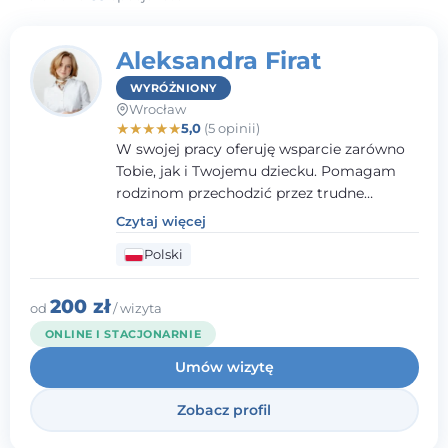
Aleksandra Firat
WYRÓŻNIONY
Wrocław
★
★
★
★
★
5,0
(5 opinii)
W swojej pracy oferuję wsparcie zarówno
Tobie, jak i Twojemu dziecku. Pomagam
rodzinom przechodzić przez trudne
momenty, opierając współpracę na
Czytaj więcej
wzajemnym zaufaniu i otwartej
Polski
komunikacji. Posiadam doświadczenie w
pracy z dziećmi i młodzieżą mierzącymi się
z różnorodnymi trudnościami
200 zł
od
/ wizyta
emocjonalnymi oraz rozwojowymi.
ONLINE I STACJONARNIE
Umów wizytę
Zobacz profil