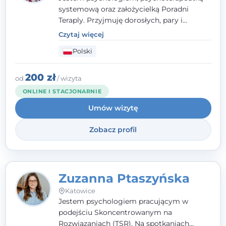
systemową oraz założycielką Poradni
Teraply. Przyjmuję dorosłych, pary i
rodziny, dobierając metody do
Czytaj więcej
indywidualnych zasobów pacjenta. Wierzę
Polski
w drzemiące w Tobie zasoby, które
pozwolą Ci wyjść z kryzysu - a jeśli jeszcze
ich nie widzisz, pomogę Ci je odsłonić.
200 zł
od
/ wizyta
ONLINE I STACJONARNIE
Umów wizytę
Zobacz profil
Zuzanna Ptaszyńska
Katowice
Jestem psychologiem pracującym w
podejściu Skoncentrowanym na
Rozwiązaniach (TSR). Na spotkaniach