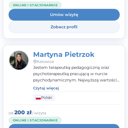
trudny czas, jestem tutaj dla Ciebie.
ONLINE I STACJONARNIE
Umów wizytę
Zobacz profil
Martyna Pietrzok
Katowice
Jestem terapeutką pedagogiczną oraz
psychoterapeutką pracującą w nurcie
psychodynamicznym. Najwyższą wartością
jest dla mnie bliska, pełna zrozumienia i
Czytaj więcej
zaangażowania relacja z pacjentem. To
Polski
właśnie ta oparta na zaufaniu więź staje się
przestrzenią, w której można dotrzeć do
źródła trudności i spojrzeć na nie inaczej
200 zł
od
/ wizyta
niż dotąd.
ONLINE I STACJONARNIE