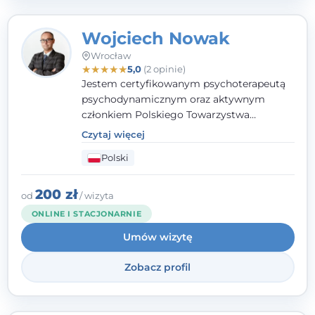
Wojciech Nowak
Wrocław
★
★
★
★
★
5,0
(2 opinie)
Jestem certyfikowanym psychoterapeutą
psychodynamicznym oraz aktywnym
członkiem Polskiego Towarzystwa
Psychoterapii Psychodynamicznej. W
Czytaj więcej
mojej pracy zawodowej kładę duży nacisk
Polski
na uważne słuchanie Pacjenta. Interesuje
mnie szczególnie psychoterapia zaburzeń
osobowości, zaburzeń nerwicowych i
200 zł
od
/ wizyta
lękowych, a także zagadnienia związane z
ONLINE I STACJONARNIE
małżeństwem i rodziną, w tym problemy w
Umów wizytę
relacjach rodzinnych. Nie specjalizuję się w
uzależnieniach.
Zobacz profil