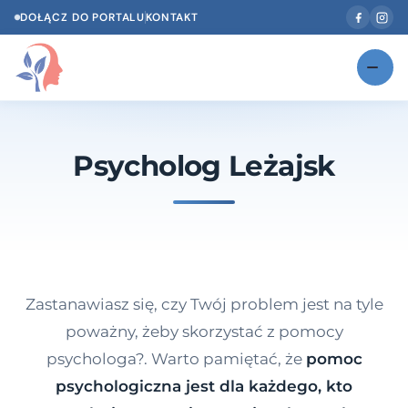
DOŁĄCZ DO PORTALU
KONTAKT
Znajdź swojego specjalistę
NOWOŚĆ
Psycholog Leżajsk
Gabinety
NOWOŚĆ
Według specjalizacji
Psycholog w Twoim języku
Diagnozy psychologiczne
Zastanawiasz się, czy Twój problem jest na tyle
Testy psychologiczne
poważny, żeby skorzystać z pomocy
psychologa?. Warto pamiętać, że
pomoc
Dawka wiedzy
psychologiczna jest dla każdego, kto
Dla specjalistów