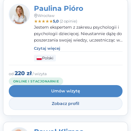
Paulina Pióro
Wrocław
★
★
★
★
★
5,0
(2 opinie)
Jestem ekspertem z zakresu psychologii i
psychologii dziecięcej. Nieustannie dążę do
poszerzania swojej wiedzy, uczestnicząc w
różnorodnych szkoleniach. Pracując z
Czytaj więcej
dziećmi, młodzieżą i młodymi dorosłymi
Polski
niezwykle ważne jest dla mnie poczucie
bezpieczeństwa, zrozumienia oraz wolności
w wyrażaniu swojego zdania. Kieruję się
220 zł
od
/ wizyta
etyką zawodową, wierząc, że każdy
ONLINE I STACJONARNIE
człowiek powinien otrzymać wsparcie i
Umów wizytę
pomoc, by poradzić sobie ze swoimi
problemami.
Zobacz profil