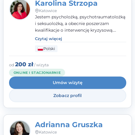
Karolina Strzopa
Katowice
Jestem psycholożką, psychotraumatolożką
i seksuolożką, a obecnie poszerzam
kwalifikacje o interwencję kryzysową.
Pracuję w nurcie terapii trzeciej fali, łącząc
Czytaj więcej
metody o potwierdzonej skuteczności.
Polski
Towarzyszę młodzieży, dorosłym i parom w
radzeniu sobie z bolesnymi
doświadczeniami tak, by mogli żyć pełniej.
200 zł
od
/ wizyta
ONLINE I STACJONARNIE
Umów wizytę
Zobacz profil
Adrianna Gruszka
Katowice