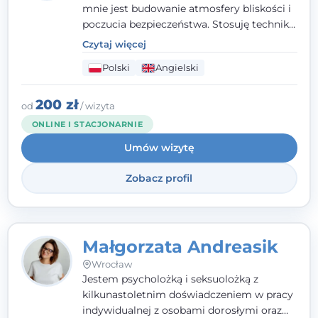
mnie jest budowanie atmosfery bliskości i
poczucia bezpieczeństwa. Stosuję techniki
poznawczo-behawioralne oraz metody,
Czytaj więcej
które koncentrują się na rozwiązaniach
Polski
Angielski
(TSR). Te polegają na osiąganiu
zamierzonych celów (doprowadzeniu do
rozwiązania trudnych sytuacji) poprzez
200 zł
od
/ wizyta
identyfikowanie i wzmacnianie zasobów
ONLINE I STACJONARNIE
oraz mocnych stron klienta. W swojej
Umów wizytę
pracy korzystam także z metod dialogu
motywacyjnego i treningu uważności.
Zobacz profil
Małgorzata Andreasik
Wrocław
Jestem psycholożką i seksuolożką z
kilkunastoletnim doświadczeniem w pracy
indywidualnej z osobami dorosłymi oraz