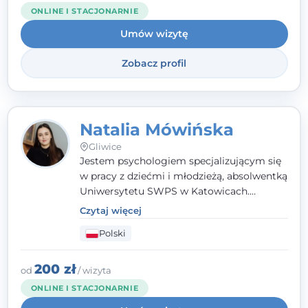
ONLINE I STACJONARNIE
Umów wizytę
Zobacz profil
Natalia Mówińska
Gliwice
Jestem psychologiem specjalizującym się
w pracy z dziećmi i młodzieżą, absolwentką
Uniwersytetu SWPS w Katowicach.
Prowadzę konsultacje oraz terapię
Czytaj więcej
nastawioną na potrzeby dziecka i jego
Polski
rodziny. Najważniejsze jest dla mnie
stworzenie bezpiecznego miejsca, w
którym dziecko czuje się zauważone i
200 zł
od
/ wizyta
zrozumiane.
ONLINE I STACJONARNIE