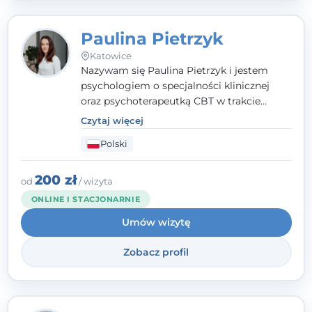
Paulina Pietrzyk
Katowice
Nazywam się Paulina Pietrzyk i jestem
psychologiem o specjalności klinicznej
oraz psychoterapeutką CBT w trakcie
szkolenia. Pracuję z dorosłymi, którzy
Czytaj więcej
szukają wsparcia w trudnych momentach -
Polski
w obliczu lęku, przewlekłego stresu,
natłoku myśli, obniżonego nastroju,
wypalenia czy kryzysu, a także po prostu
200 zł
od
/ wizyta
chcą lepiej poznać siebie.
ONLINE I STACJONARNIE
Umów wizytę
Zobacz profil