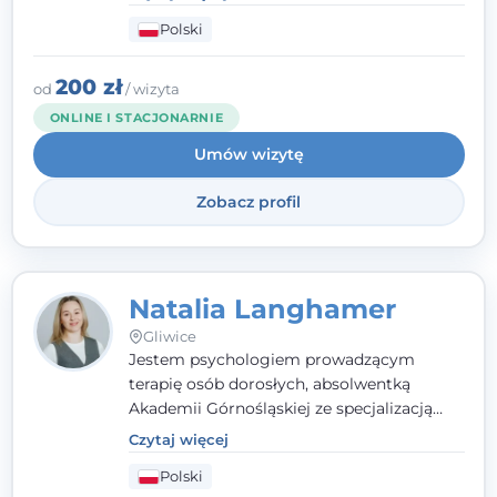
zaangażowanie tworzą bezpieczną
Polski
przestrzeń, będącą podstawą pracy nad
zmianą. W praktyce korzystam m.in. z
narzędzi Racjonalnej Terapii Zachowania.
200 zł
od
/ wizyta
ONLINE I STACJONARNIE
Umów wizytę
Zobacz profil
Natalia Langhamer
Gliwice
Jestem psychologiem prowadzącym
terapię osób dorosłych, absolwentką
Akademii Górnośląskiej ze specjalizacją
kliniczną. Oferuję konsultacje
Czytaj więcej
psychologiczne i pierwszą pomoc
Polski
psychologiczną w kryzysie, przewlekłym