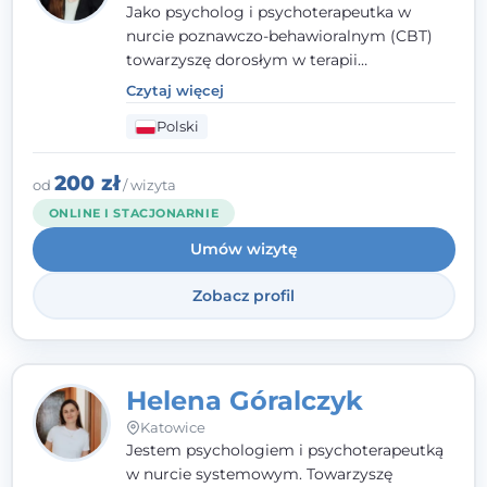
Jako psycholog i psychoterapeutka w
nurcie poznawczo-behawioralnym (CBT)
towarzyszę dorosłym w terapii
indywidualnej oraz nastolatkom od 15. roku
Czytaj więcej
życia. Zależy mi, by naprawdę usłyszeć, z
Polski
czym do mnie przychodzisz, i dobrać
sposób pracy do Ciebie - bez gotowych
schematów i bez oceniania.
200 zł
od
/ wizyta
ONLINE I STACJONARNIE
Umów wizytę
Zobacz profil
Helena Góralczyk
Katowice
Jestem psychologiem i psychoterapeutką
w nurcie systemowym. Towarzyszę