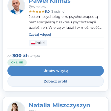
Paweł Klimas
Wrocław
★
★
★
★
★
5,0
(3 opinie)
Jestem psychologiem, psychoterapeutą
oraz specjalistą z zakresu psychoterapii
uzależnień. Wierzę w ludzi i w możliwość
wprowadzenia zmian w ich życiu. Bardzo
Czytaj więcej
często przekonuje się o tym, że każdy z nas,
Polski
w tym Ty i ja, ma wpływ na swoje
szczęście. Należy uwierzyć w siebie i działać
w obranym kierunku.
300 zł
od
/ wizyta
ONLINE
Umów wizytę
Zobacz profil
Natalia Miszczyszyn