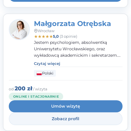
Małgorzata Otrębska
Wrocław
★
★
★
★
★
5,0
(3 opinie)
Jestem psychologiem, absolwentką
Uniwersytetu Wrocławskiego, oraz
wykładowcą akademickim i sekretarzem.
Dodatkowo mam kwalifikacje mediatora,
Czytaj więcej
specjalizując się w sprawach rodzinnych,
Polski
cywilnych oraz karnych.
200 zł
od
/ wizyta
ONLINE I STACJONARNIE
Umów wizytę
Zobacz profil