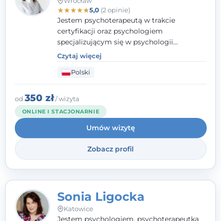
Wrocław
★
★
★
★
★
5,0
(2 opinie)
Jestem psychoterapeutą w trakcie
certyfikacji oraz psychologiem
specjalizującym się w psychologii
klinicznej. Ukończyłam również studia
Czytaj więcej
podyplomowe z Praktycznej Diagnozy
Polski
Psychologicznej. Aktywnie uczestniczę w
działalności Polskiego Towarzystwa
Psychiatrycznego oraz Polskiego
350 zł
od
/ wizyta
Towarzystwa Psychologicznego, a także
ONLINE I STACJONARNIE
jestem członkiem nadzwyczajnym
Umów wizytę
Wielkopolskiego Towarzystwa Terapii
Systemowej.
Zobacz profil
Sonia Ligocka
Katowice
Jestem psychologiem, psychoterapeutką