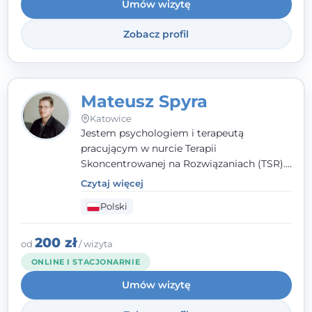
Umów wizytę
Zobacz profil
Mateusz Spyra
Katowice
Jestem psychologiem i terapeutą
pracującym w nurcie Terapii
Skoncentrowanej na Rozwiązaniach (TSR).
Towarzyszę młodzieży i dorosłym z
Czytaj więcej
empatią, zrozumieniem i bez oceniania.
Polski
Daję przestrzeń do bycia sobą, bo wiem, że
w każdym człowieku jest coś wyjątkowego.
200 zł
od
/ wizyta
ONLINE I STACJONARNIE
Umów wizytę