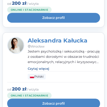
szacunkiem dla indywidualnej historii
200 zł
od
/ wizyta
każdego człowieka. Jestem w trakcie
ONLINE I STACJONARNIE
czteroletniej szkoły psychoterapii
Zobacz profil
poznawczo-behawioralnej
rekomendowanej przez PTTPB.
Aleksandra Kałucka
Wrocław
Jestem psycholożką i seksuolożką - pracuję
z osobami dorosłymi w obszarze trudności
emocjonalnych, relacyjnych i kryzysowych,
w tym z osobami po doświadczeniach
Czytaj więcej
przemocy. Ukończyłam psychologię
Polski
kliniczną oraz studia podyplomowe z
interwencji kryzysowej i seksuologii
klinicznej na SWPS we Wrocławiu. W pracy
200 zł
od
/ wizyta
kieruję się empatią, etyką zawodową i
ONLINE I STACJONARNIE
uważnością na potrzeby klienta.
Zobacz profil