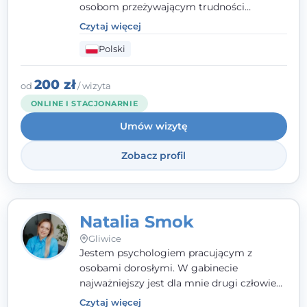
osobom przeżywającym trudności
emocjonalne, relacyjne albo znajdującym
Czytaj więcej
się w kryzysie. Liczy się dla mnie
Polski
autentyczna, oparta na zaufaniu relacja
oraz przestrzeń, w której każdy poczuje się
wysłuchany i potraktowany z szacunkiem.
200 zł
od
/ wizyta
ONLINE I STACJONARNIE
Umów wizytę
Zobacz profil
Natalia Smok
Gliwice
Jestem psychologiem pracującym z
osobami dorosłymi. W gabinecie
najważniejszy jest dla mnie drugi człowiek
- wierzę, że empatia, autentyczność i pełne
Czytaj więcej