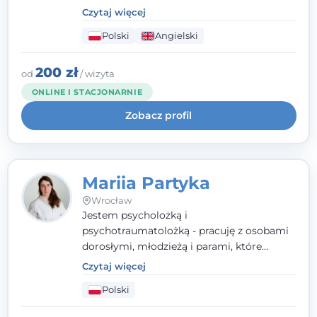
parami. Specjalizuję się w obszarze zdrowia
Czytaj więcej
seksualnego, żałoby, kryzysów życiowych i
Polski
Angielski
wypalenia zawodowego. Pracuję w języku
polskim i angielskim, w podejściu
humanistycznym, opartym na
200 zł
od
/ wizyta
partnerstwie i podmiotowości klienta.
ONLINE I STACJONARNIE
Zobacz profil
Mariia Partyka
Wrocław
Jestem psycholożką i
psychotraumatolożką - pracuję z osobami
dorosłymi, młodzieżą i parami, które
doświadczają kryzysów psychicznych,
Czytaj więcej
traumy, stanów lękowych i trudności
Polski
relacyjnych. W pracy kieruję się
uważnością, empatią i głębokim