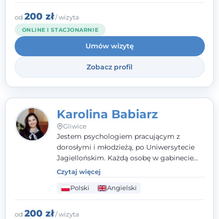
stresie czy obniżonym nastroju. Każde
spotkanie traktuję z szacunkiem,
200 zł
od
/ wizyta
uważnością i w atmosferze zaufania.
ONLINE I STACJONARNIE
Umów wizytę
Zobacz profil
Karolina Babiarz
Gliwice
Jestem psychologiem pracującym z
dorosłymi i młodzieżą, po Uniwersytecie
Jagiellońskim. Każdą osobę w gabinecie
traktuję jak osobną historię, którą poznaję,
Czytaj więcej
budując relację opartą na zaufaniu i
Polski
Angielski
empatii. Przyjmuję w Poradni Teraply.pl w
Gliwicach oraz online, po polsku i po
angielsku.
200 zł
od
/ wizyta