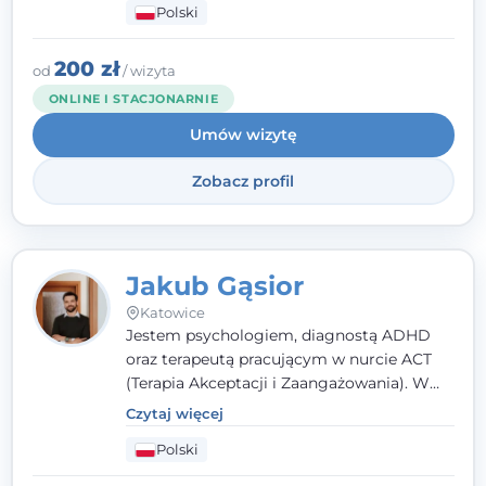
Polski
rozwiązaniach (TSR) oraz Racjonalnej
Terapii Zachowania (RTZ). Dużą wagę
przykładam do relacji opartej na empatii,
200 zł
od
/ wizyta
poczuciu bezpieczeństwa i wzajemnym
ONLINE I STACJONARNIE
zrozumieniu.
Umów wizytę
Zobacz profil
Jakub Gąsior
Katowice
Jestem psychologiem, diagnostą ADHD
oraz terapeutą pracującym w nurcie ACT
(Terapia Akceptacji i Zaangażowania). W
kontakcie z pacjentem najważniejsze są dla
Czytaj więcej
mnie serdeczność, zrozumienie i atmosfera
Polski
pełna ciepła. Wierzę, że skuteczna terapia
to wspólne działanie - razem tworzymy