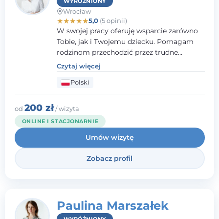
WYRÓŻNIONY
Wrocław
★
★
★
★
★
5,0
(5 opinii)
W swojej pracy oferuję wsparcie zarówno
Tobie, jak i Twojemu dziecku. Pomagam
rodzinom przechodzić przez trudne
momenty, opierając współpracę na
Czytaj więcej
wzajemnym zaufaniu i otwartej
Polski
komunikacji. Posiadam doświadczenie w
pracy z dziećmi i młodzieżą mierzącymi się
z różnorodnymi trudnościami
200 zł
od
/ wizyta
emocjonalnymi oraz rozwojowymi.
ONLINE I STACJONARNIE
Umów wizytę
Zobacz profil
Paulina Marszałek