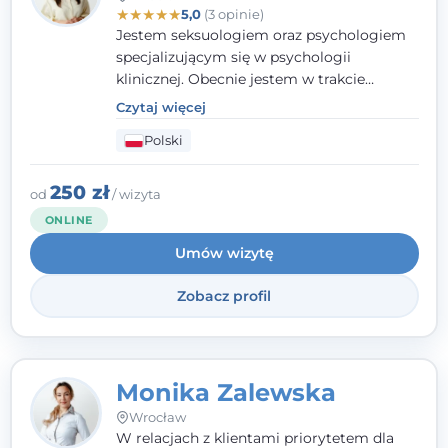
★
★
★
★
★
5,0
(3 opinie)
Jestem seksuologiem oraz psychologiem
specjalizującym się w psychologii
klinicznej. Obecnie jestem w trakcie
szkolenia na psychoterapeutę
Czytaj więcej
systemowego. Posiadam status członka
Polski
nadzwyczajnego Wielkopolskiego
Towarzystwa Terapii Systemowej oraz
należę do Polskiego Towarzystwa
250 zł
od
/ wizyta
Psychiatrycznego. W mojej pracy na
ONLINE
pierwszym miejscu stawiam budowanie
Umów wizytę
atmosfery bezpieczeństwa i zrozumienia w
relacjach z Klientami. Istotna dla nie jest
Zobacz profil
również koncentracja na dostępnych
zasobach.
Monika Zalewska
Wrocław
W relacjach z klientami priorytetem dla