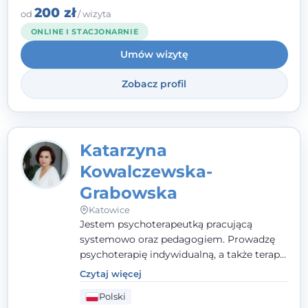
zespół, który szuka rozwiązań.
200 zł
od
/ wizyta
ONLINE I STACJONARNIE
Umów wizytę
Zobacz profil
Katarzyna
Kowalczewska-
Grabowska
Katowice
Jestem psychoterapeutką pracującą
systemowo oraz pedagogiem. Prowadzę
psychoterapię indywidualną, a także terapię
par, małżeństw i rodzin. Patrzę na
Czytaj więcej
człowieka całościowo - w kontekście jego
Polski
relacji z rodziną, pracą i otoczeniem - i