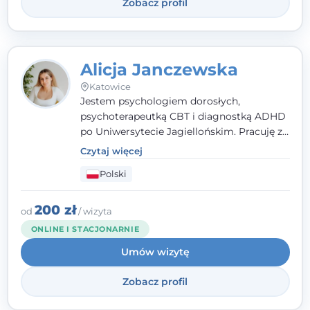
Zobacz profil
Alicja Janczewska
Katowice
Jestem psychologiem dorosłych,
psychoterapeutką CBT i diagnostką ADHD
po Uniwersytecie Jagiellońskim. Pracuję z
dorosłymi, młodzieżą i dziećmi, opierając
Czytaj więcej
pomoc na zrozumieniu indywidualnych
Polski
potrzeb i więzi zbudowanej na zaufaniu.
Terapia to dla mnie bezpieczne miejsce, w
którym poczujesz się wysłuchany i
200 zł
od
/ wizyta
zrozumiany.
ONLINE I STACJONARNIE
Umów wizytę
Zobacz profil