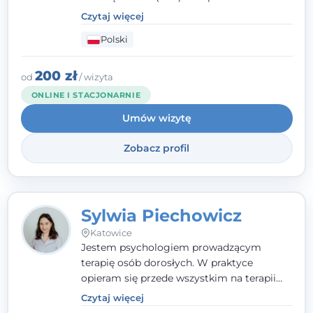
pracuję w sposób dopasowany do Ciebie -
Czytaj więcej
nawet jeśli na starcie nie wiesz dokładnie,
Polski
czego potrzebujesz, odkrywamy to razem,
krok po kroku. Towarzyszę dorosłym oraz
młodzieży od 13. roku życia.
200 zł
od
/ wizyta
ONLINE I STACJONARNIE
Umów wizytę
Zobacz profil
Sylwia Piechowicz
Katowice
Jestem psychologiem prowadzącym
terapię osób dorosłych. W praktyce
opieram się przede wszystkim na terapii
poznawczo-behawioralnej (CBT), a także na
Czytaj więcej
podejściu skoncentrowanym na