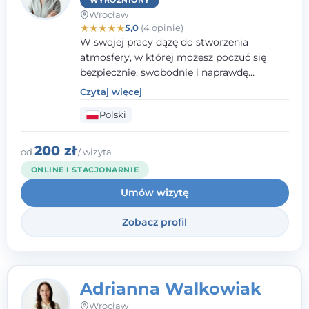
WYRÓŻNIONY
Wrocław
★
★
★
★
★
5,0
(4 opinie)
W swojej pracy dążę do stworzenia
atmosfery, w której możesz poczuć się
bezpiecznie, swobodnie i naprawdę
wysłuchany(-a). Zależy mi na
Czytaj więcej
towarzyszeniu Ci w drodze do większego
Polski
dobrostanu, lepszego poznania siebie oraz
budowania wartościowych i
satysfakcjonujących relacji - zarówno z
200 zł
od
/ wizyta
innymi, jak i z samym sobą. Możliwość
ONLINE I STACJONARNIE
bycia częścią tego procesu traktuję jako
Umów wizytę
duże wyróżnienie.
Zobacz profil
Adrianna Walkowiak
Wrocław