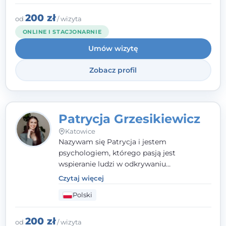
opieram współpracę na Twoich mocnych
stronach.
200 zł
od
/ wizyta
ONLINE I STACJONARNIE
Umów wizytę
Zobacz profil
Patrycja Grzesikiewicz
Katowice
Nazywam się Patrycja i jestem
psychologiem, którego pasją jest
wspieranie ludzi w odkrywaniu
wewnętrznej siły i radzeniu sobie z
Czytaj więcej
codziennymi trudnościami. Pracuję w
Polski
nurcie poznawczo-behawioralnym, oferując
indywidualne podejście pełne empatii,
zaufania i wsparcia. Jeśli masz za sobą
200 zł
od
/ wizyta