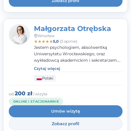
Zobacz profil
Małgorzata Otrębska
Wrocław
★
★
★
★
★
5,0
(3 opinie)
Jestem psychologiem, absolwentką
Uniwersytetu Wrocławskiego, oraz
wykładowcą akademickim i sekretarzem.
Dodatkowo mam kwalifikacje mediatora,
Czytaj więcej
specjalizując się w sprawach rodzinnych,
Polski
cywilnych oraz karnych.
200 zł
od
/ wizyta
ONLINE I STACJONARNIE
Umów wizytę
Zobacz profil