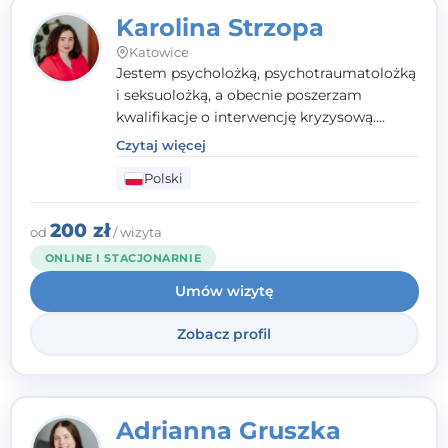
Karolina Strzopa
Katowice
Jestem psycholożką, psychotraumatolożką
i seksuolożką, a obecnie poszerzam
kwalifikacje o interwencję kryzysową.
Pracuję w nurcie terapii trzeciej fali, łącząc
Czytaj więcej
metody o potwierdzonej skuteczności.
Polski
Towarzyszę młodzieży, dorosłym i parom w
radzeniu sobie z bolesnymi
doświadczeniami tak, by mogli żyć pełniej.
200 zł
od
/ wizyta
ONLINE I STACJONARNIE
Umów wizytę
Zobacz profil
Adrianna Gruszka