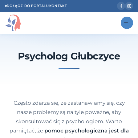
DOŁĄCZ DO PORTALU
KONTAKT
Znajdź swojego specjalistę
NOWOŚĆ
Psycholog Głubczyce
Gabinety
NOWOŚĆ
Według specjalizacji
Psycholog w Twoim języku
Diagnozy psychologiczne
Często zdarza się, że zastanawiamy się, czy
Testy psychologiczne
nasze problemy są na tyle poważne, aby
skonsultować się z psychologiem. Warto
Dawka wiedzy
pamiętać, że
pomoc psychologiczna jest dla
Dla specjalistów