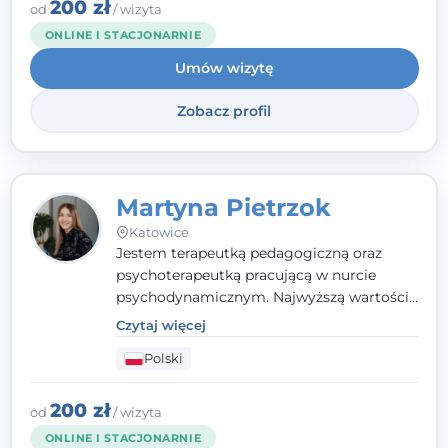
zaufania i wsparcia. Jeśli masz za sobą
200 zł
od
/ wizyta
trudny czas, jestem tutaj dla Ciebie.
ONLINE I STACJONARNIE
Umów wizytę
Zobacz profil
Martyna Pietrzok
Katowice
Jestem terapeutką pedagogiczną oraz
psychoterapeutką pracującą w nurcie
psychodynamicznym. Najwyższą wartością
jest dla mnie bliska, pełna zrozumienia i
Czytaj więcej
zaangażowania relacja z pacjentem. To
Polski
właśnie ta oparta na zaufaniu więź staje się
przestrzenią, w której można dotrzeć do
źródła trudności i spojrzeć na nie inaczej
200 zł
od
/ wizyta
niż dotąd.
ONLINE I STACJONARNIE