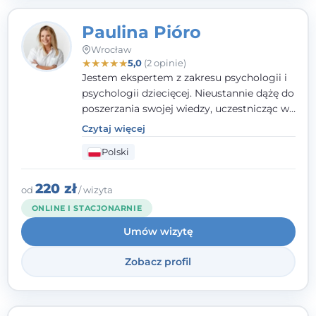
Paulina Pióro
Wrocław
★
★
★
★
★
5,0
(2 opinie)
Jestem ekspertem z zakresu psychologii i
psychologii dziecięcej. Nieustannie dążę do
poszerzania swojej wiedzy, uczestnicząc w
różnorodnych szkoleniach. Pracując z
Czytaj więcej
dziećmi, młodzieżą i młodymi dorosłymi
Polski
niezwykle ważne jest dla mnie poczucie
bezpieczeństwa, zrozumienia oraz wolności
w wyrażaniu swojego zdania. Kieruję się
220 zł
od
/ wizyta
etyką zawodową, wierząc, że każdy
ONLINE I STACJONARNIE
człowiek powinien otrzymać wsparcie i
Umów wizytę
pomoc, by poradzić sobie ze swoimi
problemami.
Zobacz profil