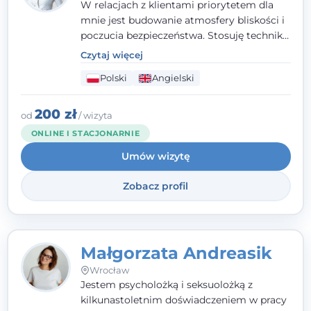
W relacjach z klientami priorytetem dla
mnie jest budowanie atmosfery bliskości i
poczucia bezpieczeństwa. Stosuję techniki
poznawczo-behawioralne oraz metody,
Czytaj więcej
które koncentrują się na rozwiązaniach
Polski
Angielski
(TSR). Te polegają na osiąganiu
zamierzonych celów (doprowadzeniu do
rozwiązania trudnych sytuacji) poprzez
200 zł
od
/ wizyta
identyfikowanie i wzmacnianie zasobów
ONLINE I STACJONARNIE
oraz mocnych stron klienta. W swojej
Umów wizytę
pracy korzystam także z metod dialogu
motywacyjnego i treningu uważności.
Zobacz profil
Małgorzata Andreasik
Wrocław
Jestem psycholożką i seksuolożką z
kilkunastoletnim doświadczeniem w pracy