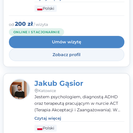
podejściu skoncentrowanym na
Polski
rozwiązaniach (TSR) oraz Racjonalnej
Terapii Zachowania (RTZ). Dużą wagę
przykładam do relacji opartej na empatii,
200 zł
od
/ wizyta
poczuciu bezpieczeństwa i wzajemnym
ONLINE I STACJONARNIE
zrozumieniu.
Umów wizytę
Zobacz profil
Jakub Gąsior
Katowice
Jestem psychologiem, diagnostą ADHD
oraz terapeutą pracującym w nurcie ACT
(Terapia Akceptacji i Zaangażowania). W
kontakcie z pacjentem najważniejsze są dla
Czytaj więcej
mnie serdeczność, zrozumienie i atmosfera
Polski
pełna ciepła. Wierzę, że skuteczna terapia