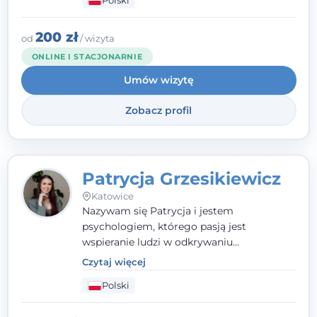
Polski
relacji z rodziną, pracą i otoczeniem - i
opieram współpracę na Twoich mocnych
stronach.
200 zł
od
/ wizyta
ONLINE I STACJONARNIE
Umów wizytę
Zobacz profil
Patrycja Grzesikiewicz
Katowice
Nazywam się Patrycja i jestem
psychologiem, którego pasją jest
wspieranie ludzi w odkrywaniu
wewnętrznej siły i radzeniu sobie z
Czytaj więcej
codziennymi trudnościami. Pracuję w
Polski
nurcie poznawczo-behawioralnym, oferując
indywidualne podejście pełne empatii,