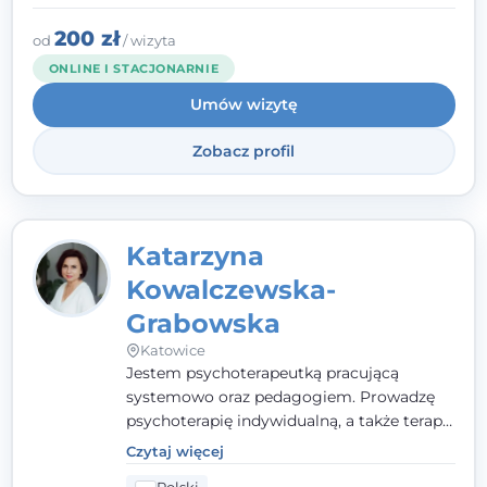
to wspólne działanie - razem tworzymy
zespół, który szuka rozwiązań.
200 zł
od
/ wizyta
ONLINE I STACJONARNIE
Umów wizytę
Zobacz profil
Katarzyna
Kowalczewska-
Grabowska
Katowice
Jestem psychoterapeutką pracującą
systemowo oraz pedagogiem. Prowadzę
psychoterapię indywidualną, a także terapię
par, małżeństw i rodzin. Patrzę na
Czytaj więcej
człowieka całościowo - w kontekście jego