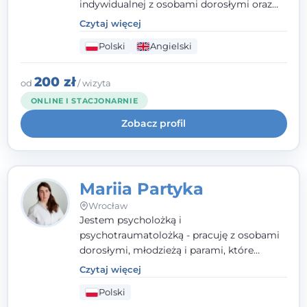
indywidualnej z osobami dorosłymi oraz
parami. Specjalizuję się w obszarze zdrowia
Czytaj więcej
seksualnego, żałoby, kryzysów życiowych i
Polski
Angielski
wypalenia zawodowego. Pracuję w języku
polskim i angielskim, w podejściu
humanistycznym, opartym na
200 zł
od
/ wizyta
partnerstwie i podmiotowości klienta.
ONLINE I STACJONARNIE
Zobacz profil
Mariia Partyka
Wrocław
Jestem psycholożką i
psychotraumatolożką - pracuję z osobami
dorosłymi, młodzieżą i parami, które
doświadczają kryzysów psychicznych,
Czytaj więcej
traumy, stanów lękowych i trudności
Polski
relacyjnych. W pracy kieruję się