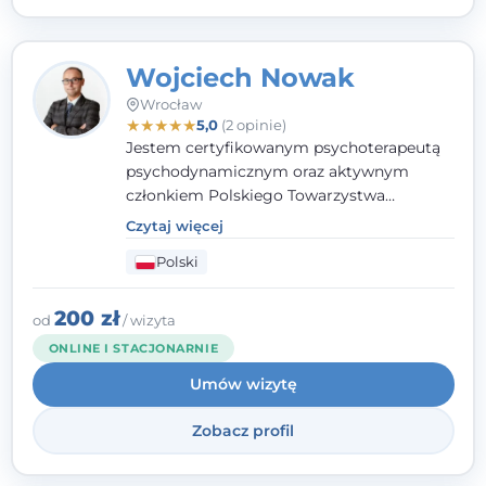
Wojciech Nowak
Wrocław
★
★
★
★
★
5,0
(2 opinie)
Jestem certyfikowanym psychoterapeutą
psychodynamicznym oraz aktywnym
członkiem Polskiego Towarzystwa
Psychoterapii Psychodynamicznej. W
Czytaj więcej
mojej pracy zawodowej kładę duży nacisk
Polski
na uważne słuchanie Pacjenta. Interesuje
mnie szczególnie psychoterapia zaburzeń
osobowości, zaburzeń nerwicowych i
200 zł
od
/ wizyta
lękowych, a także zagadnienia związane z
ONLINE I STACJONARNIE
małżeństwem i rodziną, w tym problemy w
Umów wizytę
relacjach rodzinnych. Nie specjalizuję się w
uzależnieniach.
Zobacz profil