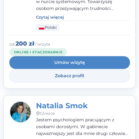
w nurcie systemowym. Towarzyszę
osobom przeżywającym trudności
emocjonalne, relacyjne albo znajdującym
Czytaj więcej
się w kryzysie. Liczy się dla mnie
Polski
autentyczna, oparta na zaufaniu relacja
oraz przestrzeń, w której każdy poczuje się
wysłuchany i potraktowany z szacunkiem.
200 zł
od
/ wizyta
ONLINE I STACJONARNIE
Umów wizytę
Zobacz profil
Natalia Smok
Gliwice
Jestem psychologiem pracującym z
osobami dorosłymi. W gabinecie
najważniejszy jest dla mnie drugi człowiek