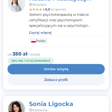
Wrocław
★
★
★
★
★
5,0
(2 opinie)
Jestem psychoterapeutą w trakcie
certyfikacji oraz psychologiem
specjalizującym się w psychologii
klinicznej. Ukończyłam również studia
Czytaj więcej
podyplomowe z Praktycznej Diagnozy
Polski
Psychologicznej. Aktywnie uczestniczę w
działalności Polskiego Towarzystwa
Psychiatrycznego oraz Polskiego
350 zł
od
/ wizyta
Towarzystwa Psychologicznego, a także
ONLINE I STACJONARNIE
jestem członkiem nadzwyczajnym
Umów wizytę
Wielkopolskiego Towarzystwa Terapii
Systemowej.
Zobacz profil
Sonia Ligocka
Katowice