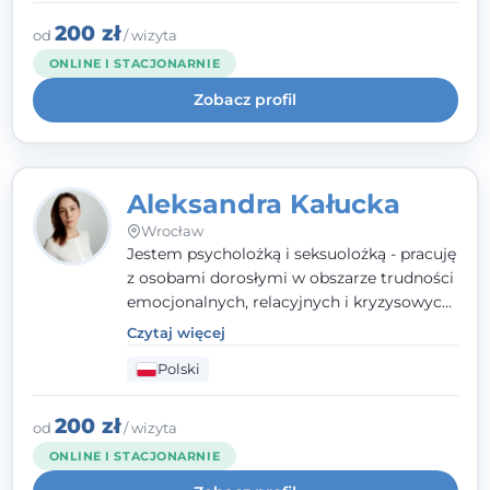
uważnością, empatią i głębokim
szacunkiem dla indywidualnej historii
200 zł
od
/ wizyta
każdego człowieka. Jestem w trakcie
ONLINE I STACJONARNIE
czteroletniej szkoły psychoterapii
Zobacz profil
poznawczo-behawioralnej
rekomendowanej przez PTTPB.
Aleksandra Kałucka
Wrocław
Jestem psycholożką i seksuolożką - pracuję
z osobami dorosłymi w obszarze trudności
emocjonalnych, relacyjnych i kryzysowych,
w tym z osobami po doświadczeniach
Czytaj więcej
przemocy. Ukończyłam psychologię
Polski
kliniczną oraz studia podyplomowe z
interwencji kryzysowej i seksuologii
klinicznej na SWPS we Wrocławiu. W pracy
200 zł
od
/ wizyta
kieruję się empatią, etyką zawodową i
ONLINE I STACJONARNIE
uważnością na potrzeby klienta.