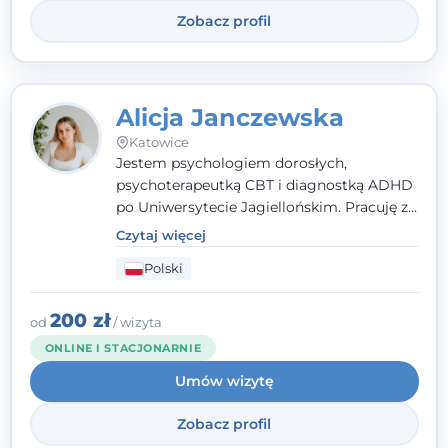
Zobacz profil
Alicja Janczewska
Katowice
Jestem psychologiem dorosłych,
psychoterapeutką CBT i diagnostką ADHD
po Uniwersytecie Jagiellońskim. Pracuję z
dorosłymi, młodzieżą i dziećmi, opierając
Czytaj więcej
pomoc na zrozumieniu indywidualnych
Polski
potrzeb i więzi zbudowanej na zaufaniu.
Terapia to dla mnie bezpieczne miejsce, w
którym poczujesz się wysłuchany i
200 zł
od
/ wizyta
zrozumiany.
ONLINE I STACJONARNIE
Umów wizytę
Zobacz profil