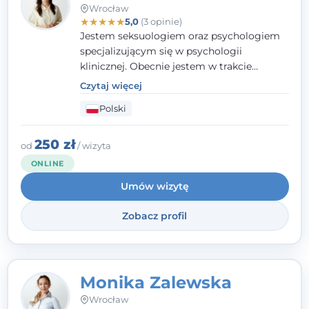
Wrocław
★
★
★
★
★
5,0
(3 opinie)
Jestem seksuologiem oraz psychologiem
specjalizującym się w psychologii
klinicznej. Obecnie jestem w trakcie
szkolenia na psychoterapeutę
Czytaj więcej
systemowego. Posiadam status członka
Polski
nadzwyczajnego Wielkopolskiego
Towarzystwa Terapii Systemowej oraz
należę do Polskiego Towarzystwa
250 zł
od
/ wizyta
Psychiatrycznego. W mojej pracy na
ONLINE
pierwszym miejscu stawiam budowanie
Umów wizytę
atmosfery bezpieczeństwa i zrozumienia w
relacjach z Klientami. Istotna dla nie jest
Zobacz profil
również koncentracja na dostępnych
zasobach.
Monika Zalewska
Wrocław