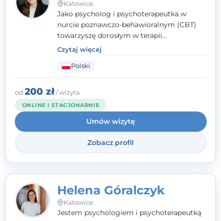
Katowice
Jako psycholog i psychoterapeutka w
nurcie poznawczo-behawioralnym (CBT)
towarzyszę dorosłym w terapii
indywidualnej oraz nastolatkom od 15. roku
Czytaj więcej
życia. Zależy mi, by naprawdę usłyszeć, z
Polski
czym do mnie przychodzisz, i dobrać
sposób pracy do Ciebie - bez gotowych
schematów i bez oceniania.
200 zł
od
/ wizyta
ONLINE I STACJONARNIE
Umów wizytę
Zobacz profil
Helena Góralczyk
Katowice
Jestem psychologiem i psychoterapeutką