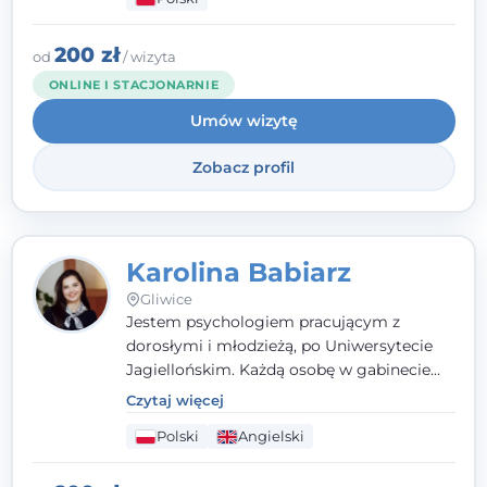
psychologiczną w kryzysie, przewlekłym
stresie czy obniżonym nastroju. Każde
spotkanie traktuję z szacunkiem,
200 zł
od
/ wizyta
uważnością i w atmosferze zaufania.
ONLINE I STACJONARNIE
Umów wizytę
Zobacz profil
Karolina Babiarz
Gliwice
Jestem psychologiem pracującym z
dorosłymi i młodzieżą, po Uniwersytecie
Jagiellońskim. Każdą osobę w gabinecie
traktuję jak osobną historię, którą poznaję,
Czytaj więcej
budując relację opartą na zaufaniu i
Polski
Angielski
empatii. Przyjmuję w Poradni Teraply.pl w
Gliwicach oraz online, po polsku i po