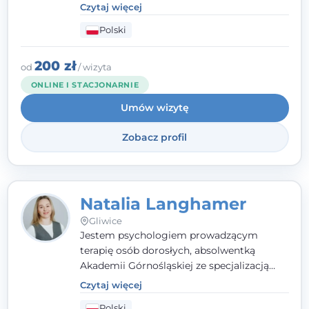
- wierzę, że empatia, autentyczność i pełne
Czytaj więcej
zaangażowanie tworzą bezpieczną
Polski
przestrzeń, będącą podstawą pracy nad
zmianą. W praktyce korzystam m.in. z
narzędzi Racjonalnej Terapii Zachowania.
200 zł
od
/ wizyta
ONLINE I STACJONARNIE
Umów wizytę
Zobacz profil
Natalia Langhamer
Gliwice
Jestem psychologiem prowadzącym
terapię osób dorosłych, absolwentką
Akademii Górnośląskiej ze specjalizacją
kliniczną. Oferuję konsultacje
Czytaj więcej
psychologiczne i pierwszą pomoc
Polski