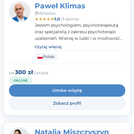
Paweł Klimas
Wrocław
★
★
★
★
★
5,0
(3 opinie)
Jestem psychologiem, psychoterapeutą
oraz specjalistą z zakresu psychoterapii
uzależnień. Wierzę w ludzi i w możliwość
wprowadzenia zmian w ich życiu. Bardzo
Czytaj więcej
często przekonuje się o tym, że każdy z nas,
Polski
w tym Ty i ja, ma wpływ na swoje
szczęście. Należy uwierzyć w siebie i działać
w obranym kierunku.
300 zł
od
/ wizyta
ONLINE
Umów wizytę
Zobacz profil
Natalia Miszczyszyn