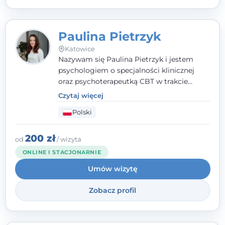
Paulina Pietrzyk
Katowice
Nazywam się Paulina Pietrzyk i jestem
psychologiem o specjalności klinicznej
oraz psychoterapeutką CBT w trakcie
szkolenia. Pracuję z dorosłymi, którzy
Czytaj więcej
szukają wsparcia w trudnych momentach -
Polski
w obliczu lęku, przewlekłego stresu,
natłoku myśli, obniżonego nastroju,
wypalenia czy kryzysu, a także po prostu
200 zł
od
/ wizyta
chcą lepiej poznać siebie.
ONLINE I STACJONARNIE
Umów wizytę
Zobacz profil