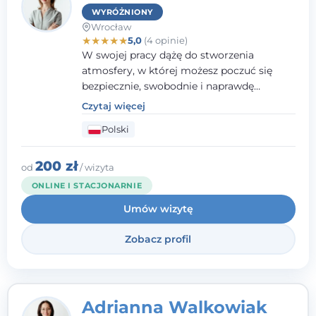
WYRÓŻNIONY
Wrocław
★
★
★
★
★
5,0
(4 opinie)
W swojej pracy dążę do stworzenia
atmosfery, w której możesz poczuć się
bezpiecznie, swobodnie i naprawdę
wysłuchany(-a). Zależy mi na
Czytaj więcej
towarzyszeniu Ci w drodze do większego
Polski
dobrostanu, lepszego poznania siebie oraz
budowania wartościowych i
satysfakcjonujących relacji - zarówno z
200 zł
od
/ wizyta
innymi, jak i z samym sobą. Możliwość
ONLINE I STACJONARNIE
bycia częścią tego procesu traktuję jako
Umów wizytę
duże wyróżnienie.
Zobacz profil
Adrianna Walkowiak