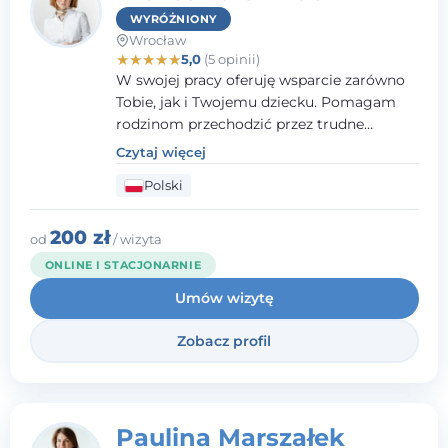
WYRÓŻNIONY
Wrocław
★
★
★
★
★
5,0
(5 opinii)
W swojej pracy oferuję wsparcie zarówno
Tobie, jak i Twojemu dziecku. Pomagam
rodzinom przechodzić przez trudne
momenty, opierając współpracę na
Czytaj więcej
wzajemnym zaufaniu i otwartej
Polski
komunikacji. Posiadam doświadczenie w
pracy z dziećmi i młodzieżą mierzącymi się
z różnorodnymi trudnościami
200 zł
od
/ wizyta
emocjonalnymi oraz rozwojowymi.
ONLINE I STACJONARNIE
Umów wizytę
Zobacz profil
Paulina Marszałek