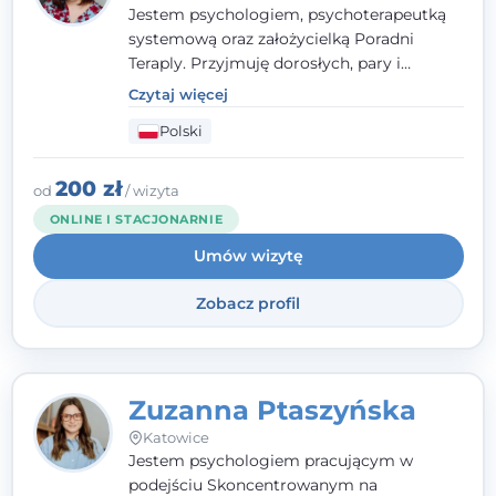
Jestem psychologiem, psychoterapeutką
systemową oraz założycielką Poradni
Teraply. Przyjmuję dorosłych, pary i
rodziny, dobierając metody do
Czytaj więcej
indywidualnych zasobów pacjenta. Wierzę
Polski
w drzemiące w Tobie zasoby, które
pozwolą Ci wyjść z kryzysu - a jeśli jeszcze
ich nie widzisz, pomogę Ci je odsłonić.
200 zł
od
/ wizyta
ONLINE I STACJONARNIE
Umów wizytę
Zobacz profil
Zuzanna Ptaszyńska
Katowice
Jestem psychologiem pracującym w
podejściu Skoncentrowanym na