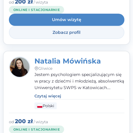
angielsku.
200 zł
od
/ wizyta
ONLINE I STACJONARNIE
Umów wizytę
Zobacz profil
Natalia Mówińska
Gliwice
Jestem psychologiem specjalizującym się
w pracy z dziećmi i młodzieżą, absolwentką
Uniwersytetu SWPS w Katowicach.
Prowadzę konsultacje oraz terapię
Czytaj więcej
nastawioną na potrzeby dziecka i jego
Polski
rodziny. Najważniejsze jest dla mnie
stworzenie bezpiecznego miejsca, w
którym dziecko czuje się zauważone i
200 zł
od
/ wizyta
zrozumiane.
ONLINE I STACJONARNIE