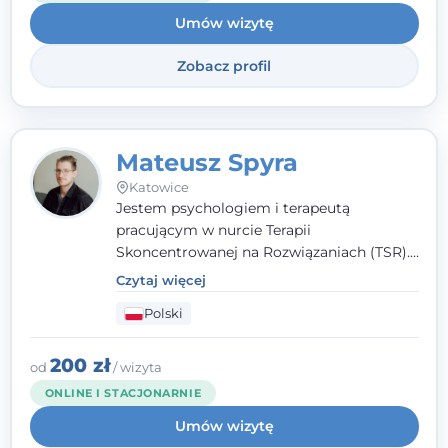
Umów wizytę
Zobacz profil
Mateusz Spyra
Katowice
Jestem psychologiem i terapeutą
pracującym w nurcie Terapii
Skoncentrowanej na Rozwiązaniach (TSR).
Towarzyszę młodzieży i dorosłym z
Czytaj więcej
empatią, zrozumieniem i bez oceniania.
Polski
Daję przestrzeń do bycia sobą, bo wiem, że
w każdym człowieku jest coś wyjątkowego.
200 zł
od
/ wizyta
ONLINE I STACJONARNIE
Umów wizytę