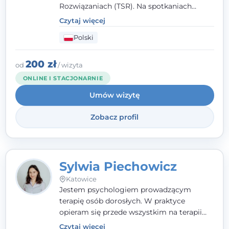
Rozwiązaniach (TSR). Na spotkaniach
pracuję w sposób dopasowany do Ciebie -
Czytaj więcej
nawet jeśli na starcie nie wiesz dokładnie,
Polski
czego potrzebujesz, odkrywamy to razem,
krok po kroku. Towarzyszę dorosłym oraz
młodzieży od 13. roku życia.
200 zł
od
/ wizyta
ONLINE I STACJONARNIE
Umów wizytę
Zobacz profil
Sylwia Piechowicz
Katowice
Jestem psychologiem prowadzącym
terapię osób dorosłych. W praktyce
opieram się przede wszystkim na terapii
poznawczo-behawioralnej (CBT), a także na
Czytaj więcej