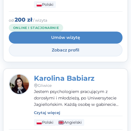
Polski
psychologiczną w kryzysie, przewlekłym
stresie czy obniżonym nastroju. Każde
spotkanie traktuję z szacunkiem,
200 zł
od
/ wizyta
uważnością i w atmosferze zaufania.
ONLINE I STACJONARNIE
Umów wizytę
Zobacz profil
Karolina Babiarz
Gliwice
Jestem psychologiem pracującym z
dorosłymi i młodzieżą, po Uniwersytecie
Jagiellońskim. Każdą osobę w gabinecie
traktuję jak osobną historię, którą poznaję,
Czytaj więcej
budując relację opartą na zaufaniu i
Polski
Angielski
empatii. Przyjmuję w Poradni Teraply.pl w
Gliwicach oraz online, po polsku i po