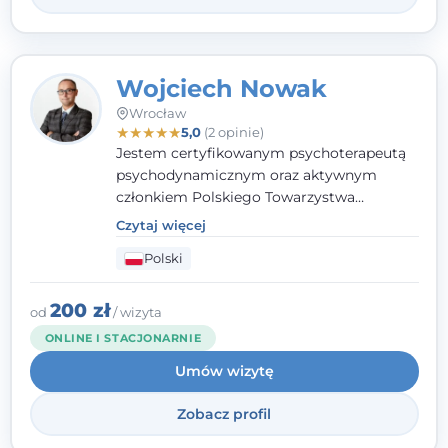
Wojciech Nowak
Wrocław
★
★
★
★
★
5,0
(2 opinie)
Jestem certyfikowanym psychoterapeutą
psychodynamicznym oraz aktywnym
członkiem Polskiego Towarzystwa
Psychoterapii Psychodynamicznej. W
Czytaj więcej
mojej pracy zawodowej kładę duży nacisk
Polski
na uważne słuchanie Pacjenta. Interesuje
mnie szczególnie psychoterapia zaburzeń
osobowości, zaburzeń nerwicowych i
200 zł
od
/ wizyta
lękowych, a także zagadnienia związane z
ONLINE I STACJONARNIE
małżeństwem i rodziną, w tym problemy w
Umów wizytę
relacjach rodzinnych. Nie specjalizuję się w
uzależnieniach.
Zobacz profil