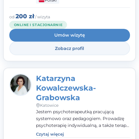
Polski
pełna ciepła. Wierzę, że skuteczna terapia
to wspólne działanie - razem tworzymy
zespół, który szuka rozwiązań.
200 zł
od
/ wizyta
ONLINE I STACJONARNIE
Umów wizytę
Zobacz profil
Katarzyna
Kowalczewska-
Grabowska
Katowice
Jestem psychoterapeutką pracującą
systemowo oraz pedagogiem. Prowadzę
psychoterapię indywidualną, a także terapię
par, małżeństw i rodzin. Patrzę na
Czytaj więcej