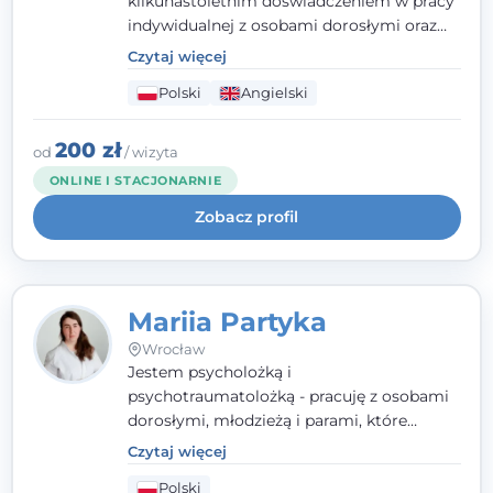
kilkunastoletnim doświadczeniem w pracy
indywidualnej z osobami dorosłymi oraz
parami. Specjalizuję się w obszarze zdrowia
Czytaj więcej
seksualnego, żałoby, kryzysów życiowych i
Polski
Angielski
wypalenia zawodowego. Pracuję w języku
polskim i angielskim, w podejściu
humanistycznym, opartym na
200 zł
od
/ wizyta
partnerstwie i podmiotowości klienta.
ONLINE I STACJONARNIE
Zobacz profil
Mariia Partyka
Wrocław
Jestem psycholożką i
psychotraumatolożką - pracuję z osobami
dorosłymi, młodzieżą i parami, które
doświadczają kryzysów psychicznych,
Czytaj więcej
traumy, stanów lękowych i trudności
Polski