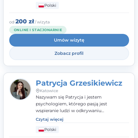
człowieka całościowo - w kontekście jego
Polski
relacji z rodziną, pracą i otoczeniem - i
opieram współpracę na Twoich mocnych
stronach.
200 zł
od
/ wizyta
ONLINE I STACJONARNIE
Umów wizytę
Zobacz profil
Patrycja Grzesikiewicz
Katowice
Nazywam się Patrycja i jestem
psychologiem, którego pasją jest
wspieranie ludzi w odkrywaniu
wewnętrznej siły i radzeniu sobie z
Czytaj więcej
codziennymi trudnościami. Pracuję w
Polski
nurcie poznawczo-behawioralnym, oferując
indywidualne podejście pełne empatii,