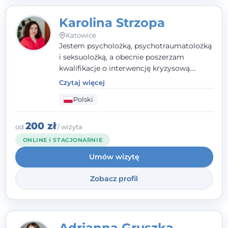
Karolina Strzopa
Katowice
Jestem psycholożką, psychotraumatolożką
i seksuolożką, a obecnie poszerzam
kwalifikacje o interwencję kryzysową.
Pracuję w nurcie terapii trzeciej fali, łącząc
Czytaj więcej
metody o potwierdzonej skuteczności.
Polski
Towarzyszę młodzieży, dorosłym i parom w
radzeniu sobie z bolesnymi
doświadczeniami tak, by mogli żyć pełniej.
200 zł
od
/ wizyta
ONLINE I STACJONARNIE
Umów wizytę
Zobacz profil
Adrianna Gruszka