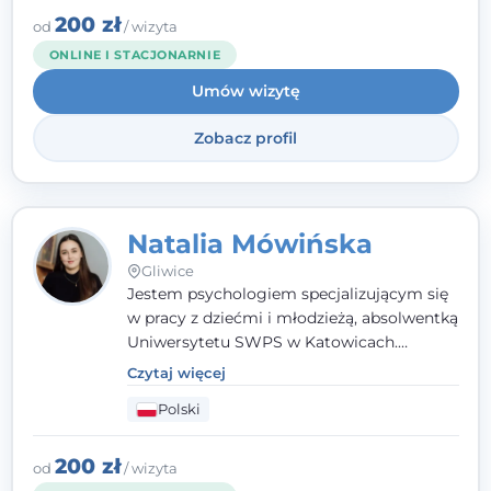
angielsku.
200 zł
od
/ wizyta
ONLINE I STACJONARNIE
Umów wizytę
Zobacz profil
Natalia Mówińska
Gliwice
Jestem psychologiem specjalizującym się
w pracy z dziećmi i młodzieżą, absolwentką
Uniwersytetu SWPS w Katowicach.
Prowadzę konsultacje oraz terapię
Czytaj więcej
nastawioną na potrzeby dziecka i jego
Polski
rodziny. Najważniejsze jest dla mnie
stworzenie bezpiecznego miejsca, w
którym dziecko czuje się zauważone i
200 zł
od
/ wizyta
zrozumiane.