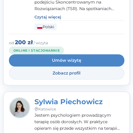
podejściu Skoncentrowanym na
Rozwiązaniach (TSR). Na spotkaniach
pracuję w sposób dopasowany do Ciebie -
Czytaj więcej
nawet jeśli na starcie nie wiesz dokładnie,
Polski
czego potrzebujesz, odkrywamy to razem,
krok po kroku. Towarzyszę dorosłym oraz
młodzieży od 13. roku życia.
200 zł
od
/ wizyta
ONLINE I STACJONARNIE
Umów wizytę
Zobacz profil
Sylwia Piechowicz
Katowice
Jestem psychologiem prowadzącym
terapię osób dorosłych. W praktyce
opieram się przede wszystkim na terapii