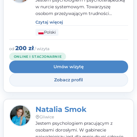
Jestem psychologiem i psychoterapeutką
w nurcie systemowym. Towarzyszę
osobom przeżywającym trudności
emocjonalne, relacyjne albo znajdującym
Czytaj więcej
się w kryzysie. Liczy się dla mnie
Polski
autentyczna, oparta na zaufaniu relacja
oraz przestrzeń, w której każdy poczuje się
wysłuchany i potraktowany z szacunkiem.
200 zł
od
/ wizyta
ONLINE I STACJONARNIE
Umów wizytę
Zobacz profil
Natalia Smok
Gliwice
Jestem psychologiem pracującym z
osobami dorosłymi. W gabinecie
najważniejszy jest dla mnie drugi człowiek