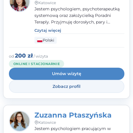
Katowice
Jestem psychologiem, psychoterapeutką
systemową oraz założycielką Poradni
Teraply. Przyjmuję dorosłych, pary i
rodziny, dobierając metody do
Czytaj więcej
indywidualnych zasobów pacjenta. Wierzę
Polski
w drzemiące w Tobie zasoby, które
pozwolą Ci wyjść z kryzysu - a jeśli jeszcze
ich nie widzisz, pomogę Ci je odsłonić.
200 zł
od
/ wizyta
ONLINE I STACJONARNIE
Umów wizytę
Zobacz profil
Zuzanna Ptaszyńska
Katowice
Jestem psychologiem pracującym w