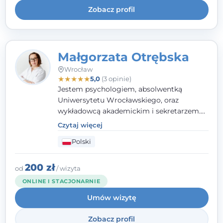
Zobacz profil
Małgorzata Otrębska
Wrocław
★
★
★
★
★
5,0
(3 opinie)
Jestem psychologiem, absolwentką
Uniwersytetu Wrocławskiego, oraz
wykładowcą akademickim i sekretarzem.
Dodatkowo mam kwalifikacje mediatora,
Czytaj więcej
specjalizując się w sprawach rodzinnych,
Polski
cywilnych oraz karnych.
200 zł
od
/ wizyta
ONLINE I STACJONARNIE
Umów wizytę
Zobacz profil