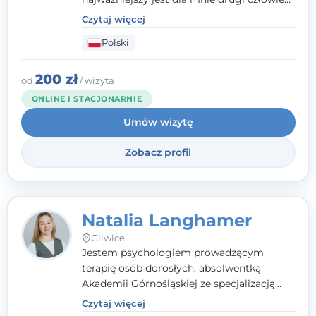
- wierzę, że empatia, autentyczność i pełne
Czytaj więcej
zaangażowanie tworzą bezpieczną
Polski
przestrzeń, będącą podstawą pracy nad
zmianą. W praktyce korzystam m.in. z
narzędzi Racjonalnej Terapii Zachowania.
200 zł
od
/ wizyta
ONLINE I STACJONARNIE
Umów wizytę
Zobacz profil
Natalia Langhamer
Gliwice
Jestem psychologiem prowadzącym
terapię osób dorosłych, absolwentką
Akademii Górnośląskiej ze specjalizacją
kliniczną. Oferuję konsultacje
Czytaj więcej
psychologiczne i pierwszą pomoc