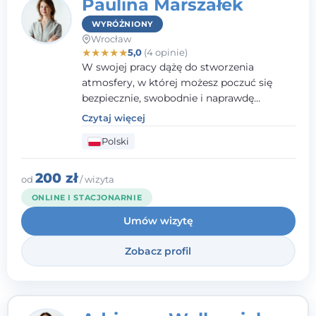
Paulina Marszałek
WYRÓŻNIONY
Wrocław
★
★
★
★
★
5,0
(4 opinie)
W swojej pracy dążę do stworzenia
atmosfery, w której możesz poczuć się
bezpiecznie, swobodnie i naprawdę
wysłuchany(-a). Zależy mi na
Czytaj więcej
towarzyszeniu Ci w drodze do większego
Polski
dobrostanu, lepszego poznania siebie oraz
budowania wartościowych i
satysfakcjonujących relacji - zarówno z
200 zł
od
/ wizyta
innymi, jak i z samym sobą. Możliwość
ONLINE I STACJONARNIE
bycia częścią tego procesu traktuję jako
Umów wizytę
duże wyróżnienie.
Zobacz profil