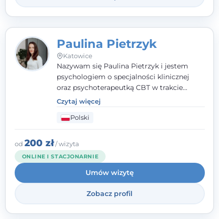
Paulina Pietrzyk
Katowice
Nazywam się Paulina Pietrzyk i jestem
psychologiem o specjalności klinicznej
oraz psychoterapeutką CBT w trakcie
szkolenia. Pracuję z dorosłymi, którzy
Czytaj więcej
szukają wsparcia w trudnych momentach -
Polski
w obliczu lęku, przewlekłego stresu,
natłoku myśli, obniżonego nastroju,
wypalenia czy kryzysu, a także po prostu
200 zł
od
/ wizyta
chcą lepiej poznać siebie.
ONLINE I STACJONARNIE
Umów wizytę
Zobacz profil