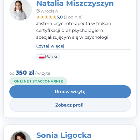
Natalia Miszczyszyn
Wrocław
★
★
★
★
★
5,0
(2 opinie)
Jestem psychoterapeutą w trakcie
certyfikacji oraz psychologiem
specjalizującym się w psychologii
klinicznej. Ukończyłam również studia
Czytaj więcej
podyplomowe z Praktycznej Diagnozy
Polski
Psychologicznej. Aktywnie uczestniczę w
działalności Polskiego Towarzystwa
Psychiatrycznego oraz Polskiego
350 zł
od
/ wizyta
Towarzystwa Psychologicznego, a także
ONLINE I STACJONARNIE
jestem członkiem nadzwyczajnym
Umów wizytę
Wielkopolskiego Towarzystwa Terapii
Systemowej.
Zobacz profil
Sonia Ligocka