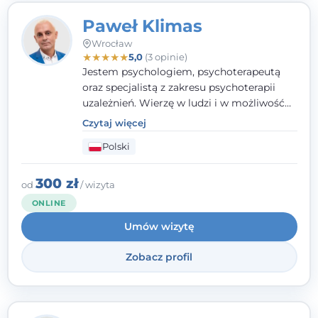
Paweł Klimas
Wrocław
★
★
★
★
★
5,0
(3 opinie)
Jestem psychologiem, psychoterapeutą
oraz specjalistą z zakresu psychoterapii
uzależnień. Wierzę w ludzi i w możliwość
wprowadzenia zmian w ich życiu. Bardzo
Czytaj więcej
często przekonuje się o tym, że każdy z nas,
Polski
w tym Ty i ja, ma wpływ na swoje
szczęście. Należy uwierzyć w siebie i działać
w obranym kierunku.
300 zł
od
/ wizyta
ONLINE
Umów wizytę
Zobacz profil