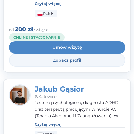
poznawczo-behawioralnej (CBT), a także na
Czytaj więcej
podejściu skoncentrowanym na
Polski
rozwiązaniach (TSR) oraz Racjonalnej
Terapii Zachowania (RTZ). Dużą wagę
przykładam do relacji opartej na empatii,
200 zł
od
/ wizyta
poczuciu bezpieczeństwa i wzajemnym
ONLINE I STACJONARNIE
zrozumieniu.
Umów wizytę
Zobacz profil
Jakub Gąsior
Katowice
Jestem psychologiem, diagnostą ADHD
oraz terapeutą pracującym w nurcie ACT
(Terapia Akceptacji i Zaangażowania). W
kontakcie z pacjentem najważniejsze są dla
Czytaj więcej
mnie serdeczność, zrozumienie i atmosfera