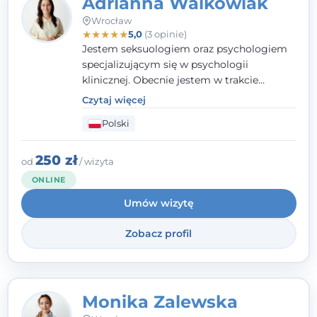
Adrianna Walkowiak
Wrocław
★
★
★
★
★
5,0
(3 opinie)
Jestem seksuologiem oraz psychologiem
specjalizującym się w psychologii
klinicznej. Obecnie jestem w trakcie
szkolenia na psychoterapeutę
Czytaj więcej
systemowego. Posiadam status członka
Polski
nadzwyczajnego Wielkopolskiego
Towarzystwa Terapii Systemowej oraz
należę do Polskiego Towarzystwa
250 zł
od
/ wizyta
Psychiatrycznego. W mojej pracy na
ONLINE
pierwszym miejscu stawiam budowanie
Umów wizytę
atmosfery bezpieczeństwa i zrozumienia w
relacjach z Klientami. Istotna dla nie jest
Zobacz profil
również koncentracja na dostępnych
zasobach.
Monika Zalewska