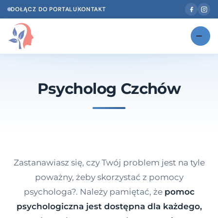
DOŁĄCZ DO PORTALU
KONTAKT
Znajdź swojego specjalistę
NOWOŚĆ
Psycholog Czchów
Gabinety
NOWOŚĆ
Według specjalizacji
Psycholog w Twoim języku
Diagnozy psychologiczne
Zastanawiasz się, czy Twój problem jest na tyle
Testy psychologiczne
poważny, żeby skorzystać z pomocy
psychologa?. Należy pamiętać, że
pomoc
Dawka wiedzy
psychologiczna jest dostępna dla każdego,
Dla specjalistów