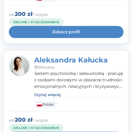
relacyjnych. W pracy kieruję się
uważnością, empatią i głębokim
szacunkiem dla indywidualnej historii
200 zł
od
/ wizyta
każdego człowieka. Jestem w trakcie
ONLINE I STACJONARNIE
czteroletniej szkoły psychoterapii
Zobacz profil
poznawczo-behawioralnej
rekomendowanej przez PTTPB.
Aleksandra Kałucka
Wrocław
Jestem psycholożką i seksuolożką - pracuję
z osobami dorosłymi w obszarze trudności
emocjonalnych, relacyjnych i kryzysowych,
w tym z osobami po doświadczeniach
Czytaj więcej
przemocy. Ukończyłam psychologię
Polski
kliniczną oraz studia podyplomowe z
interwencji kryzysowej i seksuologii
klinicznej na SWPS we Wrocławiu. W pracy
200 zł
od
/ wizyta
kieruję się empatią, etyką zawodową i
ONLINE I STACJONARNIE
uważnością na potrzeby klienta.