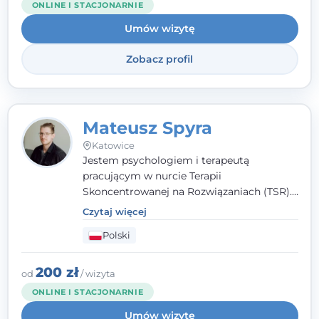
ONLINE I STACJONARNIE
Umów wizytę
Zobacz profil
Mateusz Spyra
Katowice
Jestem psychologiem i terapeutą
pracującym w nurcie Terapii
Skoncentrowanej na Rozwiązaniach (TSR).
Towarzyszę młodzieży i dorosłym z
Czytaj więcej
empatią, zrozumieniem i bez oceniania.
Polski
Daję przestrzeń do bycia sobą, bo wiem, że
w każdym człowieku jest coś wyjątkowego.
200 zł
od
/ wizyta
ONLINE I STACJONARNIE
Umów wizytę