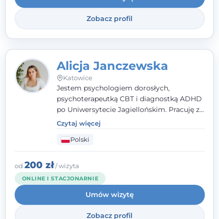
Zobacz profil
Alicja Janczewska
Katowice
Jestem psychologiem dorosłych,
psychoterapeutką CBT i diagnostką ADHD
po Uniwersytecie Jagiellońskim. Pracuję z
dorosłymi, młodzieżą i dziećmi, opierając
Czytaj więcej
pomoc na zrozumieniu indywidualnych
Polski
potrzeb i więzi zbudowanej na zaufaniu.
Terapia to dla mnie bezpieczne miejsce, w
którym poczujesz się wysłuchany i
200 zł
od
/ wizyta
zrozumiany.
ONLINE I STACJONARNIE
Umów wizytę
Zobacz profil