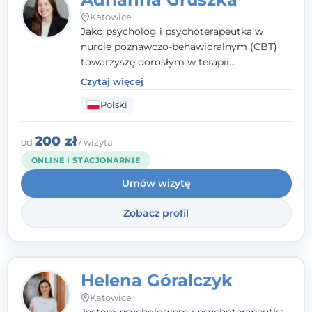
Katowice
Jako psycholog i psychoterapeutka w
nurcie poznawczo-behawioralnym (CBT)
towarzyszę dorosłym w terapii
indywidualnej oraz nastolatkom od 15. roku
Czytaj więcej
życia. Zależy mi, by naprawdę usłyszeć, z
Polski
czym do mnie przychodzisz, i dobrać
sposób pracy do Ciebie - bez gotowych
schematów i bez oceniania.
200 zł
od
/ wizyta
ONLINE I STACJONARNIE
Umów wizytę
Zobacz profil
Helena Góralczyk
Katowice