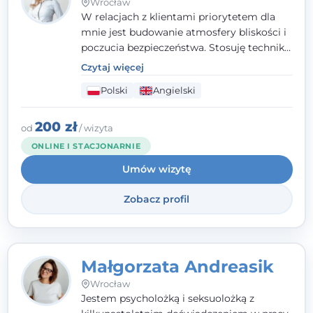
Wrocław
W relacjach z klientami priorytetem dla
mnie jest budowanie atmosfery bliskości i
poczucia bezpieczeństwa. Stosuję techniki
poznawczo-behawioralne oraz metody,
Czytaj więcej
które koncentrują się na rozwiązaniach
Polski
Angielski
(TSR). Te polegają na osiąganiu
zamierzonych celów (doprowadzeniu do
rozwiązania trudnych sytuacji) poprzez
200 zł
od
/ wizyta
identyfikowanie i wzmacnianie zasobów
ONLINE I STACJONARNIE
oraz mocnych stron klienta. W swojej
Umów wizytę
pracy korzystam także z metod dialogu
motywacyjnego i treningu uważności.
Zobacz profil
Małgorzata Andreasik
Wrocław
Jestem psycholożką i seksuolożką z