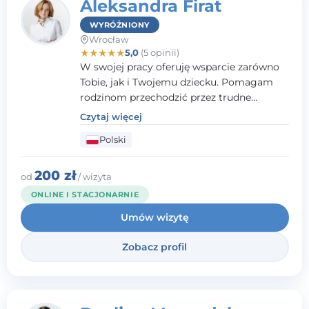
Aleksandra Firat
WYRÓŻNIONY
Wrocław
★
★
★
★
★
5,0
(5 opinii)
W swojej pracy oferuję wsparcie zarówno
Tobie, jak i Twojemu dziecku. Pomagam
rodzinom przechodzić przez trudne
momenty, opierając współpracę na
Czytaj więcej
wzajemnym zaufaniu i otwartej
Polski
komunikacji. Posiadam doświadczenie w
pracy z dziećmi i młodzieżą mierzącymi się
z różnorodnymi trudnościami
200 zł
od
/ wizyta
emocjonalnymi oraz rozwojowymi.
ONLINE I STACJONARNIE
Umów wizytę
Zobacz profil