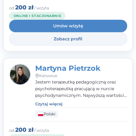
zaufania i wsparcia. Jeśli masz za sobą
200 zł
od
/ wizyta
trudny czas, jestem tutaj dla Ciebie.
ONLINE I STACJONARNIE
Umów wizytę
Zobacz profil
Martyna Pietrzok
Katowice
Jestem terapeutką pedagogiczną oraz
psychoterapeutką pracującą w nurcie
psychodynamicznym. Najwyższą wartością
jest dla mnie bliska, pełna zrozumienia i
Czytaj więcej
zaangażowania relacja z pacjentem. To
Polski
właśnie ta oparta na zaufaniu więź staje się
przestrzenią, w której można dotrzeć do
źródła trudności i spojrzeć na nie inaczej
200 zł
od
/ wizyta
niż dotąd.