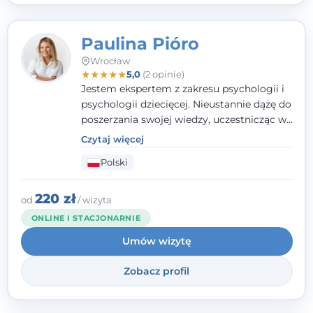
Paulina Pióro
Wrocław
★
★
★
★
★
5,0
(2 opinie)
Jestem ekspertem z zakresu psychologii i
psychologii dziecięcej. Nieustannie dążę do
poszerzania swojej wiedzy, uczestnicząc w
różnorodnych szkoleniach. Pracując z
Czytaj więcej
dziećmi, młodzieżą i młodymi dorosłymi
Polski
niezwykle ważne jest dla mnie poczucie
bezpieczeństwa, zrozumienia oraz wolności
w wyrażaniu swojego zdania. Kieruję się
220 zł
od
/ wizyta
etyką zawodową, wierząc, że każdy
ONLINE I STACJONARNIE
człowiek powinien otrzymać wsparcie i
Umów wizytę
pomoc, by poradzić sobie ze swoimi
problemami.
Zobacz profil