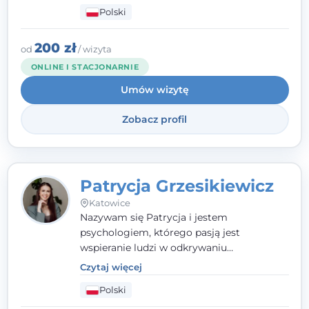
człowieka całościowo - w kontekście jego
Polski
relacji z rodziną, pracą i otoczeniem - i
opieram współpracę na Twoich mocnych
stronach.
200 zł
od
/ wizyta
ONLINE I STACJONARNIE
Umów wizytę
Zobacz profil
Patrycja Grzesikiewicz
Katowice
Nazywam się Patrycja i jestem
psychologiem, którego pasją jest
wspieranie ludzi w odkrywaniu
wewnętrznej siły i radzeniu sobie z
Czytaj więcej
codziennymi trudnościami. Pracuję w
Polski
nurcie poznawczo-behawioralnym, oferując
indywidualne podejście pełne empatii,