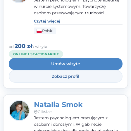
Jestem psychologiem i psychoterapeutką
w nurcie systemowym. Towarzyszę
osobom przeżywającym trudności
emocjonalne, relacyjne albo znajdującym
Czytaj więcej
się w kryzysie. Liczy się dla mnie
Polski
autentyczna, oparta na zaufaniu relacja
oraz przestrzeń, w której każdy poczuje się
wysłuchany i potraktowany z szacunkiem.
200 zł
od
/ wizyta
ONLINE I STACJONARNIE
Umów wizytę
Zobacz profil
Natalia Smok
Gliwice
Jestem psychologiem pracującym z
osobami dorosłymi. W gabinecie
najważniejszy jest dla mnie drugi człowiek