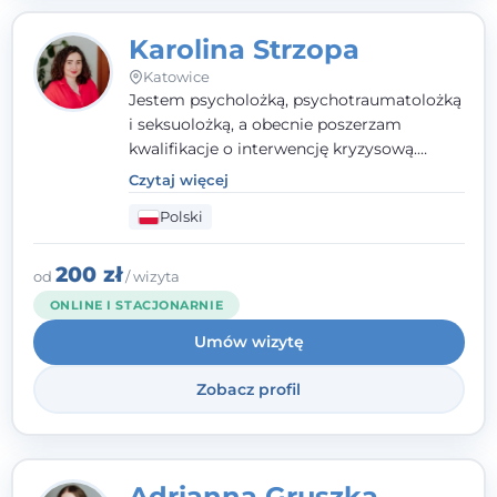
Karolina Strzopa
Katowice
Jestem psycholożką, psychotraumatolożką
i seksuolożką, a obecnie poszerzam
kwalifikacje o interwencję kryzysową.
Pracuję w nurcie terapii trzeciej fali, łącząc
Czytaj więcej
metody o potwierdzonej skuteczności.
Polski
Towarzyszę młodzieży, dorosłym i parom w
radzeniu sobie z bolesnymi
doświadczeniami tak, by mogli żyć pełniej.
200 zł
od
/ wizyta
ONLINE I STACJONARNIE
Umów wizytę
Zobacz profil
Adrianna Gruszka