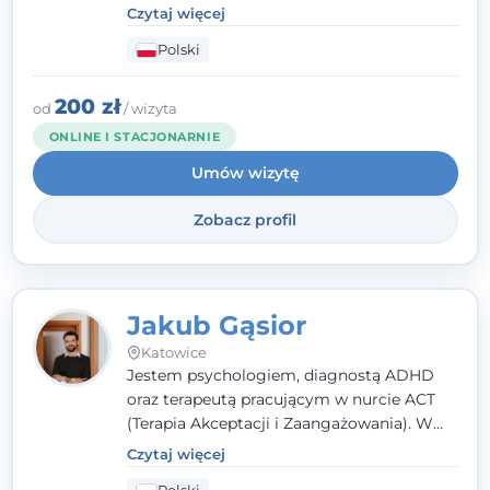
poznawczo-behawioralnej (CBT), a także na
Czytaj więcej
podejściu skoncentrowanym na
Polski
rozwiązaniach (TSR) oraz Racjonalnej
Terapii Zachowania (RTZ). Dużą wagę
przykładam do relacji opartej na empatii,
200 zł
od
/ wizyta
poczuciu bezpieczeństwa i wzajemnym
ONLINE I STACJONARNIE
zrozumieniu.
Umów wizytę
Zobacz profil
Jakub Gąsior
Katowice
Jestem psychologiem, diagnostą ADHD
oraz terapeutą pracującym w nurcie ACT
(Terapia Akceptacji i Zaangażowania). W
kontakcie z pacjentem najważniejsze są dla
Czytaj więcej
mnie serdeczność, zrozumienie i atmosfera