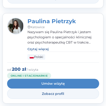
Paulina Pietrzyk
Katowice
Nazywam się Paulina Pietrzyk i jestem
psychologiem o specjalności klinicznej
oraz psychoterapeutką CBT w trakcie
szkolenia. Pracuję z dorosłymi, którzy
Czytaj więcej
szukają wsparcia w trudnych momentach -
Polski
w obliczu lęku, przewlekłego stresu,
natłoku myśli, obniżonego nastroju,
wypalenia czy kryzysu, a także po prostu
200 zł
od
/ wizyta
chcą lepiej poznać siebie.
ONLINE I STACJONARNIE
Umów wizytę
Zobacz profil