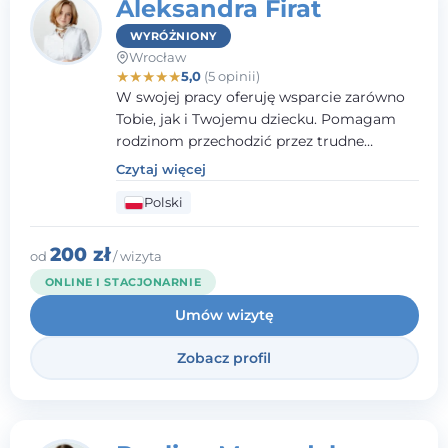
Aleksandra Firat
WYRÓŻNIONY
Wrocław
★
★
★
★
★
5,0
(5 opinii)
W swojej pracy oferuję wsparcie zarówno
Tobie, jak i Twojemu dziecku. Pomagam
rodzinom przechodzić przez trudne
momenty, opierając współpracę na
Czytaj więcej
wzajemnym zaufaniu i otwartej
Polski
komunikacji. Posiadam doświadczenie w
pracy z dziećmi i młodzieżą mierzącymi się
z różnorodnymi trudnościami
200 zł
od
/ wizyta
emocjonalnymi oraz rozwojowymi.
ONLINE I STACJONARNIE
Umów wizytę
Zobacz profil