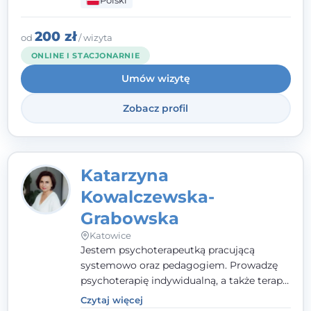
Polski
pełna ciepła. Wierzę, że skuteczna terapia
to wspólne działanie - razem tworzymy
zespół, który szuka rozwiązań.
200 zł
od
/ wizyta
ONLINE I STACJONARNIE
Umów wizytę
Zobacz profil
Katarzyna
Kowalczewska-
Grabowska
Katowice
Jestem psychoterapeutką pracującą
systemowo oraz pedagogiem. Prowadzę
psychoterapię indywidualną, a także terapię
par, małżeństw i rodzin. Patrzę na
Czytaj więcej