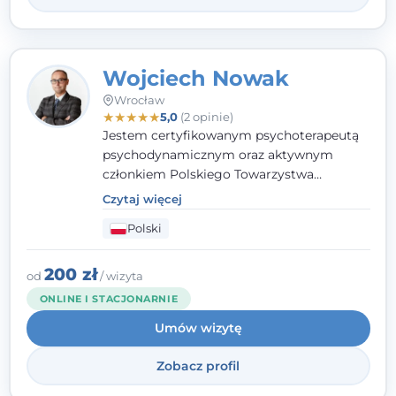
Wojciech Nowak
Wrocław
★
★
★
★
★
5,0
(2 opinie)
Jestem certyfikowanym psychoterapeutą
psychodynamicznym oraz aktywnym
członkiem Polskiego Towarzystwa
Psychoterapii Psychodynamicznej. W
Czytaj więcej
mojej pracy zawodowej kładę duży nacisk
Polski
na uważne słuchanie Pacjenta. Interesuje
mnie szczególnie psychoterapia zaburzeń
osobowości, zaburzeń nerwicowych i
200 zł
od
/ wizyta
lękowych, a także zagadnienia związane z
ONLINE I STACJONARNIE
małżeństwem i rodziną, w tym problemy w
Umów wizytę
relacjach rodzinnych. Nie specjalizuję się w
uzależnieniach.
Zobacz profil