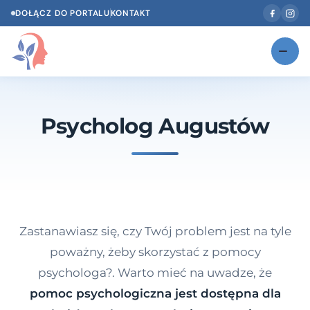
DOŁĄCZ DO PORTALU
KONTAKT
Znajdź swojego specjalistę
NOWOŚĆ
Psycholog Augustów
Gabinety
NOWOŚĆ
Według specjalizacji
Psycholog w Twoim języku
Diagnozy psychologiczne
Zastanawiasz się, czy Twój problem jest na tyle
Testy psychologiczne
poważny, żeby skorzystać z pomocy
psychologa?. Warto mieć na uwadze, że
Dawka wiedzy
pomoc psychologiczna jest dostępna dla
Dla specjalistów