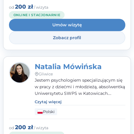
angielsku.
200 zł
od
/ wizyta
ONLINE I STACJONARNIE
Umów wizytę
Zobacz profil
Natalia Mówińska
Gliwice
Jestem psychologiem specjalizującym się
w pracy z dziećmi i młodzieżą, absolwentką
Uniwersytetu SWPS w Katowicach.
Prowadzę konsultacje oraz terapię
Czytaj więcej
nastawioną na potrzeby dziecka i jego
Polski
rodziny. Najważniejsze jest dla mnie
stworzenie bezpiecznego miejsca, w
którym dziecko czuje się zauważone i
200 zł
od
/ wizyta
zrozumiane.