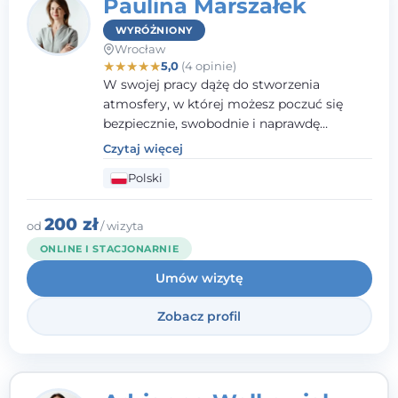
Paulina Marszałek
WYRÓŻNIONY
Wrocław
★
★
★
★
★
5,0
(4 opinie)
W swojej pracy dążę do stworzenia
atmosfery, w której możesz poczuć się
bezpiecznie, swobodnie i naprawdę
wysłuchany(-a). Zależy mi na
Czytaj więcej
towarzyszeniu Ci w drodze do większego
Polski
dobrostanu, lepszego poznania siebie oraz
budowania wartościowych i
satysfakcjonujących relacji - zarówno z
200 zł
od
/ wizyta
innymi, jak i z samym sobą. Możliwość
ONLINE I STACJONARNIE
bycia częścią tego procesu traktuję jako
Umów wizytę
duże wyróżnienie.
Zobacz profil