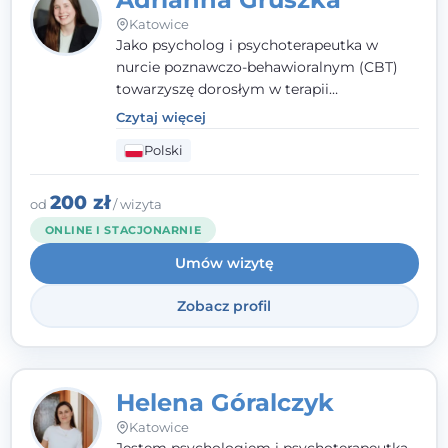
Katowice
Jako psycholog i psychoterapeutka w
nurcie poznawczo-behawioralnym (CBT)
towarzyszę dorosłym w terapii
indywidualnej oraz nastolatkom od 15. roku
Czytaj więcej
życia. Zależy mi, by naprawdę usłyszeć, z
Polski
czym do mnie przychodzisz, i dobrać
sposób pracy do Ciebie - bez gotowych
schematów i bez oceniania.
200 zł
od
/ wizyta
ONLINE I STACJONARNIE
Umów wizytę
Zobacz profil
Helena Góralczyk
Katowice