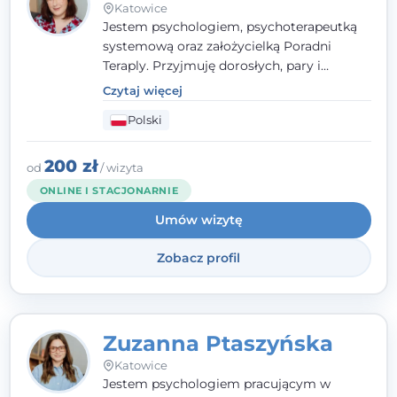
Katowice
Jestem psychologiem, psychoterapeutką
systemową oraz założycielką Poradni
Teraply. Przyjmuję dorosłych, pary i
rodziny, dobierając metody do
Czytaj więcej
indywidualnych zasobów pacjenta. Wierzę
Polski
w drzemiące w Tobie zasoby, które
pozwolą Ci wyjść z kryzysu - a jeśli jeszcze
ich nie widzisz, pomogę Ci je odsłonić.
200 zł
od
/ wizyta
ONLINE I STACJONARNIE
Umów wizytę
Zobacz profil
Zuzanna Ptaszyńska
Katowice
Jestem psychologiem pracującym w