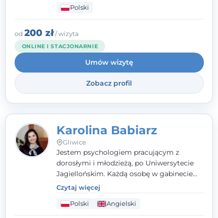
Polski
psychologiczną w kryzysie, przewlekłym
stresie czy obniżonym nastroju. Każde
spotkanie traktuję z szacunkiem,
200 zł
od
/ wizyta
uważnością i w atmosferze zaufania.
ONLINE I STACJONARNIE
Umów wizytę
Zobacz profil
Karolina Babiarz
Gliwice
Jestem psychologiem pracującym z
dorosłymi i młodzieżą, po Uniwersytecie
Jagiellońskim. Każdą osobę w gabinecie
traktuję jak osobną historię, którą poznaję,
Czytaj więcej
budując relację opartą na zaufaniu i
Polski
Angielski
empatii. Przyjmuję w Poradni Teraply.pl w
Gliwicach oraz online, po polsku i po