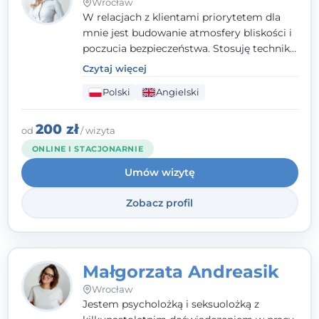
Wrocław
W relacjach z klientami priorytetem dla
mnie jest budowanie atmosfery bliskości i
poczucia bezpieczeństwa. Stosuję techniki
poznawczo-behawioralne oraz metody,
Czytaj więcej
które koncentrują się na rozwiązaniach
Polski
Angielski
(TSR). Te polegają na osiąganiu
zamierzonych celów (doprowadzeniu do
rozwiązania trudnych sytuacji) poprzez
200 zł
od
/ wizyta
identyfikowanie i wzmacnianie zasobów
ONLINE I STACJONARNIE
oraz mocnych stron klienta. W swojej
Umów wizytę
pracy korzystam także z metod dialogu
motywacyjnego i treningu uważności.
Zobacz profil
Małgorzata Andreasik
Wrocław
Jestem psycholożką i seksuolożką z