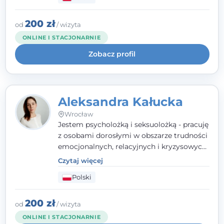
relacyjnych. W pracy kieruję się
uważnością, empatią i głębokim
szacunkiem dla indywidualnej historii
200 zł
od
/ wizyta
każdego człowieka. Jestem w trakcie
ONLINE I STACJONARNIE
czteroletniej szkoły psychoterapii
Zobacz profil
poznawczo-behawioralnej
rekomendowanej przez PTTPB.
Aleksandra Kałucka
Wrocław
Jestem psycholożką i seksuolożką - pracuję
z osobami dorosłymi w obszarze trudności
emocjonalnych, relacyjnych i kryzysowych,
w tym z osobami po doświadczeniach
Czytaj więcej
przemocy. Ukończyłam psychologię
Polski
kliniczną oraz studia podyplomowe z
interwencji kryzysowej i seksuologii
klinicznej na SWPS we Wrocławiu. W pracy
200 zł
od
/ wizyta
kieruję się empatią, etyką zawodową i
ONLINE I STACJONARNIE
uważnością na potrzeby klienta.