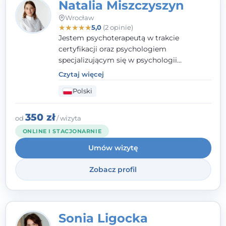
Natalia Miszczyszyn
Wrocław
★
★
★
★
★
5,0
(2 opinie)
Jestem psychoterapeutą w trakcie
certyfikacji oraz psychologiem
specjalizującym się w psychologii
klinicznej. Ukończyłam również studia
Czytaj więcej
podyplomowe z Praktycznej Diagnozy
Polski
Psychologicznej. Aktywnie uczestniczę w
działalności Polskiego Towarzystwa
Psychiatrycznego oraz Polskiego
350 zł
od
/ wizyta
Towarzystwa Psychologicznego, a także
ONLINE I STACJONARNIE
jestem członkiem nadzwyczajnym
Umów wizytę
Wielkopolskiego Towarzystwa Terapii
Systemowej.
Zobacz profil
Sonia Ligocka