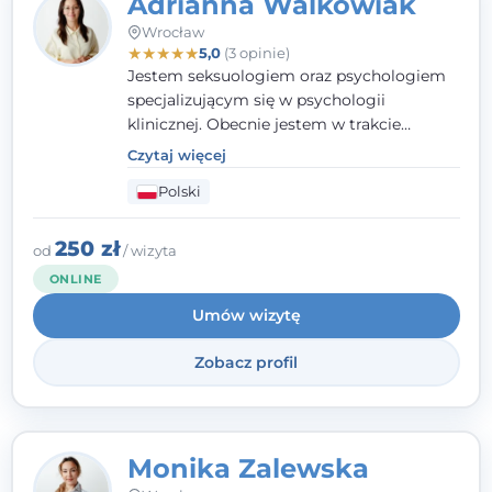
Adrianna Walkowiak
Wrocław
★
★
★
★
★
5,0
(3 opinie)
Jestem seksuologiem oraz psychologiem
specjalizującym się w psychologii
klinicznej. Obecnie jestem w trakcie
szkolenia na psychoterapeutę
Czytaj więcej
systemowego. Posiadam status członka
Polski
nadzwyczajnego Wielkopolskiego
Towarzystwa Terapii Systemowej oraz
należę do Polskiego Towarzystwa
250 zł
od
/ wizyta
Psychiatrycznego. W mojej pracy na
ONLINE
pierwszym miejscu stawiam budowanie
Umów wizytę
atmosfery bezpieczeństwa i zrozumienia w
relacjach z Klientami. Istotna dla nie jest
Zobacz profil
również koncentracja na dostępnych
zasobach.
Monika Zalewska