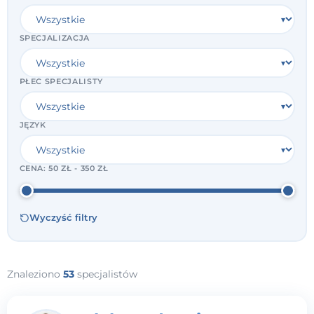
SPECJALIZACJA
PŁEĆ SPECJALISTY
JĘZYK
CENA:
50 ZŁ - 350 ZŁ
Wyczyść filtry
Znaleziono
53
specjalistów