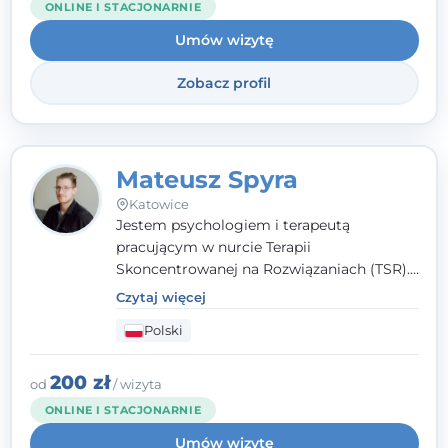
ONLINE I STACJONARNIE
Umów wizytę
Zobacz profil
Mateusz Spyra
Katowice
Jestem psychologiem i terapeutą
pracującym w nurcie Terapii
Skoncentrowanej na Rozwiązaniach (TSR).
Towarzyszę młodzieży i dorosłym z
Czytaj więcej
empatią, zrozumieniem i bez oceniania.
Polski
Daję przestrzeń do bycia sobą, bo wiem, że
w każdym człowieku jest coś wyjątkowego.
200 zł
od
/ wizyta
ONLINE I STACJONARNIE
Umów wizytę