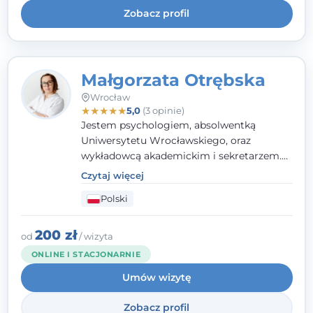
Zobacz profil
Małgorzata Otrębska
Wrocław
★
★
★
★
★
5,0
(3 opinie)
Jestem psychologiem, absolwentką
Uniwersytetu Wrocławskiego, oraz
wykładowcą akademickim i sekretarzem.
Dodatkowo mam kwalifikacje mediatora,
Czytaj więcej
specjalizując się w sprawach rodzinnych,
Polski
cywilnych oraz karnych.
200 zł
od
/ wizyta
ONLINE I STACJONARNIE
Umów wizytę
Zobacz profil