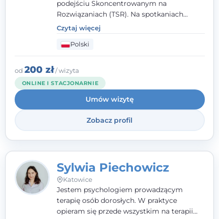
podejściu Skoncentrowanym na
Rozwiązaniach (TSR). Na spotkaniach
pracuję w sposób dopasowany do Ciebie -
Czytaj więcej
nawet jeśli na starcie nie wiesz dokładnie,
Polski
czego potrzebujesz, odkrywamy to razem,
krok po kroku. Towarzyszę dorosłym oraz
młodzieży od 13. roku życia.
200 zł
od
/ wizyta
ONLINE I STACJONARNIE
Umów wizytę
Zobacz profil
Sylwia Piechowicz
Katowice
Jestem psychologiem prowadzącym
terapię osób dorosłych. W praktyce
opieram się przede wszystkim na terapii