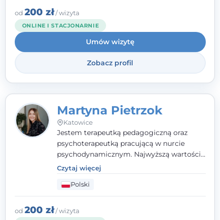
zaufania i wsparcia. Jeśli masz za sobą
200 zł
od
/ wizyta
trudny czas, jestem tutaj dla Ciebie.
ONLINE I STACJONARNIE
Umów wizytę
Zobacz profil
Martyna Pietrzok
Katowice
Jestem terapeutką pedagogiczną oraz
psychoterapeutką pracującą w nurcie
psychodynamicznym. Najwyższą wartością
jest dla mnie bliska, pełna zrozumienia i
Czytaj więcej
zaangażowania relacja z pacjentem. To
Polski
właśnie ta oparta na zaufaniu więź staje się
przestrzenią, w której można dotrzeć do
źródła trudności i spojrzeć na nie inaczej
200 zł
od
/ wizyta
niż dotąd.