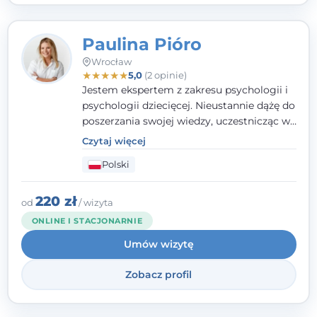
Paulina Pióro
Wrocław
★
★
★
★
★
5,0
(2 opinie)
Jestem ekspertem z zakresu psychologii i
psychologii dziecięcej. Nieustannie dążę do
poszerzania swojej wiedzy, uczestnicząc w
różnorodnych szkoleniach. Pracując z
Czytaj więcej
dziećmi, młodzieżą i młodymi dorosłymi
Polski
niezwykle ważne jest dla mnie poczucie
bezpieczeństwa, zrozumienia oraz wolności
w wyrażaniu swojego zdania. Kieruję się
220 zł
od
/ wizyta
etyką zawodową, wierząc, że każdy
ONLINE I STACJONARNIE
człowiek powinien otrzymać wsparcie i
Umów wizytę
pomoc, by poradzić sobie ze swoimi
problemami.
Zobacz profil