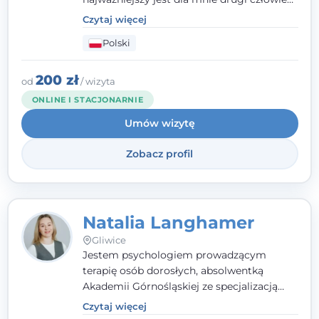
- wierzę, że empatia, autentyczność i pełne
Czytaj więcej
zaangażowanie tworzą bezpieczną
Polski
przestrzeń, będącą podstawą pracy nad
zmianą. W praktyce korzystam m.in. z
narzędzi Racjonalnej Terapii Zachowania.
200 zł
od
/ wizyta
ONLINE I STACJONARNIE
Umów wizytę
Zobacz profil
Natalia Langhamer
Gliwice
Jestem psychologiem prowadzącym
terapię osób dorosłych, absolwentką
Akademii Górnośląskiej ze specjalizacją
kliniczną. Oferuję konsultacje
Czytaj więcej
psychologiczne i pierwszą pomoc