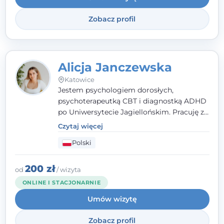
Zobacz profil
Alicja Janczewska
Katowice
Jestem psychologiem dorosłych,
psychoterapeutką CBT i diagnostką ADHD
po Uniwersytecie Jagiellońskim. Pracuję z
dorosłymi, młodzieżą i dziećmi, opierając
Czytaj więcej
pomoc na zrozumieniu indywidualnych
Polski
potrzeb i więzi zbudowanej na zaufaniu.
Terapia to dla mnie bezpieczne miejsce, w
którym poczujesz się wysłuchany i
200 zł
od
/ wizyta
zrozumiany.
ONLINE I STACJONARNIE
Umów wizytę
Zobacz profil