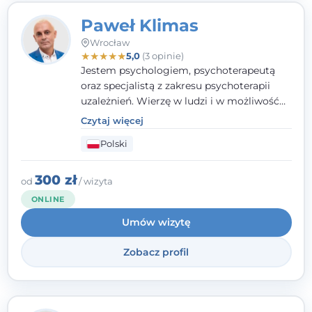
Paweł Klimas
Wrocław
★
★
★
★
★
5,0
(3 opinie)
Jestem psychologiem, psychoterapeutą
oraz specjalistą z zakresu psychoterapii
uzależnień. Wierzę w ludzi i w możliwość
wprowadzenia zmian w ich życiu. Bardzo
Czytaj więcej
często przekonuje się o tym, że każdy z nas,
Polski
w tym Ty i ja, ma wpływ na swoje
szczęście. Należy uwierzyć w siebie i działać
w obranym kierunku.
300 zł
od
/ wizyta
ONLINE
Umów wizytę
Zobacz profil