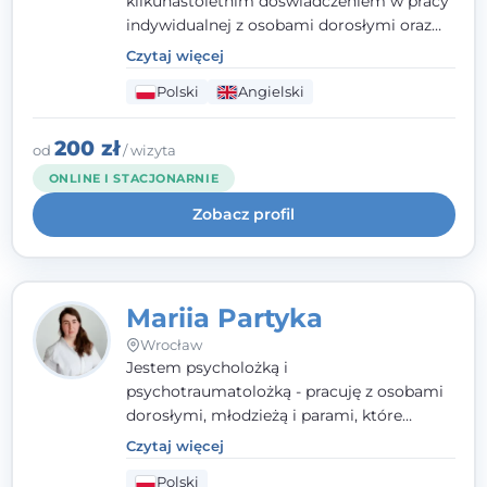
kilkunastoletnim doświadczeniem w pracy
indywidualnej z osobami dorosłymi oraz
parami. Specjalizuję się w obszarze zdrowia
Czytaj więcej
seksualnego, żałoby, kryzysów życiowych i
Polski
Angielski
wypalenia zawodowego. Pracuję w języku
polskim i angielskim, w podejściu
humanistycznym, opartym na
200 zł
od
/ wizyta
partnerstwie i podmiotowości klienta.
ONLINE I STACJONARNIE
Zobacz profil
Mariia Partyka
Wrocław
Jestem psycholożką i
psychotraumatolożką - pracuję z osobami
dorosłymi, młodzieżą i parami, które
doświadczają kryzysów psychicznych,
Czytaj więcej
traumy, stanów lękowych i trudności
Polski