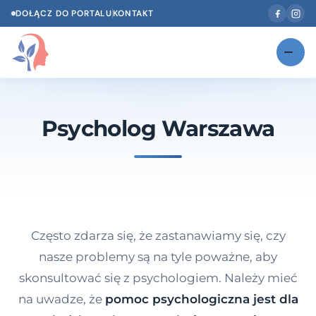
DOŁĄCZ DO PORTALU
KONTAKT
Znajdź swojego specjalistę
NOWOŚĆ
Psycholog Warszawa
Gabinety
NOWOŚĆ
Według specjalizacji
Psycholog w Twoim języku
Diagnozy psychologiczne
Często zdarza się, że zastanawiamy się, czy
Testy psychologiczne
nasze problemy są na tyle poważne, aby
skonsultować się z psychologiem. Należy mieć
Dawka wiedzy
na uwadze, że
pomoc psychologiczna jest dla
Dla specjalistów