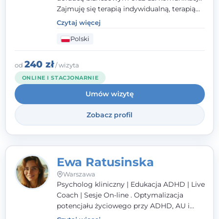
Zajmuję się terapią indywidualną, terapią
par i małżeństw oraz rodzin, a także terapią
Czytaj więcej
grupową.
Polski
240 zł
od
/ wizyta
ONLINE I STACJONARNIE
Umów wizytę
Zobacz profil
Ewa Ratusinska
Warszawa
Psycholog kliniczny | Edukacja ADHD | Live
Coach | Sesje On-line . Optymalizacja
potencjału życiowego przy ADHD, AU i
AUDHD - z diagnozą lub bez.