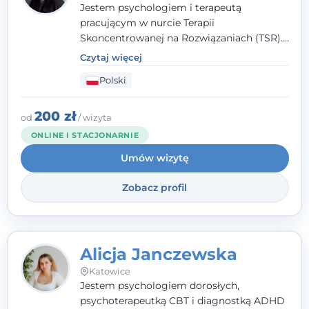
Jestem psychologiem i terapeutą
pracującym w nurcie Terapii
Skoncentrowanej na Rozwiązaniach (TSR).
Towarzyszę młodzieży i dorosłym z
Czytaj więcej
empatią, zrozumieniem i bez oceniania.
Polski
Daję przestrzeń do bycia sobą, bo wiem, że
w każdym człowieku jest coś wyjątkowego.
200 zł
od
/ wizyta
ONLINE I STACJONARNIE
Umów wizytę
Zobacz profil
Alicja Janczewska
Katowice
Jestem psychologiem dorosłych,
psychoterapeutką CBT i diagnostką ADHD