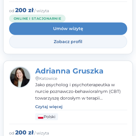
radzeniu sobie z bolesnymi
doświadczeniami tak, by mogli żyć pełniej.
200 zł
od
/ wizyta
ONLINE I STACJONARNIE
Umów wizytę
Zobacz profil
Adrianna Gruszka
Katowice
Jako psycholog i psychoterapeutka w
nurcie poznawczo-behawioralnym (CBT)
towarzyszę dorosłym w terapii
indywidualnej oraz nastolatkom od 15. roku
Czytaj więcej
życia. Zależy mi, by naprawdę usłyszeć, z
Polski
czym do mnie przychodzisz, i dobrać
sposób pracy do Ciebie - bez gotowych
schematów i bez oceniania.
200 zł
od
/ wizyta