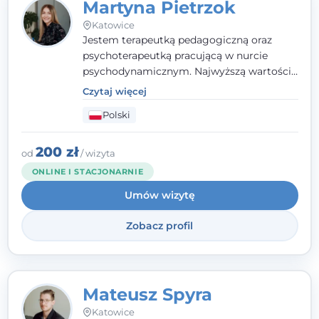
Martyna Pietrzok
Katowice
Jestem terapeutką pedagogiczną oraz
psychoterapeutką pracującą w nurcie
psychodynamicznym. Najwyższą wartością
jest dla mnie bliska, pełna zrozumienia i
Czytaj więcej
zaangażowania relacja z pacjentem. To
Polski
właśnie ta oparta na zaufaniu więź staje się
przestrzenią, w której można dotrzeć do
źródła trudności i spojrzeć na nie inaczej
200 zł
od
/ wizyta
niż dotąd.
ONLINE I STACJONARNIE
Umów wizytę
Zobacz profil
Mateusz Spyra
Katowice