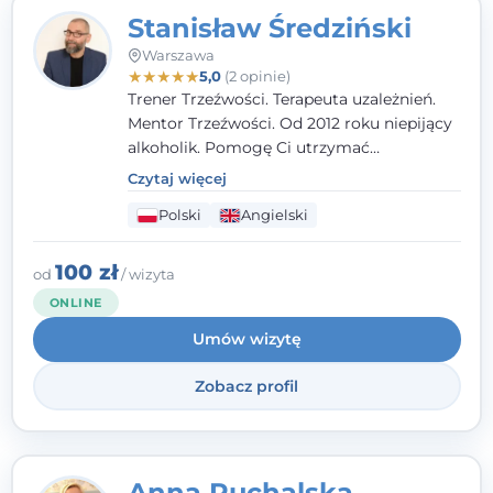
Stanisław Średziński
Warszawa
★
★
★
★
★
5,0
(2 opinie)
Trener Trzeźwości. Terapeuta uzależnień.
Mentor Trzeźwości. Od 2012 roku niepijący
alkoholik. Pomogę Ci utrzymać
abstynencję, na początku Twojej drogi do
Czytaj więcej
trzeźwości.
Polski
Angielski
100 zł
od
/ wizyta
ONLINE
Umów wizytę
Zobacz profil
Anna Puchalska