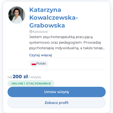
Katarzyna
Kowalczewska-
Grabowska
Katowice
Jestem psychoterapeutką pracującą
systemowo oraz pedagogiem. Prowadzę
psychoterapię indywidualną, a także terapię
par, małżeństw i rodzin. Patrzę na
Czytaj więcej
człowieka całościowo - w kontekście jego
Polski
relacji z rodziną, pracą i otoczeniem - i
opieram współpracę na Twoich mocnych
stronach.
200 zł
od
/ wizyta
ONLINE I STACJONARNIE
Umów wizytę
Zobacz profil