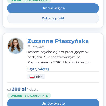
ONLINE I STACJONARNIE
Umów wizytę
Zobacz profil
Zuzanna Ptaszyńska
Katowice
Jestem psychologiem pracującym w
podejściu Skoncentrowanym na
Rozwiązaniach (TSR). Na spotkaniach
pracuję w sposób dopasowany do Ciebie -
Czytaj więcej
nawet jeśli na starcie nie wiesz dokładnie,
Polski
czego potrzebujesz, odkrywamy to razem,
krok po kroku. Towarzyszę dorosłym oraz
młodzieży od 13. roku życia.
200 zł
od
/ wizyta
ONLINE I STACJONARNIE
Umów wizytę