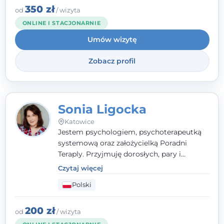
Psychiatrycznego oraz Polskiego
350 zł
od
/ wizyta
Towarzystwa Psychologicznego, a także
ONLINE I STACJONARNIE
jestem członkiem nadzwyczajnym
Umów wizytę
Wielkopolskiego Towarzystwa Terapii
Systemowej.
Zobacz profil
Sonia Ligocka
Katowice
Jestem psychologiem, psychoterapeutką
systemową oraz założycielką Poradni
Teraply. Przyjmuję dorosłych, pary i
rodziny, dobierając metody do
Czytaj więcej
indywidualnych zasobów pacjenta. Wierzę
Polski
w drzemiące w Tobie zasoby, które
pozwolą Ci wyjść z kryzysu - a jeśli jeszcze
ich nie widzisz, pomogę Ci je odsłonić.
200 zł
od
/ wizyta