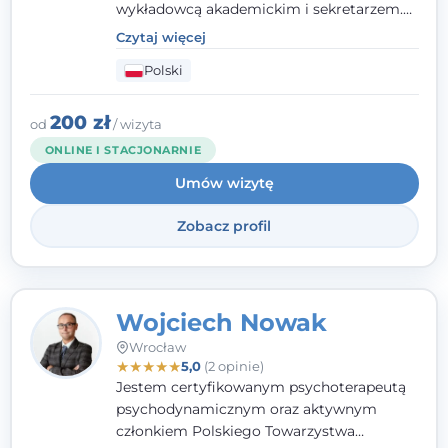
wykładowcą akademickim i sekretarzem.
Dodatkowo mam kwalifikacje mediatora,
Czytaj więcej
specjalizując się w sprawach rodzinnych,
Polski
cywilnych oraz karnych.
200 zł
od
/ wizyta
ONLINE I STACJONARNIE
Umów wizytę
Zobacz profil
Wojciech Nowak
Wrocław
★
★
★
★
★
5,0
(2 opinie)
Jestem certyfikowanym psychoterapeutą
psychodynamicznym oraz aktywnym
członkiem Polskiego Towarzystwa