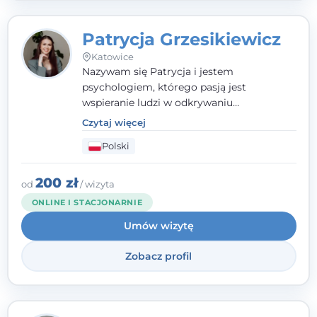
Patrycja Grzesikiewicz
Katowice
Nazywam się Patrycja i jestem
psychologiem, którego pasją jest
wspieranie ludzi w odkrywaniu
wewnętrznej siły i radzeniu sobie z
Czytaj więcej
codziennymi trudnościami. Pracuję w
Polski
nurcie poznawczo-behawioralnym, oferując
indywidualne podejście pełne empatii,
zaufania i wsparcia. Jeśli masz za sobą
200 zł
od
/ wizyta
trudny czas, jestem tutaj dla Ciebie.
ONLINE I STACJONARNIE
Umów wizytę
Zobacz profil