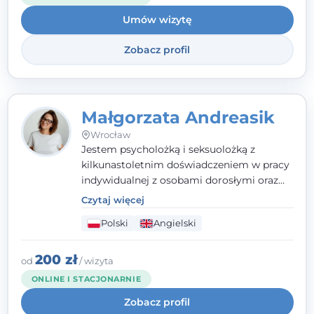
oraz mocnych stron klienta. W swojej
Umów wizytę
pracy korzystam także z metod dialogu
motywacyjnego i treningu uważności.
Zobacz profil
Małgorzata Andreasik
Wrocław
Jestem psycholożką i seksuolożką z
kilkunastoletnim doświadczeniem w pracy
indywidualnej z osobami dorosłymi oraz
parami. Specjalizuję się w obszarze zdrowia
Czytaj więcej
seksualnego, żałoby, kryzysów życiowych i
Polski
Angielski
wypalenia zawodowego. Pracuję w języku
polskim i angielskim, w podejściu
humanistycznym, opartym na
200 zł
od
/ wizyta
partnerstwie i podmiotowości klienta.
ONLINE I STACJONARNIE
Zobacz profil