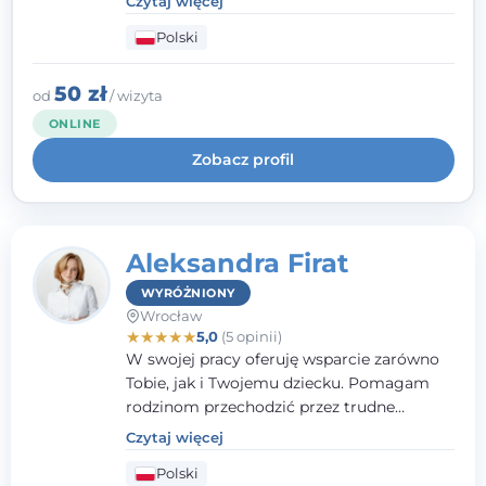
Czytaj więcej
Psychologiczne wsparcie kobiet w
Polski
menopauzie.
50 zł
od
/ wizyta
ONLINE
Zobacz profil
Aleksandra Firat
WYRÓŻNIONY
Wrocław
★
★
★
★
★
5,0
(5 opinii)
W swojej pracy oferuję wsparcie zarówno
Tobie, jak i Twojemu dziecku. Pomagam
rodzinom przechodzić przez trudne
momenty, opierając współpracę na
Czytaj więcej
wzajemnym zaufaniu i otwartej
Polski
komunikacji. Posiadam doświadczenie w