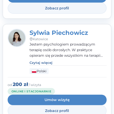
Zobacz profil
Sylwia Piechowicz
Katowice
Jestem psychologiem prowadzącym
terapię osób dorosłych. W praktyce
opieram się przede wszystkim na terapii
poznawczo-behawioralnej (CBT), a także na
Czytaj więcej
podejściu skoncentrowanym na
Polski
rozwiązaniach (TSR) oraz Racjonalnej
Terapii Zachowania (RTZ). Dużą wagę
przykładam do relacji opartej na empatii,
200 zł
od
/ wizyta
poczuciu bezpieczeństwa i wzajemnym
ONLINE I STACJONARNIE
zrozumieniu.
Umów wizytę
Zobacz profil