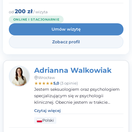
budowania wartościowych i
satysfakcjonujących relacji - zarówno z
200 zł
od
/ wizyta
innymi, jak i z samym sobą. Możliwość
ONLINE I STACJONARNIE
bycia częścią tego procesu traktuję jako
Umów wizytę
duże wyróżnienie.
Zobacz profil
Adrianna Walkowiak
Wrocław
★
★
★
★
★
5,0
(3 opinie)
Jestem seksuologiem oraz psychologiem
specjalizującym się w psychologii
klinicznej. Obecnie jestem w trakcie
szkolenia na psychoterapeutę
Czytaj więcej
systemowego. Posiadam status członka
Polski
nadzwyczajnego Wielkopolskiego
Towarzystwa Terapii Systemowej oraz