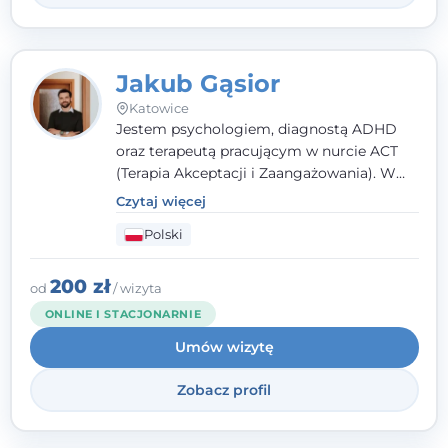
Jakub Gąsior
Katowice
Jestem psychologiem, diagnostą ADHD
oraz terapeutą pracującym w nurcie ACT
(Terapia Akceptacji i Zaangażowania). W
kontakcie z pacjentem najważniejsze są dla
Czytaj więcej
mnie serdeczność, zrozumienie i atmosfera
Polski
pełna ciepła. Wierzę, że skuteczna terapia
to wspólne działanie - razem tworzymy
zespół, który szuka rozwiązań.
200 zł
od
/ wizyta
ONLINE I STACJONARNIE
Umów wizytę
Zobacz profil