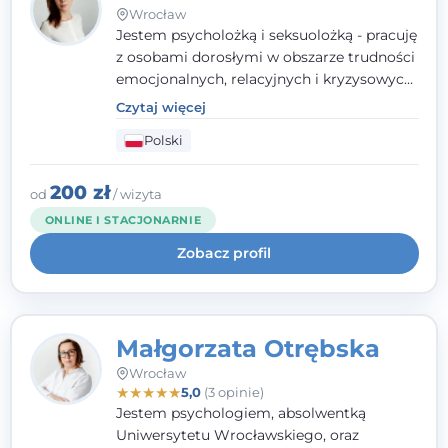
Wrocław
Jestem psycholożką i seksuolożką - pracuję
z osobami dorosłymi w obszarze trudności
emocjonalnych, relacyjnych i kryzysowych,
w tym z osobami po doświadczeniach
Czytaj więcej
przemocy. Ukończyłam psychologię
Polski
kliniczną oraz studia podyplomowe z
interwencji kryzysowej i seksuologii
klinicznej na SWPS we Wrocławiu. W pracy
200 zł
od
/ wizyta
kieruję się empatią, etyką zawodową i
ONLINE I STACJONARNIE
uważnością na potrzeby klienta.
Zobacz profil
Małgorzata Otrębska
Wrocław
★
★
★
★
★
5,0
(3 opinie)
Jestem psychologiem, absolwentką
Uniwersytetu Wrocławskiego, oraz