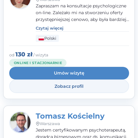
Zapraszam na konsultacje psychologiczne
on-line. Zależało mi na stworzeniu oferty
przystępniejszej cenowo, aby była bardziej
dostępna i dała możliwość zadbania o swój
Czytaj więcej
dobrostan psychiczny szerszej grupie osób.
Polski
Oferta dedykowana dla osób dorosłych,
które poszukują konkretnej pracy, opartej o
cele, prowadzonej w zaufaniu.
130 zł
od
/ wizyta
ONLINE I STACJONARNIE
Umów wizytę
Zobacz profil
Tomasz Kościelny
Warszawa
Jestem certyfikowanym psychoterapeutą,
doradcą biznesowym oraz ds. komunikacji.