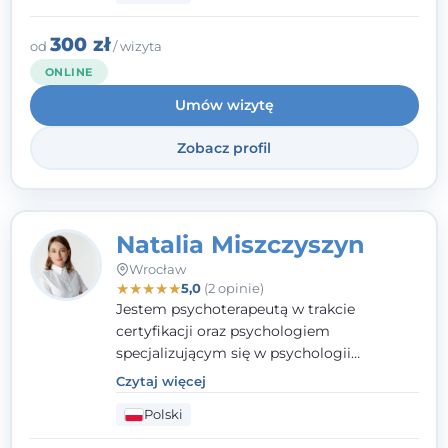
szczęście. Należy uwierzyć w siebie i działać
w obranym kierunku.
300 zł
od
/ wizyta
ONLINE
Umów wizytę
Zobacz profil
Natalia Miszczyszyn
Wrocław
★
★
★
★
★
5,0
(2 opinie)
Jestem psychoterapeutą w trakcie
certyfikacji oraz psychologiem
specjalizującym się w psychologii
klinicznej. Ukończyłam również studia
Czytaj więcej
podyplomowe z Praktycznej Diagnozy
Polski
Psychologicznej. Aktywnie uczestniczę w
działalności Polskiego Towarzystwa