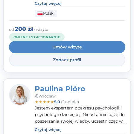
Psychoterapii Psychodynamicznej. W
Czytaj więcej
mojej pracy zawodowej kładę duży nacisk
Polski
na uważne słuchanie Pacjenta. Interesuje
mnie szczególnie psychoterapia zaburzeń
osobowości, zaburzeń nerwicowych i
200 zł
od
/ wizyta
lękowych, a także zagadnienia związane z
ONLINE I STACJONARNIE
małżeństwem i rodziną, w tym problemy w
Umów wizytę
relacjach rodzinnych. Nie specjalizuję się w
uzależnieniach.
Zobacz profil
Paulina Pióro
Wrocław
★
★
★
★
★
5,0
(2 opinie)
Jestem ekspertem z zakresu psychologii i
psychologii dziecięcej. Nieustannie dążę do
poszerzania swojej wiedzy, uczestnicząc w
różnorodnych szkoleniach. Pracując z
Czytaj więcej