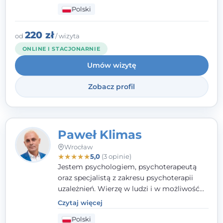
dziećmi, młodzieżą i młodymi dorosłymi
Polski
niezwykle ważne jest dla mnie poczucie
bezpieczeństwa, zrozumienia oraz wolności
w wyrażaniu swojego zdania. Kieruję się
220 zł
od
/ wizyta
etyką zawodową, wierząc, że każdy
ONLINE I STACJONARNIE
człowiek powinien otrzymać wsparcie i
Umów wizytę
pomoc, by poradzić sobie ze swoimi
problemami.
Zobacz profil
Paweł Klimas
Wrocław
★
★
★
★
★
5,0
(3 opinie)
Jestem psychologiem, psychoterapeutą
oraz specjalistą z zakresu psychoterapii
uzależnień. Wierzę w ludzi i w możliwość
wprowadzenia zmian w ich życiu. Bardzo
Czytaj więcej
często przekonuje się o tym, że każdy z nas,
Polski
w tym Ty i ja, ma wpływ na swoje