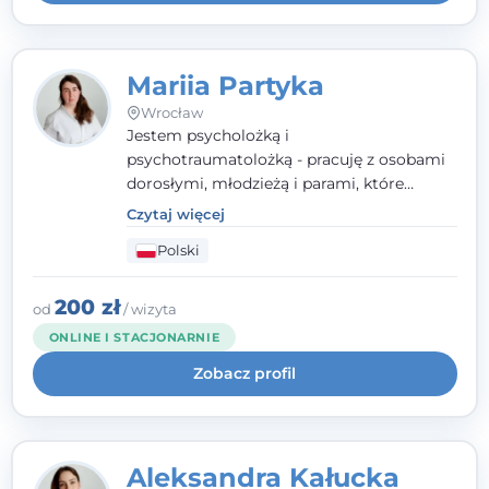
Mariia Partyka
Wrocław
Jestem psycholożką i
psychotraumatolożką - pracuję z osobami
dorosłymi, młodzieżą i parami, które
doświadczają kryzysów psychicznych,
Czytaj więcej
traumy, stanów lękowych i trudności
Polski
relacyjnych. W pracy kieruję się
uważnością, empatią i głębokim
szacunkiem dla indywidualnej historii
200 zł
od
/ wizyta
każdego człowieka. Jestem w trakcie
ONLINE I STACJONARNIE
czteroletniej szkoły psychoterapii
Zobacz profil
poznawczo-behawioralnej
rekomendowanej przez PTTPB.
Aleksandra Kałucka