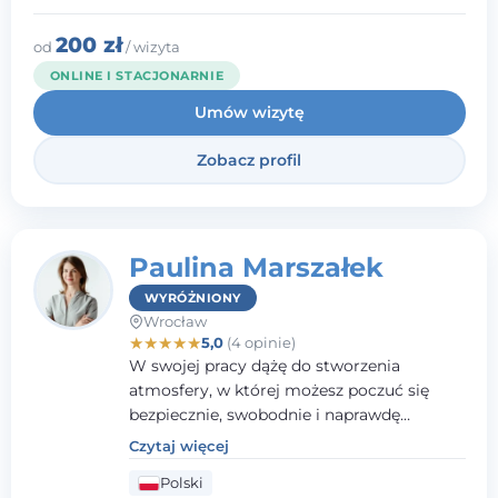
pracy z dziećmi i młodzieżą mierzącymi się
z różnorodnymi trudnościami
200 zł
od
/ wizyta
emocjonalnymi oraz rozwojowymi.
ONLINE I STACJONARNIE
Umów wizytę
Zobacz profil
Paulina Marszałek
WYRÓŻNIONY
Wrocław
★
★
★
★
★
5,0
(4 opinie)
W swojej pracy dążę do stworzenia
atmosfery, w której możesz poczuć się
bezpiecznie, swobodnie i naprawdę
wysłuchany(-a). Zależy mi na
Czytaj więcej
towarzyszeniu Ci w drodze do większego
Polski
dobrostanu, lepszego poznania siebie oraz