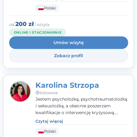
szukają wsparcia w trudnych momentach -
Polski
w obliczu lęku, przewlekłego stresu,
natłoku myśli, obniżonego nastroju,
wypalenia czy kryzysu, a także po prostu
200 zł
od
/ wizyta
chcą lepiej poznać siebie.
ONLINE I STACJONARNIE
Umów wizytę
Zobacz profil
Karolina Strzopa
Katowice
Jestem psycholożką, psychotraumatolożką
i seksuolożką, a obecnie poszerzam
kwalifikacje o interwencję kryzysową.
Pracuję w nurcie terapii trzeciej fali, łącząc
Czytaj więcej
metody o potwierdzonej skuteczności.
Polski
Towarzyszę młodzieży, dorosłym i parom w