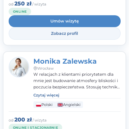
należę do Polskiego Towarzystwa
250 zł
od
/ wizyta
Psychiatrycznego. W mojej pracy na
ONLINE
pierwszym miejscu stawiam budowanie
Umów wizytę
atmosfery bezpieczeństwa i zrozumienia w
relacjach z Klientami. Istotna dla nie jest
Zobacz profil
również koncentracja na dostępnych
zasobach.
Monika Zalewska
Wrocław
W relacjach z klientami priorytetem dla
mnie jest budowanie atmosfery bliskości i
poczucia bezpieczeństwa. Stosuję techniki
poznawczo-behawioralne oraz metody,
Czytaj więcej
które koncentrują się na rozwiązaniach
Polski
Angielski
(TSR). Te polegają na osiąganiu
zamierzonych celów (doprowadzeniu do
rozwiązania trudnych sytuacji) poprzez
200 zł
od
/ wizyta
identyfikowanie i wzmacnianie zasobów
ONLINE I STACJONARNIE