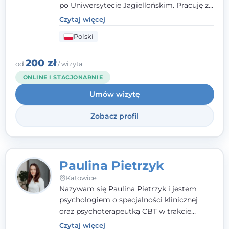
po Uniwersytecie Jagiellońskim. Pracuję z
dorosłymi, młodzieżą i dziećmi, opierając
Czytaj więcej
pomoc na zrozumieniu indywidualnych
Polski
potrzeb i więzi zbudowanej na zaufaniu.
Terapia to dla mnie bezpieczne miejsce, w
którym poczujesz się wysłuchany i
200 zł
od
/ wizyta
zrozumiany.
ONLINE I STACJONARNIE
Umów wizytę
Zobacz profil
Paulina Pietrzyk
Katowice
Nazywam się Paulina Pietrzyk i jestem
psychologiem o specjalności klinicznej
oraz psychoterapeutką CBT w trakcie
szkolenia. Pracuję z dorosłymi, którzy
Czytaj więcej