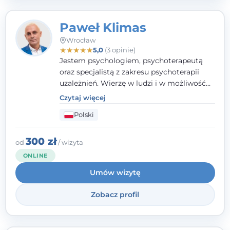
Paweł Klimas
Wrocław
★
★
★
★
★
5,0
(3 opinie)
Jestem psychologiem, psychoterapeutą
oraz specjalistą z zakresu psychoterapii
uzależnień. Wierzę w ludzi i w możliwość
wprowadzenia zmian w ich życiu. Bardzo
Czytaj więcej
często przekonuje się o tym, że każdy z nas,
Polski
w tym Ty i ja, ma wpływ na swoje
szczęście. Należy uwierzyć w siebie i działać
w obranym kierunku.
300 zł
od
/ wizyta
ONLINE
Umów wizytę
Zobacz profil