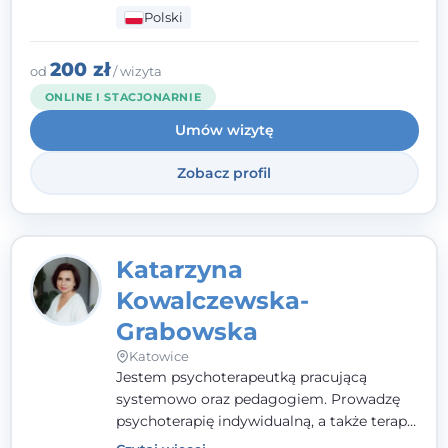
mnie serdeczność, zrozumienie i atmosfera
Polski
pełna ciepła. Wierzę, że skuteczna terapia
to wspólne działanie - razem tworzymy
zespół, który szuka rozwiązań.
200 zł
od
/ wizyta
ONLINE I STACJONARNIE
Umów wizytę
Zobacz profil
Katarzyna
Kowalczewska-
Grabowska
Katowice
Jestem psychoterapeutką pracującą
systemowo oraz pedagogiem. Prowadzę
psychoterapię indywidualną, a także terapię
par, małżeństw i rodzin. Patrzę na