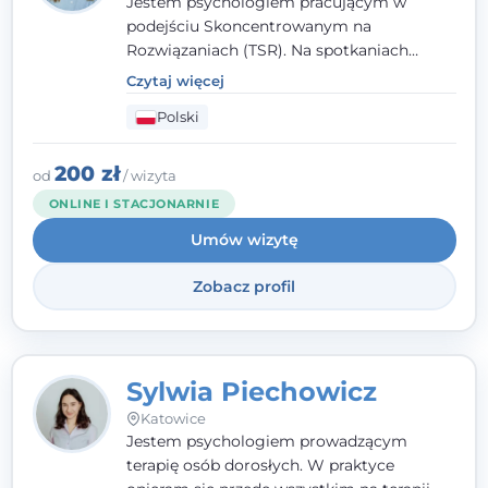
Jestem psychologiem pracującym w
podejściu Skoncentrowanym na
Rozwiązaniach (TSR). Na spotkaniach
pracuję w sposób dopasowany do Ciebie -
Czytaj więcej
nawet jeśli na starcie nie wiesz dokładnie,
Polski
czego potrzebujesz, odkrywamy to razem,
krok po kroku. Towarzyszę dorosłym oraz
młodzieży od 13. roku życia.
200 zł
od
/ wizyta
ONLINE I STACJONARNIE
Umów wizytę
Zobacz profil
Sylwia Piechowicz
Katowice
Jestem psychologiem prowadzącym
terapię osób dorosłych. W praktyce