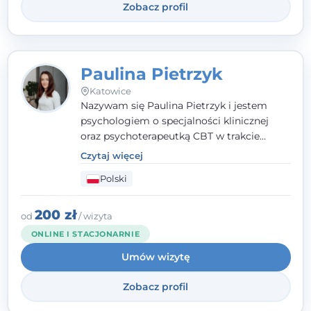
Zobacz profil
Paulina Pietrzyk
Katowice
Nazywam się Paulina Pietrzyk i jestem
psychologiem o specjalności klinicznej
oraz psychoterapeutką CBT w trakcie
szkolenia. Pracuję z dorosłymi, którzy
Czytaj więcej
szukają wsparcia w trudnych momentach -
Polski
w obliczu lęku, przewlekłego stresu,
natłoku myśli, obniżonego nastroju,
wypalenia czy kryzysu, a także po prostu
200 zł
od
/ wizyta
chcą lepiej poznać siebie.
ONLINE I STACJONARNIE
Umów wizytę
Zobacz profil