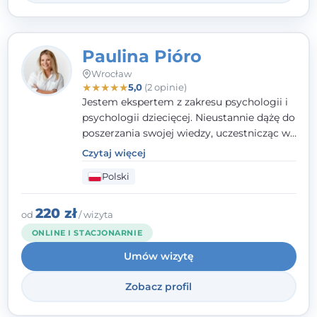
Paulina Pióro
Wrocław
★
★
★
★
★
5,0
(2 opinie)
Jestem ekspertem z zakresu psychologii i
psychologii dziecięcej. Nieustannie dążę do
poszerzania swojej wiedzy, uczestnicząc w
różnorodnych szkoleniach. Pracując z
Czytaj więcej
dziećmi, młodzieżą i młodymi dorosłymi
Polski
niezwykle ważne jest dla mnie poczucie
bezpieczeństwa, zrozumienia oraz wolności
w wyrażaniu swojego zdania. Kieruję się
220 zł
od
/ wizyta
etyką zawodową, wierząc, że każdy
ONLINE I STACJONARNIE
człowiek powinien otrzymać wsparcie i
Umów wizytę
pomoc, by poradzić sobie ze swoimi
problemami.
Zobacz profil