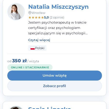
Natalia Miszczyszyn
Wrocław
★
★
★
★
★
5,0
(2 opinie)
Jestem psychoterapeutą w trakcie
certyfikacji oraz psychologiem
specjalizującym się w psychologii
klinicznej. Ukończyłam również studia
Czytaj więcej
podyplomowe z Praktycznej Diagnozy
Polski
Psychologicznej. Aktywnie uczestniczę w
działalności Polskiego Towarzystwa
Psychiatrycznego oraz Polskiego
350 zł
od
/ wizyta
Towarzystwa Psychologicznego, a także
ONLINE I STACJONARNIE
jestem członkiem nadzwyczajnym
Umów wizytę
Wielkopolskiego Towarzystwa Terapii
Systemowej.
Zobacz profil