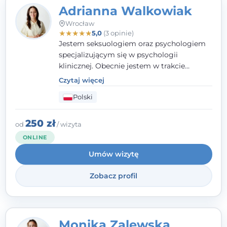
Adrianna Walkowiak
Wrocław
★
★
★
★
★
5,0
(3 opinie)
Jestem seksuologiem oraz psychologiem
specjalizującym się w psychologii
klinicznej. Obecnie jestem w trakcie
szkolenia na psychoterapeutę
Czytaj więcej
systemowego. Posiadam status członka
Polski
nadzwyczajnego Wielkopolskiego
Towarzystwa Terapii Systemowej oraz
należę do Polskiego Towarzystwa
250 zł
od
/ wizyta
Psychiatrycznego. W mojej pracy na
ONLINE
pierwszym miejscu stawiam budowanie
Umów wizytę
atmosfery bezpieczeństwa i zrozumienia w
relacjach z Klientami. Istotna dla nie jest
Zobacz profil
również koncentracja na dostępnych
zasobach.
Monika Zalewska