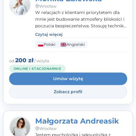
Wrocław
W relacjach z klientami priorytetem dla
mnie jest budowanie atmosfery bliskości i
poczucia bezpieczeństwa. Stosuję techniki
poznawczo-behawioralne oraz metody,
Czytaj więcej
które koncentrują się na rozwiązaniach
Polski
Angielski
(TSR). Te polegają na osiąganiu
zamierzonych celów (doprowadzeniu do
rozwiązania trudnych sytuacji) poprzez
200 zł
od
/ wizyta
identyfikowanie i wzmacnianie zasobów
ONLINE I STACJONARNIE
oraz mocnych stron klienta. W swojej
Umów wizytę
pracy korzystam także z metod dialogu
motywacyjnego i treningu uważności.
Zobacz profil
Małgorzata Andreasik
Wrocław
Jestem psycholożką i seksuolożką z