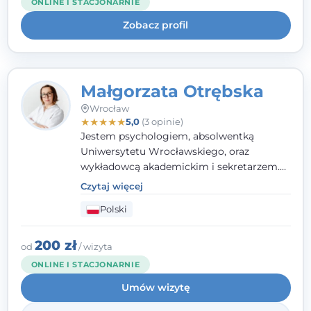
ONLINE I STACJONARNIE
uważnością na potrzeby klienta.
Zobacz profil
Małgorzata Otrębska
Wrocław
★
★
★
★
★
5,0
(3 opinie)
Jestem psychologiem, absolwentką
Uniwersytetu Wrocławskiego, oraz
wykładowcą akademickim i sekretarzem.
Dodatkowo mam kwalifikacje mediatora,
Czytaj więcej
specjalizując się w sprawach rodzinnych,
Polski
cywilnych oraz karnych.
200 zł
od
/ wizyta
ONLINE I STACJONARNIE
Umów wizytę