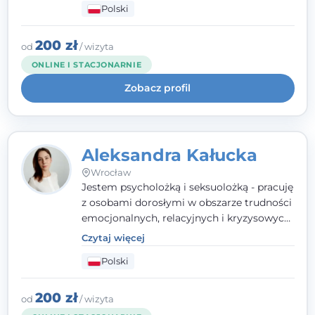
Polski
relacyjnych. W pracy kieruję się
uważnością, empatią i głębokim
szacunkiem dla indywidualnej historii
200 zł
od
/ wizyta
każdego człowieka. Jestem w trakcie
ONLINE I STACJONARNIE
czteroletniej szkoły psychoterapii
Zobacz profil
poznawczo-behawioralnej
rekomendowanej przez PTTPB.
Aleksandra Kałucka
Wrocław
Jestem psycholożką i seksuolożką - pracuję
z osobami dorosłymi w obszarze trudności
emocjonalnych, relacyjnych i kryzysowych,
w tym z osobami po doświadczeniach
Czytaj więcej
przemocy. Ukończyłam psychologię
Polski
kliniczną oraz studia podyplomowe z
interwencji kryzysowej i seksuologii
klinicznej na SWPS we Wrocławiu. W pracy
200 zł
od
/ wizyta
kieruję się empatią, etyką zawodową i