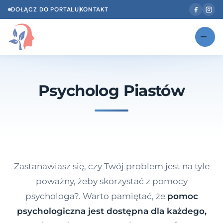
DOŁĄCZ DO PORTALU
KONTAKT
Znajdź swojego specjalistę
NOWOŚĆ
Psycholog Piastów
Gabinety
NOWOŚĆ
Według specjalizacji
Psycholog w Twoim języku
Diagnozy psychologiczne
Zastanawiasz się, czy Twój problem jest na tyle
Testy psychologiczne
poważny, żeby skorzystać z pomocy
psychologa?. Warto pamiętać, że
pomoc
Dawka wiedzy
psychologiczna jest dostępna dla każdego,
Dla specjalistów