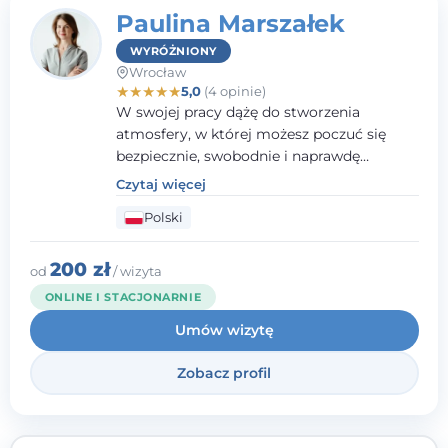
Paulina Marszałek
WYRÓŻNIONY
Wrocław
★
★
★
★
★
5,0
(4 opinie)
W swojej pracy dążę do stworzenia
atmosfery, w której możesz poczuć się
bezpiecznie, swobodnie i naprawdę
wysłuchany(-a). Zależy mi na
Czytaj więcej
towarzyszeniu Ci w drodze do większego
Polski
dobrostanu, lepszego poznania siebie oraz
budowania wartościowych i
satysfakcjonujących relacji - zarówno z
200 zł
od
/ wizyta
innymi, jak i z samym sobą. Możliwość
ONLINE I STACJONARNIE
bycia częścią tego procesu traktuję jako
Umów wizytę
duże wyróżnienie.
Zobacz profil