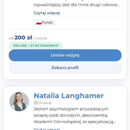
najważniejszy jest dla mnie drugi człowiek
- wierzę, że empatia, autentyczność i pełne
Czytaj więcej
zaangażowanie tworzą bezpieczną
Polski
przestrzeń, będącą podstawą pracy nad
zmianą. W praktyce korzystam m.in. z
narzędzi Racjonalnej Terapii Zachowania.
200 zł
od
/ wizyta
ONLINE I STACJONARNIE
Umów wizytę
Zobacz profil
Natalia Langhamer
Gliwice
Jestem psychologiem prowadzącym
terapię osób dorosłych, absolwentką
Akademii Górnośląskiej ze specjalizacją
kliniczną. Oferuję konsultacje
Czytaj więcej