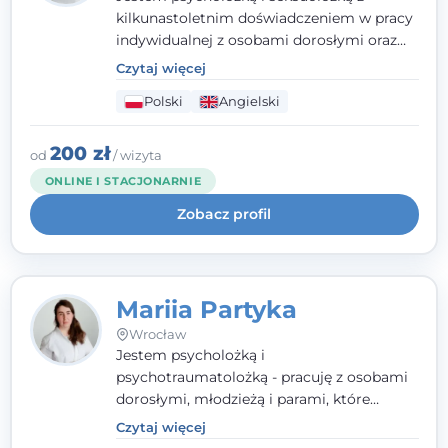
kilkunastoletnim doświadczeniem w pracy
indywidualnej z osobami dorosłymi oraz
parami. Specjalizuję się w obszarze zdrowia
Czytaj więcej
seksualnego, żałoby, kryzysów życiowych i
Polski
Angielski
wypalenia zawodowego. Pracuję w języku
polskim i angielskim, w podejściu
humanistycznym, opartym na
200 zł
od
/ wizyta
partnerstwie i podmiotowości klienta.
ONLINE I STACJONARNIE
Zobacz profil
Mariia Partyka
Wrocław
Jestem psycholożką i
psychotraumatolożką - pracuję z osobami
dorosłymi, młodzieżą i parami, które
doświadczają kryzysów psychicznych,
Czytaj więcej
traumy, stanów lękowych i trudności