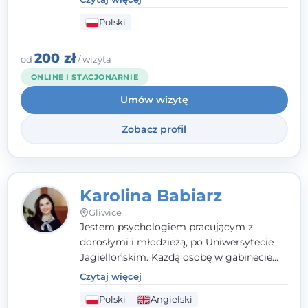
psychologiczne i pierwszą pomoc
Polski
psychologiczną w kryzysie, przewlekłym
stresie czy obniżonym nastroju. Każde
spotkanie traktuję z szacunkiem,
200 zł
od
/ wizyta
uważnością i w atmosferze zaufania.
ONLINE I STACJONARNIE
Umów wizytę
Zobacz profil
Karolina Babiarz
Gliwice
Jestem psychologiem pracującym z
dorosłymi i młodzieżą, po Uniwersytecie
Jagiellońskim. Każdą osobę w gabinecie
traktuję jak osobną historię, którą poznaję,
Czytaj więcej
budując relację opartą na zaufaniu i
Polski
Angielski
empatii. Przyjmuję w Poradni Teraply.pl w