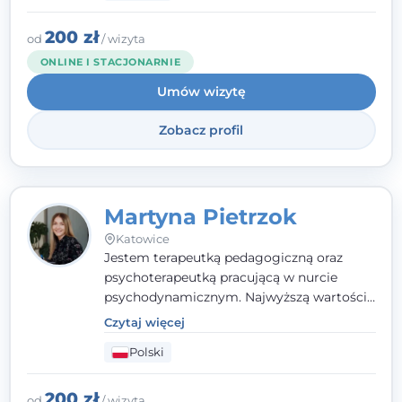
indywidualne podejście pełne empatii,
zaufania i wsparcia. Jeśli masz za sobą
200 zł
od
/ wizyta
trudny czas, jestem tutaj dla Ciebie.
ONLINE I STACJONARNIE
Umów wizytę
Zobacz profil
Martyna Pietrzok
Katowice
Jestem terapeutką pedagogiczną oraz
psychoterapeutką pracującą w nurcie
psychodynamicznym. Najwyższą wartością
jest dla mnie bliska, pełna zrozumienia i
Czytaj więcej
zaangażowania relacja z pacjentem. To
Polski
właśnie ta oparta na zaufaniu więź staje się
przestrzenią, w której można dotrzeć do
źródła trudności i spojrzeć na nie inaczej
200 zł
od
/ wizyta