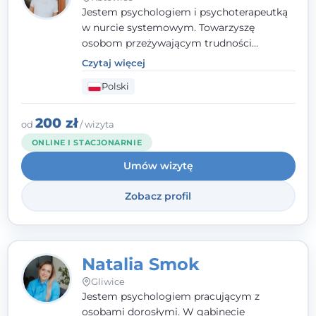
Jestem psychologiem i psychoterapeutką
w nurcie systemowym. Towarzyszę
osobom przeżywającym trudności
emocjonalne, relacyjne albo znajdującym
Czytaj więcej
się w kryzysie. Liczy się dla mnie
Polski
autentyczna, oparta na zaufaniu relacja
oraz przestrzeń, w której każdy poczuje się
wysłuchany i potraktowany z szacunkiem.
200 zł
od
/ wizyta
ONLINE I STACJONARNIE
Umów wizytę
Zobacz profil
Natalia Smok
Gliwice
Jestem psychologiem pracującym z
osobami dorosłymi. W gabinecie