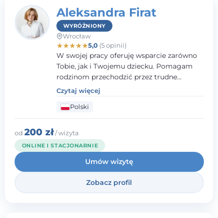
Aleksandra Firat
WYRÓŻNIONY
Wrocław
★
★
★
★
★
5,0
(5 opinii)
W swojej pracy oferuję wsparcie zarówno
Tobie, jak i Twojemu dziecku. Pomagam
rodzinom przechodzić przez trudne
momenty, opierając współpracę na
Czytaj więcej
wzajemnym zaufaniu i otwartej
Polski
komunikacji. Posiadam doświadczenie w
pracy z dziećmi i młodzieżą mierzącymi się
z różnorodnymi trudnościami
200 zł
od
/ wizyta
emocjonalnymi oraz rozwojowymi.
ONLINE I STACJONARNIE
Umów wizytę
Zobacz profil