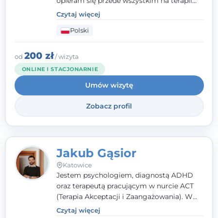
opieram się przede wszystkim na terapii
poznawczo-behawioralnej (CBT), a także na
Czytaj więcej
podejściu skoncentrowanym na
Polski
rozwiązaniach (TSR) oraz Racjonalnej
Terapii Zachowania (RTZ). Dużą wagę
przykładam do relacji opartej na empatii,
200 zł
od
/ wizyta
poczuciu bezpieczeństwa i wzajemnym
ONLINE I STACJONARNIE
zrozumieniu.
Umów wizytę
Zobacz profil
Jakub Gąsior
Katowice
Jestem psychologiem, diagnostą ADHD
oraz terapeutą pracującym w nurcie ACT
(Terapia Akceptacji i Zaangażowania). W
kontakcie z pacjentem najważniejsze są dla
Czytaj więcej