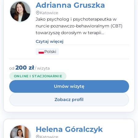
Adrianna Gruszka
Katowice
Jako psycholog i psychoterapeutka w
nurcie poznawczo-behawioralnym (CBT)
towarzyszę dorosłym w terapii
indywidualnej oraz nastolatkom od 15. roku
Czytaj więcej
życia. Zależy mi, by naprawdę usłyszeć, z
Polski
czym do mnie przychodzisz, i dobrać
sposób pracy do Ciebie - bez gotowych
schematów i bez oceniania.
200 zł
od
/ wizyta
ONLINE I STACJONARNIE
Umów wizytę
Zobacz profil
Helena Góralczyk
Katowice