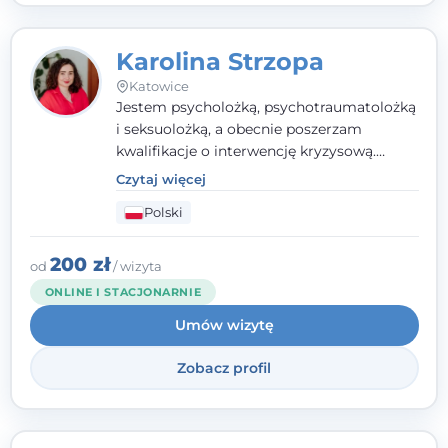
Karolina Strzopa
Katowice
Jestem psycholożką, psychotraumatolożką
i seksuolożką, a obecnie poszerzam
kwalifikacje o interwencję kryzysową.
Pracuję w nurcie terapii trzeciej fali, łącząc
Czytaj więcej
metody o potwierdzonej skuteczności.
Polski
Towarzyszę młodzieży, dorosłym i parom w
radzeniu sobie z bolesnymi
doświadczeniami tak, by mogli żyć pełniej.
200 zł
od
/ wizyta
ONLINE I STACJONARNIE
Umów wizytę
Zobacz profil