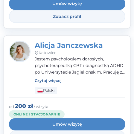
Umów wizytę
Zobacz profil
Alicja Janczewska
Katowice
Jestem psychologiem dorosłych,
psychoterapeutką CBT i diagnostką ADHD
po Uniwersytecie Jagiellońskim. Pracuję z
dorosłymi, młodzieżą i dziećmi, opierając
Czytaj więcej
pomoc na zrozumieniu indywidualnych
Polski
potrzeb i więzi zbudowanej na zaufaniu.
Terapia to dla mnie bezpieczne miejsce, w
którym poczujesz się wysłuchany i
200 zł
od
/ wizyta
zrozumiany.
ONLINE I STACJONARNIE
Umów wizytę