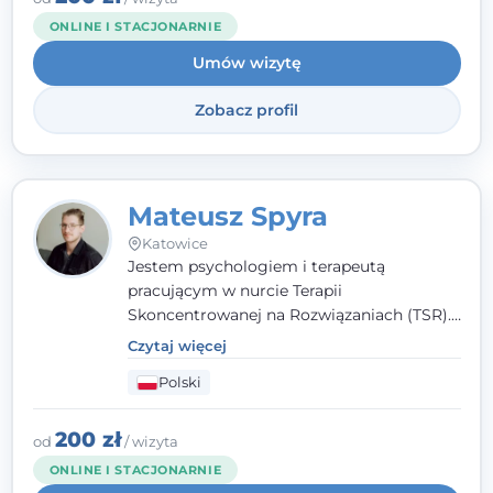
niż dotąd.
ONLINE I STACJONARNIE
Umów wizytę
Zobacz profil
Mateusz Spyra
Katowice
Jestem psychologiem i terapeutą
pracującym w nurcie Terapii
Skoncentrowanej na Rozwiązaniach (TSR).
Towarzyszę młodzieży i dorosłym z
Czytaj więcej
empatią, zrozumieniem i bez oceniania.
Polski
Daję przestrzeń do bycia sobą, bo wiem, że
w każdym człowieku jest coś wyjątkowego.
200 zł
od
/ wizyta
ONLINE I STACJONARNIE