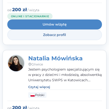
Gliwicach oraz online, po polsku i po
angielsku.
200 zł
od
/ wizyta
ONLINE I STACJONARNIE
Umów wizytę
Zobacz profil
Natalia Mówińska
Gliwice
Jestem psychologiem specjalizującym się
w pracy z dziećmi i młodzieżą, absolwentką
Uniwersytetu SWPS w Katowicach.
Prowadzę konsultacje oraz terapię
Czytaj więcej
nastawioną na potrzeby dziecka i jego
Polski
rodziny. Najważniejsze jest dla mnie
stworzenie bezpiecznego miejsca, w
którym dziecko czuje się zauważone i
200 zł
od
/ wizyta