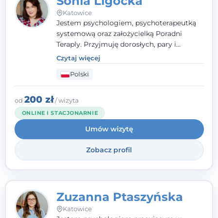
Sonia Ligocka
Katowice
Jestem psychologiem, psychoterapeutką
systemową oraz założycielką Poradni
Teraply. Przyjmuję dorosłych, pary i
rodziny, dobierając metody do
Czytaj więcej
indywidualnych zasobów pacjenta. Wierzę
Polski
w drzemiące w Tobie zasoby, które
pozwolą Ci wyjść z kryzysu - a jeśli jeszcze
ich nie widzisz, pomogę Ci je odsłonić.
200 zł
od
/ wizyta
ONLINE I STACJONARNIE
Umów wizytę
Zobacz profil
Zuzanna Ptaszyńska
Katowice