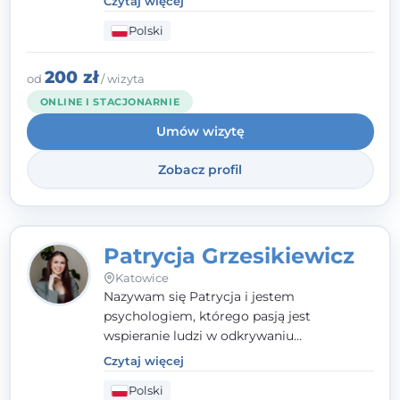
Czytaj więcej
człowieka całościowo - w kontekście jego
Polski
relacji z rodziną, pracą i otoczeniem - i
opieram współpracę na Twoich mocnych
stronach.
200 zł
od
/ wizyta
ONLINE I STACJONARNIE
Umów wizytę
Zobacz profil
Patrycja Grzesikiewicz
Katowice
Nazywam się Patrycja i jestem
psychologiem, którego pasją jest
wspieranie ludzi w odkrywaniu
wewnętrznej siły i radzeniu sobie z
Czytaj więcej
codziennymi trudnościami. Pracuję w
Polski
nurcie poznawczo-behawioralnym, oferując