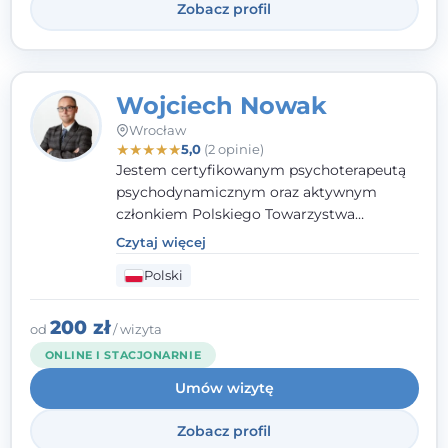
Zobacz profil
Wojciech Nowak
Wrocław
★
★
★
★
★
5,0
(2 opinie)
Jestem certyfikowanym psychoterapeutą
psychodynamicznym oraz aktywnym
członkiem Polskiego Towarzystwa
Psychoterapii Psychodynamicznej. W
Czytaj więcej
mojej pracy zawodowej kładę duży nacisk
Polski
na uważne słuchanie Pacjenta. Interesuje
mnie szczególnie psychoterapia zaburzeń
osobowości, zaburzeń nerwicowych i
200 zł
od
/ wizyta
lękowych, a także zagadnienia związane z
ONLINE I STACJONARNIE
małżeństwem i rodziną, w tym problemy w
Umów wizytę
relacjach rodzinnych. Nie specjalizuję się w
uzależnieniach.
Zobacz profil