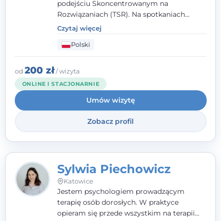
podejściu Skoncentrowanym na
Rozwiązaniach (TSR). Na spotkaniach
pracuję w sposób dopasowany do Ciebie -
Czytaj więcej
nawet jeśli na starcie nie wiesz dokładnie,
Polski
czego potrzebujesz, odkrywamy to razem,
krok po kroku. Towarzyszę dorosłym oraz
młodzieży od 13. roku życia.
200 zł
od
/ wizyta
ONLINE I STACJONARNIE
Umów wizytę
Zobacz profil
Sylwia Piechowicz
Katowice
Jestem psychologiem prowadzącym
terapię osób dorosłych. W praktyce
opieram się przede wszystkim na terapii