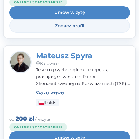
ONLINE I STACJONARNIE
Umów wizytę
Zobacz profil
Mateusz Spyra
Katowice
Jestem psychologiem i terapeutą
pracującym w nurcie Terapii
Skoncentrowanej na Rozwiązaniach (TSR).
Towarzyszę młodzieży i dorosłym z
Czytaj więcej
empatią, zrozumieniem i bez oceniania.
Polski
Daję przestrzeń do bycia sobą, bo wiem, że
w każdym człowieku jest coś wyjątkowego.
200 zł
od
/ wizyta
ONLINE I STACJONARNIE
Umów wizytę