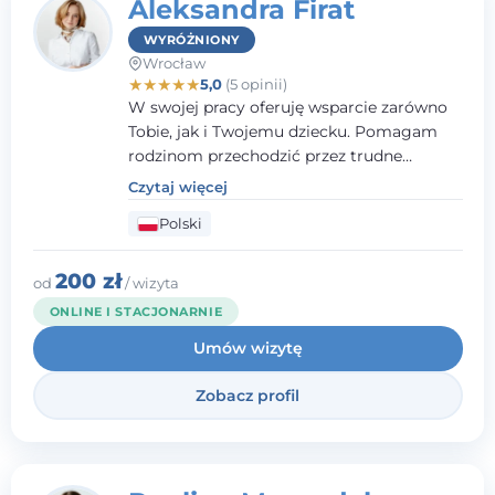
Aleksandra Firat
WYRÓŻNIONY
Wrocław
★
★
★
★
★
5,0
(5 opinii)
W swojej pracy oferuję wsparcie zarówno
Tobie, jak i Twojemu dziecku. Pomagam
rodzinom przechodzić przez trudne
momenty, opierając współpracę na
Czytaj więcej
wzajemnym zaufaniu i otwartej
Polski
komunikacji. Posiadam doświadczenie w
pracy z dziećmi i młodzieżą mierzącymi się
z różnorodnymi trudnościami
200 zł
od
/ wizyta
emocjonalnymi oraz rozwojowymi.
ONLINE I STACJONARNIE
Umów wizytę
Zobacz profil