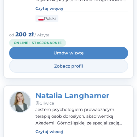
- wierzę, że empatia, autentyczność i pełne
Czytaj więcej
zaangażowanie tworzą bezpieczną
Polski
przestrzeń, będącą podstawą pracy nad
zmianą. W praktyce korzystam m.in. z
narzędzi Racjonalnej Terapii Zachowania.
200 zł
od
/ wizyta
ONLINE I STACJONARNIE
Umów wizytę
Zobacz profil
Natalia Langhamer
Gliwice
Jestem psychologiem prowadzącym
terapię osób dorosłych, absolwentką
Akademii Górnośląskiej ze specjalizacją
kliniczną. Oferuję konsultacje
Czytaj więcej
psychologiczne i pierwszą pomoc