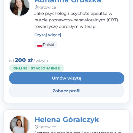
Katowice
Jako psycholog i psychoterapeutka w
nurcie poznawczo-behawioralnym (CBT)
towarzyszę dorosłym w terapii
indywidualnej oraz nastolatkom od 15. roku
Czytaj więcej
życia. Zależy mi, by naprawdę usłyszeć, z
Polski
czym do mnie przychodzisz, i dobrać
sposób pracy do Ciebie - bez gotowych
schematów i bez oceniania.
200 zł
od
/ wizyta
ONLINE I STACJONARNIE
Umów wizytę
Zobacz profil
Helena Góralczyk
Katowice