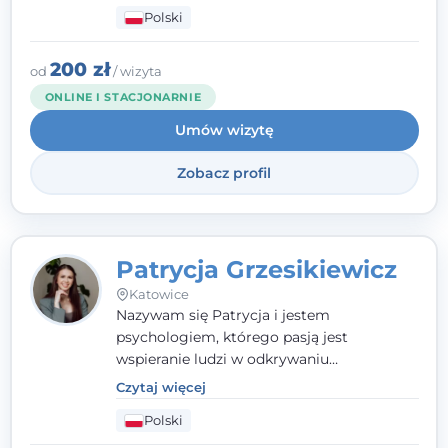
człowieka całościowo - w kontekście jego
Polski
relacji z rodziną, pracą i otoczeniem - i
opieram współpracę na Twoich mocnych
stronach.
200 zł
od
/ wizyta
ONLINE I STACJONARNIE
Umów wizytę
Zobacz profil
Patrycja Grzesikiewicz
Katowice
Nazywam się Patrycja i jestem
psychologiem, którego pasją jest
wspieranie ludzi w odkrywaniu
wewnętrznej siły i radzeniu sobie z
Czytaj więcej
codziennymi trudnościami. Pracuję w
Polski
nurcie poznawczo-behawioralnym, oferując
indywidualne podejście pełne empatii,