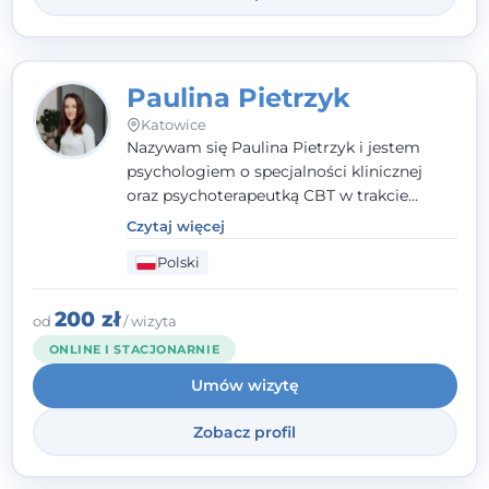
Paulina Pietrzyk
Katowice
Nazywam się Paulina Pietrzyk i jestem
psychologiem o specjalności klinicznej
oraz psychoterapeutką CBT w trakcie
szkolenia. Pracuję z dorosłymi, którzy
Czytaj więcej
szukają wsparcia w trudnych momentach -
Polski
w obliczu lęku, przewlekłego stresu,
natłoku myśli, obniżonego nastroju,
wypalenia czy kryzysu, a także po prostu
200 zł
od
/ wizyta
chcą lepiej poznać siebie.
ONLINE I STACJONARNIE
Umów wizytę
Zobacz profil