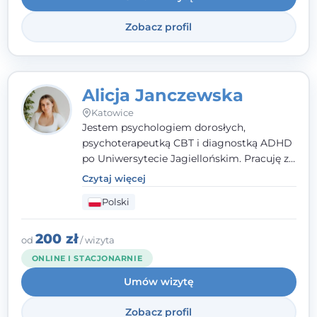
Zobacz profil
Alicja Janczewska
Katowice
Jestem psychologiem dorosłych,
psychoterapeutką CBT i diagnostką ADHD
po Uniwersytecie Jagiellońskim. Pracuję z
dorosłymi, młodzieżą i dziećmi, opierając
Czytaj więcej
pomoc na zrozumieniu indywidualnych
Polski
potrzeb i więzi zbudowanej na zaufaniu.
Terapia to dla mnie bezpieczne miejsce, w
którym poczujesz się wysłuchany i
200 zł
od
/ wizyta
zrozumiany.
ONLINE I STACJONARNIE
Umów wizytę
Zobacz profil