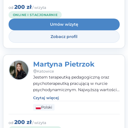
zaufania i wsparcia. Jeśli masz za sobą
200 zł
od
/ wizyta
trudny czas, jestem tutaj dla Ciebie.
ONLINE I STACJONARNIE
Umów wizytę
Zobacz profil
Martyna Pietrzok
Katowice
Jestem terapeutką pedagogiczną oraz
psychoterapeutką pracującą w nurcie
psychodynamicznym. Najwyższą wartością
jest dla mnie bliska, pełna zrozumienia i
Czytaj więcej
zaangażowania relacja z pacjentem. To
Polski
właśnie ta oparta na zaufaniu więź staje się
przestrzenią, w której można dotrzeć do
źródła trudności i spojrzeć na nie inaczej
200 zł
od
/ wizyta
niż dotąd.