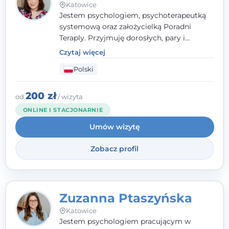
Katowice
Jestem psychologiem, psychoterapeutką
systemową oraz założycielką Poradni
Teraply. Przyjmuję dorosłych, pary i
rodziny, dobierając metody do
Czytaj więcej
indywidualnych zasobów pacjenta. Wierzę
Polski
w drzemiące w Tobie zasoby, które
pozwolą Ci wyjść z kryzysu - a jeśli jeszcze
ich nie widzisz, pomogę Ci je odsłonić.
200 zł
od
/ wizyta
ONLINE I STACJONARNIE
Umów wizytę
Zobacz profil
Zuzanna Ptaszyńska
Katowice
Jestem psychologiem pracującym w