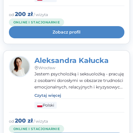
relacyjnych. W pracy kieruję się
uważnością, empatią i głębokim
szacunkiem dla indywidualnej historii
200 zł
od
/ wizyta
każdego człowieka. Jestem w trakcie
ONLINE I STACJONARNIE
czteroletniej szkoły psychoterapii
Zobacz profil
poznawczo-behawioralnej
rekomendowanej przez PTTPB.
Aleksandra Kałucka
Wrocław
Jestem psycholożką i seksuolożką - pracuję
z osobami dorosłymi w obszarze trudności
emocjonalnych, relacyjnych i kryzysowych,
w tym z osobami po doświadczeniach
Czytaj więcej
przemocy. Ukończyłam psychologię
Polski
kliniczną oraz studia podyplomowe z
interwencji kryzysowej i seksuologii
klinicznej na SWPS we Wrocławiu. W pracy
200 zł
od
/ wizyta
kieruję się empatią, etyką zawodową i
ONLINE I STACJONARNIE
uważnością na potrzeby klienta.