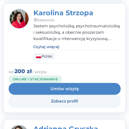
Karolina Strzopa
Katowice
Jestem psycholożką, psychotraumatolożką
i seksuolożką, a obecnie poszerzam
kwalifikacje o interwencję kryzysową.
Pracuję w nurcie terapii trzeciej fali, łącząc
Czytaj więcej
metody o potwierdzonej skuteczności.
Polski
Towarzyszę młodzieży, dorosłym i parom w
radzeniu sobie z bolesnymi
doświadczeniami tak, by mogli żyć pełniej.
200 zł
od
/ wizyta
ONLINE I STACJONARNIE
Umów wizytę
Zobacz profil
Adrianna Gruszka