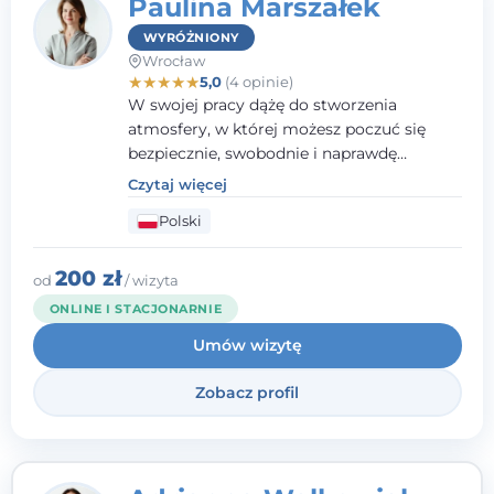
Paulina Marszałek
WYRÓŻNIONY
Wrocław
★
★
★
★
★
5,0
(4 opinie)
W swojej pracy dążę do stworzenia
atmosfery, w której możesz poczuć się
bezpiecznie, swobodnie i naprawdę
wysłuchany(-a). Zależy mi na
Czytaj więcej
towarzyszeniu Ci w drodze do większego
Polski
dobrostanu, lepszego poznania siebie oraz
budowania wartościowych i
satysfakcjonujących relacji - zarówno z
200 zł
od
/ wizyta
innymi, jak i z samym sobą. Możliwość
ONLINE I STACJONARNIE
bycia częścią tego procesu traktuję jako
Umów wizytę
duże wyróżnienie.
Zobacz profil