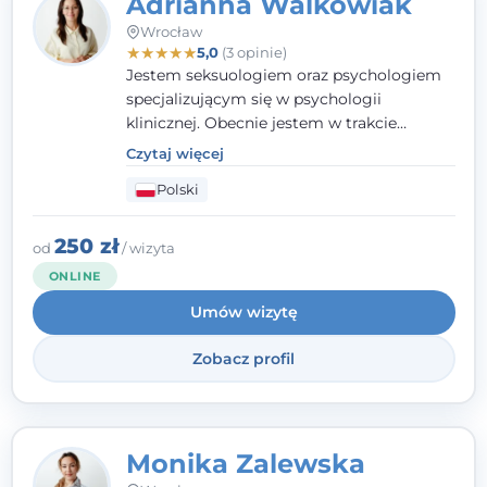
Adrianna Walkowiak
Wrocław
★
★
★
★
★
5,0
(3 opinie)
Jestem seksuologiem oraz psychologiem
specjalizującym się w psychologii
klinicznej. Obecnie jestem w trakcie
szkolenia na psychoterapeutę
Czytaj więcej
systemowego. Posiadam status członka
Polski
nadzwyczajnego Wielkopolskiego
Towarzystwa Terapii Systemowej oraz
należę do Polskiego Towarzystwa
250 zł
od
/ wizyta
Psychiatrycznego. W mojej pracy na
ONLINE
pierwszym miejscu stawiam budowanie
Umów wizytę
atmosfery bezpieczeństwa i zrozumienia w
relacjach z Klientami. Istotna dla nie jest
Zobacz profil
również koncentracja na dostępnych
zasobach.
Monika Zalewska