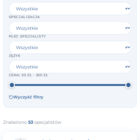
SPECJALIZACJA
PŁEĆ SPECJALISTY
JĘZYK
CENA:
50 ZŁ - 350 ZŁ
Wyczyść filtry
Znaleziono
53
specjalistów