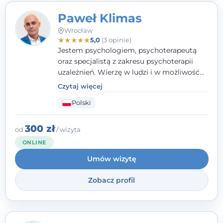
Paweł Klimas
Wrocław
★
★
★
★
★
5,0
(3 opinie)
Jestem psychologiem, psychoterapeutą
oraz specjalistą z zakresu psychoterapii
uzależnień. Wierzę w ludzi i w możliwość
wprowadzenia zmian w ich życiu. Bardzo
Czytaj więcej
często przekonuje się o tym, że każdy z nas,
Polski
w tym Ty i ja, ma wpływ na swoje
szczęście. Należy uwierzyć w siebie i działać
w obranym kierunku.
300 zł
od
/ wizyta
ONLINE
Umów wizytę
Zobacz profil