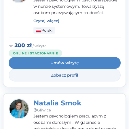
Jestem psychologiem i psychoterapeutką
w nurcie systemowym. Towarzyszę
osobom przeżywającym trudności
emocjonalne, relacyjne albo znajdującym
Czytaj więcej
się w kryzysie. Liczy się dla mnie
Polski
autentyczna, oparta na zaufaniu relacja
oraz przestrzeń, w której każdy poczuje się
wysłuchany i potraktowany z szacunkiem.
200 zł
od
/ wizyta
ONLINE I STACJONARNIE
Umów wizytę
Zobacz profil
Natalia Smok
Gliwice
Jestem psychologiem pracującym z
osobami dorosłymi. W gabinecie
najważniejszy jest dla mnie drugi człowiek