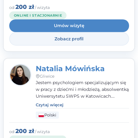
angielsku.
200 zł
od
/ wizyta
ONLINE I STACJONARNIE
Umów wizytę
Zobacz profil
Natalia Mówińska
Gliwice
Jestem psychologiem specjalizującym się
w pracy z dziećmi i młodzieżą, absolwentką
Uniwersytetu SWPS w Katowicach.
Prowadzę konsultacje oraz terapię
Czytaj więcej
nastawioną na potrzeby dziecka i jego
Polski
rodziny. Najważniejsze jest dla mnie
stworzenie bezpiecznego miejsca, w
którym dziecko czuje się zauważone i
200 zł
od
/ wizyta
zrozumiane.