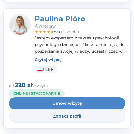
Paulina Pióro
Wrocław
★
★
★
★
★
5,0
(2 opinie)
Jestem ekspertem z zakresu psychologii i
psychologii dziecięcej. Nieustannie dążę do
poszerzania swojej wiedzy, uczestnicząc w
różnorodnych szkoleniach. Pracując z
Czytaj więcej
dziećmi, młodzieżą i młodymi dorosłymi
Polski
niezwykle ważne jest dla mnie poczucie
bezpieczeństwa, zrozumienia oraz wolności
w wyrażaniu swojego zdania. Kieruję się
220 zł
od
/ wizyta
etyką zawodową, wierząc, że każdy
ONLINE I STACJONARNIE
człowiek powinien otrzymać wsparcie i
Umów wizytę
pomoc, by poradzić sobie ze swoimi
problemami.
Zobacz profil