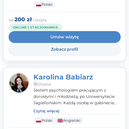
Polski
psychologiczną w kryzysie, przewlekłym
stresie czy obniżonym nastroju. Każde
spotkanie traktuję z szacunkiem,
200 zł
od
/ wizyta
uważnością i w atmosferze zaufania.
ONLINE I STACJONARNIE
Umów wizytę
Zobacz profil
Karolina Babiarz
Gliwice
Jestem psychologiem pracującym z
dorosłymi i młodzieżą, po Uniwersytecie
Jagiellońskim. Każdą osobę w gabinecie
traktuję jak osobną historię, którą poznaję,
Czytaj więcej
budując relację opartą na zaufaniu i
Polski
Angielski
empatii. Przyjmuję w Poradni Teraply.pl w
Gliwicach oraz online, po polsku i po