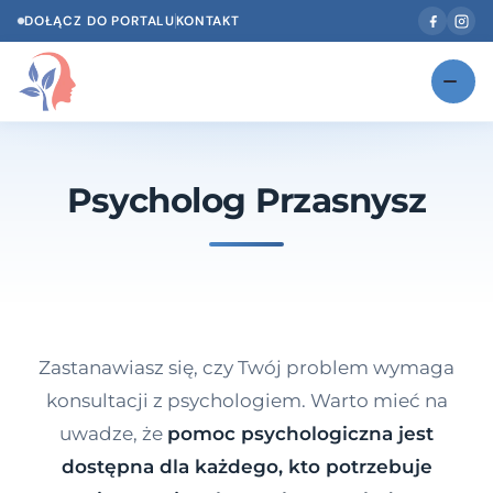
DOŁĄCZ DO PORTALU
KONTAKT
Znajdź swojego specjalistę
NOWOŚĆ
Psycholog Przasnysz
Gabinety
NOWOŚĆ
Według specjalizacji
Psycholog w Twoim języku
Diagnozy psychologiczne
Zastanawiasz się, czy Twój problem wymaga
Testy psychologiczne
konsultacji z psychologiem. Warto mieć na
uwadze, że
pomoc psychologiczna jest
Dawka wiedzy
dostępna dla każdego, kto potrzebuje
Dla specjalistów