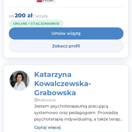
Polski
pełna ciepła. Wierzę, że skuteczna terapia
to wspólne działanie - razem tworzymy
zespół, który szuka rozwiązań.
200 zł
od
/ wizyta
ONLINE I STACJONARNIE
Umów wizytę
Zobacz profil
Katarzyna
Kowalczewska-
Grabowska
Katowice
Jestem psychoterapeutką pracującą
systemowo oraz pedagogiem. Prowadzę
psychoterapię indywidualną, a także terapię
par, małżeństw i rodzin. Patrzę na
Czytaj więcej