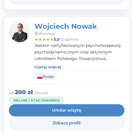
Wojciech Nowak
Wrocław
★
★
★
★
★
5,0
(2 opinie)
Jestem certyfikowanym psychoterapeutą
psychodynamicznym oraz aktywnym
członkiem Polskiego Towarzystwa
Psychoterapii Psychodynamicznej. W
Czytaj więcej
mojej pracy zawodowej kładę duży nacisk
Polski
na uważne słuchanie Pacjenta. Interesuje
mnie szczególnie psychoterapia zaburzeń
osobowości, zaburzeń nerwicowych i
200 zł
od
/ wizyta
lękowych, a także zagadnienia związane z
ONLINE I STACJONARNIE
małżeństwem i rodziną, w tym problemy w
Umów wizytę
relacjach rodzinnych. Nie specjalizuję się w
uzależnieniach.
Zobacz profil