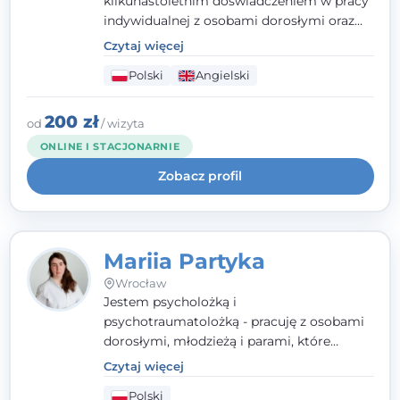
kilkunastoletnim doświadczeniem w pracy
indywidualnej z osobami dorosłymi oraz
parami. Specjalizuję się w obszarze zdrowia
Czytaj więcej
seksualnego, żałoby, kryzysów życiowych i
Polski
Angielski
wypalenia zawodowego. Pracuję w języku
polskim i angielskim, w podejściu
humanistycznym, opartym na
200 zł
od
/ wizyta
partnerstwie i podmiotowości klienta.
ONLINE I STACJONARNIE
Zobacz profil
Mariia Partyka
Wrocław
Jestem psycholożką i
psychotraumatolożką - pracuję z osobami
dorosłymi, młodzieżą i parami, które
doświadczają kryzysów psychicznych,
Czytaj więcej
traumy, stanów lękowych i trudności
Polski