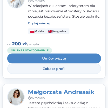
Wrocław
W relacjach z klientami priorytetem dla
mnie jest budowanie atmosfery bliskości i
poczucia bezpieczeństwa. Stosuję techniki
poznawczo-behawioralne oraz metody,
Czytaj więcej
które koncentrują się na rozwiązaniach
Polski
Angielski
(TSR). Te polegają na osiąganiu
zamierzonych celów (doprowadzeniu do
rozwiązania trudnych sytuacji) poprzez
200 zł
od
/ wizyta
identyfikowanie i wzmacnianie zasobów
ONLINE I STACJONARNIE
oraz mocnych stron klienta. W swojej
Umów wizytę
pracy korzystam także z metod dialogu
motywacyjnego i treningu uważności.
Zobacz profil
Małgorzata Andreasik
Wrocław
Jestem psycholożką i seksuolożką z