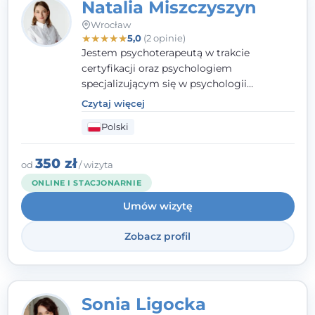
Natalia Miszczyszyn
Wrocław
★
★
★
★
★
5,0
(2 opinie)
Jestem psychoterapeutą w trakcie
certyfikacji oraz psychologiem
specjalizującym się w psychologii
klinicznej. Ukończyłam również studia
Czytaj więcej
podyplomowe z Praktycznej Diagnozy
Polski
Psychologicznej. Aktywnie uczestniczę w
działalności Polskiego Towarzystwa
Psychiatrycznego oraz Polskiego
350 zł
od
/ wizyta
Towarzystwa Psychologicznego, a także
ONLINE I STACJONARNIE
jestem członkiem nadzwyczajnym
Umów wizytę
Wielkopolskiego Towarzystwa Terapii
Systemowej.
Zobacz profil
Sonia Ligocka