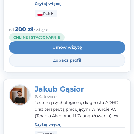
poznawczo-behawioralnej (CBT), a także na
Czytaj więcej
podejściu skoncentrowanym na
Polski
rozwiązaniach (TSR) oraz Racjonalnej
Terapii Zachowania (RTZ). Dużą wagę
przykładam do relacji opartej na empatii,
200 zł
od
/ wizyta
poczuciu bezpieczeństwa i wzajemnym
ONLINE I STACJONARNIE
zrozumieniu.
Umów wizytę
Zobacz profil
Jakub Gąsior
Katowice
Jestem psychologiem, diagnostą ADHD
oraz terapeutą pracującym w nurcie ACT
(Terapia Akceptacji i Zaangażowania). W
kontakcie z pacjentem najważniejsze są dla
Czytaj więcej
mnie serdeczność, zrozumienie i atmosfera