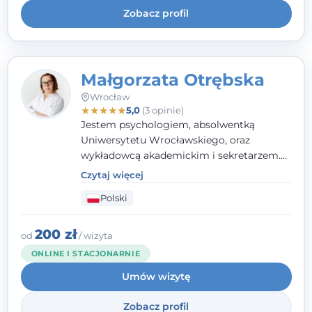
Zobacz profil
Małgorzata Otrębska
Wrocław
★
★
★
★
★
5,0
(3 opinie)
Jestem psychologiem, absolwentką
Uniwersytetu Wrocławskiego, oraz
wykładowcą akademickim i sekretarzem.
Dodatkowo mam kwalifikacje mediatora,
Czytaj więcej
specjalizując się w sprawach rodzinnych,
Polski
cywilnych oraz karnych.
200 zł
od
/ wizyta
ONLINE I STACJONARNIE
Umów wizytę
Zobacz profil