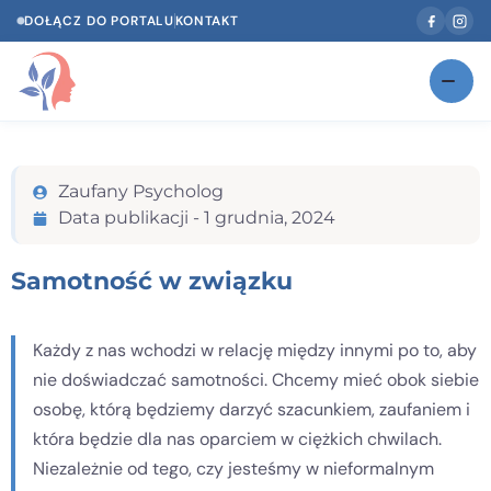
DOŁĄCZ DO PORTALU
KONTAKT
Znajdź swojego specjalistę
NOWOŚĆ
Zaufany Psycholog
Gabinety
NOWOŚĆ
Data publikacji -
1 grudnia, 2024
Według specjalizacji
Samotność w związku
Psycholog w Twoim języku
Diagnozy psychologiczne
Każdy z nas wchodzi w relację między innymi po to, aby
nie doświadczać samotności. Chcemy mieć obok siebie
Testy psychologiczne
osobę, którą będziemy darzyć szacunkiem, zaufaniem i
Dawka wiedzy
która będzie dla nas oparciem w ciężkich chwilach.
Niezależnie od tego, czy jesteśmy w nieformalnym
Dla specjalistów