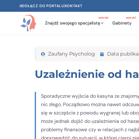
DOŁĄCZ DO PORTALU
KONTAKT
NOWOŚĆ
NOWOŚĆ
Znajdź swojego specjalistę
Gabinety
Zaufany Psycholog
Data publikac
Uzależnienie od h
Sporadyczne wyjścia do kasyna ze znajomymi 
nic złego. Początkowo można nawet odczuwa
się w szczęście z powodu wygranej lub obo
może jednak dojść do uzależnienia od haza
problemy finansowe czy w relacjach z najbl
doprowadzić do sytuacji, w której cierpi nie