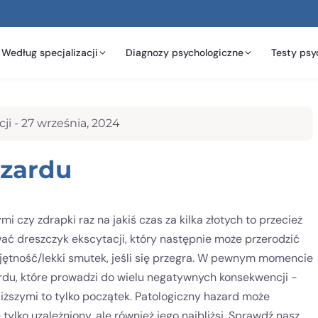
Według specjalizacji
Diagnozy psychologiczne
Testy psy
ji -
27 września, 2024
azardu
czy zdrapki raz na jakiś czas za kilka złotych to przecież
ć dreszczyk ekscytacji, który następnie może przerodzić
jętność/lekki smutek, jeśli się przegra. W pewnym momencie
rdu, które prowadzi do wielu negatywnych konsekwencji -
iższymi to tylko początek. Patologiczny hazard może
 tylko uzależniony, ale również jego najbliżsi. Sprawdź nasz