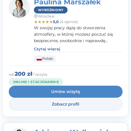
Paulina Marszałek
WYRÓŻNIONY
Wrocław
★
★
★
★
★
5,0
(4 opinie)
W swojej pracy dążę do stworzenia
atmosfery, w której możesz poczuć się
bezpiecznie, swobodnie i naprawdę
wysłuchany(-a). Zależy mi na
Czytaj więcej
towarzyszeniu Ci w drodze do większego
Polski
dobrostanu, lepszego poznania siebie oraz
budowania wartościowych i
satysfakcjonujących relacji - zarówno z
200 zł
od
/ wizyta
innymi, jak i z samym sobą. Możliwość
ONLINE I STACJONARNIE
bycia częścią tego procesu traktuję jako
Umów wizytę
duże wyróżnienie.
Zobacz profil