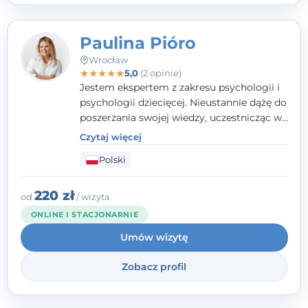
Paulina Pióro
Wrocław
★
★
★
★
★
5,0
(2 opinie)
Jestem ekspertem z zakresu psychologii i
psychologii dziecięcej. Nieustannie dążę do
poszerzania swojej wiedzy, uczestnicząc w
różnorodnych szkoleniach. Pracując z
Czytaj więcej
dziećmi, młodzieżą i młodymi dorosłymi
Polski
niezwykle ważne jest dla mnie poczucie
bezpieczeństwa, zrozumienia oraz wolności
w wyrażaniu swojego zdania. Kieruję się
220 zł
od
/ wizyta
etyką zawodową, wierząc, że każdy
ONLINE I STACJONARNIE
człowiek powinien otrzymać wsparcie i
Umów wizytę
pomoc, by poradzić sobie ze swoimi
problemami.
Zobacz profil