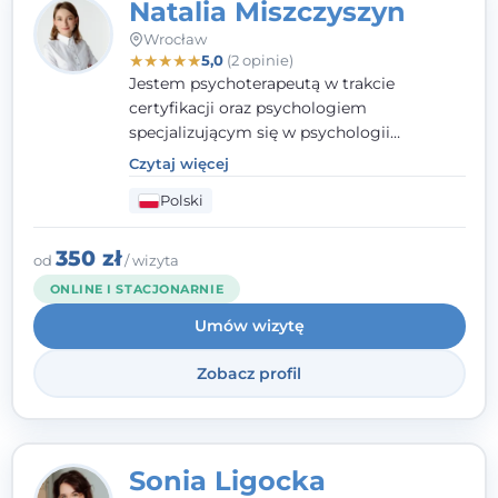
Natalia Miszczyszyn
Wrocław
★
★
★
★
★
5,0
(2 opinie)
Jestem psychoterapeutą w trakcie
certyfikacji oraz psychologiem
specjalizującym się w psychologii
klinicznej. Ukończyłam również studia
Czytaj więcej
podyplomowe z Praktycznej Diagnozy
Polski
Psychologicznej. Aktywnie uczestniczę w
działalności Polskiego Towarzystwa
Psychiatrycznego oraz Polskiego
350 zł
od
/ wizyta
Towarzystwa Psychologicznego, a także
ONLINE I STACJONARNIE
jestem członkiem nadzwyczajnym
Umów wizytę
Wielkopolskiego Towarzystwa Terapii
Systemowej.
Zobacz profil
Sonia Ligocka