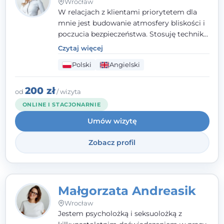
Wrocław
W relacjach z klientami priorytetem dla
mnie jest budowanie atmosfery bliskości i
poczucia bezpieczeństwa. Stosuję techniki
poznawczo-behawioralne oraz metody,
Czytaj więcej
które koncentrują się na rozwiązaniach
Polski
Angielski
(TSR). Te polegają na osiąganiu
zamierzonych celów (doprowadzeniu do
rozwiązania trudnych sytuacji) poprzez
200 zł
od
/ wizyta
identyfikowanie i wzmacnianie zasobów
ONLINE I STACJONARNIE
oraz mocnych stron klienta. W swojej
Umów wizytę
pracy korzystam także z metod dialogu
motywacyjnego i treningu uważności.
Zobacz profil
Małgorzata Andreasik
Wrocław
Jestem psycholożką i seksuolożką z