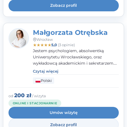
Zobacz profil
Małgorzata Otrębska
Wrocław
★
★
★
★
★
5,0
(3 opinie)
Jestem psychologiem, absolwentką
Uniwersytetu Wrocławskiego, oraz
wykładowcą akademickim i sekretarzem.
Dodatkowo mam kwalifikacje mediatora,
Czytaj więcej
specjalizując się w sprawach rodzinnych,
Polski
cywilnych oraz karnych.
200 zł
od
/ wizyta
ONLINE I STACJONARNIE
Umów wizytę
Zobacz profil