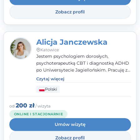
Zobacz profil
Alicja Janczewska
Katowice
Jestem psychologiem dorosłych,
psychoterapeutką CBT i diagnostką ADHD
po Uniwersytecie Jagiellońskim. Pracuję z
dorosłymi, młodzieżą i dziećmi, opierając
Czytaj więcej
pomoc na zrozumieniu indywidualnych
Polski
potrzeb i więzi zbudowanej na zaufaniu.
Terapia to dla mnie bezpieczne miejsce, w
którym poczujesz się wysłuchany i
200 zł
od
/ wizyta
zrozumiany.
ONLINE I STACJONARNIE
Umów wizytę
Zobacz profil