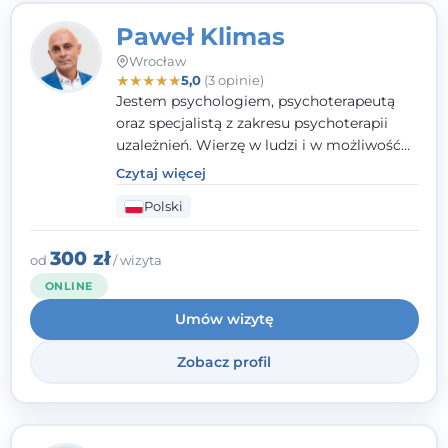
Paweł Klimas
Wrocław
★
★
★
★
★
5,0
(3 opinie)
Jestem psychologiem, psychoterapeutą
oraz specjalistą z zakresu psychoterapii
uzależnień. Wierzę w ludzi i w możliwość
wprowadzenia zmian w ich życiu. Bardzo
Czytaj więcej
często przekonuje się o tym, że każdy z nas,
Polski
w tym Ty i ja, ma wpływ na swoje
szczęście. Należy uwierzyć w siebie i działać
w obranym kierunku.
300 zł
od
/ wizyta
ONLINE
Umów wizytę
Zobacz profil