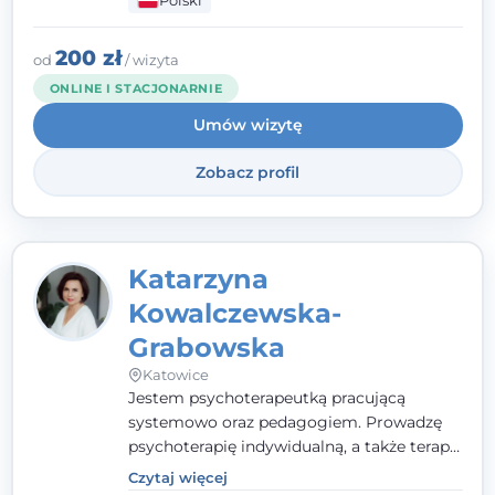
Polski
pełna ciepła. Wierzę, że skuteczna terapia
to wspólne działanie - razem tworzymy
zespół, który szuka rozwiązań.
200 zł
od
/ wizyta
ONLINE I STACJONARNIE
Umów wizytę
Zobacz profil
Katarzyna
Kowalczewska-
Grabowska
Katowice
Jestem psychoterapeutką pracującą
systemowo oraz pedagogiem. Prowadzę
psychoterapię indywidualną, a także terapię
par, małżeństw i rodzin. Patrzę na
Czytaj więcej