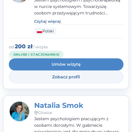
Jestem psychologiem i psychoterapeutką
w nurcie systemowym. Towarzyszę
osobom przeżywającym trudności
emocjonalne, relacyjne albo znajdującym
Czytaj więcej
się w kryzysie. Liczy się dla mnie
Polski
autentyczna, oparta na zaufaniu relacja
oraz przestrzeń, w której każdy poczuje się
wysłuchany i potraktowany z szacunkiem.
200 zł
od
/ wizyta
ONLINE I STACJONARNIE
Umów wizytę
Zobacz profil
Natalia Smok
Gliwice
Jestem psychologiem pracującym z
osobami dorosłymi. W gabinecie
najważniejszy jest dla mnie drugi człowiek