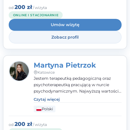
zaufania i wsparcia. Jeśli masz za sobą
200 zł
od
/ wizyta
trudny czas, jestem tutaj dla Ciebie.
ONLINE I STACJONARNIE
Umów wizytę
Zobacz profil
Martyna Pietrzok
Katowice
Jestem terapeutką pedagogiczną oraz
psychoterapeutką pracującą w nurcie
psychodynamicznym. Najwyższą wartością
jest dla mnie bliska, pełna zrozumienia i
Czytaj więcej
zaangażowania relacja z pacjentem. To
Polski
właśnie ta oparta na zaufaniu więź staje się
przestrzenią, w której można dotrzeć do
źródła trudności i spojrzeć na nie inaczej
200 zł
od
/ wizyta
niż dotąd.