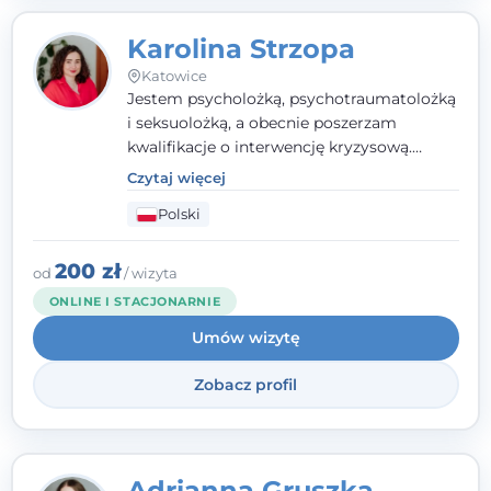
Karolina Strzopa
Katowice
Jestem psycholożką, psychotraumatolożką
i seksuolożką, a obecnie poszerzam
kwalifikacje o interwencję kryzysową.
Pracuję w nurcie terapii trzeciej fali, łącząc
Czytaj więcej
metody o potwierdzonej skuteczności.
Polski
Towarzyszę młodzieży, dorosłym i parom w
radzeniu sobie z bolesnymi
doświadczeniami tak, by mogli żyć pełniej.
200 zł
od
/ wizyta
ONLINE I STACJONARNIE
Umów wizytę
Zobacz profil
Adrianna Gruszka