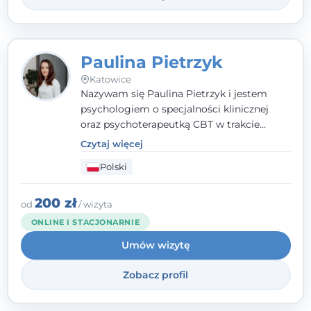
Paulina Pietrzyk
Katowice
Nazywam się Paulina Pietrzyk i jestem
psychologiem o specjalności klinicznej
oraz psychoterapeutką CBT w trakcie
szkolenia. Pracuję z dorosłymi, którzy
Czytaj więcej
szukają wsparcia w trudnych momentach -
Polski
w obliczu lęku, przewlekłego stresu,
natłoku myśli, obniżonego nastroju,
wypalenia czy kryzysu, a także po prostu
200 zł
od
/ wizyta
chcą lepiej poznać siebie.
ONLINE I STACJONARNIE
Umów wizytę
Zobacz profil