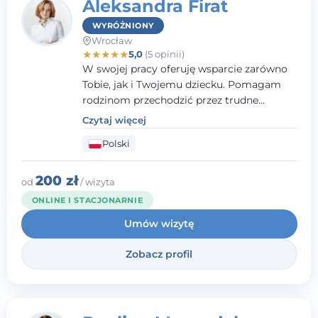
Aleksandra Firat
WYRÓŻNIONY
Wrocław
★
★
★
★
★
5,0
(5 opinii)
W swojej pracy oferuję wsparcie zarówno
Tobie, jak i Twojemu dziecku. Pomagam
rodzinom przechodzić przez trudne
momenty, opierając współpracę na
Czytaj więcej
wzajemnym zaufaniu i otwartej
Polski
komunikacji. Posiadam doświadczenie w
pracy z dziećmi i młodzieżą mierzącymi się
z różnorodnymi trudnościami
200 zł
od
/ wizyta
emocjonalnymi oraz rozwojowymi.
ONLINE I STACJONARNIE
Umów wizytę
Zobacz profil