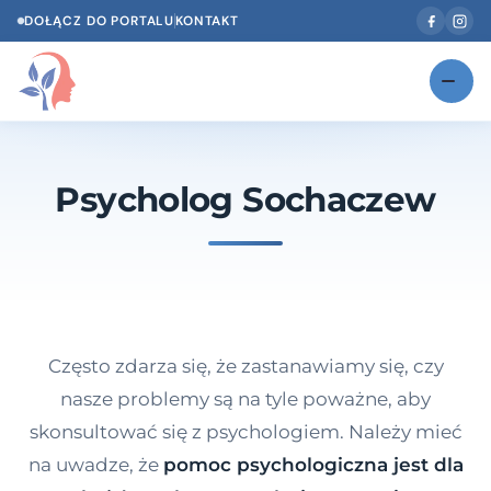
DOŁĄCZ DO PORTALU
KONTAKT
Znajdź swojego specjalistę
NOWOŚĆ
Psycholog Sochaczew
Gabinety
NOWOŚĆ
Według specjalizacji
Psycholog w Twoim języku
Diagnozy psychologiczne
Często zdarza się, że zastanawiamy się, czy
Testy psychologiczne
nasze problemy są na tyle poważne, aby
skonsultować się z psychologiem. Należy mieć
Dawka wiedzy
na uwadze, że
pomoc psychologiczna jest dla
Dla specjalistów