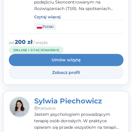
podejściu Skoncentrowanym na
Rozwiązaniach (TSR). Na spotkaniach
pracuję w sposób dopasowany do Ciebie -
Czytaj więcej
nawet jeśli na starcie nie wiesz dokładnie,
Polski
czego potrzebujesz, odkrywamy to razem,
krok po kroku. Towarzyszę dorosłym oraz
młodzieży od 13. roku życia.
200 zł
od
/ wizyta
ONLINE I STACJONARNIE
Umów wizytę
Zobacz profil
Sylwia Piechowicz
Katowice
Jestem psychologiem prowadzącym
terapię osób dorosłych. W praktyce
opieram się przede wszystkim na terapii