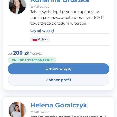
Katowice
Jako psycholog i psychoterapeutka w
nurcie poznawczo-behawioralnym (CBT)
towarzyszę dorosłym w terapii
indywidualnej oraz nastolatkom od 15. roku
Czytaj więcej
życia. Zależy mi, by naprawdę usłyszeć, z
Polski
czym do mnie przychodzisz, i dobrać
sposób pracy do Ciebie - bez gotowych
schematów i bez oceniania.
200 zł
od
/ wizyta
ONLINE I STACJONARNIE
Umów wizytę
Zobacz profil
Helena Góralczyk
Katowice