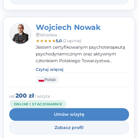
Wojciech Nowak
Wrocław
★
★
★
★
★
5,0
(2 opinie)
Jestem certyfikowanym psychoterapeutą
psychodynamicznym oraz aktywnym
członkiem Polskiego Towarzystwa
Psychoterapii Psychodynamicznej. W
Czytaj więcej
mojej pracy zawodowej kładę duży nacisk
Polski
na uważne słuchanie Pacjenta. Interesuje
mnie szczególnie psychoterapia zaburzeń
osobowości, zaburzeń nerwicowych i
200 zł
od
/ wizyta
lękowych, a także zagadnienia związane z
ONLINE I STACJONARNIE
małżeństwem i rodziną, w tym problemy w
Umów wizytę
relacjach rodzinnych. Nie specjalizuję się w
uzależnieniach.
Zobacz profil