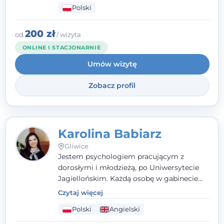
Polski
psychologiczną w kryzysie, przewlekłym
stresie czy obniżonym nastroju. Każde
spotkanie traktuję z szacunkiem,
200 zł
od
/ wizyta
uważnością i w atmosferze zaufania.
ONLINE I STACJONARNIE
Umów wizytę
Zobacz profil
Karolina Babiarz
Gliwice
Jestem psychologiem pracującym z
dorosłymi i młodzieżą, po Uniwersytecie
Jagiellońskim. Każdą osobę w gabinecie
traktuję jak osobną historię, którą poznaję,
Czytaj więcej
budując relację opartą na zaufaniu i
Polski
Angielski
empatii. Przyjmuję w Poradni Teraply.pl w
Gliwicach oraz online, po polsku i po