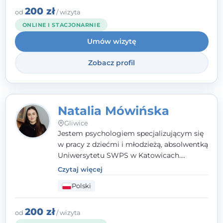
angielsku.
200 zł
od
/ wizyta
ONLINE I STACJONARNIE
Umów wizytę
Zobacz profil
Natalia Mówińska
Gliwice
Jestem psychologiem specjalizującym się
w pracy z dziećmi i młodzieżą, absolwentką
Uniwersytetu SWPS w Katowicach.
Prowadzę konsultacje oraz terapię
Czytaj więcej
nastawioną na potrzeby dziecka i jego
Polski
rodziny. Najważniejsze jest dla mnie
stworzenie bezpiecznego miejsca, w
którym dziecko czuje się zauważone i
200 zł
od
/ wizyta
zrozumiane.