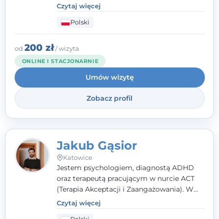
poznawczo-behawioralnej (CBT), a także na
Czytaj więcej
podejściu skoncentrowanym na
Polski
rozwiązaniach (TSR) oraz Racjonalnej
Terapii Zachowania (RTZ). Dużą wagę
przykładam do relacji opartej na empatii,
200 zł
od
/ wizyta
poczuciu bezpieczeństwa i wzajemnym
ONLINE I STACJONARNIE
zrozumieniu.
Umów wizytę
Zobacz profil
Jakub Gąsior
Katowice
Jestem psychologiem, diagnostą ADHD
oraz terapeutą pracującym w nurcie ACT
(Terapia Akceptacji i Zaangażowania). W
kontakcie z pacjentem najważniejsze są dla
Czytaj więcej
mnie serdeczność, zrozumienie i atmosfera