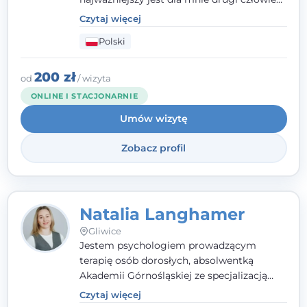
- wierzę, że empatia, autentyczność i pełne
Czytaj więcej
zaangażowanie tworzą bezpieczną
Polski
przestrzeń, będącą podstawą pracy nad
zmianą. W praktyce korzystam m.in. z
narzędzi Racjonalnej Terapii Zachowania.
200 zł
od
/ wizyta
ONLINE I STACJONARNIE
Umów wizytę
Zobacz profil
Natalia Langhamer
Gliwice
Jestem psychologiem prowadzącym
terapię osób dorosłych, absolwentką
Akademii Górnośląskiej ze specjalizacją
kliniczną. Oferuję konsultacje
Czytaj więcej
psychologiczne i pierwszą pomoc