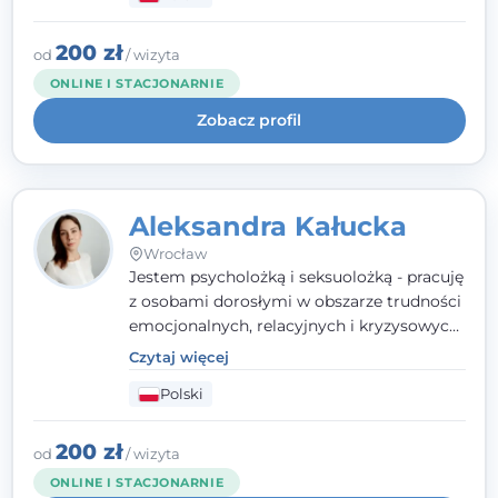
relacyjnych. W pracy kieruję się
uważnością, empatią i głębokim
szacunkiem dla indywidualnej historii
200 zł
od
/ wizyta
każdego człowieka. Jestem w trakcie
ONLINE I STACJONARNIE
czteroletniej szkoły psychoterapii
Zobacz profil
poznawczo-behawioralnej
rekomendowanej przez PTTPB.
Aleksandra Kałucka
Wrocław
Jestem psycholożką i seksuolożką - pracuję
z osobami dorosłymi w obszarze trudności
emocjonalnych, relacyjnych i kryzysowych,
w tym z osobami po doświadczeniach
Czytaj więcej
przemocy. Ukończyłam psychologię
Polski
kliniczną oraz studia podyplomowe z
interwencji kryzysowej i seksuologii
klinicznej na SWPS we Wrocławiu. W pracy
200 zł
od
/ wizyta
kieruję się empatią, etyką zawodową i
ONLINE I STACJONARNIE
uważnością na potrzeby klienta.