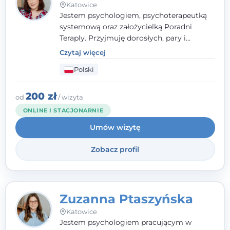
Katowice
Jestem psychologiem, psychoterapeutką
systemową oraz założycielką Poradni
Teraply. Przyjmuję dorosłych, pary i
rodziny, dobierając metody do
Czytaj więcej
indywidualnych zasobów pacjenta. Wierzę
Polski
w drzemiące w Tobie zasoby, które
pozwolą Ci wyjść z kryzysu - a jeśli jeszcze
ich nie widzisz, pomogę Ci je odsłonić.
200 zł
od
/ wizyta
ONLINE I STACJONARNIE
Umów wizytę
Zobacz profil
Zuzanna Ptaszyńska
Katowice
Jestem psychologiem pracującym w