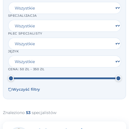
SPECJALIZACJA
PŁEĆ SPECJALISTY
JĘZYK
CENA:
50 ZŁ - 350 ZŁ
Wyczyść filtry
Znaleziono
53
specjalistów