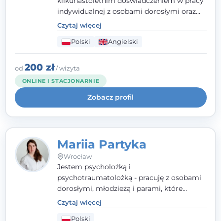
kilkunastoletnim doświadczeniem w pracy
indywidualnej z osobami dorosłymi oraz
parami. Specjalizuję się w obszarze zdrowia
Czytaj więcej
seksualnego, żałoby, kryzysów życiowych i
Polski
Angielski
wypalenia zawodowego. Pracuję w języku
polskim i angielskim, w podejściu
humanistycznym, opartym na
200 zł
od
/ wizyta
partnerstwie i podmiotowości klienta.
ONLINE I STACJONARNIE
Zobacz profil
Mariia Partyka
Wrocław
Jestem psycholożką i
psychotraumatolożką - pracuję z osobami
dorosłymi, młodzieżą i parami, które
doświadczają kryzysów psychicznych,
Czytaj więcej
traumy, stanów lękowych i trudności
Polski