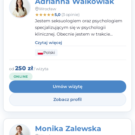
Adrianna Walkowiak
Wrocław
★
★
★
★
★
5,0
(3 opinie)
Jestem seksuologiem oraz psychologiem
specjalizującym się w psychologii
klinicznej. Obecnie jestem w trakcie
szkolenia na psychoterapeutę
Czytaj więcej
systemowego. Posiadam status członka
Polski
nadzwyczajnego Wielkopolskiego
Towarzystwa Terapii Systemowej oraz
należę do Polskiego Towarzystwa
250 zł
od
/ wizyta
Psychiatrycznego. W mojej pracy na
ONLINE
pierwszym miejscu stawiam budowanie
Umów wizytę
atmosfery bezpieczeństwa i zrozumienia w
relacjach z Klientami. Istotna dla nie jest
Zobacz profil
również koncentracja na dostępnych
zasobach.
Monika Zalewska