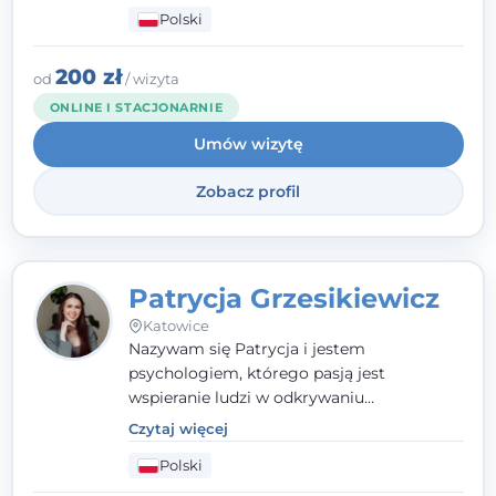
człowieka całościowo - w kontekście jego
Polski
relacji z rodziną, pracą i otoczeniem - i
opieram współpracę na Twoich mocnych
stronach.
200 zł
od
/ wizyta
ONLINE I STACJONARNIE
Umów wizytę
Zobacz profil
Patrycja Grzesikiewicz
Katowice
Nazywam się Patrycja i jestem
psychologiem, którego pasją jest
wspieranie ludzi w odkrywaniu
wewnętrznej siły i radzeniu sobie z
Czytaj więcej
codziennymi trudnościami. Pracuję w
Polski
nurcie poznawczo-behawioralnym, oferując
indywidualne podejście pełne empatii,