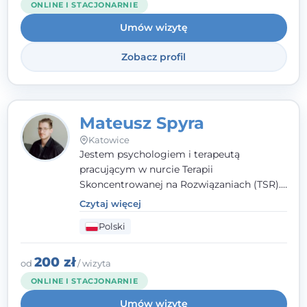
ONLINE I STACJONARNIE
Umów wizytę
Zobacz profil
Mateusz Spyra
Katowice
Jestem psychologiem i terapeutą
pracującym w nurcie Terapii
Skoncentrowanej na Rozwiązaniach (TSR).
Towarzyszę młodzieży i dorosłym z
Czytaj więcej
empatią, zrozumieniem i bez oceniania.
Polski
Daję przestrzeń do bycia sobą, bo wiem, że
w każdym człowieku jest coś wyjątkowego.
200 zł
od
/ wizyta
ONLINE I STACJONARNIE
Umów wizytę