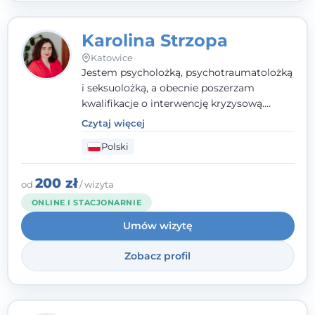
Karolina Strzopa
Katowice
Jestem psycholożką, psychotraumatolożką
i seksuolożką, a obecnie poszerzam
kwalifikacje o interwencję kryzysową.
Pracuję w nurcie terapii trzeciej fali, łącząc
Czytaj więcej
metody o potwierdzonej skuteczności.
Polski
Towarzyszę młodzieży, dorosłym i parom w
radzeniu sobie z bolesnymi
doświadczeniami tak, by mogli żyć pełniej.
200 zł
od
/ wizyta
ONLINE I STACJONARNIE
Umów wizytę
Zobacz profil