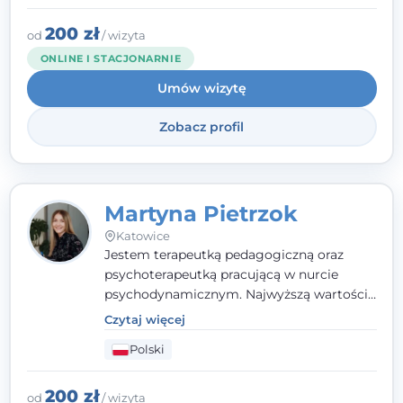
indywidualne podejście pełne empatii,
zaufania i wsparcia. Jeśli masz za sobą
200 zł
od
/ wizyta
trudny czas, jestem tutaj dla Ciebie.
ONLINE I STACJONARNIE
Umów wizytę
Zobacz profil
Martyna Pietrzok
Katowice
Jestem terapeutką pedagogiczną oraz
psychoterapeutką pracującą w nurcie
psychodynamicznym. Najwyższą wartością
jest dla mnie bliska, pełna zrozumienia i
Czytaj więcej
zaangażowania relacja z pacjentem. To
Polski
właśnie ta oparta na zaufaniu więź staje się
przestrzenią, w której można dotrzeć do
źródła trudności i spojrzeć na nie inaczej
200 zł
od
/ wizyta