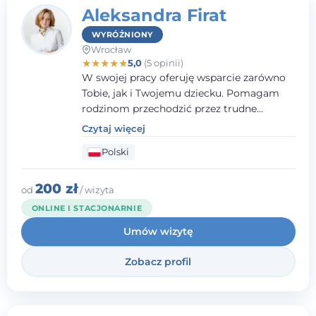
Aleksandra Firat
WYRÓŻNIONY
Wrocław
★
★
★
★
★
5,0
(5 opinii)
W swojej pracy oferuję wsparcie zarówno
Tobie, jak i Twojemu dziecku. Pomagam
rodzinom przechodzić przez trudne
momenty, opierając współpracę na
Czytaj więcej
wzajemnym zaufaniu i otwartej
Polski
komunikacji. Posiadam doświadczenie w
pracy z dziećmi i młodzieżą mierzącymi się
z różnorodnymi trudnościami
200 zł
od
/ wizyta
emocjonalnymi oraz rozwojowymi.
ONLINE I STACJONARNIE
Umów wizytę
Zobacz profil