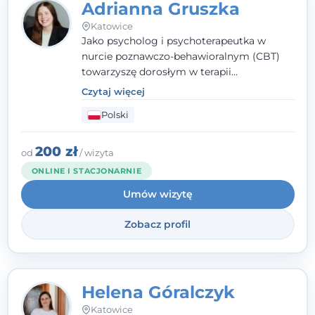
Adrianna Gruszka
Katowice
Jako psycholog i psychoterapeutka w
nurcie poznawczo-behawioralnym (CBT)
towarzyszę dorosłym w terapii
indywidualnej oraz nastolatkom od 15. roku
Czytaj więcej
życia. Zależy mi, by naprawdę usłyszeć, z
Polski
czym do mnie przychodzisz, i dobrać
sposób pracy do Ciebie - bez gotowych
schematów i bez oceniania.
200 zł
od
/ wizyta
ONLINE I STACJONARNIE
Umów wizytę
Zobacz profil
Helena Góralczyk
Katowice