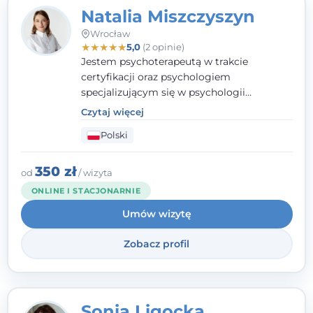
Natalia Miszczyszyn
Wrocław
★
★
★
★
★
5,0
(2 opinie)
Jestem psychoterapeutą w trakcie
certyfikacji oraz psychologiem
specjalizującym się w psychologii
klinicznej. Ukończyłam również studia
Czytaj więcej
podyplomowe z Praktycznej Diagnozy
Polski
Psychologicznej. Aktywnie uczestniczę w
działalności Polskiego Towarzystwa
Psychiatrycznego oraz Polskiego
350 zł
od
/ wizyta
Towarzystwa Psychologicznego, a także
ONLINE I STACJONARNIE
jestem członkiem nadzwyczajnym
Umów wizytę
Wielkopolskiego Towarzystwa Terapii
Systemowej.
Zobacz profil
Sonia Ligocka