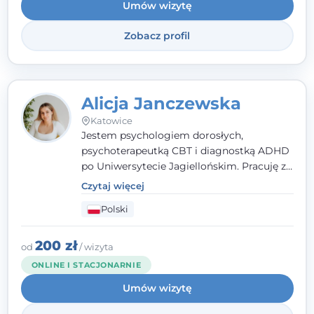
Umów wizytę
Zobacz profil
Alicja Janczewska
Katowice
Jestem psychologiem dorosłych,
psychoterapeutką CBT i diagnostką ADHD
po Uniwersytecie Jagiellońskim. Pracuję z
dorosłymi, młodzieżą i dziećmi, opierając
Czytaj więcej
pomoc na zrozumieniu indywidualnych
Polski
potrzeb i więzi zbudowanej na zaufaniu.
Terapia to dla mnie bezpieczne miejsce, w
którym poczujesz się wysłuchany i
200 zł
od
/ wizyta
zrozumiany.
ONLINE I STACJONARNIE
Umów wizytę