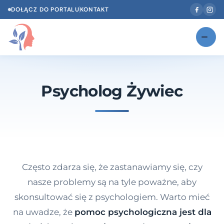
DOŁĄCZ DO PORTALU
KONTAKT
Znajdź swojego specjalistę
NOWOŚĆ
Psycholog Żywiec
Gabinety
NOWOŚĆ
Według specjalizacji
Psycholog w Twoim języku
Diagnozy psychologiczne
Często zdarza się, że zastanawiamy się, czy
Testy psychologiczne
nasze problemy są na tyle poważne, aby
skonsultować się z psychologiem. Warto mieć
Dawka wiedzy
na uwadze, że
pomoc psychologiczna jest dla
Dla specjalistów