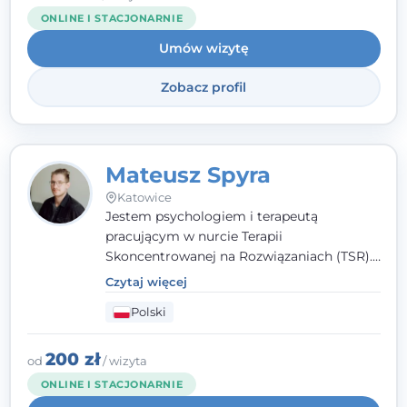
niż dotąd.
ONLINE I STACJONARNIE
Umów wizytę
Zobacz profil
Mateusz Spyra
Katowice
Jestem psychologiem i terapeutą
pracującym w nurcie Terapii
Skoncentrowanej na Rozwiązaniach (TSR).
Towarzyszę młodzieży i dorosłym z
Czytaj więcej
empatią, zrozumieniem i bez oceniania.
Polski
Daję przestrzeń do bycia sobą, bo wiem, że
w każdym człowieku jest coś wyjątkowego.
200 zł
od
/ wizyta
ONLINE I STACJONARNIE