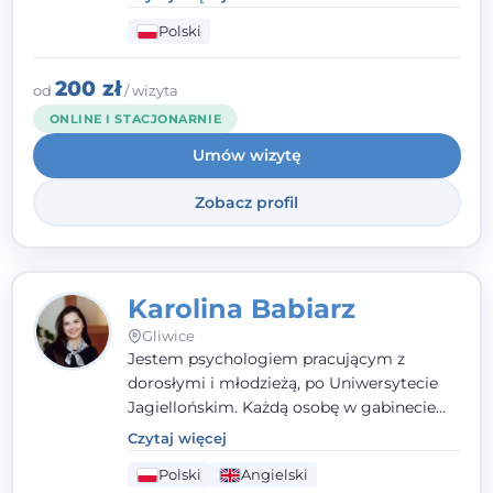
psychologiczne i pierwszą pomoc
Polski
psychologiczną w kryzysie, przewlekłym
stresie czy obniżonym nastroju. Każde
spotkanie traktuję z szacunkiem,
200 zł
od
/ wizyta
uważnością i w atmosferze zaufania.
ONLINE I STACJONARNIE
Umów wizytę
Zobacz profil
Karolina Babiarz
Gliwice
Jestem psychologiem pracującym z
dorosłymi i młodzieżą, po Uniwersytecie
Jagiellońskim. Każdą osobę w gabinecie
traktuję jak osobną historię, którą poznaję,
Czytaj więcej
budując relację opartą na zaufaniu i
Polski
Angielski
empatii. Przyjmuję w Poradni Teraply.pl w