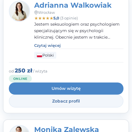
Adrianna Walkowiak
Wrocław
★
★
★
★
★
5,0
(3 opinie)
Jestem seksuologiem oraz psychologiem
specjalizującym się w psychologii
klinicznej. Obecnie jestem w trakcie
szkolenia na psychoterapeutę
Czytaj więcej
systemowego. Posiadam status członka
Polski
nadzwyczajnego Wielkopolskiego
Towarzystwa Terapii Systemowej oraz
należę do Polskiego Towarzystwa
250 zł
od
/ wizyta
Psychiatrycznego. W mojej pracy na
ONLINE
pierwszym miejscu stawiam budowanie
Umów wizytę
atmosfery bezpieczeństwa i zrozumienia w
relacjach z Klientami. Istotna dla nie jest
Zobacz profil
również koncentracja na dostępnych
zasobach.
Monika Zalewska