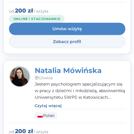
Gliwicach oraz online, po polsku i po
angielsku.
200 zł
od
/ wizyta
ONLINE I STACJONARNIE
Umów wizytę
Zobacz profil
Natalia Mówińska
Gliwice
Jestem psychologiem specjalizującym się
w pracy z dziećmi i młodzieżą, absolwentką
Uniwersytetu SWPS w Katowicach.
Prowadzę konsultacje oraz terapię
Czytaj więcej
nastawioną na potrzeby dziecka i jego
Polski
rodziny. Najważniejsze jest dla mnie
stworzenie bezpiecznego miejsca, w
którym dziecko czuje się zauważone i
200 zł
od
/ wizyta