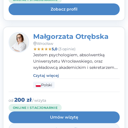
uważnością na potrzeby klienta.
Zobacz profil
Małgorzata Otrębska
Wrocław
★
★
★
★
★
5,0
(3 opinie)
Jestem psychologiem, absolwentką
Uniwersytetu Wrocławskiego, oraz
wykładowcą akademickim i sekretarzem.
Dodatkowo mam kwalifikacje mediatora,
Czytaj więcej
specjalizując się w sprawach rodzinnych,
Polski
cywilnych oraz karnych.
200 zł
od
/ wizyta
ONLINE I STACJONARNIE
Umów wizytę