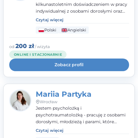
kilkunastoletnim doświadczeniem w pracy
indywidualnej z osobami dorosłymi oraz
parami. Specjalizuję się w obszarze zdrowia
Czytaj więcej
seksualnego, żałoby, kryzysów życiowych i
Polski
Angielski
wypalenia zawodowego. Pracuję w języku
polskim i angielskim, w podejściu
humanistycznym, opartym na
200 zł
od
/ wizyta
partnerstwie i podmiotowości klienta.
ONLINE I STACJONARNIE
Zobacz profil
Mariia Partyka
Wrocław
Jestem psycholożką i
psychotraumatolożką - pracuję z osobami
dorosłymi, młodzieżą i parami, które
doświadczają kryzysów psychicznych,
Czytaj więcej
traumy, stanów lękowych i trudności