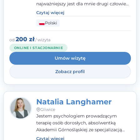
najważniejszy jest dla mnie drugi człowiek
- wierzę, że empatia, autentyczność i pełne
Czytaj więcej
zaangażowanie tworzą bezpieczną
Polski
przestrzeń, będącą podstawą pracy nad
zmianą. W praktyce korzystam m.in. z
narzędzi Racjonalnej Terapii Zachowania.
200 zł
od
/ wizyta
ONLINE I STACJONARNIE
Umów wizytę
Zobacz profil
Natalia Langhamer
Gliwice
Jestem psychologiem prowadzącym
terapię osób dorosłych, absolwentką
Akademii Górnośląskiej ze specjalizacją
kliniczną. Oferuję konsultacje
Czytaj więcej