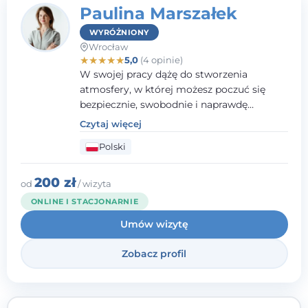
Paulina Marszałek
WYRÓŻNIONY
Wrocław
★
★
★
★
★
5,0
(4 opinie)
W swojej pracy dążę do stworzenia
atmosfery, w której możesz poczuć się
bezpiecznie, swobodnie i naprawdę
wysłuchany(-a). Zależy mi na
Czytaj więcej
towarzyszeniu Ci w drodze do większego
Polski
dobrostanu, lepszego poznania siebie oraz
budowania wartościowych i
satysfakcjonujących relacji - zarówno z
200 zł
od
/ wizyta
innymi, jak i z samym sobą. Możliwość
ONLINE I STACJONARNIE
bycia częścią tego procesu traktuję jako
Umów wizytę
duże wyróżnienie.
Zobacz profil