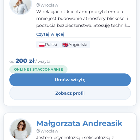
Wrocław
W relacjach z klientami priorytetem dla
mnie jest budowanie atmosfery bliskości i
poczucia bezpieczeństwa. Stosuję techniki
poznawczo-behawioralne oraz metody,
Czytaj więcej
które koncentrują się na rozwiązaniach
Polski
Angielski
(TSR). Te polegają na osiąganiu
zamierzonych celów (doprowadzeniu do
rozwiązania trudnych sytuacji) poprzez
200 zł
od
/ wizyta
identyfikowanie i wzmacnianie zasobów
ONLINE I STACJONARNIE
oraz mocnych stron klienta. W swojej
Umów wizytę
pracy korzystam także z metod dialogu
motywacyjnego i treningu uważności.
Zobacz profil
Małgorzata Andreasik
Wrocław
Jestem psycholożką i seksuolożką z