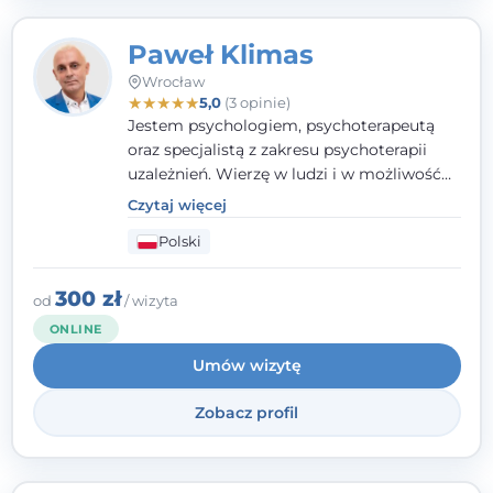
Paweł Klimas
Wrocław
★
★
★
★
★
5,0
(3 opinie)
Jestem psychologiem, psychoterapeutą
oraz specjalistą z zakresu psychoterapii
uzależnień. Wierzę w ludzi i w możliwość
wprowadzenia zmian w ich życiu. Bardzo
Czytaj więcej
często przekonuje się o tym, że każdy z nas,
Polski
w tym Ty i ja, ma wpływ na swoje
szczęście. Należy uwierzyć w siebie i działać
w obranym kierunku.
300 zł
od
/ wizyta
ONLINE
Umów wizytę
Zobacz profil