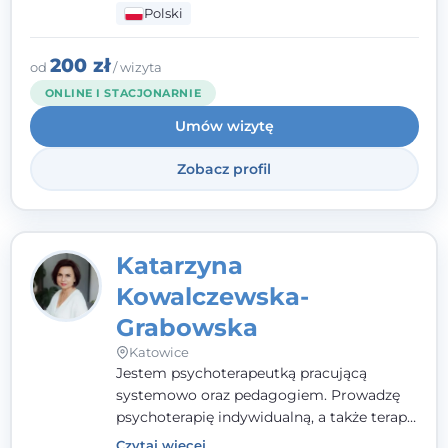
Polski
pełna ciepła. Wierzę, że skuteczna terapia
to wspólne działanie - razem tworzymy
zespół, który szuka rozwiązań.
200 zł
od
/ wizyta
ONLINE I STACJONARNIE
Umów wizytę
Zobacz profil
Katarzyna
Kowalczewska-
Grabowska
Katowice
Jestem psychoterapeutką pracującą
systemowo oraz pedagogiem. Prowadzę
psychoterapię indywidualną, a także terapię
par, małżeństw i rodzin. Patrzę na
Czytaj więcej