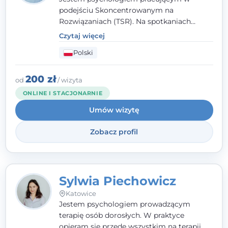
podejściu Skoncentrowanym na
Rozwiązaniach (TSR). Na spotkaniach
pracuję w sposób dopasowany do Ciebie -
Czytaj więcej
nawet jeśli na starcie nie wiesz dokładnie,
Polski
czego potrzebujesz, odkrywamy to razem,
krok po kroku. Towarzyszę dorosłym oraz
młodzieży od 13. roku życia.
200 zł
od
/ wizyta
ONLINE I STACJONARNIE
Umów wizytę
Zobacz profil
Sylwia Piechowicz
Katowice
Jestem psychologiem prowadzącym
terapię osób dorosłych. W praktyce
opieram się przede wszystkim na terapii