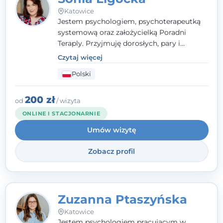
Katowice
Jestem psychologiem, psychoterapeutką
systemową oraz założycielką Poradni
Teraply. Przyjmuję dorosłych, pary i
rodziny, dobierając metody do
Czytaj więcej
indywidualnych zasobów pacjenta. Wierzę
Polski
w drzemiące w Tobie zasoby, które
pozwolą Ci wyjść z kryzysu - a jeśli jeszcze
ich nie widzisz, pomogę Ci je odsłonić.
200 zł
od
/ wizyta
ONLINE I STACJONARNIE
Umów wizytę
Zobacz profil
Zuzanna Ptaszyńska
Katowice
Jestem psychologiem pracującym w