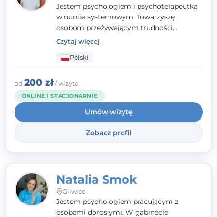
Jestem psychologiem i psychoterapeutką
w nurcie systemowym. Towarzyszę
osobom przeżywającym trudności
emocjonalne, relacyjne albo znajdującym
Czytaj więcej
się w kryzysie. Liczy się dla mnie
Polski
autentyczna, oparta na zaufaniu relacja
oraz przestrzeń, w której każdy poczuje się
wysłuchany i potraktowany z szacunkiem.
200 zł
od
/ wizyta
ONLINE I STACJONARNIE
Umów wizytę
Zobacz profil
Natalia Smok
Gliwice
Jestem psychologiem pracującym z
osobami dorosłymi. W gabinecie