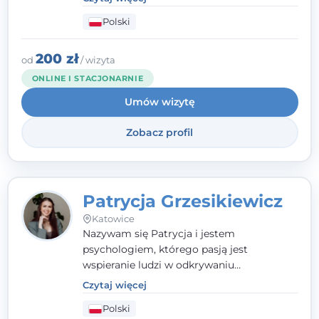
człowieka całościowo - w kontekście jego
Polski
relacji z rodziną, pracą i otoczeniem - i
opieram współpracę na Twoich mocnych
stronach.
200 zł
od
/ wizyta
ONLINE I STACJONARNIE
Umów wizytę
Zobacz profil
Patrycja Grzesikiewicz
Katowice
Nazywam się Patrycja i jestem
psychologiem, którego pasją jest
wspieranie ludzi w odkrywaniu
wewnętrznej siły i radzeniu sobie z
Czytaj więcej
codziennymi trudnościami. Pracuję w
Polski
nurcie poznawczo-behawioralnym, oferując