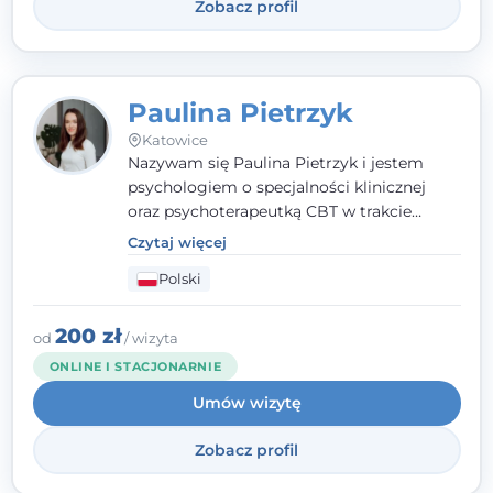
Zobacz profil
Paulina Pietrzyk
Katowice
Nazywam się Paulina Pietrzyk i jestem
psychologiem o specjalności klinicznej
oraz psychoterapeutką CBT w trakcie
szkolenia. Pracuję z dorosłymi, którzy
Czytaj więcej
szukają wsparcia w trudnych momentach -
Polski
w obliczu lęku, przewlekłego stresu,
natłoku myśli, obniżonego nastroju,
wypalenia czy kryzysu, a także po prostu
200 zł
od
/ wizyta
chcą lepiej poznać siebie.
ONLINE I STACJONARNIE
Umów wizytę
Zobacz profil