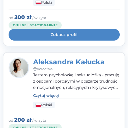
Polski
relacyjnych. W pracy kieruję się
uważnością, empatią i głębokim
szacunkiem dla indywidualnej historii
200 zł
od
/ wizyta
każdego człowieka. Jestem w trakcie
ONLINE I STACJONARNIE
czteroletniej szkoły psychoterapii
Zobacz profil
poznawczo-behawioralnej
rekomendowanej przez PTTPB.
Aleksandra Kałucka
Wrocław
Jestem psycholożką i seksuolożką - pracuję
z osobami dorosłymi w obszarze trudności
emocjonalnych, relacyjnych i kryzysowych,
w tym z osobami po doświadczeniach
Czytaj więcej
przemocy. Ukończyłam psychologię
Polski
kliniczną oraz studia podyplomowe z
interwencji kryzysowej i seksuologii
klinicznej na SWPS we Wrocławiu. W pracy
200 zł
od
/ wizyta
kieruję się empatią, etyką zawodową i
ONLINE I STACJONARNIE