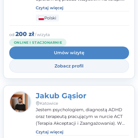
poznawczo-behawioralnej (CBT), a także na
Czytaj więcej
podejściu skoncentrowanym na
Polski
rozwiązaniach (TSR) oraz Racjonalnej
Terapii Zachowania (RTZ). Dużą wagę
przykładam do relacji opartej na empatii,
200 zł
od
/ wizyta
poczuciu bezpieczeństwa i wzajemnym
ONLINE I STACJONARNIE
zrozumieniu.
Umów wizytę
Zobacz profil
Jakub Gąsior
Katowice
Jestem psychologiem, diagnostą ADHD
oraz terapeutą pracującym w nurcie ACT
(Terapia Akceptacji i Zaangażowania). W
kontakcie z pacjentem najważniejsze są dla
Czytaj więcej
mnie serdeczność, zrozumienie i atmosfera