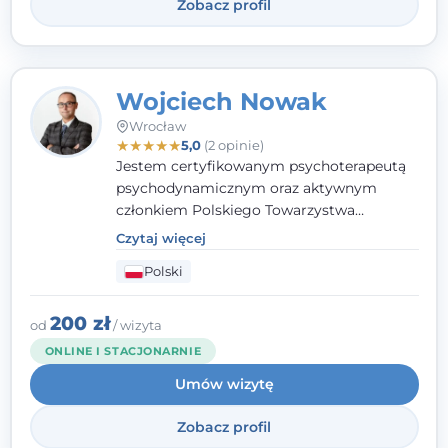
Zobacz profil
Wojciech Nowak
Wrocław
★
★
★
★
★
5,0
(2 opinie)
Jestem certyfikowanym psychoterapeutą
psychodynamicznym oraz aktywnym
członkiem Polskiego Towarzystwa
Psychoterapii Psychodynamicznej. W
Czytaj więcej
mojej pracy zawodowej kładę duży nacisk
Polski
na uważne słuchanie Pacjenta. Interesuje
mnie szczególnie psychoterapia zaburzeń
osobowości, zaburzeń nerwicowych i
200 zł
od
/ wizyta
lękowych, a także zagadnienia związane z
ONLINE I STACJONARNIE
małżeństwem i rodziną, w tym problemy w
Umów wizytę
relacjach rodzinnych. Nie specjalizuję się w
uzależnieniach.
Zobacz profil