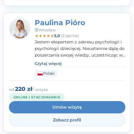
Paulina Pióro
Wrocław
★
★
★
★
★
5,0
(2 opinie)
Jestem ekspertem z zakresu psychologii i
psychologii dziecięcej. Nieustannie dążę do
poszerzania swojej wiedzy, uczestnicząc w
różnorodnych szkoleniach. Pracując z
Czytaj więcej
dziećmi, młodzieżą i młodymi dorosłymi
Polski
niezwykle ważne jest dla mnie poczucie
bezpieczeństwa, zrozumienia oraz wolności
w wyrażaniu swojego zdania. Kieruję się
220 zł
od
/ wizyta
etyką zawodową, wierząc, że każdy
ONLINE I STACJONARNIE
człowiek powinien otrzymać wsparcie i
Umów wizytę
pomoc, by poradzić sobie ze swoimi
problemami.
Zobacz profil