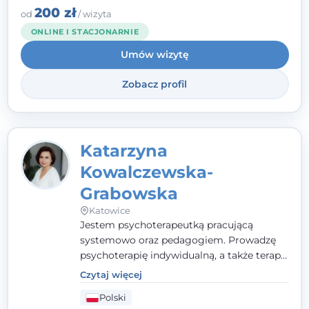
zespół, który szuka rozwiązań.
200 zł
od
/ wizyta
ONLINE I STACJONARNIE
Umów wizytę
Zobacz profil
Katarzyna
Kowalczewska-
Grabowska
Katowice
Jestem psychoterapeutką pracującą
systemowo oraz pedagogiem. Prowadzę
psychoterapię indywidualną, a także terapię
par, małżeństw i rodzin. Patrzę na
Czytaj więcej
człowieka całościowo - w kontekście jego
Polski
relacji z rodziną, pracą i otoczeniem - i