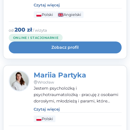
parami. Specjalizuję się w obszarze zdrowia
Czytaj więcej
seksualnego, żałoby, kryzysów życiowych i
Polski
Angielski
wypalenia zawodowego. Pracuję w języku
polskim i angielskim, w podejściu
humanistycznym, opartym na
200 zł
od
/ wizyta
partnerstwie i podmiotowości klienta.
ONLINE I STACJONARNIE
Zobacz profil
Mariia Partyka
Wrocław
Jestem psycholożką i
psychotraumatolożką - pracuję z osobami
dorosłymi, młodzieżą i parami, które
doświadczają kryzysów psychicznych,
Czytaj więcej
traumy, stanów lękowych i trudności
Polski
relacyjnych. W pracy kieruję się
uważnością, empatią i głębokim