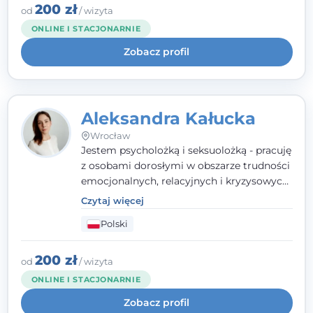
szacunkiem dla indywidualnej historii
200 zł
od
/ wizyta
każdego człowieka. Jestem w trakcie
ONLINE I STACJONARNIE
czteroletniej szkoły psychoterapii
Zobacz profil
poznawczo-behawioralnej
rekomendowanej przez PTTPB.
Aleksandra Kałucka
Wrocław
Jestem psycholożką i seksuolożką - pracuję
z osobami dorosłymi w obszarze trudności
emocjonalnych, relacyjnych i kryzysowych,
w tym z osobami po doświadczeniach
Czytaj więcej
przemocy. Ukończyłam psychologię
Polski
kliniczną oraz studia podyplomowe z
interwencji kryzysowej i seksuologii
klinicznej na SWPS we Wrocławiu. W pracy
200 zł
od
/ wizyta
kieruję się empatią, etyką zawodową i
ONLINE I STACJONARNIE
uważnością na potrzeby klienta.
Zobacz profil