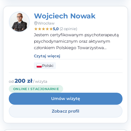
Wojciech Nowak
Wrocław
★
★
★
★
★
5,0
(2 opinie)
Jestem certyfikowanym psychoterapeutą
psychodynamicznym oraz aktywnym
członkiem Polskiego Towarzystwa
Psychoterapii Psychodynamicznej
. W
Czytaj więcej
mojej pracy zawodowej kładę duży nacisk
Polski
na uważne słuchanie Pacjenta. Interesuje
mnie szczególnie psychoterapia zaburzeń
osobowości, zaburzeń nerwicowych i
200 zł
od
/ wizyta
lękowych, a także zagadnienia związane z
ONLINE I STACJONARNIE
małżeństwem i rodziną, w tym problemy w
Umów wizytę
relacjach rodzinnych. Nie specjalizuję się w
uzależnieniach.
Zobacz profil