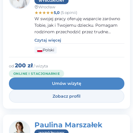
WYRÓŻNIONY
Wrocław
★
★
★
★
★
5,0
(5 opinii)
W swojej pracy oferuję wsparcie zarówno
Tobie, jak i Twojemu dziecku. Pomagam
rodzinom przechodzić przez trudne
momenty, opierając współpracę na
Czytaj więcej
wzajemnym zaufaniu i otwartej
Polski
komunikacji. Posiadam doświadczenie w
pracy z dziećmi i młodzieżą mierzącymi się
z różnorodnymi trudnościami
200 zł
od
/ wizyta
emocjonalnymi oraz rozwojowymi.
ONLINE I STACJONARNIE
Umów wizytę
Zobacz profil
Paulina Marszałek