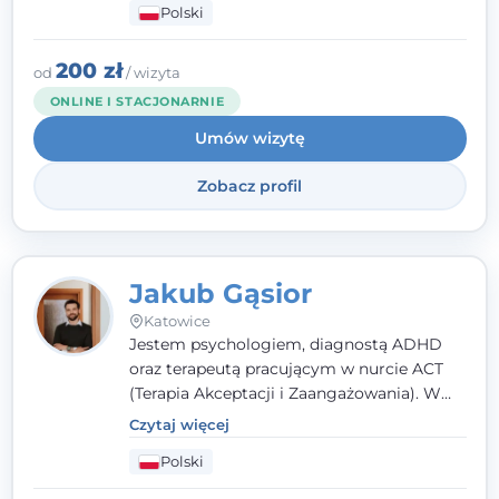
Polski
rozwiązaniach (TSR) oraz Racjonalnej
Terapii Zachowania (RTZ). Dużą wagę
przykładam do relacji opartej na empatii,
200 zł
od
/ wizyta
poczuciu bezpieczeństwa i wzajemnym
ONLINE I STACJONARNIE
zrozumieniu.
Umów wizytę
Zobacz profil
Jakub Gąsior
Katowice
Jestem psychologiem, diagnostą ADHD
oraz terapeutą pracującym w nurcie ACT
(Terapia Akceptacji i Zaangażowania). W
kontakcie z pacjentem najważniejsze są dla
Czytaj więcej
mnie serdeczność, zrozumienie i atmosfera
Polski
pełna ciepła. Wierzę, że skuteczna terapia
to wspólne działanie - razem tworzymy