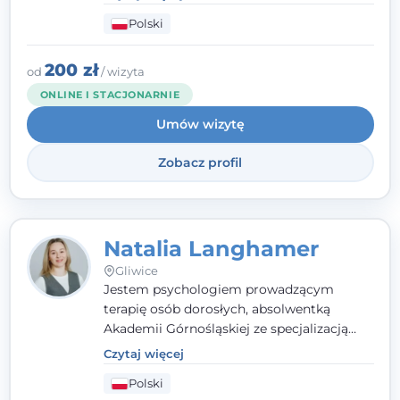
zaangażowanie tworzą bezpieczną
Polski
przestrzeń, będącą podstawą pracy nad
zmianą. W praktyce korzystam m.in. z
narzędzi Racjonalnej Terapii Zachowania.
200 zł
od
/ wizyta
ONLINE I STACJONARNIE
Umów wizytę
Zobacz profil
Natalia Langhamer
Gliwice
Jestem psychologiem prowadzącym
terapię osób dorosłych, absolwentką
Akademii Górnośląskiej ze specjalizacją
kliniczną. Oferuję konsultacje
Czytaj więcej
psychologiczne i pierwszą pomoc
Polski
psychologiczną w kryzysie, przewlekłym