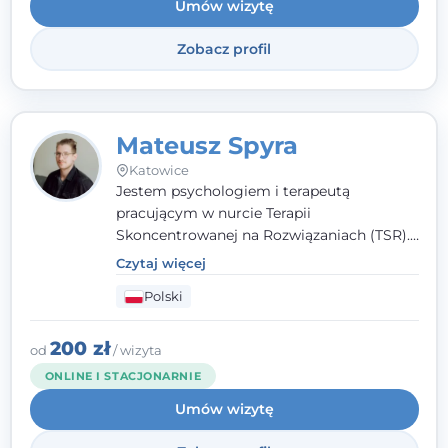
Umów wizytę
Zobacz profil
Mateusz Spyra
Katowice
Jestem psychologiem i terapeutą
pracującym w nurcie Terapii
Skoncentrowanej na Rozwiązaniach (TSR).
Towarzyszę młodzieży i dorosłym z
Czytaj więcej
empatią, zrozumieniem i bez oceniania.
Polski
Daję przestrzeń do bycia sobą, bo wiem, że
w każdym człowieku jest coś wyjątkowego.
200 zł
od
/ wizyta
ONLINE I STACJONARNIE
Umów wizytę