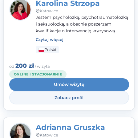
Karolina Strzopa
Katowice
Jestem psycholożką, psychotraumatolożką
i seksuolożką, a obecnie poszerzam
kwalifikacje o interwencję kryzysową.
Pracuję w nurcie terapii trzeciej fali, łącząc
Czytaj więcej
metody o potwierdzonej skuteczności.
Polski
Towarzyszę młodzieży, dorosłym i parom w
radzeniu sobie z bolesnymi
doświadczeniami tak, by mogli żyć pełniej.
200 zł
od
/ wizyta
ONLINE I STACJONARNIE
Umów wizytę
Zobacz profil
Adrianna Gruszka
Katowice