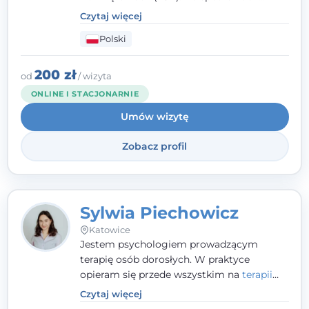
pracuję w sposób dopasowany do Ciebie -
Czytaj więcej
nawet jeśli na starcie nie wiesz dokładnie,
Polski
czego potrzebujesz, odkrywamy to razem,
krok po kroku. Towarzyszę dorosłym oraz
młodzieży od 13. roku życia.
200 zł
od
/ wizyta
ONLINE I STACJONARNIE
Umów wizytę
Zobacz profil
Sylwia Piechowicz
Katowice
Jestem psychologiem prowadzącym
terapię osób dorosłych. W praktyce
opieram się przede wszystkim na
terapii
poznawczo-behawioralnej
(CBT), a także na
Czytaj więcej
podejściu skoncentrowanym na