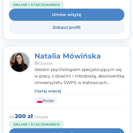
ONLINE I STACJONARNIE
Umów wizytę
Zobacz profil
Natalia Mówińska
Gliwice
Jestem psychologiem specjalizującym się
w pracy z dziećmi i młodzieżą, absolwentką
Uniwersytetu SWPS w Katowicach.
Prowadzę konsultacje oraz terapię
Czytaj więcej
nastawioną na potrzeby dziecka i jego
Polski
rodziny. Najważniejsze jest dla mnie
stworzenie bezpiecznego miejsca, w
którym dziecko czuje się zauważone i
200 zł
od
/ wizyta
zrozumiane.
ONLINE I STACJONARNIE