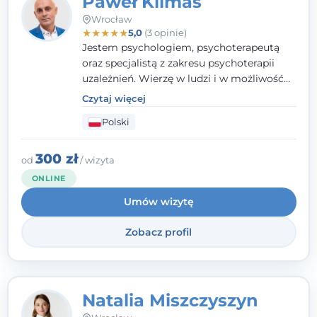
Paweł Klimas
Wrocław
★
★
★
★
★
5,0
(3 opinie)
Jestem psychologiem, psychoterapeutą
oraz specjalistą z zakresu psychoterapii
uzależnień. Wierzę w ludzi i w możliwość
wprowadzenia zmian w ich życiu. Bardzo
Czytaj więcej
często przekonuje się o tym, że każdy z nas,
Polski
w tym Ty i ja, ma wpływ na swoje
szczęście. Należy uwierzyć w siebie i działać
w obranym kierunku.
300 zł
od
/ wizyta
ONLINE
Umów wizytę
Zobacz profil
Natalia Miszczyszyn