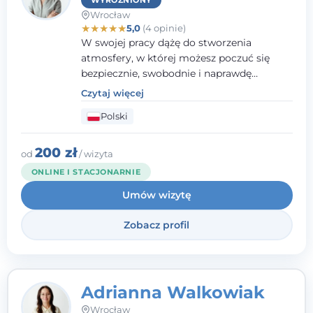
WYRÓŻNIONY
Wrocław
★
★
★
★
★
5,0
(4 opinie)
W swojej pracy dążę do stworzenia
atmosfery, w której możesz poczuć się
bezpiecznie, swobodnie i naprawdę
wysłuchany(-a). Zależy mi na
Czytaj więcej
towarzyszeniu Ci w drodze do większego
Polski
dobrostanu, lepszego poznania siebie oraz
budowania wartościowych i
satysfakcjonujących relacji - zarówno z
200 zł
od
/ wizyta
innymi, jak i z samym sobą. Możliwość
ONLINE I STACJONARNIE
bycia częścią tego procesu traktuję jako
Umów wizytę
duże wyróżnienie.
Zobacz profil
Adrianna Walkowiak
Wrocław