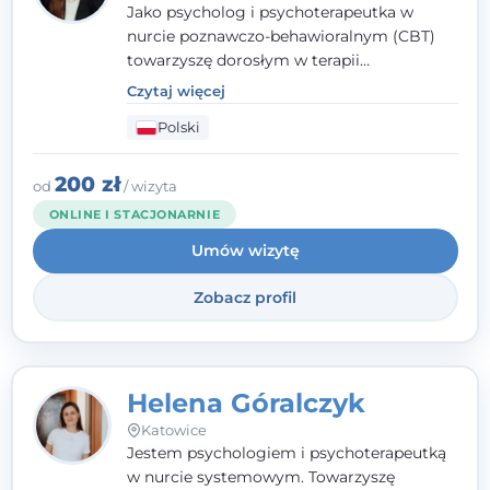
Jako psycholog i psychoterapeutka w
nurcie poznawczo-behawioralnym (CBT)
towarzyszę dorosłym w terapii
indywidualnej oraz nastolatkom od 15. roku
Czytaj więcej
życia. Zależy mi, by naprawdę usłyszeć, z
Polski
czym do mnie przychodzisz, i dobrać
sposób pracy do Ciebie - bez gotowych
schematów i bez oceniania.
200 zł
od
/ wizyta
ONLINE I STACJONARNIE
Umów wizytę
Zobacz profil
Helena Góralczyk
Katowice
Jestem psychologiem i psychoterapeutką
w nurcie systemowym. Towarzyszę