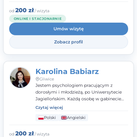
stresie czy obniżonym nastroju. Każde
spotkanie traktuję z szacunkiem,
200 zł
od
/ wizyta
uważnością i w atmosferze zaufania.
ONLINE I STACJONARNIE
Umów wizytę
Zobacz profil
Karolina Babiarz
Gliwice
Jestem psychologiem pracującym z
dorosłymi i młodzieżą, po Uniwersytecie
Jagiellońskim. Każdą osobę w gabinecie
traktuję jak osobną historię, którą poznaję,
Czytaj więcej
budując relację opartą na zaufaniu i
Polski
Angielski
empatii. Przyjmuję w Poradni Teraply.pl w
Gliwicach oraz online, po polsku i po
angielsku.
200 zł
od
/ wizyta