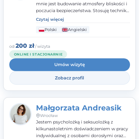
mnie jest budowanie atmosfery bliskości i
poczucia bezpieczeństwa. Stosuję techniki
poznawczo-behawioralne oraz metody,
Czytaj więcej
które koncentrują się na rozwiązaniach
Polski
Angielski
(TSR). Te polegają na osiąganiu
zamierzonych celów (doprowadzeniu do
rozwiązania trudnych sytuacji) poprzez
200 zł
od
/ wizyta
identyfikowanie i wzmacnianie zasobów
ONLINE I STACJONARNIE
oraz mocnych stron klienta. W swojej
Umów wizytę
pracy korzystam także z metod dialogu
motywacyjnego i treningu uważności.
Zobacz profil
Małgorzata Andreasik
Wrocław
Jestem psycholożką i seksuolożką z
kilkunastoletnim doświadczeniem w pracy
indywidualnej z osobami dorosłymi oraz