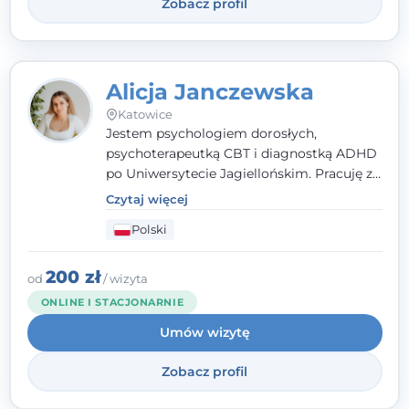
Zobacz profil
Alicja Janczewska
Katowice
Jestem psychologiem dorosłych,
psychoterapeutką CBT i diagnostką ADHD
po Uniwersytecie Jagiellońskim. Pracuję z
dorosłymi, młodzieżą i dziećmi, opierając
Czytaj więcej
pomoc na zrozumieniu indywidualnych
Polski
potrzeb i więzi zbudowanej na zaufaniu.
Terapia to dla mnie bezpieczne miejsce, w
którym poczujesz się wysłuchany i
200 zł
od
/ wizyta
zrozumiany.
ONLINE I STACJONARNIE
Umów wizytę
Zobacz profil