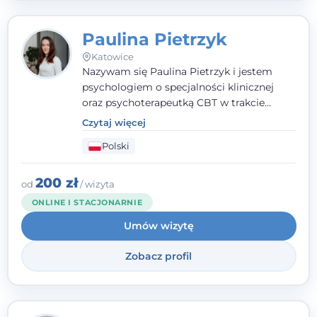
Paulina Pietrzyk
Katowice
Nazywam się Paulina Pietrzyk i jestem
psychologiem o specjalności klinicznej
oraz psychoterapeutką CBT w trakcie
szkolenia. Pracuję z dorosłymi, którzy
Czytaj więcej
szukają wsparcia w trudnych momentach -
Polski
w obliczu lęku, przewlekłego stresu,
natłoku myśli, obniżonego nastroju,
wypalenia czy kryzysu, a także po prostu
200 zł
od
/ wizyta
chcą lepiej poznać siebie.
ONLINE I STACJONARNIE
Umów wizytę
Zobacz profil