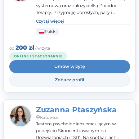
systemową oraz założycielką Poradni
Teraply. Przyjmuję dorosłych, pary i
rodziny, dobierając metody do
Czytaj więcej
indywidualnych zasobów pacjenta. Wierzę
Polski
w drzemiące w Tobie zasoby, które
pozwolą Ci wyjść z kryzysu - a jeśli jeszcze
ich nie widzisz, pomogę Ci je odsłonić.
200 zł
od
/ wizyta
ONLINE I STACJONARNIE
Umów wizytę
Zobacz profil
Zuzanna Ptaszyńska
Katowice
Jestem psychologiem pracującym w
podejściu Skoncentrowanym na
Rozwiązaniach (TSR). Na spotkaniach