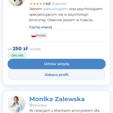
★
★
★
★
★
5,0
(3 opinie)
Jestem
seksuologiem
oraz psychologiem
specjalizującym się w psychologii
klinicznej. Obecnie jestem w trakcie
szkolenia na psychoterapeutę
Czytaj więcej
systemowego. Posiadam status członka
Polski
nadzwyczajnego Wielkopolskiego
Towarzystwa
Terapii Systemowej
oraz
należę do Polskiego Towarzystwa
250 zł
od
/ wizyta
Psychiatrycznego. W mojej pracy na
ONLINE
pierwszym miejscu stawiam budowanie
Umów wizytę
atmosfery bezpieczeństwa i zrozumienia w
relacjach z Klientami. Istotna dla nie jest
Zobacz profil
również koncentracja na dostępnych
zasobach.
Monika Zalewska
Wrocław
W relacjach z klientami priorytetem dla