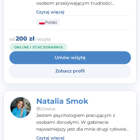
osobom przeżywającym trudności
emocjonalne, relacyjne albo znajdującym
Czytaj więcej
się w kryzysie. Liczy się dla mnie
Polski
autentyczna, oparta na zaufaniu relacja
oraz przestrzeń, w której każdy poczuje się
wysłuchany i potraktowany z szacunkiem.
200 zł
od
/ wizyta
ONLINE I STACJONARNIE
Umów wizytę
Zobacz profil
Natalia Smok
Gliwice
Jestem psychologiem pracującym z
osobami dorosłymi. W gabinecie
najważniejszy jest dla mnie drugi człowiek
- wierzę, że empatia, autentyczność i pełne
Czytaj więcej