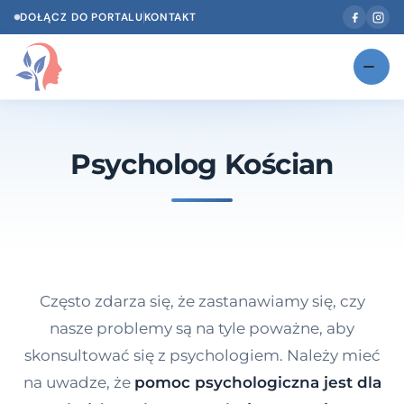
DOŁĄCZ DO PORTALU
KONTAKT
Znajdź swojego specjalistę
NOWOŚĆ
Psycholog Kościan
Gabinety
NOWOŚĆ
Według specjalizacji
Psycholog w Twoim języku
Diagnozy psychologiczne
Często zdarza się, że zastanawiamy się, czy
Testy psychologiczne
nasze problemy są na tyle poważne, aby
skonsultować się z psychologiem. Należy mieć
Dawka wiedzy
na uwadze, że
pomoc psychologiczna jest dla
Dla specjalistów