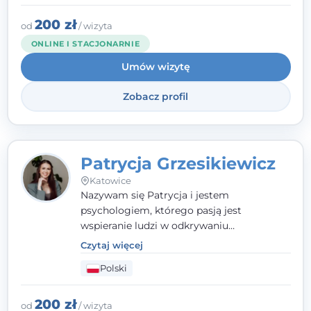
opieram współpracę na Twoich mocnych
stronach.
200 zł
od
/ wizyta
ONLINE I STACJONARNIE
Umów wizytę
Zobacz profil
Patrycja Grzesikiewicz
Katowice
Nazywam się Patrycja i jestem
psychologiem, którego pasją jest
wspieranie ludzi w odkrywaniu
wewnętrznej siły i radzeniu sobie z
Czytaj więcej
codziennymi trudnościami. Pracuję w
Polski
nurcie poznawczo-behawioralnym, oferując
indywidualne podejście pełne empatii,
zaufania i wsparcia. Jeśli masz za sobą
200 zł
od
/ wizyta