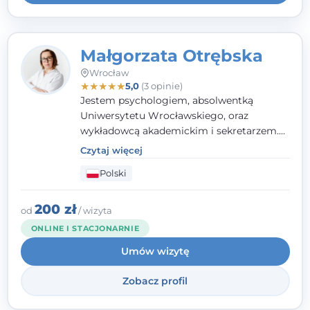
Małgorzata Otrębska
Wrocław
★
★
★
★
★
5,0
(3 opinie)
Jestem psychologiem, absolwentką
Uniwersytetu Wrocławskiego, oraz
wykładowcą akademickim i sekretarzem.
Dodatkowo mam kwalifikacje mediatora,
Czytaj więcej
specjalizując się w sprawach rodzinnych,
Polski
cywilnych oraz karnych.
200 zł
od
/ wizyta
ONLINE I STACJONARNIE
Umów wizytę
Zobacz profil