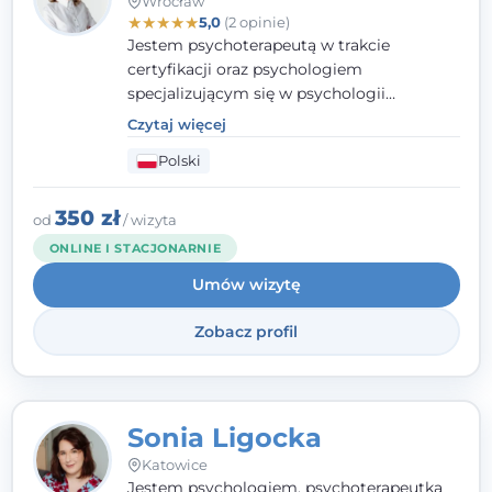
Wrocław
★
★
★
★
★
5,0
(2 opinie)
Jestem psychoterapeutą w trakcie
certyfikacji oraz psychologiem
specjalizującym się w psychologii
klinicznej. Ukończyłam również studia
Czytaj więcej
podyplomowe z Praktycznej Diagnozy
Polski
Psychologicznej. Aktywnie uczestniczę w
działalności Polskiego Towarzystwa
Psychiatrycznego oraz Polskiego
350 zł
od
/ wizyta
Towarzystwa Psychologicznego, a także
ONLINE I STACJONARNIE
jestem członkiem nadzwyczajnym
Umów wizytę
Wielkopolskiego Towarzystwa Terapii
Systemowej.
Zobacz profil
Sonia Ligocka
Katowice
Jestem psychologiem, psychoterapeutką