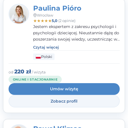
Paulina Pióro
Wrocław
★
★
★
★
★
5,0
(2 opinie)
Jestem ekspertem z zakresu psychologii i
psychologii dziecięcej. Nieustannie dążę do
poszerzania swojej wiedzy, uczestnicząc w
różnorodnych szkoleniach. Pracując z
Czytaj więcej
dziećmi, młodzieżą i młodymi dorosłymi
Polski
niezwykle ważne jest dla mnie poczucie
bezpieczeństwa, zrozumienia oraz wolności
w wyrażaniu swojego zdania. Kieruję się
220 zł
od
/ wizyta
etyką zawodową, wierząc, że każdy
ONLINE I STACJONARNIE
człowiek powinien otrzymać wsparcie i
Umów wizytę
pomoc, by poradzić sobie ze swoimi
problemami.
Zobacz profil