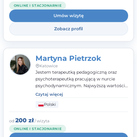
trudny czas, jestem tutaj dla Ciebie.
ONLINE I STACJONARNIE
Umów wizytę
Zobacz profil
Martyna Pietrzok
Katowice
Jestem terapeutką pedagogiczną oraz
psychoterapeutką pracującą w nurcie
psychodynamicznym. Najwyższą wartością
jest dla mnie bliska, pełna zrozumienia i
Czytaj więcej
zaangażowania relacja z pacjentem. To
Polski
właśnie ta oparta na zaufaniu więź staje się
przestrzenią, w której można dotrzeć do
źródła trudności i spojrzeć na nie inaczej
200 zł
od
/ wizyta
niż dotąd.
ONLINE I STACJONARNIE