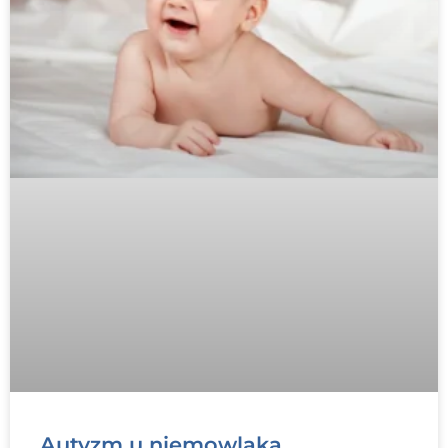
Autyzm u niemowlaka