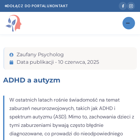
DOŁĄCZ DO PORTALU
KONTAKT
Znajdź swojego specjalistę
NOWOŚĆ
Zaufany Psycholog
Gabinety
NOWOŚĆ
Data publikacji -
10 czerwca, 2025
Według specjalizacji
ADHD a autyzm
Psycholog w Twoim języku
Diagnozy psychologiczne
W ostatnich latach rośnie świadomość na temat
zaburzeń neurorozwojowych, takich jak ADHD i
Testy psychologiczne
spektrum autyzmu (ASD). Mimo to, zachowania dzieci z
Dawka wiedzy
tymi zaburzeniami bywają często błędnie
diagnozowane, co prowadzi do nieodpowiedniego
Dla specjalistów