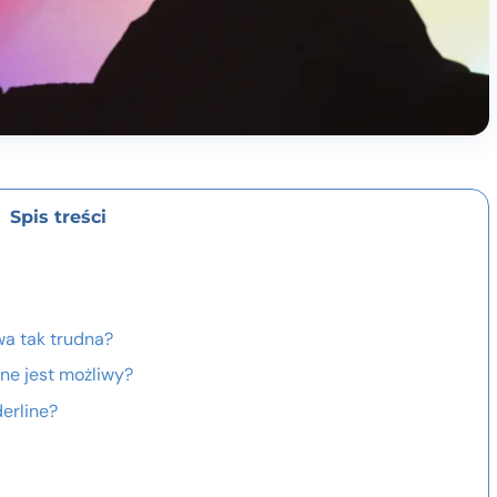
Spis treści
wa tak trudna?
ine jest możliwy?
derline?