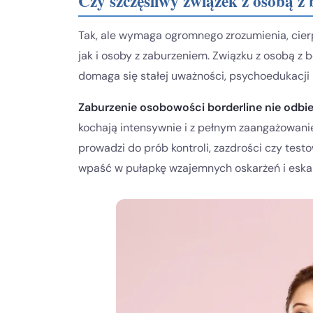
Czy szczęśliwy związek z osobą z 
Tak, ale wymaga ogromnego zrozumienia, cierp
jak i osoby z zaburzeniem. Związku z osobą z bo
domaga się stałej uważności, psychoedukacji 
Zaburzenie osobowości borderline nie odbie
kochają intensywnie i z pełnym zaangażowanie
prowadzi do prób kontroli, zazdrości czy tes
wpaść w pułapkę wzajemnych oskarżeń i eskala