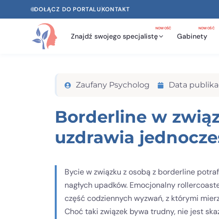
DOŁĄCZ DO PORTALU
KONTAKT
NOWOŚĆ
NOWOŚĆ
Znajdź swojego specjalistę
Gabinety
Zaufany Psycholog
Data publikac
Borderline w związk
uzdrawia jednocze
Bycie w związku z osobą z borderline potr
nagłych upadków. Emocjonalny rollercoaster
część codziennych wyzwań, z którymi mierzy
Choć taki związek bywa trudny, nie jest 