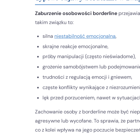
Zaburzenie osobowości borderline
przejawia
takim związku to:
silna
niestabilność emocjonalna
,
skrajne reakcje emocjonalne,
próby manipulacji (często nieświadome),
grożenie samobójstwem lub podejmowanie
trudności z regulacją emocji i gniewem,
częste konflikty wynikające z niezrozumieni
lęk przed porzuceniem, nawet w sytuacjach
Zachowanie osoby z borderline może być niepr
agresywne lub wycofane. To sprawia, że partne
co z kolei wpływa na jego poczucie bezpieczeń