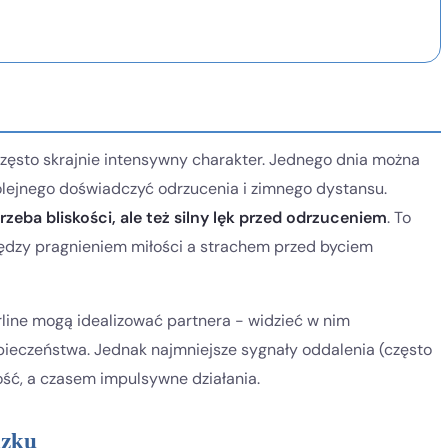
zęsto skrajnie intensywny charakter. Jednego dnia można
kolejnego doświadczyć odrzucenia i zimnego dystansu.
eba bliskości, ale też silny lęk przed odrzuceniem
. To
między pragnieniem miłości a strachem przed byciem
ine mogą idealizować partnera - widzieć w nim
zpieczeństwa. Jednak najmniejsze sygnały oddalenia (często
ość, a czasem impulsywne działania.
ązku