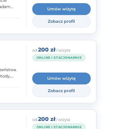
kcie
iadam
Umów wizytę
olskiego
Zobacz profil
y
ami.
ępnych
200 zł
od
/ wizyta
ONLINE I STACJONARNIE
zeństwa.
tody,
Umów wizytę
olegają na
o
Zobacz profil
wanie i
a. W
200 zł
od
/ wizyta
ONLINE I STACJONARNIE