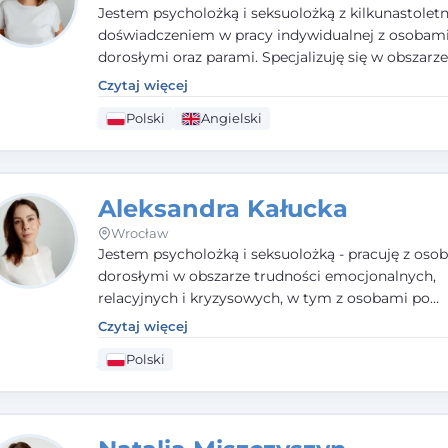
Jestem psycholożką i seksuolożką z kilkunastolet
doświadczeniem w pracy indywidualnej z osobam
dorosłymi oraz parami. Specjalizuję się w obszarz
seksualnego, żałoby, kryzysów życiowych i wypale
Czytaj więcej
zawodowego. Pracuję w języku polskim i angielsk
Polski
Angielski
podejściu humanistycznym, opartym na partnerst
podmiotowości klienta.
Aleksandra Kałucka
Wrocław
Jestem psycholożką i seksuolożką - pracuję z oso
dorosłymi w obszarze trudności emocjonalnych,
relacyjnych i kryzysowych, w tym z osobami po
doświadczeniach przemocy. Ukończyłam psychol
Czytaj więcej
kliniczną oraz studia podyplomowe z interwencji 
Polski
i seksuologii klinicznej na SWPS we Wrocławiu. W
kieruję się empatią, etyką zawodową i uważnością
potrzeby klienta.