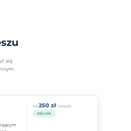
eszu
ć się
ymnym.
250 zł
od
/ wizyta
ONLINE
izującym