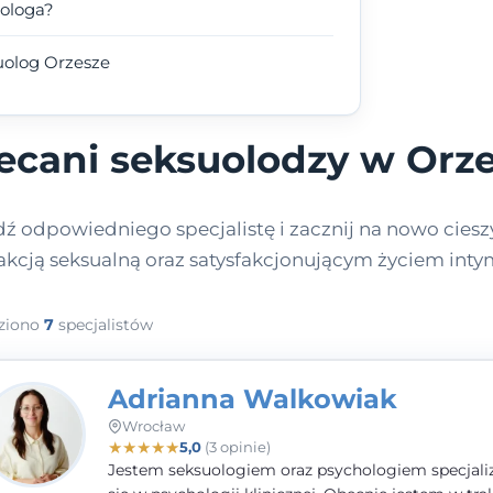
uologa?
uolog Orzesze
ecani seksuolodzy w Orz
dź odpowiedniego specjalistę i zacznij na nowo cieszy
fakcją seksualną oraz satysfakcjonującym życiem int
ziono
7
specjalistów
Adrianna Walkowiak
Wrocław
★
★
★
★
★
5,0
(3 opinie)
Jestem seksuologiem oraz psychologiem specjal