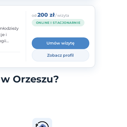
200 zł
od
/ wizyta
ONLINE I STACJONARNIE
młodzieży
je i
gii
Umów wizytę
zyły mnie
enie
Zobacz profil
uologa
oczuć
- ale
 w Orzeszu?