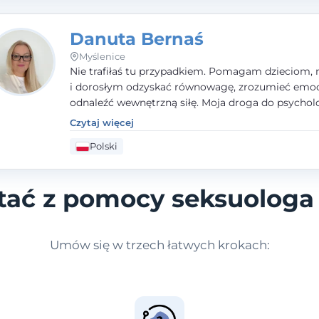
Danuta Bernaś
Myślenice
Nie trafiłaś tu przypadkiem. Pomagam dzieciom, 
i dorosłym odzyskać równowagę, zrozumieć emoc
odnaleźć wewnętrzną siłę. Moja droga do psycholo
zaczęła się od życia - pełnego wyzwań, które nauc
Czytaj więcej
uważności, empatii i pokory. Dziś łączę doświadcz
Polski
nauczycielki, psychologa, psychoterapeuty i seks
tworząc bezpieczną przestrzeń, w której można p
spokój i wsparcie. Nie obiecuję łatwych rozwiązań 
stać z pomocy seksuologa
mogę obiecać, że będę po Twojej stronie.
Umów się w trzech łatwych krokach: