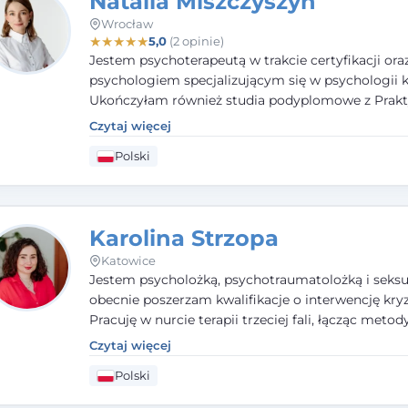
Natalia Miszczyszyn
Wrocław
★
★
★
★
★
5,0
(2 opinie)
Jestem psychoterapeutą w trakcie certyfikacji ora
psychologiem specjalizującym się w psychologii kl
Ukończyłam również studia podyplomowe z Prakt
Diagnozy Psychologicznej. Aktywnie uczestniczę
Czytaj więcej
działalności Polskiego Towarzystwa Psychiatrycz
Polski
Polskiego Towarzystwa Psychologicznego, a takż
członkiem nadzwyczajnym Wielkopolskiego Towa
Terapii Systemowej.
Karolina Strzopa
Katowice
Jestem psycholożką, psychotraumatolożką i seksu
obecnie poszerzam kwalifikacje o interwencję kry
Pracuję w nurcie terapii trzeciej fali, łącząc metod
potwierdzonej skuteczności. Towarzyszę młodzież
Czytaj więcej
dorosłym i parom w radzeniu sobie z bolesnymi
Polski
doświadczeniami tak, by mogli żyć pełniej.