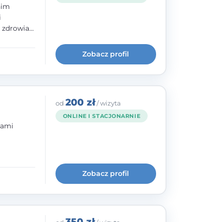
nim
i
e zdrowia
nia
im, w
Zobacz profil
wie i
200 zł
od
/ wizyta
ONLINE I STACJONARNIE
bami
ogię
kryzysowej
Zobacz profil
 pracy
 na
350 zł