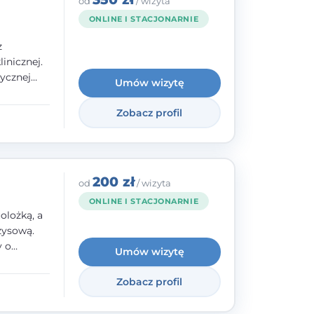
od
/ wizyta
ONLINE I STACJONARNIE
z
inicznej.
ycznej
Umów wizytę
 w
nego oraz
Zobacz profil
e jestem
rzystwa
200 zł
od
/ wizyta
ONLINE I STACJONARNIE
olożką, a
zysową.
y o
Umów wizytę
y,
Zobacz profil