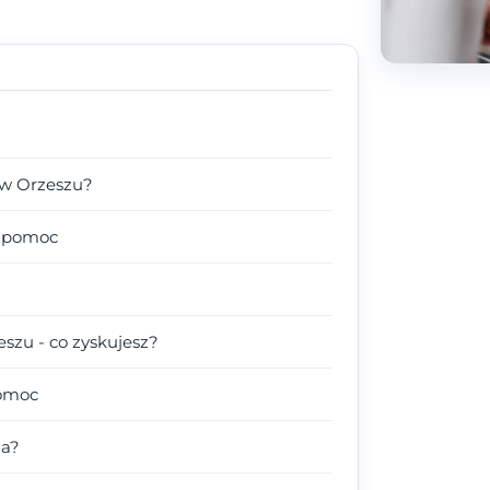
 w Orzeszu?
a pomoc
szu - co zyskujesz?
pomoc
ga?