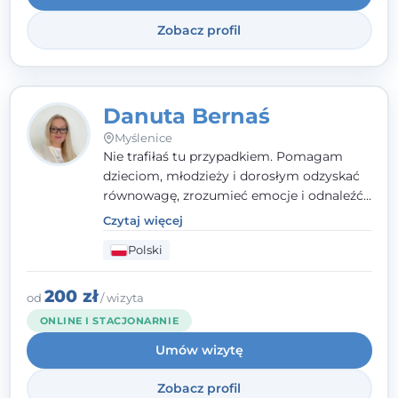
Zobacz profil
Danuta Bernaś
Myślenice
Nie trafiłaś tu przypadkiem. Pomagam
dzieciom, młodzieży i dorosłym odzyskać
równowagę, zrozumieć emocje i odnaleźć
wewnętrzną siłę. Moja droga do
Czytaj więcej
psychologii zaczęła się od życia - pełnego
Polski
wyzwań, które nauczyły mnie uważności,
empatii i pokory. Dziś łączę doświadczenie
nauczycielki, psychologa, psychoterapeuty
200 zł
od
/ wizyta
i seksuologa tworząc bezpieczną
ONLINE I STACJONARNIE
przestrzeń, w której można poczuć spokój i
Umów wizytę
wsparcie. Nie obiecuję łatwych rozwiązań -
ale mogę obiecać, że będę po Twojej
Zobacz profil
stronie.