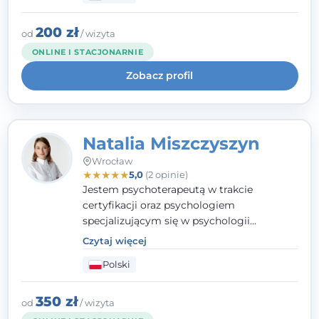
interwencji kryzysowej i seksuologii
klinicznej na SWPS we Wrocławiu. W pracy
200 zł
od
/ wizyta
kieruję się empatią, etyką zawodową i
ONLINE I STACJONARNIE
uważnością na potrzeby klienta.
Zobacz profil
Natalia Miszczyszyn
Wrocław
★
★
★
★
★
5,0
(2 opinie)
Jestem psychoterapeutą w trakcie
certyfikacji oraz psychologiem
specjalizującym się w psychologii
klinicznej. Ukończyłam również studia
Czytaj więcej
podyplomowe z Praktycznej Diagnozy
Polski
Psychologicznej. Aktywnie uczestniczę w
działalności Polskiego Towarzystwa
Psychiatrycznego oraz Polskiego
350 zł
od
/ wizyta
Towarzystwa Psychologicznego, a także