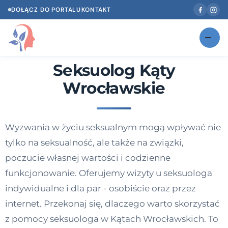
DOŁĄCZ DO PORTALU
KONTAKT
Seksuolog Kąty
Znajdź swojego specjalistę
NOWOŚĆ
Wrocławskie
Gabinety
NOWOŚĆ
Według specjalizacji
Wyzwania w życiu seksualnym mogą wpływać nie
Psycholog w Twoim języku
tylko na seksualność, ale także na związki,
Diagnozy psychologiczne
poczucie własnej wartości i codzienne
funkcjonowanie. Oferujemy wizyty u seksuologa
Testy psychologiczne
indywidualne i dla par - osobiście oraz przez
Dawka wiedzy
internet. Przekonaj się, dlaczego warto skorzystać
z pomocy seksuologa w Kątach Wrocławskich. To
Dla specjalistów