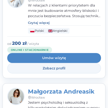
Wrocław
W relacjach z klientami priorytetem dla
mnie jest budowanie atmosfery bliskości i
poczucia bezpieczeństwa. Stosuję techniki
poznawczo-behawioralne oraz metody,
Czytaj więcej
które koncentrują się na rozwiązaniach
Polski
Angielski
(TSR). Te polegają na osiąganiu
zamierzonych celów (doprowadzeniu do
rozwiązania trudnych sytuacji) poprzez
200 zł
od
/ wizyta
identyfikowanie i wzmacnianie zasobów
ONLINE I STACJONARNIE
oraz mocnych stron klienta. W swojej
Umów wizytę
pracy korzystam także z metod dialogu
motywacyjnego i
treningu uważności
.
Zobacz profil
Małgorzata Andreasik
Wrocław
Jestem psycholożką i seksuolożką z
kilkunastoletnim doświadczeniem w pracy