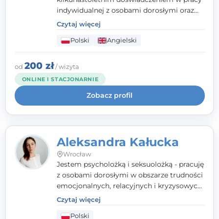
indywidualnej z osobami dorosłymi oraz
parami. Specjalizuję się w obszarze zdrowia
Czytaj więcej
seksualnego, żałoby, kryzysów życiowych i
Polski
Angielski
wypalenia zawodowego. Pracuję w języku
polskim i angielskim, w podejściu
humanistycznym, opartym na
200 zł
od
/ wizyta
partnerstwie i podmiotowości klienta.
ONLINE I STACJONARNIE
Zobacz profil
Aleksandra Kałucka
Wrocław
Jestem psycholożką i seksuolożką - pracuję
z osobami dorosłymi w obszarze trudności
emocjonalnych, relacyjnych i kryzysowych,
w tym z osobami po doświadczeniach
Czytaj więcej
przemocy. Ukończyłam psychologię
Polski
kliniczną oraz studia podyplomowe z