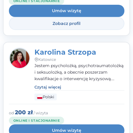
ONLINE I STACJONARNIE
jestem członkiem nadzwyczajnym
Umów wizytę
Wielkopolskiego Towarzystwa Terapii
Systemowej.
Zobacz profil
Karolina Strzopa
Katowice
Jestem psycholożką, psychotraumatolożką
i seksuolożką, a obecnie poszerzam
kwalifikacje o interwencję kryzysową.
Pracuję w nurcie terapii trzeciej fali, łącząc
Czytaj więcej
metody o potwierdzonej skuteczności.
Polski
Towarzyszę młodzieży, dorosłym i parom w
radzeniu sobie z bolesnymi
doświadczeniami tak, by mogli żyć pełniej.
200 zł
od
/ wizyta
ONLINE I STACJONARNIE
Umów wizytę