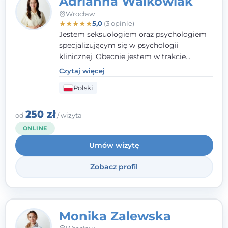
Adrianna Walkowiak
Wrocław
★
★
★
★
★
5,0
(3 opinie)
Jestem seksuologiem oraz psychologiem
specjalizującym się w psychologii
klinicznej. Obecnie jestem w trakcie
szkolenia na psychoterapeutę
Czytaj więcej
systemowego. Posiadam status członka
Polski
nadzwyczajnego Wielkopolskiego
Towarzystwa
Terapii Systemowej
oraz
należę do Polskiego Towarzystwa
250 zł
od
/ wizyta
Psychiatrycznego. W mojej pracy na
ONLINE
pierwszym miejscu stawiam budowanie
Umów wizytę
atmosfery bezpieczeństwa i zrozumienia w
relacjach z Klientami. Istotna dla nie jest
Zobacz profil
również koncentracja na dostępnych
zasobach.
Monika Zalewska