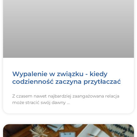
Wypalenie w związku - kiedy
codzienność zaczyna przytłaczać
Z czasem nawet najbardziej zaangażowana relacja
może stracić swój dawny