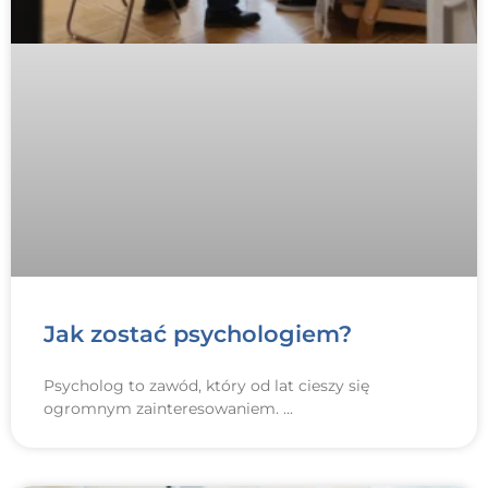
Jak zostać psychologiem?
Psycholog to zawód, który od lat cieszy się
ogromnym zainteresowaniem.