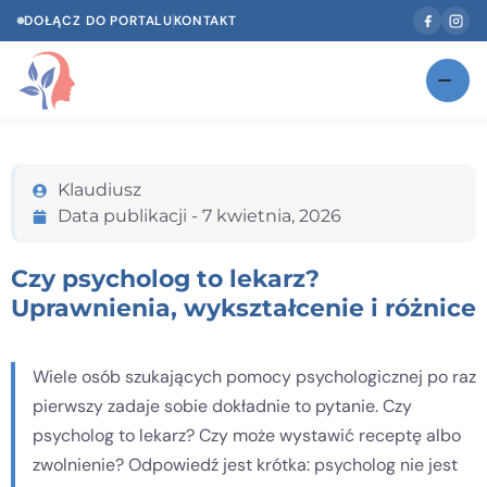
DOŁĄCZ DO PORTALU
KONTAKT
Znajdź swojego specjalistę
NOWOŚĆ
Klaudiusz
Gabinety
NOWOŚĆ
Data publikacji -
7 kwietnia, 2026
Według specjalizacji
Czy psycholog to lekarz?
Psycholog w Twoim języku
Uprawnienia, wykształcenie i różnice
Diagnozy psychologiczne
Wiele osób szukających pomocy psychologicznej po raz
Testy psychologiczne
pierwszy zadaje sobie dokładnie to pytanie. Czy
Dawka wiedzy
psycholog to lekarz? Czy może wystawić receptę albo
zwolnienie? Odpowiedź jest krótka: psycholog nie jest
Dla specjalistów