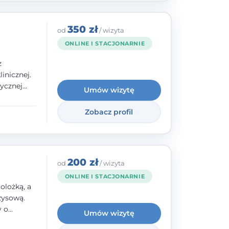
350 zł
od
/ wizyta
ONLINE I STACJONARNIE
z
inicznej.
ycznej
Umów wizytę
 w
nego oraz
Zobacz profil
e jestem
rzystwa
200 zł
od
/ wizyta
ONLINE I STACJONARNIE
olożką, a
zysową.
y o
Umów wizytę
y,