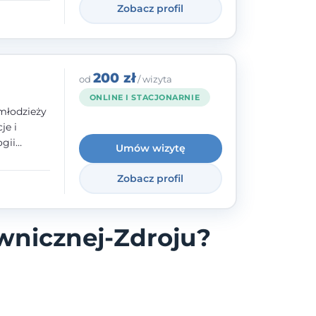
Zobacz profil
200 zł
od
/ wizyta
ONLINE I STACJONARNIE
młodzieży
je i
gii
Umów wizytę
zyły mnie
enie
Zobacz profil
uologa
oczuć
- ale
wnicznej-Zdroju?