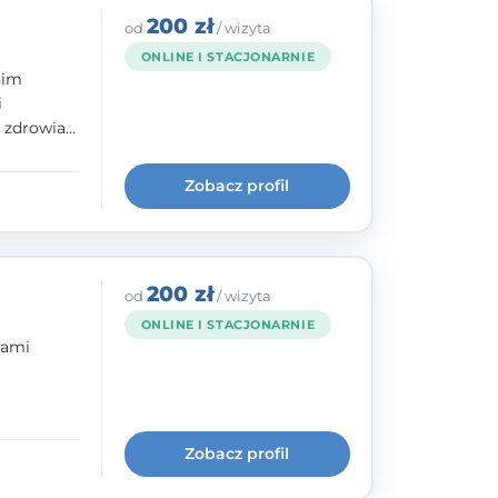
200 zł
od
/ wizyta
ONLINE I STACJONARNIE
nim
i
e zdrowia
nia
im, w
Zobacz profil
wie i
200 zł
od
/ wizyta
ONLINE I STACJONARNIE
bami
ogię
kryzysowej
Zobacz profil
 pracy
 na