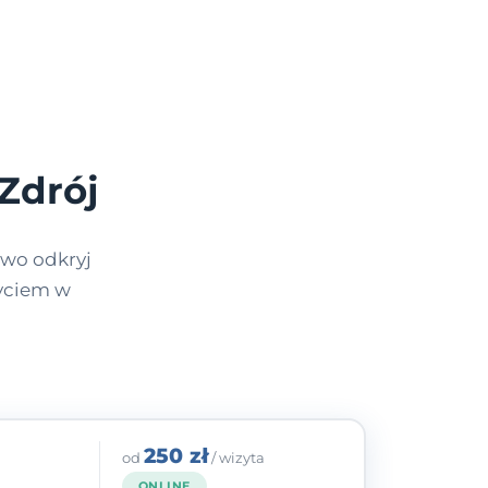
Zdrój
wo odkryj
życiem w
250 zł
od
/ wizyta
ONLINE