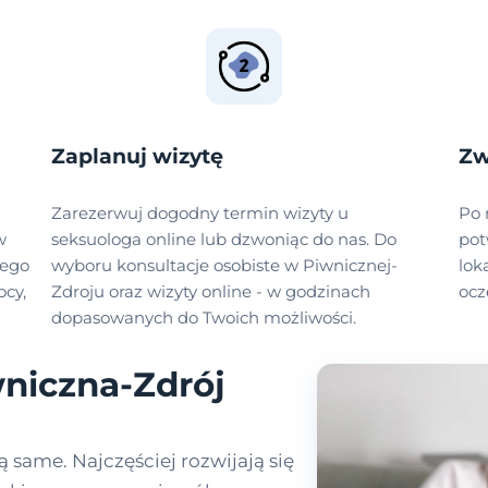
Zaplanuj wizytę
Zw
Zarezerwuj dogodny termin wizyty u
Po 
w
seksuologa online lub dzwoniąc do nas. Do
pot
zego
wyboru konsultacje osobiste w Piwnicznej-
lok
cy,
Zdroju oraz wizyty online - w godzinach
ocz
dopasowanych do Twoich możliwości.
niczna-Zdrój
ą same. Najczęściej rozwijają się