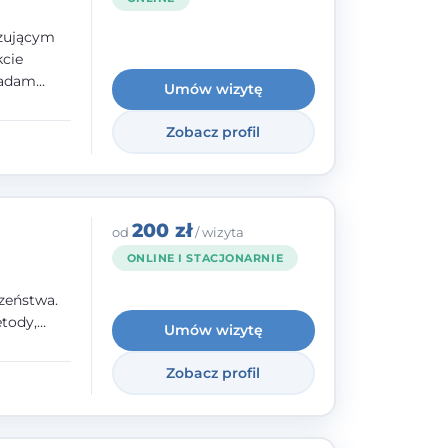
izującym
kcie
iadam
Umów wizytę
olskiego
Zobacz profil
y
ami.
ępnych
200 zł
od
/ wizyta
ONLINE I STACJONARNIE
zeństwa.
tody,
Umów wizytę
olegają na
o
Zobacz profil
wanie i
a. W