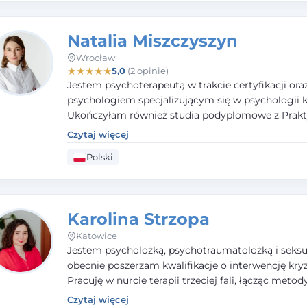
potrzeby klienta.
Natalia Miszczyszyn
Wrocław
★
★
★
★
★
5,0
(2 opinie)
Jestem psychoterapeutą w trakcie certyfikacji ora
psychologiem specjalizującym się w psychologii kl
Ukończyłam również studia podyplomowe z Prakt
Diagnozy Psychologicznej. Aktywnie uczestniczę
Czytaj więcej
działalności Polskiego Towarzystwa Psychiatrycz
Polski
Polskiego Towarzystwa Psychologicznego, a takż
członkiem nadzwyczajnym Wielkopolskiego Towa
Terapii Systemowej.
Karolina Strzopa
Katowice
Jestem psycholożką, psychotraumatolożką i seksu
obecnie poszerzam kwalifikacje o interwencję kry
Pracuję w nurcie terapii trzeciej fali, łącząc metod
potwierdzonej skuteczności. Towarzyszę młodzież
Czytaj więcej