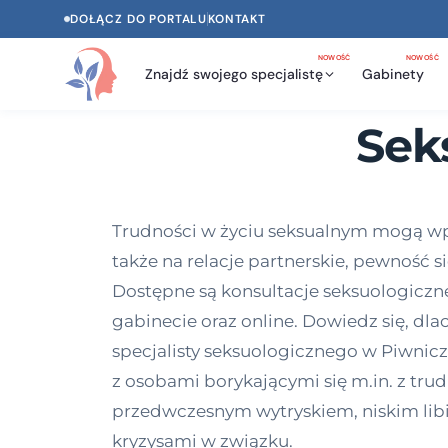
DOŁĄCZ DO PORTALU
KONTAKT
NOWOŚĆ
NOWOŚĆ
Znajdź swojego specjalistę
Gabinety
Sek
Trudności w życiu seksualnym mogą wpły
także na relacje partnerskie, pewność 
Dostępne są konsultacje seksuologiczne 
gabinecie oraz online. Dowiedz się, d
specjalisty seksuologicznego w Piwniczn
z osobami borykającymi się m.in. z tr
przedwczesnym wytryskiem, niskim li
kryzysami w związku.