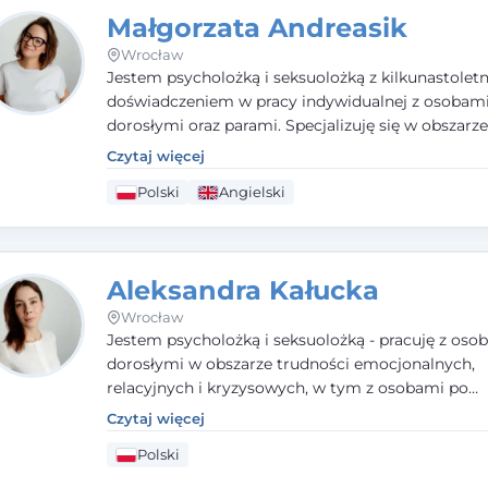
motywacyjnego i
treningu uważności
.
Małgorzata Andreasik
Wrocław
Jestem psycholożką i seksuolożką z kilkunastolet
doświadczeniem w pracy indywidualnej z osobam
dorosłymi oraz parami. Specjalizuję się w obszarz
seksualnego, żałoby, kryzysów życiowych i wypale
Czytaj więcej
zawodowego. Pracuję w języku polskim i angielsk
Polski
Angielski
podejściu humanistycznym, opartym na partnerst
podmiotowości klienta.
Aleksandra Kałucka
Wrocław
Jestem psycholożką i seksuolożką - pracuję z oso
dorosłymi w obszarze trudności emocjonalnych,
relacyjnych i kryzysowych, w tym z osobami po
doświadczeniach przemocy. Ukończyłam psychol
Czytaj więcej
kliniczną oraz studia podyplomowe z interwencji 
Polski
i seksuologii klinicznej na SWPS we Wrocławiu. W
kieruję się empatią, etyką zawodową i uważnością