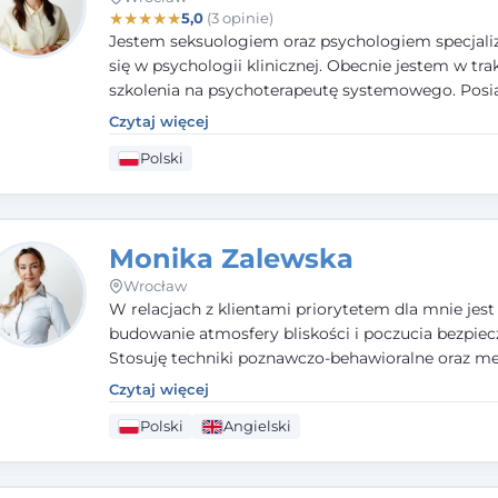
★
★
★
★
★
5,0
(3 opinie)
Jestem seksuologiem oraz psychologiem specjal
się w psychologii klinicznej. Obecnie jestem w tra
szkolenia na psychoterapeutę systemowego. Pos
status członka nadzwyczajnego Wielkopolskiego
Czytaj więcej
Towarzystwa
Terapii Systemowej
oraz należę do P
Polski
Towarzystwa Psychiatrycznego. W mojej pracy na
pierwszym miejscu stawiam budowanie atmosfer
bezpieczeństwa i zrozumienia w relacjach z Klient
Istotna dla nie jest również koncentracja na dost
Monika Zalewska
zasobach.
Wrocław
W relacjach z klientami priorytetem dla mnie jest
budowanie atmosfery bliskości i poczucia bezpiec
Stosuję techniki poznawczo-behawioralne oraz me
które koncentrują się na rozwiązaniach (TSR). Te p
Czytaj więcej
osiąganiu zamierzonych celów (doprowadzeniu d
Polski
Angielski
rozwiązania trudnych sytuacji) poprzez identyfiko
wzmacnianie zasobów oraz mocnych stron klient
swojej pracy korzystam także z metod dialogu