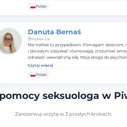
dorosłym i parom w radzeniu sobie z bolesnymi
Polski
doświadczeniami tak, by mogli żyć pełniej.
Danuta Bernaś
Myślenice
Nie trafiłaś tu przypadkiem. Pomagam dzieciom, 
i dorosłym odzyskać równowagę, zrozumieć emoc
odnaleźć wewnętrzną siłę. Moja droga do psycholo
zaczęła się od życia - pełnego wyzwań, które nauc
Czytaj więcej
uważności, empatii i pokory. Dziś łączę doświadcz
Polski
nauczycielki, psychologa, psychoterapeuty i seks
tworząc bezpieczną przestrzeń, w której można p
spokój i wsparcie. Nie obiecuję łatwych rozwiązań 
z pomocy seksuologa w Pi
mogę obiecać, że będę po Twojej stronie.
Zarezerwuj wizytę w 3 prostych krokach: