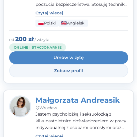
poczucia bezpieczeństwa. Stosuję techniki
poznawczo-behawioralne oraz metody,
Czytaj więcej
które koncentrują się na rozwiązaniach
Polski
Angielski
(TSR). Te polegają na osiąganiu
zamierzonych celów (doprowadzeniu do
rozwiązania trudnych sytuacji) poprzez
200 zł
od
/ wizyta
identyfikowanie i wzmacnianie zasobów
ONLINE I STACJONARNIE
oraz mocnych stron klienta. W swojej
Umów wizytę
pracy korzystam także z metod dialogu
motywacyjnego i
treningu uważności
.
Zobacz profil
Małgorzata Andreasik
Wrocław
Jestem psycholożką i seksuolożką z
kilkunastoletnim doświadczeniem w pracy
indywidualnej z osobami dorosłymi oraz
parami. Specjalizuję się w obszarze zdrowia
Czytaj więcej