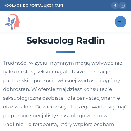
DOŁĄCZ DO PORTALU
KONTAKT
Seksuolog Radlin
Znajdź swojego specjalistę
NOWOŚĆ
Gabinety
NOWOŚĆ
Trudności w życiu intymnym mogą wpływać nie
Według specjalizacji
tylko na sferę seksualną, ale także na relacje
Psycholog w Twoim języku
partnerskie, poczucie własnej wartości i ogólny
dobrostan. W ofercie znajdziesz konsultacje
Diagnozy psychologiczne
seksuologiczne osobiste i dla par - stacjonarnie
Testy psychologiczne
oraz zdalnie. Dowiedz się, dlaczego warto sięgnąć
po pomoc specjalisty seksuologicznego w
Dawka wiedzy
Radlinie. To terapeuta, który wspiera osobami
Dla specjalistów