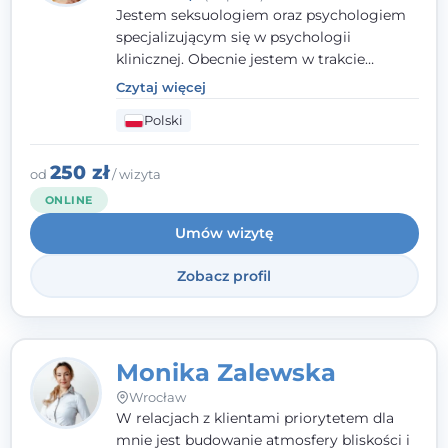
Jestem seksuologiem oraz psychologiem
specjalizującym się w psychologii
klinicznej. Obecnie jestem w trakcie
szkolenia na psychoterapeutę
Czytaj więcej
systemowego. Posiadam status członka
Polski
nadzwyczajnego Wielkopolskiego
Towarzystwa
Terapii Systemowej
oraz
należę do Polskiego Towarzystwa
250 zł
od
/ wizyta
Psychiatrycznego. W mojej pracy na
ONLINE
pierwszym miejscu stawiam budowanie
Umów wizytę
atmosfery bezpieczeństwa i zrozumienia w
relacjach z Klientami. Istotna dla nie jest
Zobacz profil
również koncentracja na dostępnych
zasobach.
Monika Zalewska
Wrocław
W relacjach z klientami priorytetem dla
mnie jest budowanie atmosfery bliskości i