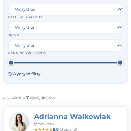
PŁEĆ SPECJALISTY
JĘZYK
CENA:
200 ZŁ - 350 ZŁ
Wyczyść filtry
Znaleziono
7
specjalistów
Adrianna Walkowiak
Wrocław
★
★
★
★
★
5,0
(3 opinie)