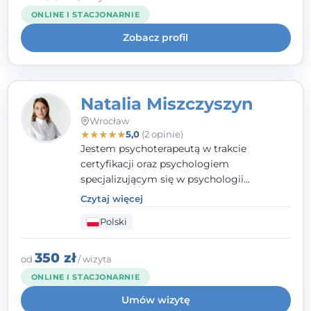
kieruję się empatią, etyką zawodową i
ONLINE I STACJONARNIE
uważnością na potrzeby klienta.
Zobacz profil
Natalia Miszczyszyn
Wrocław
★
★
★
★
★
5,0
(2 opinie)
Jestem psychoterapeutą w trakcie
certyfikacji oraz psychologiem
specjalizującym się w psychologii
klinicznej. Ukończyłam również studia
Czytaj więcej
podyplomowe z Praktycznej Diagnozy
Polski
Psychologicznej. Aktywnie uczestniczę w
działalności Polskiego Towarzystwa
Psychiatrycznego oraz Polskiego
350 zł
od
/ wizyta
Towarzystwa Psychologicznego, a także
ONLINE I STACJONARNIE
jestem członkiem nadzwyczajnym
Umów wizytę
Wielkopolskiego Towarzystwa Terapii