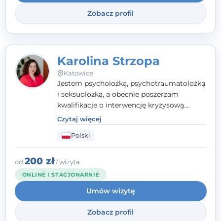
Systemowej.
Zobacz profil
Karolina Strzopa
Katowice
Jestem psycholożką, psychotraumatolożką
i seksuolożką, a obecnie poszerzam
kwalifikacje o interwencję kryzysową.
Pracuję w nurcie terapii trzeciej fali, łącząc
Czytaj więcej
metody o potwierdzonej skuteczności.
Polski
Towarzyszę młodzieży, dorosłym i parom w
radzeniu sobie z bolesnymi
doświadczeniami tak, by mogli żyć pełniej.
200 zł
od
/ wizyta
ONLINE I STACJONARNIE
Umów wizytę
Zobacz profil