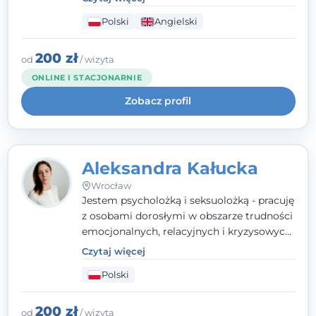
seksualnego, żałoby, kryzysów życiowych i
Polski
Angielski
wypalenia zawodowego. Pracuję w języku
polskim i angielskim, w podejściu
humanistycznym, opartym na
200 zł
od
/ wizyta
partnerstwie i podmiotowości klienta.
ONLINE I STACJONARNIE
Zobacz profil
Aleksandra Kałucka
Wrocław
Jestem psycholożką i seksuolożką - pracuję
z osobami dorosłymi w obszarze trudności
emocjonalnych, relacyjnych i kryzysowych,
w tym z osobami po doświadczeniach
Czytaj więcej
przemocy. Ukończyłam psychologię
Polski
kliniczną oraz studia podyplomowe z
interwencji kryzysowej i seksuologii
klinicznej na SWPS we Wrocławiu. W pracy
200 zł
od
/ wizyta