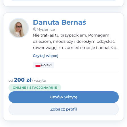
Danuta Bernaś
Myślenice
Nie trafiłaś tu przypadkiem. Pomagam
dzieciom, młodzieży i dorosłym odzyskać
równowagę, zrozumieć emocje i odnaleźć
wewnętrzną siłę. Moja droga do
Czytaj więcej
psychologii zaczęła się od życia - pełnego
Polski
wyzwań, które nauczyły mnie uważności,
empatii i pokory. Dziś łączę doświadczenie
nauczycielki, psychologa, psychoterapeuty
200 zł
od
/ wizyta
i seksuologa tworząc bezpieczną
ONLINE I STACJONARNIE
przestrzeń, w której można poczuć spokój i
Umów wizytę
wsparcie. Nie obiecuję łatwych rozwiązań -
ale mogę obiecać, że będę po Twojej
Zobacz profil
stronie.