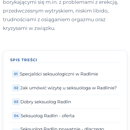
borykającymi się m.in. z problemami z erekcją,
Kontakt
przedwczesnym wytryskiem, niskim libido,
trudnościami z osiąganiem orgazmu oraz
kryzysami w związku.
Dołącz do portalu
SPIS TREŚCI
Specjaliści seksuologiczni w Radlinie
Jak umówić wizytę u seksuologa w Radlinie?
Dobry seksuolog Radlin
Seksuolog Radlin - oferta
Seksuolog Radlin prywatnie - dlaczego