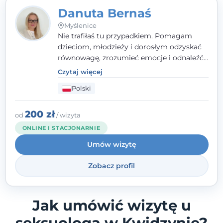
Danuta Bernaś
Myślenice
Nie trafiłaś tu przypadkiem. Pomagam
dzieciom, młodzieży i dorosłym odzyskać
równowagę, zrozumieć emocje i odnaleźć
wewnętrzną siłę. Moja droga do
Czytaj więcej
psychologii zaczęła się od życia - pełnego
Polski
wyzwań, które nauczyły mnie uważności,
empatii i pokory. Dziś łączę doświadczenie
nauczycielki, psychologa, psychoterapeuty
200 zł
od
/ wizyta
i seksuologa tworząc bezpieczną
ONLINE I STACJONARNIE
przestrzeń, w której można poczuć spokój i
Umów wizytę
wsparcie. Nie obiecuję łatwych rozwiązań -
ale mogę obiecać, że będę po Twojej
Zobacz profil
stronie.
Jak umówić wizytę u
seksuologa w Kwidzynie?