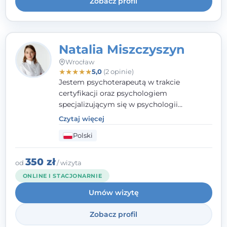
Zobacz profil
Natalia Miszczyszyn
Wrocław
★
★
★
★
★
5,0
(2 opinie)
Jestem psychoterapeutą w trakcie
certyfikacji oraz psychologiem
specjalizującym się w psychologii
klinicznej. Ukończyłam również studia
Czytaj więcej
podyplomowe z Praktycznej Diagnozy
Polski
Psychologicznej. Aktywnie uczestniczę w
działalności Polskiego Towarzystwa
Psychiatrycznego oraz Polskiego
350 zł
od
/ wizyta
Towarzystwa Psychologicznego, a także
ONLINE I STACJONARNIE
jestem członkiem nadzwyczajnym
Umów wizytę
Wielkopolskiego Towarzystwa Terapii
Systemowej.
Zobacz profil