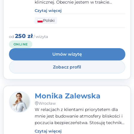
klinicznej. Obecnie jestem w trakcie
szkolenia na psychoterapeutę
Czytaj więcej
systemowego. Posiadam status członka
Polski
nadzwyczajnego Wielkopolskiego
Towarzystwa
Terapii Systemowej
oraz
należę do Polskiego Towarzystwa
250 zł
od
/ wizyta
Psychiatrycznego. W mojej pracy na
ONLINE
pierwszym miejscu stawiam budowanie
Umów wizytę
atmosfery bezpieczeństwa i zrozumienia w
relacjach z Klientami. Istotna dla nie jest
Zobacz profil
również koncentracja na dostępnych
zasobach.
Monika Zalewska
Wrocław
W relacjach z klientami priorytetem dla
mnie jest budowanie atmosfery bliskości i
poczucia bezpieczeństwa. Stosuję techniki
poznawczo-behawioralne oraz metody,
Czytaj więcej