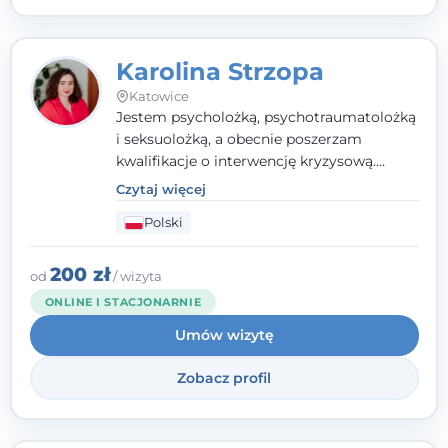
Karolina Strzopa
Katowice
Jestem psycholożką, psychotraumatolożką
i seksuolożką, a obecnie poszerzam
kwalifikacje o interwencję kryzysową.
Pracuję w nurcie terapii trzeciej fali, łącząc
Czytaj więcej
metody o potwierdzonej skuteczności.
Polski
Towarzyszę młodzieży, dorosłym i parom w
radzeniu sobie z bolesnymi
doświadczeniami tak, by mogli żyć pełniej.
200 zł
od
/ wizyta
ONLINE I STACJONARNIE
Umów wizytę
Zobacz profil