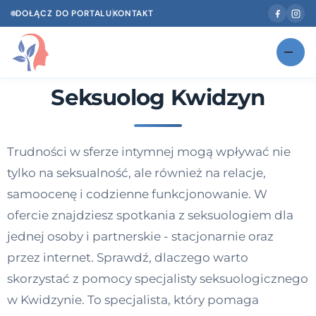
DOŁĄCZ DO PORTALU
KONTAKT
Seksuolog Kwidzyn
Znajdź swojego specjalistę
NOWOŚĆ
Gabinety
NOWOŚĆ
Trudności w sferze intymnej mogą wpływać nie
Według specjalizacji
tylko na seksualność, ale również na relacje,
Psycholog w Twoim języku
samoocenę i codzienne funkcjonowanie. W
ofercie znajdziesz spotkania z seksuologiem dla
Diagnozy psychologiczne
jednej osoby i partnerskie - stacjonarnie oraz
Testy psychologiczne
przez internet. Sprawdź, dlaczego warto
skorzystać z pomocy specjalisty seksuologicznego
Dawka wiedzy
w Kwidzynie. To specjalista, który pomaga
Dla specjalistów