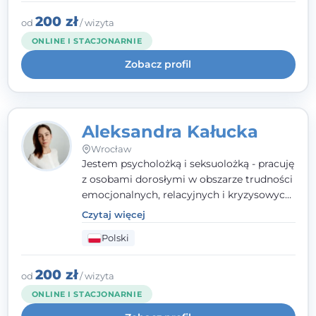
polskim i angielskim, w podejściu
humanistycznym, opartym na
200 zł
od
/ wizyta
partnerstwie i podmiotowości klienta.
ONLINE I STACJONARNIE
Zobacz profil
Aleksandra Kałucka
Wrocław
Jestem psycholożką i seksuolożką - pracuję
z osobami dorosłymi w obszarze trudności
emocjonalnych, relacyjnych i kryzysowych,
w tym z osobami po doświadczeniach
Czytaj więcej
przemocy. Ukończyłam psychologię
Polski
kliniczną oraz studia podyplomowe z
interwencji kryzysowej i seksuologii
klinicznej na SWPS we Wrocławiu. W pracy
200 zł
od
/ wizyta
kieruję się empatią, etyką zawodową i
ONLINE I STACJONARNIE
uważnością na potrzeby klienta.