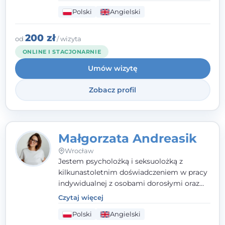
które koncentrują się na rozwiązaniach
Polski
Angielski
(TSR). Te polegają na osiąganiu
zamierzonych celów (doprowadzeniu do
rozwiązania trudnych sytuacji) poprzez
200 zł
od
/ wizyta
identyfikowanie i wzmacnianie zasobów
ONLINE I STACJONARNIE
oraz mocnych stron klienta. W swojej
Umów wizytę
pracy korzystam także z metod dialogu
motywacyjnego i
treningu uważności
.
Zobacz profil
Małgorzata Andreasik
Wrocław
Jestem psycholożką i seksuolożką z
kilkunastoletnim doświadczeniem w pracy
indywidualnej z osobami dorosłymi oraz
parami. Specjalizuję się w obszarze zdrowia
Czytaj więcej
seksualnego, żałoby, kryzysów życiowych i
Polski
Angielski
wypalenia zawodowego. Pracuję w języku