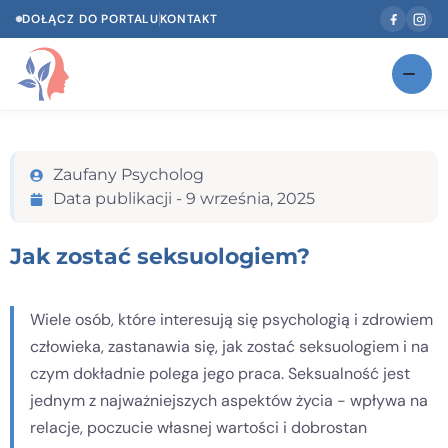
DOŁĄCZ DO PORTALU
KONTAKT
Znajdź swojego specjalistę
NOWOŚĆ
Zaufany Psycholog
Gabinety
NOWOŚĆ
Data publikacji -
9 września, 2025
Według specjalizacji
Jak zostać seksuologiem?
Psycholog w Twoim języku
Diagnozy psychologiczne
Wiele osób, które interesują się psychologią i zdrowiem
człowieka, zastanawia się, jak zostać seksuologiem i na
Testy psychologiczne
czym dokładnie polega jego praca. Seksualność jest
Dawka wiedzy
jednym z najważniejszych aspektów życia - wpływa na
relacje, poczucie własnej wartości i dobrostan
Dla specjalistów