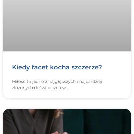
Kiedy facet kocha szczerze?
Miłość to jedno z najgłębszych i najbardziej
złożonych doświadczeń w