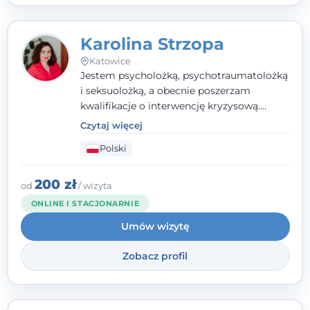
Karolina Strzopa
Katowice
Jestem psycholożką, psychotraumatolożką
i seksuolożką, a obecnie poszerzam
kwalifikacje o interwencję kryzysową.
Pracuję w nurcie terapii trzeciej fali, łącząc
Czytaj więcej
metody o potwierdzonej skuteczności.
Polski
Towarzyszę młodzieży, dorosłym i parom w
radzeniu sobie z bolesnymi
doświadczeniami tak, by mogli żyć pełniej.
200 zł
od
/ wizyta
ONLINE I STACJONARNIE
Umów wizytę
Zobacz profil