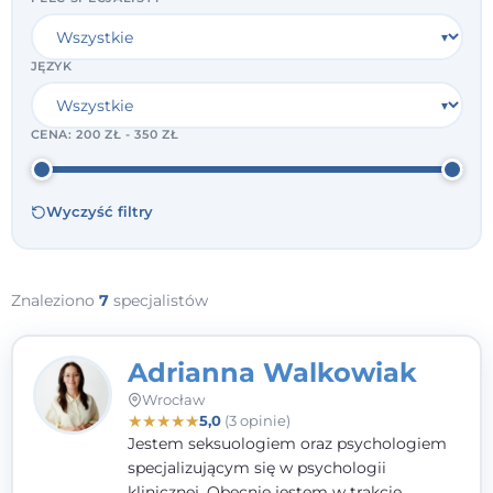
JĘZYK
CENA:
200 ZŁ - 350 ZŁ
Wyczyść filtry
Znaleziono
7
specjalistów
Adrianna Walkowiak
Wrocław
★
★
★
★
★
5,0
(3 opinie)
Jestem seksuologiem oraz psychologiem
specjalizującym się w psychologii
klinicznej. Obecnie jestem w trakcie