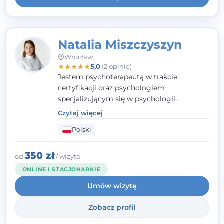
Natalia Miszczyszyn
Wrocław
★
★
★
★
★
5,0
(2 opinie)
Jestem psychoterapeutą w trakcie
certyfikacji oraz psychologiem
specjalizującym się w psychologii
klinicznej. Ukończyłam również studia
Czytaj więcej
podyplomowe z Praktycznej Diagnozy
Polski
Psychologicznej. Aktywnie uczestniczę w
działalności Polskiego Towarzystwa
Psychiatrycznego oraz Polskiego
350 zł
od
/ wizyta
Towarzystwa Psychologicznego, a także
ONLINE I STACJONARNIE
jestem członkiem nadzwyczajnym
Umów wizytę
Wielkopolskiego Towarzystwa Terapii
Systemowej.
Zobacz profil