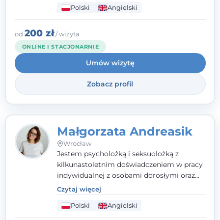
Polski
Angielski
(TSR). Te polegają na osiąganiu
zamierzonych celów (doprowadzeniu do
rozwiązania trudnych sytuacji) poprzez
200 zł
od
/ wizyta
identyfikowanie i wzmacnianie zasobów
ONLINE I STACJONARNIE
oraz mocnych stron klienta. W swojej
Umów wizytę
pracy korzystam także z metod dialogu
motywacyjnego i
treningu uważności
.
Zobacz profil
Małgorzata Andreasik
Wrocław
Jestem psycholożką i seksuolożką z
kilkunastoletnim doświadczeniem w pracy
indywidualnej z osobami dorosłymi oraz
parami. Specjalizuję się w obszarze zdrowia
Czytaj więcej
seksualnego, żałoby, kryzysów życiowych i
Polski
Angielski
wypalenia zawodowego. Pracuję w języku
polskim i angielskim, w podejściu