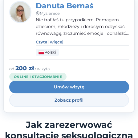
Danuta Bernaś
Myślenice
Nie trafiłaś tu przypadkiem. Pomagam
dzieciom, młodzieży i dorosłym odzyskać
równowagę, zrozumieć emocje i odnaleźć
wewnętrzną siłę. Moja droga do
Czytaj więcej
psychologii zaczęła się od życia - pełnego
Polski
wyzwań, które nauczyły mnie uważności,
empatii i pokory. Dziś łączę doświadczenie
nauczycielki, psychologa, psychoterapeuty
200 zł
od
/ wizyta
i seksuologa tworząc bezpieczną
ONLINE I STACJONARNIE
przestrzeń, w której można poczuć spokój i
Umów wizytę
wsparcie. Nie obiecuję łatwych rozwiązań -
ale mogę obiecać, że będę po Twojej
Zobacz profil
stronie.
Jak zarezerwować
konsultację seksuologiczną