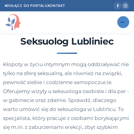
DOŁĄCZ DO PORTALU
KONTAKT
Seksuolog Lubliniec
Znajdź swojego specjalistę
NOWOŚĆ
Gabinety
NOWOŚĆ
Kłopoty w życiu intymnym mogą oddziaływać nie
Według specjalizacji
tylko na sferę seksualną, ale również na związki,
Psycholog w Twoim języku
pewność siebie i codzienne samopoczucie.
Oferujemy wizyty u seksuologa osobiste i dla par -
Diagnozy psychologiczne
w gabinecie oraz zdalnie. Sprawdź, dlaczego
Testy psychologiczne
warto umówić się do seksuologa w Lublińcu. To
specjalista, który pracuje z osobami borykającymi
Dawka wiedzy
się m.in. z zaburzeniami erekcji, zbyt szybkim
Dla specjalistów