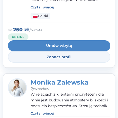
szkolenia na psychoterapeutę
Czytaj więcej
systemowego. Posiadam status członka
Polski
nadzwyczajnego Wielkopolskiego
Towarzystwa
Terapii Systemowej
oraz
należę do Polskiego Towarzystwa
250 zł
od
/ wizyta
Psychiatrycznego. W mojej pracy na
ONLINE
pierwszym miejscu stawiam budowanie
Umów wizytę
atmosfery bezpieczeństwa i zrozumienia w
relacjach z Klientami. Istotna dla nie jest
Zobacz profil
również koncentracja na dostępnych
zasobach.
Monika Zalewska
Wrocław
W relacjach z klientami priorytetem dla
mnie jest budowanie atmosfery bliskości i
poczucia bezpieczeństwa. Stosuję techniki
poznawczo-behawioralne oraz metody,
Czytaj więcej
które koncentrują się na rozwiązaniach