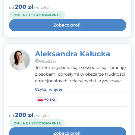
humanistycznym, opartym na
200 zł
od
/ wizyta
partnerstwie i podmiotowości klienta.
ONLINE I STACJONARNIE
Zobacz profil
Aleksandra Kałucka
Wrocław
Jestem psycholożką i seksuolożką - pracuję
z osobami dorosłymi w obszarze trudności
emocjonalnych, relacyjnych i kryzysowych,
w tym z osobami po doświadczeniach
Czytaj więcej
przemocy. Ukończyłam psychologię
Polski
kliniczną oraz studia podyplomowe z
interwencji kryzysowej i seksuologii
klinicznej na SWPS we Wrocławiu. W pracy
200 zł
od
/ wizyta
kieruję się empatią, etyką zawodową i
ONLINE I STACJONARNIE
uważnością na potrzeby klienta.
Zobacz profil