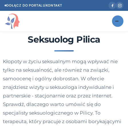
DOŁĄCZ DO PORTALU
KONTAKT
Seksuolog Pilica
Znajdź swojego specjalistę
NOWOŚĆ
Gabinety
NOWOŚĆ
Kłopoty w życiu seksualnym mogą wpływać nie
Według specjalizacji
tylko na seksualność, ale również na związki,
Psycholog w Twoim języku
samoocenę i ogólny dobrostan. W ofercie
znajdziesz wizyty u seksuologa indywidualne i
Diagnozy psychologiczne
partnerskie - stacjonarnie oraz przez internet.
Testy psychologiczne
Sprawdź, dlaczego warto umówić się do
specjalisty seksuologicznego w Pilicy. To
Dawka wiedzy
terapeuta, który pracuje z osobami borykającymi
Dla specjalistów