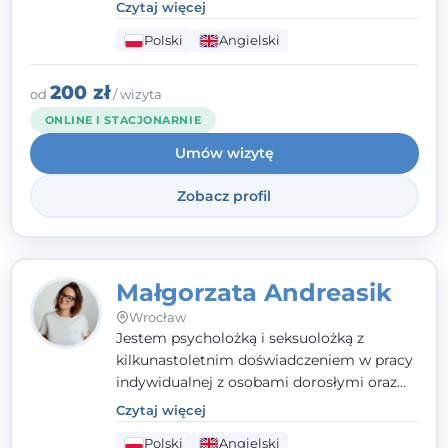
poznawczo-behawioralne oraz metody,
Czytaj więcej
które koncentrują się na rozwiązaniach
Polski
Angielski
(TSR). Te polegają na osiąganiu
zamierzonych celów (doprowadzeniu do
rozwiązania trudnych sytuacji) poprzez
200 zł
od
/ wizyta
identyfikowanie i wzmacnianie zasobów
ONLINE I STACJONARNIE
oraz mocnych stron klienta. W swojej
Umów wizytę
pracy korzystam także z metod dialogu
motywacyjnego i
treningu uważności
.
Zobacz profil
Małgorzata Andreasik
Wrocław
Jestem psycholożką i seksuolożką z
kilkunastoletnim doświadczeniem w pracy
indywidualnej z osobami dorosłymi oraz
parami. Specjalizuję się w obszarze zdrowia
Czytaj więcej
seksualnego, żałoby, kryzysów życiowych i
Polski
Angielski