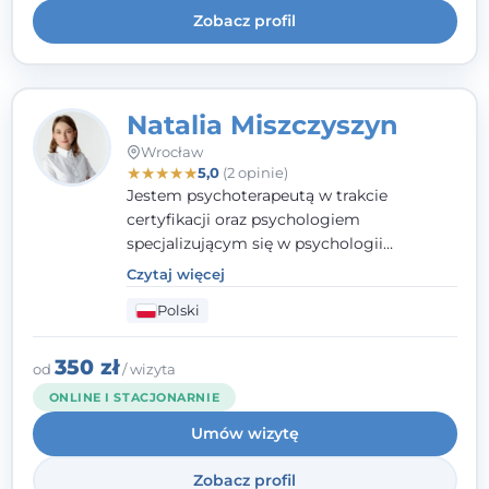
Zobacz profil
Natalia Miszczyszyn
Wrocław
★
★
★
★
★
5,0
(2 opinie)
Jestem psychoterapeutą w trakcie
certyfikacji oraz psychologiem
specjalizującym się w psychologii
klinicznej. Ukończyłam również studia
Czytaj więcej
podyplomowe z Praktycznej Diagnozy
Polski
Psychologicznej. Aktywnie uczestniczę w
działalności Polskiego Towarzystwa
Psychiatrycznego oraz Polskiego
350 zł
od
/ wizyta
Towarzystwa Psychologicznego, a także
ONLINE I STACJONARNIE
jestem członkiem nadzwyczajnym
Umów wizytę
Wielkopolskiego Towarzystwa Terapii
Systemowej.
Zobacz profil