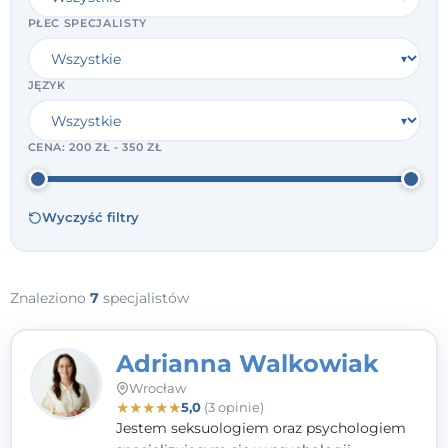
PŁEĆ SPECJALISTY
JĘZYK
CENA:
200 ZŁ - 350 ZŁ
Wyczyść filtry
Znaleziono
7
specjalistów
Adrianna Walkowiak
Wrocław
★
★
★
★
★
5,0
(3 opinie)
Jestem seksuologiem oraz psychologiem