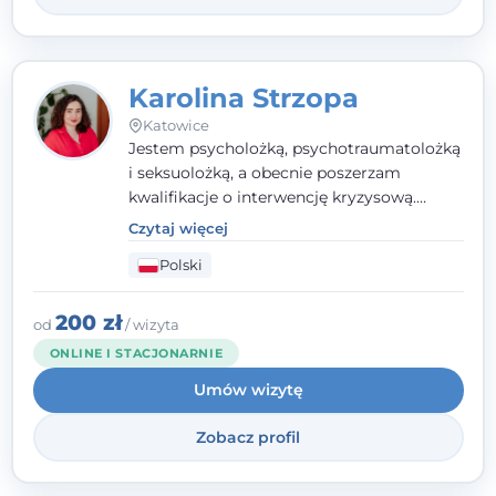
Karolina Strzopa
Katowice
Jestem psycholożką, psychotraumatolożką
i seksuolożką, a obecnie poszerzam
kwalifikacje o interwencję kryzysową.
Pracuję w nurcie terapii trzeciej fali, łącząc
Czytaj więcej
metody o potwierdzonej skuteczności.
Polski
Towarzyszę młodzieży, dorosłym i parom w
radzeniu sobie z bolesnymi
doświadczeniami tak, by mogli żyć pełniej.
200 zł
od
/ wizyta
ONLINE I STACJONARNIE
Umów wizytę
Zobacz profil