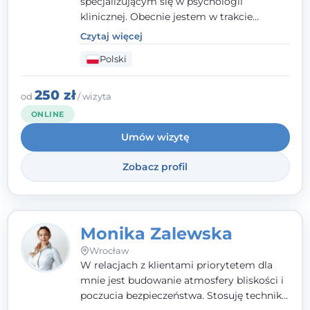
specjalizującym się w psychologii
klinicznej. Obecnie jestem w trakcie
szkolenia na psychoterapeutę
Czytaj więcej
systemowego. Posiadam status członka
Polski
nadzwyczajnego Wielkopolskiego
Towarzystwa
Terapii Systemowej
oraz
należę do Polskiego Towarzystwa
250 zł
od
/ wizyta
Psychiatrycznego. W mojej pracy na
ONLINE
pierwszym miejscu stawiam budowanie
Umów wizytę
atmosfery bezpieczeństwa i zrozumienia w
relacjach z Klientami. Istotna dla nie jest
Zobacz profil
również koncentracja na dostępnych
zasobach.
Monika Zalewska
Wrocław
W relacjach z klientami priorytetem dla
mnie jest budowanie atmosfery bliskości i
poczucia bezpieczeństwa. Stosuję techniki