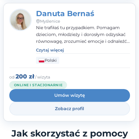
Danuta Bernaś
Myślenice
Nie trafiłaś tu przypadkiem. Pomagam
dzieciom, młodzieży i dorosłym odzyskać
równowagę, zrozumieć emocje i odnaleźć
wewnętrzną siłę. Moja droga do
Czytaj więcej
psychologii zaczęła się od życia - pełnego
Polski
wyzwań, które nauczyły mnie uważności,
empatii i pokory. Dziś łączę doświadczenie
nauczycielki, psychologa, psychoterapeuty
200 zł
od
/ wizyta
i seksuologa tworząc bezpieczną
ONLINE I STACJONARNIE
przestrzeń, w której można poczuć spokój i
Umów wizytę
wsparcie. Nie obiecuję łatwych rozwiązań -
ale mogę obiecać, że będę po Twojej
Zobacz profil
stronie.
Jak skorzystać z pomocy