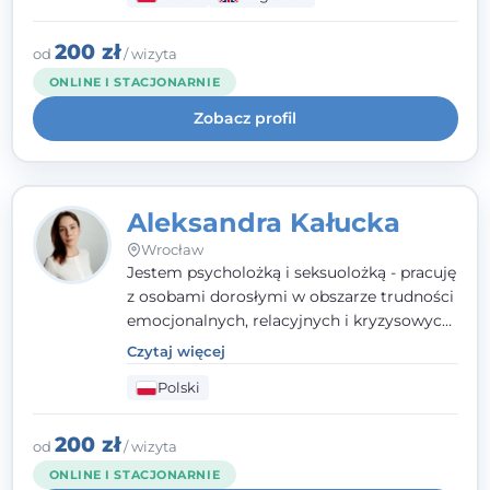
wypalenia zawodowego. Pracuję w języku
polskim i angielskim, w podejściu
humanistycznym, opartym na
200 zł
od
/ wizyta
partnerstwie i podmiotowości klienta.
ONLINE I STACJONARNIE
Zobacz profil
Aleksandra Kałucka
Wrocław
Jestem psycholożką i seksuolożką - pracuję
z osobami dorosłymi w obszarze trudności
emocjonalnych, relacyjnych i kryzysowych,
w tym z osobami po doświadczeniach
Czytaj więcej
przemocy. Ukończyłam psychologię
Polski
kliniczną oraz studia podyplomowe z
interwencji kryzysowej i seksuologii
klinicznej na SWPS we Wrocławiu. W pracy
200 zł
od
/ wizyta
kieruję się empatią, etyką zawodową i
ONLINE I STACJONARNIE
uważnością na potrzeby klienta.