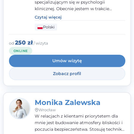
specjalizującym się w psychologii
klinicznej. Obecnie jestem w trakcie
szkolenia na psychoterapeutę
Czytaj więcej
systemowego. Posiadam status członka
Polski
nadzwyczajnego Wielkopolskiego
Towarzystwa
Terapii Systemowej
oraz
należę do Polskiego Towarzystwa
250 zł
od
/ wizyta
Psychiatrycznego. W mojej pracy na
ONLINE
pierwszym miejscu stawiam budowanie
Umów wizytę
atmosfery bezpieczeństwa i zrozumienia w
relacjach z Klientami. Istotna dla nie jest
Zobacz profil
również koncentracja na dostępnych
zasobach.
Monika Zalewska
Wrocław
W relacjach z klientami priorytetem dla
mnie jest budowanie atmosfery bliskości i
poczucia bezpieczeństwa. Stosuję techniki