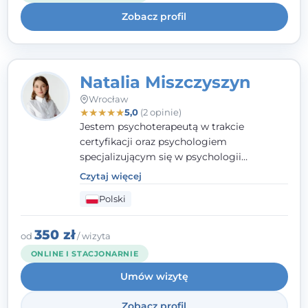
uważnością na potrzeby klienta.
Zobacz profil
Natalia Miszczyszyn
Wrocław
★
★
★
★
★
5,0
(2 opinie)
Jestem psychoterapeutą w trakcie
certyfikacji oraz psychologiem
specjalizującym się w psychologii
klinicznej. Ukończyłam również studia
Czytaj więcej
podyplomowe z Praktycznej Diagnozy
Polski
Psychologicznej. Aktywnie uczestniczę w
działalności Polskiego Towarzystwa
Psychiatrycznego oraz Polskiego
350 zł
od
/ wizyta
Towarzystwa Psychologicznego, a także
ONLINE I STACJONARNIE
jestem członkiem nadzwyczajnym
Umów wizytę
Wielkopolskiego Towarzystwa Terapii
Systemowej.
Zobacz profil