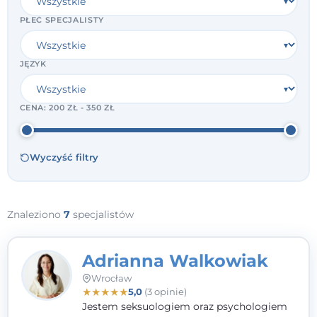
PŁEĆ SPECJALISTY
JĘZYK
CENA:
200 ZŁ - 350 ZŁ
Wyczyść filtry
Znaleziono
7
specjalistów
Adrianna Walkowiak
Wrocław
★
★
★
★
★
5,0
(3 opinie)
Jestem seksuologiem oraz psychologiem