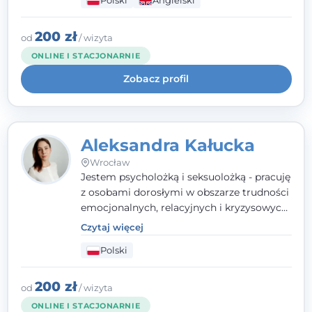
Polski
Angielski
wypalenia zawodowego. Pracuję w języku
polskim i angielskim, w podejściu
humanistycznym, opartym na
200 zł
od
/ wizyta
partnerstwie i podmiotowości klienta.
ONLINE I STACJONARNIE
Zobacz profil
Aleksandra Kałucka
Wrocław
Jestem psycholożką i seksuolożką - pracuję
z osobami dorosłymi w obszarze trudności
emocjonalnych, relacyjnych i kryzysowych,
w tym z osobami po doświadczeniach
Czytaj więcej
przemocy. Ukończyłam psychologię
Polski
kliniczną oraz studia podyplomowe z
interwencji kryzysowej i seksuologii
klinicznej na SWPS we Wrocławiu. W pracy
200 zł
od
/ wizyta
kieruję się empatią, etyką zawodową i
ONLINE I STACJONARNIE