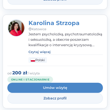
Karolina Strzopa
Katowice
Jestem psycholożką, psychotraumatolożką
i seksuolożką, a obecnie poszerzam
kwalifikacje o interwencję kryzysową.
Pracuję w nurcie terapii trzeciej fali, łącząc
Czytaj więcej
metody o potwierdzonej skuteczności.
Polski
Towarzyszę młodzieży, dorosłym i parom w
radzeniu sobie z bolesnymi
doświadczeniami tak, by mogli żyć pełniej.
200 zł
od
/ wizyta
ONLINE I STACJONARNIE
Umów wizytę
Zobacz profil