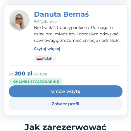
Danuta Bernaś
Myślenice
Nie trafiłaś tu przypadkiem. Pomagam
dzieciom, młodzieży i dorosłym odzyskać
równowagę, zrozumieć emocje i odnaleźć
wewnętrzną siłę. Moja droga do
Czytaj więcej
psychologii zaczęła się od życia - pełnego
Polski
wyzwań, które nauczyły mnie uważności,
empatii i pokory. Dziś łączę doświadczenie
nauczycielki, psychologa, psychoterapeuty
200 zł
od
/ wizyta
i seksuologa tworząc bezpieczną
ONLINE I STACJONARNIE
przestrzeń, w której można poczuć spokój i
Umów wizytę
wsparcie. Nie obiecuję łatwych rozwiązań -
ale mogę obiecać, że będę po Twojej
Zobacz profil
stronie.
Jak zarezerwować