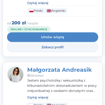
poznawczo-behawioralne oraz metody,
Czytaj więcej
które koncentrują się na rozwiązaniach
Polski
Angielski
(TSR). Te polegają na osiąganiu
zamierzonych celów (doprowadzeniu do
rozwiązania trudnych sytuacji) poprzez
200 zł
od
/ wizyta
identyfikowanie i wzmacnianie zasobów
ONLINE I STACJONARNIE
oraz mocnych stron klienta. W swojej
Umów wizytę
pracy korzystam także z metod dialogu
motywacyjnego i
treningu uważności
.
Zobacz profil
Małgorzata Andreasik
Wrocław
Jestem psycholożką i seksuolożką z
kilkunastoletnim doświadczeniem w pracy
indywidualnej z osobami dorosłymi oraz
parami. Specjalizuję się w obszarze zdrowia
Czytaj więcej
seksualnego, żałoby, kryzysów życiowych i