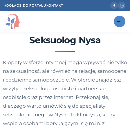
DOŁĄCZ DO PORTALU
KONTAKT
Seksuolog Nysa
Znajdź swojego specjalistę
NOWOŚĆ
Gabinety
NOWOŚĆ
Kłopoty w sferze intymnej mogą wpływać nie tylko
Według specjalizacji
na seksualność, ale również na relacje, samoocenę
Psycholog w Twoim języku
i codzienne samopoczucie. W ofercie znajdziesz
wizyty u seksuologa osobiste i partnerskie -
Diagnozy psychologiczne
osobiście oraz przez internet. Przekonaj się,
Testy psychologiczne
dlaczego warto umówić się do specjalisty
seksuologicznego w Nysie. To klinicysta, który
Dawka wiedzy
wspiera osobami borykającymi się m.in. z
Dla specjalistów