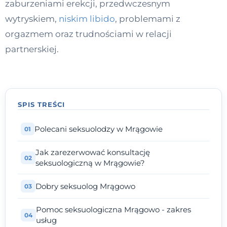
zaburzeniami erekcji, przedwczesnym
Kontakt
wytryskiem,
niskim libido
, problemami z
orgazmem oraz trudnościami w relacji
partnerskiej.
Dołącz do portalu
SPIS TREŚCI
Polecani seksuolodzy w Mrągowie
Jak zarezerwować konsultację
seksuologiczną w Mrągowie?
Dobry seksuolog Mrągowo
Pomoc seksuologiczna Mrągowo - zakres
usług