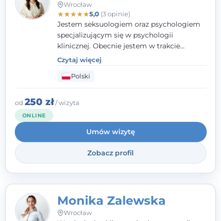
Wrocław
★
★
★
★
★
5,0
(3 opinie)
Jestem seksuologiem oraz psychologiem
specjalizującym się w psychologii
klinicznej. Obecnie jestem w trakcie
szkolenia na psychoterapeutę
Czytaj więcej
systemowego. Posiadam status członka
Polski
nadzwyczajnego Wielkopolskiego
Towarzystwa
Terapii Systemowej
oraz
należę do Polskiego Towarzystwa
250 zł
od
/ wizyta
Psychiatrycznego. W mojej pracy na
ONLINE
pierwszym miejscu stawiam budowanie
Umów wizytę
atmosfery bezpieczeństwa i zrozumienia w
relacjach z Klientami. Istotna dla nie jest
Zobacz profil
również koncentracja na dostępnych
zasobach.
Monika Zalewska
Wrocław