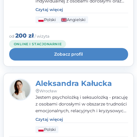
indywidualnej z osobami dorosłymi oraz
parami. Specjalizuję się w obszarze zdrowia
Czytaj więcej
seksualnego, żałoby, kryzysów życiowych i
Polski
Angielski
wypalenia zawodowego. Pracuję w języku
polskim i angielskim, w podejściu
humanistycznym, opartym na
200 zł
od
/ wizyta
partnerstwie i podmiotowości klienta.
ONLINE I STACJONARNIE
Zobacz profil
Aleksandra Kałucka
Wrocław
Jestem psycholożką i seksuolożką - pracuję
z osobami dorosłymi w obszarze trudności
emocjonalnych, relacyjnych i kryzysowych,
w tym z osobami po doświadczeniach
Czytaj więcej
przemocy. Ukończyłam psychologię
Polski
kliniczną oraz studia podyplomowe z