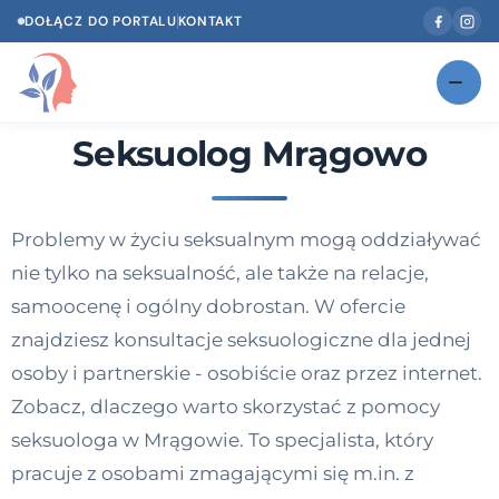
DOŁĄCZ DO PORTALU
KONTAKT
Seksuolog Mrągowo
Znajdź swojego specjalistę
NOWOŚĆ
Gabinety
NOWOŚĆ
Problemy w życiu seksualnym mogą oddziaływać
Według specjalizacji
nie tylko na seksualność, ale także na relacje,
Psycholog w Twoim języku
samoocenę i ogólny dobrostan. W ofercie
znajdziesz konsultacje seksuologiczne dla jednej
Diagnozy psychologiczne
osoby i partnerskie - osobiście oraz przez internet.
Testy psychologiczne
Zobacz, dlaczego warto skorzystać z pomocy
seksuologa w Mrągowie. To specjalista, który
Dawka wiedzy
pracuje z osobami zmagającymi się m.in. z
Dla specjalistów