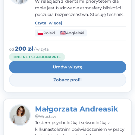
W relacjach z klientami priorytetem dla
mnie jest budowanie atmosfery bliskości i
poczucia bezpieczeństwa. Stosuję techniki
poznawczo-behawioralne oraz metody,
Czytaj więcej
które koncentrują się na rozwiązaniach
Polski
Angielski
(TSR). Te polegają na osiąganiu
zamierzonych celów (doprowadzeniu do
rozwiązania trudnych sytuacji) poprzez
200 zł
od
/ wizyta
identyfikowanie i wzmacnianie zasobów
ONLINE I STACJONARNIE
oraz mocnych stron klienta. W swojej
Umów wizytę
pracy korzystam także z metod dialogu
motywacyjnego i
treningu uważności
.
Zobacz profil
Małgorzata Andreasik
Wrocław
Jestem psycholożką i seksuolożką z
kilkunastoletnim doświadczeniem w pracy