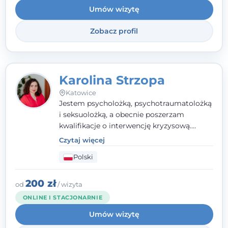
Umów wizytę
Wielkopolskiego Towarzystwa Terapii
Systemowej.
Zobacz profil
Karolina Strzopa
Katowice
Jestem psycholożką, psychotraumatolożką
i seksuolożką, a obecnie poszerzam
kwalifikacje o interwencję kryzysową.
Pracuję w nurcie terapii trzeciej fali, łącząc
Czytaj więcej
metody o potwierdzonej skuteczności.
Polski
Towarzyszę młodzieży, dorosłym i parom w
radzeniu sobie z bolesnymi
doświadczeniami tak, by mogli żyć pełniej.
200 zł
od
/ wizyta
ONLINE I STACJONARNIE
Umów wizytę