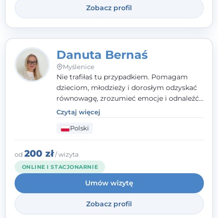
Zobacz profil
Danuta Bernaś
Myślenice
Nie trafiłaś tu przypadkiem. Pomagam
dzieciom, młodzieży i dorosłym odzyskać
równowagę, zrozumieć emocje i odnaleźć
wewnętrzną siłę. Moja droga do
Czytaj więcej
psychologii zaczęła się od życia - pełnego
Polski
wyzwań, które nauczyły mnie uważności,
empatii i pokory. Dziś łączę doświadczenie
nauczycielki, psychologa, psychoterapeuty
200 zł
od
/ wizyta
i seksuologa tworząc bezpieczną
ONLINE I STACJONARNIE
przestrzeń, w której można poczuć spokój i
Umów wizytę
wsparcie. Nie obiecuję łatwych rozwiązań -
ale mogę obiecać, że będę po Twojej
Zobacz profil
stronie.