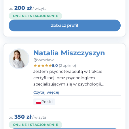
interwencji kryzysowej i seksuologii
klinicznej na SWPS we Wrocławiu. W pracy
200 zł
od
/ wizyta
kieruję się empatią, etyką zawodową i
ONLINE I STACJONARNIE
uważnością na potrzeby klienta.
Zobacz profil
Natalia Miszczyszyn
Wrocław
★
★
★
★
★
5,0
(2 opinie)
Jestem psychoterapeutą w trakcie
certyfikacji oraz psychologiem
specjalizującym się w psychologii
klinicznej. Ukończyłam również studia
Czytaj więcej
podyplomowe z Praktycznej Diagnozy
Polski
Psychologicznej. Aktywnie uczestniczę w
działalności Polskiego Towarzystwa
Psychiatrycznego oraz Polskiego
350 zł
od
/ wizyta
Towarzystwa Psychologicznego, a także
ONLINE I STACJONARNIE
jestem członkiem nadzwyczajnym