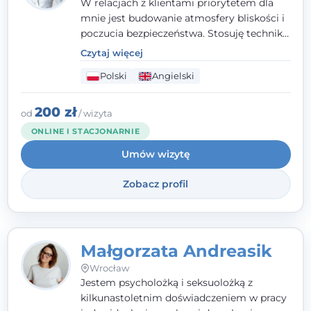
W relacjach z klientami priorytetem dla
mnie jest budowanie atmosfery bliskości i
poczucia bezpieczeństwa. Stosuję techniki
poznawczo-behawioralne oraz metody,
Czytaj więcej
które koncentrują się na rozwiązaniach
Polski
Angielski
(TSR). Te polegają na osiąganiu
zamierzonych celów (doprowadzeniu do
rozwiązania trudnych sytuacji) poprzez
200 zł
od
/ wizyta
identyfikowanie i wzmacnianie zasobów
ONLINE I STACJONARNIE
oraz mocnych stron klienta. W swojej
Umów wizytę
pracy korzystam także z metod dialogu
motywacyjnego i
treningu uważności
.
Zobacz profil
Małgorzata Andreasik
Wrocław
Jestem psycholożką i seksuolożką z
kilkunastoletnim doświadczeniem w pracy