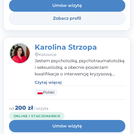
Umów wizytę
Wielkopolskiego Towarzystwa Terapii
Systemowej.
Zobacz profil
Karolina Strzopa
Katowice
Jestem psycholożką, psychotraumatolożką
i seksuolożką, a obecnie poszerzam
kwalifikacje o interwencję kryzysową.
Pracuję w nurcie terapii trzeciej fali, łącząc
Czytaj więcej
metody o potwierdzonej skuteczności.
Polski
Towarzyszę młodzieży, dorosłym i parom w
radzeniu sobie z bolesnymi
doświadczeniami tak, by mogli żyć pełniej.
200 zł
od
/ wizyta
ONLINE I STACJONARNIE
Umów wizytę