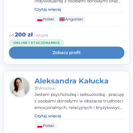
indywidualnej z osobami dorosłymi oraz
parami. Specjalizuję się w obszarze zdrowia
Czytaj więcej
seksualnego, żałoby, kryzysów życiowych i
Polski
Angielski
wypalenia zawodowego. Pracuję w języku
polskim i angielskim, w podejściu
humanistycznym, opartym na
200 zł
od
/ wizyta
partnerstwie i podmiotowości klienta.
ONLINE I STACJONARNIE
Zobacz profil
Aleksandra Kałucka
Wrocław
Jestem psycholożką i seksuolożką - pracuję
z osobami dorosłymi w obszarze trudności
emocjonalnych, relacyjnych i kryzysowych,
w tym z osobami po doświadczeniach
Czytaj więcej
przemocy. Ukończyłam psychologię
Polski
kliniczną oraz studia podyplomowe z