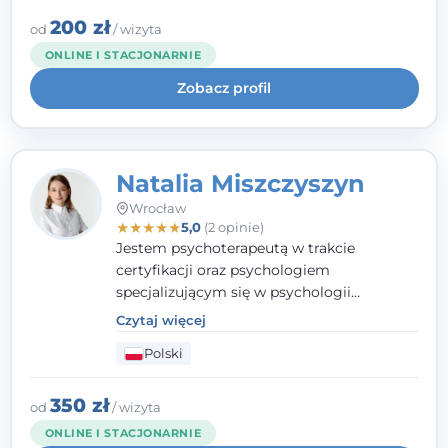
interwencji kryzysowej i seksuologii
klinicznej na SWPS we Wrocławiu. W pracy
200 zł
od
/ wizyta
kieruję się empatią, etyką zawodową i
ONLINE I STACJONARNIE
uważnością na potrzeby klienta.
Zobacz profil
Natalia Miszczyszyn
Wrocław
★
★
★
★
★
5,0
(2 opinie)
Jestem psychoterapeutą w trakcie
certyfikacji oraz psychologiem
specjalizującym się w psychologii
klinicznej. Ukończyłam również studia
Czytaj więcej
podyplomowe z Praktycznej Diagnozy
Polski
Psychologicznej. Aktywnie uczestniczę w
działalności Polskiego Towarzystwa
Psychiatrycznego oraz Polskiego
350 zł
od
/ wizyta
Towarzystwa Psychologicznego, a także
ONLINE I STACJONARNIE
jestem członkiem nadzwyczajnym