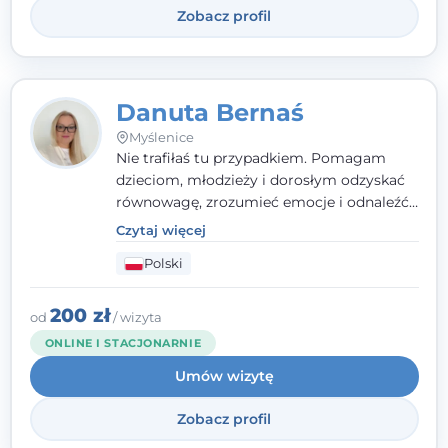
Zobacz profil
Danuta Bernaś
Myślenice
Nie trafiłaś tu przypadkiem. Pomagam
dzieciom, młodzieży i dorosłym odzyskać
równowagę, zrozumieć emocje i odnaleźć
wewnętrzną siłę. Moja droga do
Czytaj więcej
psychologii zaczęła się od życia - pełnego
Polski
wyzwań, które nauczyły mnie uważności,
empatii i pokory. Dziś łączę doświadczenie
nauczycielki, psychologa, psychoterapeuty
200 zł
od
/ wizyta
i seksuologa tworząc bezpieczną
ONLINE I STACJONARNIE
przestrzeń, w której można poczuć spokój i
Umów wizytę
wsparcie. Nie obiecuję łatwych rozwiązań -
ale mogę obiecać, że będę po Twojej
Zobacz profil
stronie.