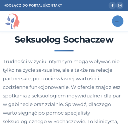
DOŁĄCZ DO PORTALU
KONTAKT
Seksuolog Sochaczew
Znajdź swojego specjalistę
NOWOŚĆ
Gabinety
NOWOŚĆ
Trudności w życiu intymnym mogą wpływać nie
Według specjalizacji
tylko na życie seksualne, ale a także na relacje
Psycholog w Twoim języku
partnerskie, poczucie własnej wartości i
codzienne funkcjonowanie. W ofercie znajdziesz
Diagnozy psychologiczne
spotkania z seksuologiem indywidualne i dla par -
Testy psychologiczne
w gabinecie oraz zdalnie. Sprawdź, dlaczego
warto sięgnąć po pomoc specjalisty
Dawka wiedzy
seksuologicznego w Sochaczewie. To klinicysta,
Dla specjalistów