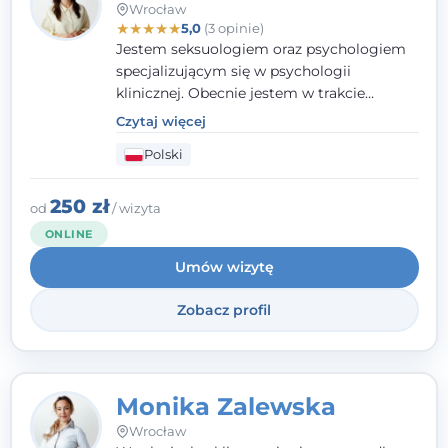
Wrocław
★
★
★
★
★
5,0
(3 opinie)
Jestem seksuologiem oraz psychologiem
specjalizującym się w psychologii
klinicznej. Obecnie jestem w trakcie
szkolenia na psychoterapeutę
Czytaj więcej
systemowego. Posiadam status członka
Polski
nadzwyczajnego Wielkopolskiego
Towarzystwa
Terapii Systemowej
oraz
należę do Polskiego Towarzystwa
250 zł
od
/ wizyta
Psychiatrycznego. W mojej pracy na
ONLINE
pierwszym miejscu stawiam budowanie
Umów wizytę
atmosfery bezpieczeństwa i zrozumienia w
relacjach z Klientami. Istotna dla nie jest
Zobacz profil
również koncentracja na dostępnych
zasobach.
Monika Zalewska
Wrocław