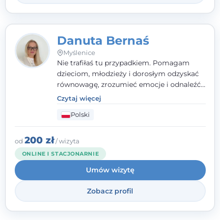
Danuta Bernaś
Myślenice
Nie trafiłaś tu przypadkiem. Pomagam
dzieciom, młodzieży i dorosłym odzyskać
równowagę, zrozumieć emocje i odnaleźć
wewnętrzną siłę. Moja droga do
Czytaj więcej
psychologii zaczęła się od życia - pełnego
Polski
wyzwań, które nauczyły mnie uważności,
empatii i pokory. Dziś łączę doświadczenie
nauczycielki, psychologa, psychoterapeuty
200 zł
od
/ wizyta
i seksuologa tworząc bezpieczną
ONLINE I STACJONARNIE
przestrzeń, w której można poczuć spokój i
Umów wizytę
wsparcie. Nie obiecuję łatwych rozwiązań -
ale mogę obiecać, że będę po Twojej
Zobacz profil
stronie.