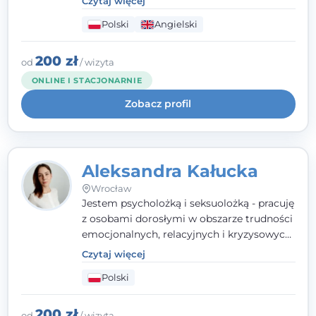
Czytaj więcej
seksualnego, żałoby, kryzysów życiowych i
Polski
Angielski
wypalenia zawodowego. Pracuję w języku
polskim i angielskim, w podejściu
humanistycznym, opartym na
200 zł
od
/ wizyta
partnerstwie i podmiotowości klienta.
ONLINE I STACJONARNIE
Zobacz profil
Aleksandra Kałucka
Wrocław
Jestem psycholożką i seksuolożką - pracuję
z osobami dorosłymi w obszarze trudności
emocjonalnych, relacyjnych i kryzysowych,
w tym z osobami po doświadczeniach
Czytaj więcej
przemocy. Ukończyłam psychologię
Polski
kliniczną oraz studia podyplomowe z
interwencji kryzysowej i seksuologii
klinicznej na SWPS we Wrocławiu. W pracy
200 zł
od
/ wizyta