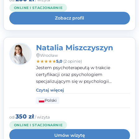
kieruję się empatią, etyką zawodową i
ONLINE I STACJONARNIE
uważnością na potrzeby klienta.
Zobacz profil
Natalia Miszczyszyn
Wrocław
★
★
★
★
★
5,0
(2 opinie)
Jestem psychoterapeutą w trakcie
certyfikacji oraz psychologiem
specjalizującym się w psychologii
klinicznej. Ukończyłam również studia
Czytaj więcej
podyplomowe z Praktycznej Diagnozy
Polski
Psychologicznej. Aktywnie uczestniczę w
działalności Polskiego Towarzystwa
Psychiatrycznego oraz Polskiego
350 zł
od
/ wizyta
Towarzystwa Psychologicznego, a także
ONLINE I STACJONARNIE
jestem członkiem nadzwyczajnym
Umów wizytę
Wielkopolskiego Towarzystwa Terapii