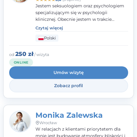
Jestem seksuologiem oraz psychologiem
specjalizującym się w psychologii
klinicznej. Obecnie jestem w trakcie
szkolenia na psychoterapeutę
Czytaj więcej
systemowego. Posiadam status członka
Polski
nadzwyczajnego Wielkopolskiego
Towarzystwa
Terapii Systemowej
oraz
należę do Polskiego Towarzystwa
250 zł
od
/ wizyta
Psychiatrycznego. W mojej pracy na
ONLINE
pierwszym miejscu stawiam budowanie
Umów wizytę
atmosfery bezpieczeństwa i zrozumienia w
relacjach z Klientami. Istotna dla nie jest
Zobacz profil
również koncentracja na dostępnych
zasobach.
Monika Zalewska
Wrocław
W relacjach z klientami priorytetem dla
mnie jest budowanie atmosfery bliskości i