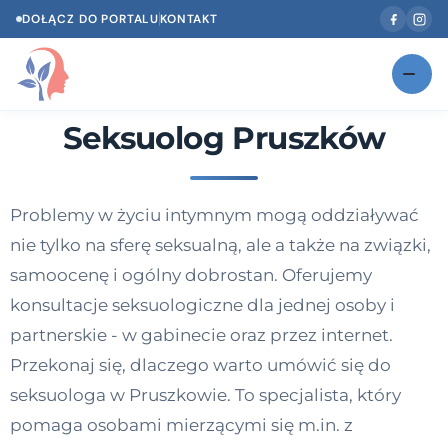
DOŁĄCZ DO PORTALU
KONTAKT
Seksuolog Pruszków
Znajdź swojego specjalistę
NOWOŚĆ
Gabinety
NOWOŚĆ
Problemy w życiu intymnym mogą oddziaływać
Według specjalizacji
nie tylko na sferę seksualną, ale a także na związki,
Psycholog w Twoim języku
samoocenę i ogólny dobrostan. Oferujemy
konsultacje seksuologiczne dla jednej osoby i
Diagnozy psychologiczne
partnerskie - w gabinecie oraz przez internet.
Testy psychologiczne
Przekonaj się, dlaczego warto umówić się do
seksuologa w Pruszkowie. To specjalista, który
Dawka wiedzy
pomaga osobami mierzącymi się m.in. z
Dla specjalistów