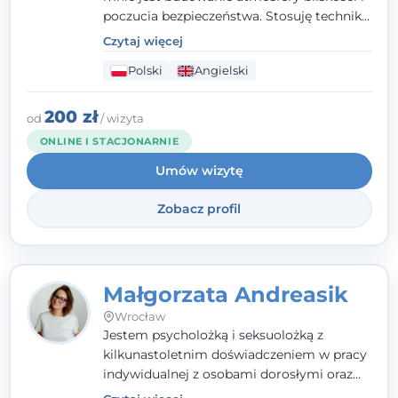
poczucia bezpieczeństwa. Stosuję techniki
poznawczo-behawioralne oraz metody,
Czytaj więcej
które koncentrują się na rozwiązaniach
Polski
Angielski
(TSR). Te polegają na osiąganiu
zamierzonych celów (doprowadzeniu do
rozwiązania trudnych sytuacji) poprzez
200 zł
od
/ wizyta
identyfikowanie i wzmacnianie zasobów
ONLINE I STACJONARNIE
oraz mocnych stron klienta. W swojej
Umów wizytę
pracy korzystam także z metod dialogu
motywacyjnego i
treningu uważności
.
Zobacz profil
Małgorzata Andreasik
Wrocław
Jestem psycholożką i seksuolożką z
kilkunastoletnim doświadczeniem w pracy
indywidualnej z osobami dorosłymi oraz
parami. Specjalizuję się w obszarze zdrowia