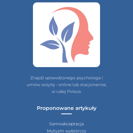
Znajdź sprawdzonego psychologa i
umów wizytę - online lub stacjonarnie,
w całej Polsce.
Proponowane artykuły
Samoakceptacja
Mutyzm wybiórczy