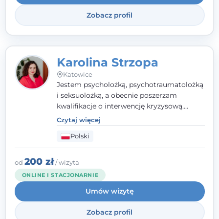
Systemowej.
Zobacz profil
Karolina Strzopa
Katowice
Jestem psycholożką, psychotraumatolożką
i seksuolożką, a obecnie poszerzam
kwalifikacje o interwencję kryzysową.
Pracuję w nurcie terapii trzeciej fali, łącząc
Czytaj więcej
metody o potwierdzonej skuteczności.
Polski
Towarzyszę młodzieży, dorosłym i parom w
radzeniu sobie z bolesnymi
doświadczeniami tak, by mogli żyć pełniej.
200 zł
od
/ wizyta
ONLINE I STACJONARNIE
Umów wizytę
Zobacz profil