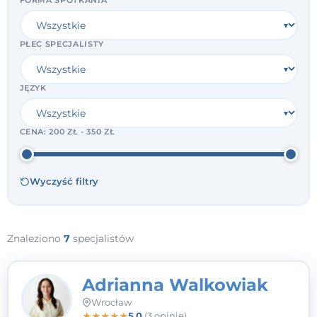
FORMA SPOTKANIA
PŁEĆ SPECJALISTY
JĘZYK
CENA:
200 ZŁ - 350 ZŁ
Wyczyść filtry
Znaleziono
7
specjalistów
Adrianna Walkowiak
Wrocław
★
★
★
★
★
5,0
(3 opinie)