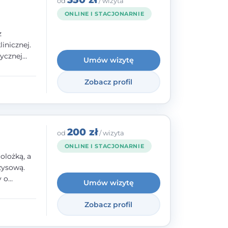
od
/ wizyta
ONLINE I STACJONARNIE
z
inicznej.
ycznej
Umów wizytę
 w
nego oraz
Zobacz profil
e jestem
rzystwa
200 zł
od
/ wizyta
ONLINE I STACJONARNIE
olożką, a
zysową.
y o
Umów wizytę
y,
Zobacz profil