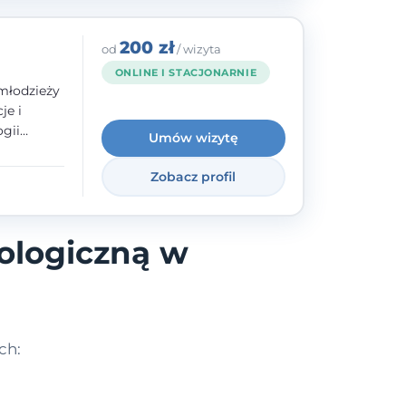
200 zł
od
/ wizyta
ONLINE I STACJONARNIE
młodzieży
je i
gii
Umów wizytę
zyły mnie
enie
Zobacz profil
uologa
oczuć
- ale
ologiczną w
ch: