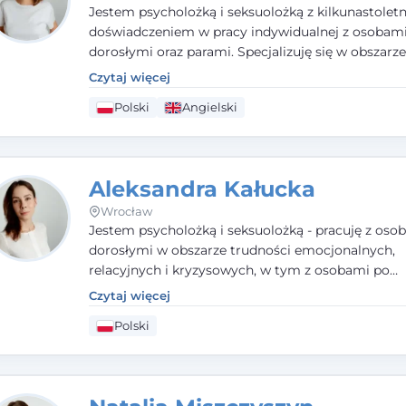
Jestem psycholożką i seksuolożką z kilkunastolet
doświadczeniem w pracy indywidualnej z osobam
dorosłymi oraz parami. Specjalizuję się w obszarz
seksualnego, żałoby, kryzysów życiowych i wypale
Czytaj więcej
zawodowego. Pracuję w języku polskim i angielsk
Polski
Angielski
podejściu humanistycznym, opartym na partnerst
podmiotowości klienta.
Aleksandra Kałucka
Wrocław
Jestem psycholożką i seksuolożką - pracuję z oso
dorosłymi w obszarze trudności emocjonalnych,
relacyjnych i kryzysowych, w tym z osobami po
doświadczeniach przemocy. Ukończyłam psychol
Czytaj więcej
kliniczną oraz studia podyplomowe z interwencji 
Polski
i seksuologii klinicznej na SWPS we Wrocławiu. W
kieruję się empatią, etyką zawodową i uważnością
potrzeby klienta.