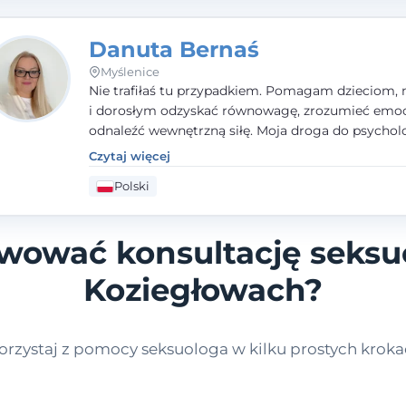
Danuta Bernaś
Myślenice
Nie trafiłaś tu przypadkiem. Pomagam dzieciom, 
i dorosłym odzyskać równowagę, zrozumieć emoc
odnaleźć wewnętrzną siłę. Moja droga do psycholo
zaczęła się od życia - pełnego wyzwań, które nauc
Czytaj więcej
uważności, empatii i pokory. Dziś łączę doświadcz
Polski
nauczycielki, psychologa, psychoterapeuty i seks
tworząc bezpieczną przestrzeń, w której można p
spokój i wsparcie. Nie obiecuję łatwych rozwiązań 
rwować konsultację seksu
mogę obiecać, że będę po Twojej stronie.
Koziegłowach?
orzystaj z pomocy seksuologa w kilku prostych kroka