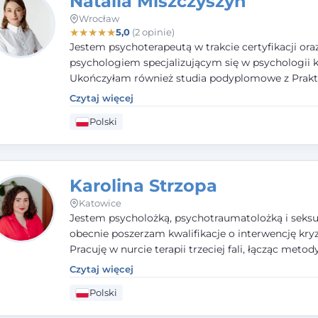
Natalia Miszczyszyn
Wrocław
★
★
★
★
★
5,0
(2 opinie)
Jestem psychoterapeutą w trakcie certyfikacji ora
psychologiem specjalizującym się w psychologii kl
Ukończyłam również studia podyplomowe z Prakt
Diagnozy Psychologicznej. Aktywnie uczestniczę
Czytaj więcej
działalności Polskiego Towarzystwa Psychiatrycz
Polski
Polskiego Towarzystwa Psychologicznego, a takż
członkiem nadzwyczajnym Wielkopolskiego Towa
Terapii Systemowej.
Karolina Strzopa
Katowice
Jestem psycholożką, psychotraumatolożką i seksu
obecnie poszerzam kwalifikacje o interwencję kry
Pracuję w nurcie terapii trzeciej fali, łącząc metod
potwierdzonej skuteczności. Towarzyszę młodzież
Czytaj więcej
dorosłym i parom w radzeniu sobie z bolesnymi
Polski
doświadczeniami tak, by mogli żyć pełniej.