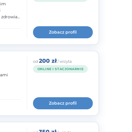
nim
i
e zdrowia
nia
im, w
Zobacz profil
wie i
200 zł
od
/ wizyta
ONLINE I STACJONARNIE
bami
ogię
kryzysowej
Zobacz profil
 pracy
 na
350 zł