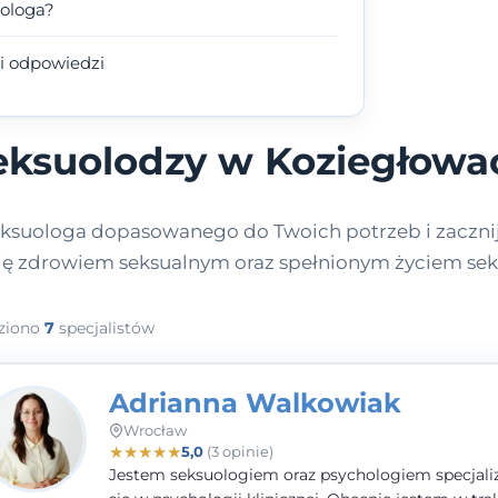
uologa?
i odpowiedzi
eksuolodzy w Koziegłowa
eksuologa dopasowanego do Twoich potrzeb i zaczni
się zdrowiem seksualnym oraz spełnionym życiem se
ziono
7
specjalistów
Adrianna Walkowiak
Wrocław
★
★
★
★
★
5,0
(3 opinie)
Jestem seksuologiem oraz psychologiem specjal