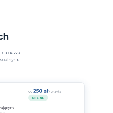
ch
j na nowo
ksualnym.
250 zł
od
/ wizyta
ONLINE
izującym