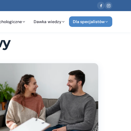
chologiczne
Dawka wiedzy
Dla specjalistów
wy