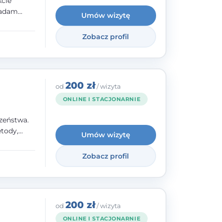
kcie
iadam
Umów wizytę
olskiego
Zobacz profil
y
ami.
ępnych
200 zł
od
/ wizyta
ONLINE I STACJONARNIE
zeństwa.
tody,
Umów wizytę
olegają na
o
Zobacz profil
wanie i
a. W
200 zł
od
/ wizyta
ONLINE I STACJONARNIE