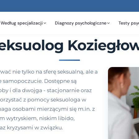
Według specjalizacji
Diagnozy psychologiczne
Testy psy
eksuolog Koziegło
ć nie tylko na sferę seksualną, ale a
ne samopoczucie. Dostępne są
by i dla dwojga - stacjonarnie oraz
skorzystać z pomocy seksuologa w
maga osobami mierzącymi się m.in. z
 wytryskiem, niskim libido,
az kryzysami w związku.