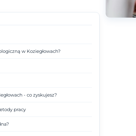
ologiczną w Koziegłowach?
egłowach - co zyskujesz?
metody pracy
dna?