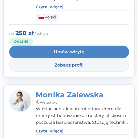
szkolenia na psychoterapeutę
Czytaj więcej
systemowego. Posiadam status członka
Polski
nadzwyczajnego Wielkopolskiego
Towarzystwa
Terapii Systemowej
oraz
należę do Polskiego Towarzystwa
250 zł
od
/ wizyta
Psychiatrycznego. W mojej pracy na
ONLINE
pierwszym miejscu stawiam budowanie
Umów wizytę
atmosfery bezpieczeństwa i zrozumienia w
relacjach z Klientami. Istotna dla nie jest
Zobacz profil
również koncentracja na dostępnych
zasobach.
Monika Zalewska
Wrocław
W relacjach z klientami priorytetem dla
mnie jest budowanie atmosfery bliskości i
poczucia bezpieczeństwa. Stosuję techniki
poznawczo-behawioralne oraz metody,
Czytaj więcej
które koncentrują się na rozwiązaniach