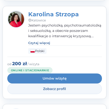
Karolina Strzopa
Katowice
Jestem psycholożką, psychotraumatolożką
i seksuolożką, a obecnie poszerzam
kwalifikacje o interwencję kryzysową.
Pracuję w nurcie terapii trzeciej fali, łącząc
Czytaj więcej
metody o potwierdzonej skuteczności.
Polski
Towarzyszę młodzieży, dorosłym i parom w
radzeniu sobie z bolesnymi
doświadczeniami tak, by mogli żyć pełniej.
200 zł
od
/ wizyta
ONLINE I STACJONARNIE
Umów wizytę
Zobacz profil