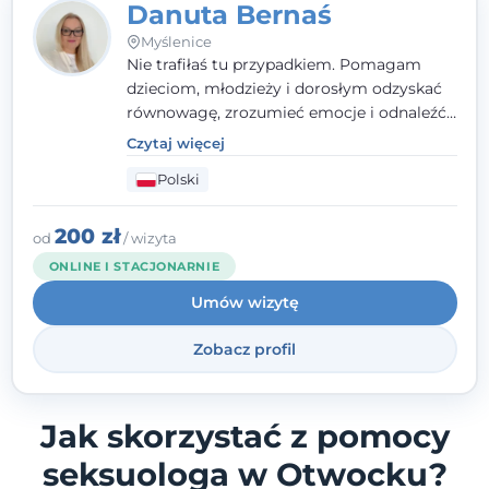
Danuta Bernaś
Myślenice
Nie trafiłaś tu przypadkiem. Pomagam
dzieciom, młodzieży i dorosłym odzyskać
równowagę, zrozumieć emocje i odnaleźć
wewnętrzną siłę. Moja droga do
Czytaj więcej
psychologii zaczęła się od życia - pełnego
Polski
wyzwań, które nauczyły mnie uważności,
empatii i pokory. Dziś łączę doświadczenie
nauczycielki, psychologa, psychoterapeuty
200 zł
od
/ wizyta
i seksuologa tworząc bezpieczną
ONLINE I STACJONARNIE
przestrzeń, w której można poczuć spokój i
Umów wizytę
wsparcie. Nie obiecuję łatwych rozwiązań -
ale mogę obiecać, że będę po Twojej
Zobacz profil
stronie.
Jak skorzystać z pomocy
seksuologa w Otwocku?