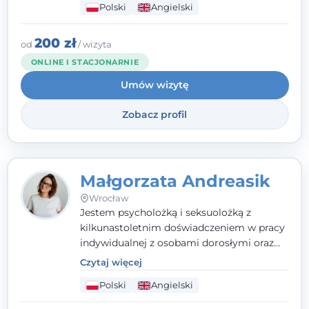
Polski
Angielski
(TSR). Te polegają na osiąganiu
zamierzonych celów (doprowadzeniu do
rozwiązania trudnych sytuacji) poprzez
200 zł
od
/ wizyta
identyfikowanie i wzmacnianie zasobów
ONLINE I STACJONARNIE
oraz mocnych stron klienta. W swojej
Umów wizytę
pracy korzystam także z metod dialogu
motywacyjnego i
treningu uważności
.
Zobacz profil
Małgorzata Andreasik
Wrocław
Jestem psycholożką i seksuolożką z
kilkunastoletnim doświadczeniem w pracy
indywidualnej z osobami dorosłymi oraz
parami. Specjalizuję się w obszarze zdrowia
Czytaj więcej
seksualnego, żałoby, kryzysów życiowych i
Polski
Angielski
wypalenia zawodowego. Pracuję w języku
polskim i angielskim, w podejściu