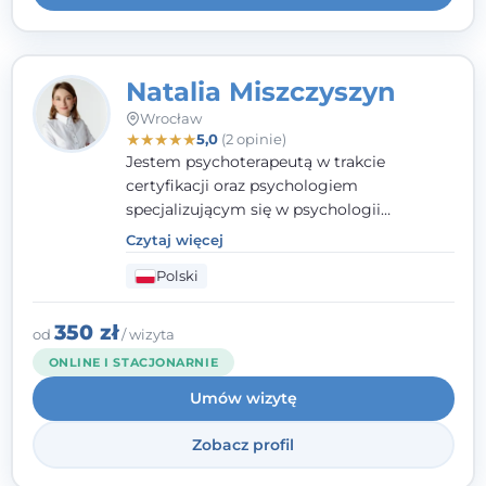
Natalia Miszczyszyn
Wrocław
★
★
★
★
★
5,0
(2 opinie)
Jestem psychoterapeutą w trakcie
certyfikacji oraz psychologiem
specjalizującym się w psychologii
klinicznej. Ukończyłam również studia
Czytaj więcej
podyplomowe z Praktycznej Diagnozy
Polski
Psychologicznej. Aktywnie uczestniczę w
działalności Polskiego Towarzystwa
Psychiatrycznego oraz Polskiego
350 zł
od
/ wizyta
Towarzystwa Psychologicznego, a także
ONLINE I STACJONARNIE
jestem członkiem nadzwyczajnym
Umów wizytę
Wielkopolskiego Towarzystwa Terapii
Systemowej.
Zobacz profil