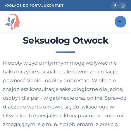
DOŁĄCZ DO PORTALU
KONTAKT
Seksuolog Otwock
Znajdź swojego specjalistę
NOWOŚĆ
Gabinety
NOWOŚĆ
Kłopoty w życiu intymnym mogą wpływać nie
Według specjalizacji
tylko na życie seksualne, ale również na relacje,
Psycholog w Twoim języku
pewność siebie i ogólny dobrostan. W ofercie
znajdziesz konsultacje seksuologiczne dla jednej
Diagnozy psychologiczne
osoby i dla par - w gabinecie oraz online. Sprawdź,
Testy psychologiczne
dlaczego warto umówić się do seksuologa w
Otwocku. To specjalista, który pracuje z osobami
Dawka wiedzy
zmagającymi się m.in. z problemami z erekcją,
Dla specjalistów