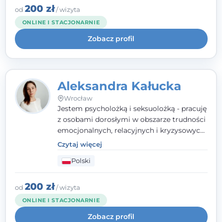
humanistycznym, opartym na
200 zł
od
/ wizyta
partnerstwie i podmiotowości klienta.
ONLINE I STACJONARNIE
Zobacz profil
Aleksandra Kałucka
Wrocław
Jestem psycholożką i seksuolożką - pracuję
z osobami dorosłymi w obszarze trudności
emocjonalnych, relacyjnych i kryzysowych,
w tym z osobami po doświadczeniach
Czytaj więcej
przemocy. Ukończyłam psychologię
Polski
kliniczną oraz studia podyplomowe z
interwencji kryzysowej i seksuologii
klinicznej na SWPS we Wrocławiu. W pracy
200 zł
od
/ wizyta
kieruję się empatią, etyką zawodową i
ONLINE I STACJONARNIE
uważnością na potrzeby klienta.
Zobacz profil