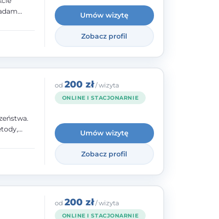
kcie
iadam
Umów wizytę
olskiego
Zobacz profil
y
ami.
ępnych
200 zł
od
/ wizyta
ONLINE I STACJONARNIE
zeństwa.
tody,
Umów wizytę
olegają na
o
Zobacz profil
wanie i
a. W
200 zł
od
/ wizyta
ONLINE I STACJONARNIE