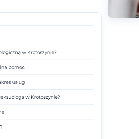
ologiczną w Krotoszynie?
nalna pomoc
akres usług
eksuologa w Krotoszynie?
ne
a?