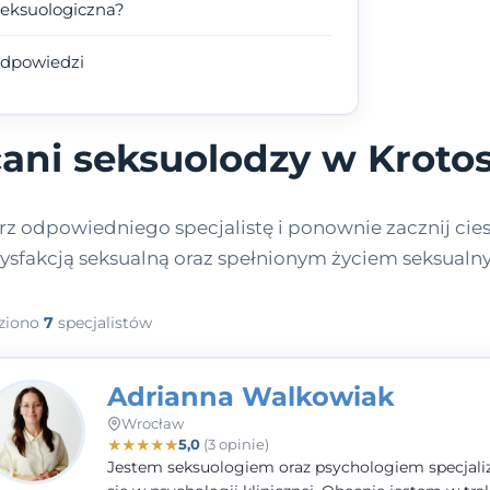
seksuologiczna?
 odpowiedzi
ani seksuolodzy w Kroto
z odpowiedniego specjalistę i ponownie zacznij cies
tysfakcją seksualną oraz spełnionym życiem seksualn
ziono
7
specjalistów
Adrianna Walkowiak
Wrocław
★
★
★
★
★
5,0
(3 opinie)
Jestem seksuologiem oraz psychologiem specjal