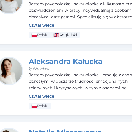
Jestem psycholożką i seksuolożką z kilkunastolet
doświadczeniem w pracy indywidualnej z osobam
dorosłymi oraz parami. Specjalizuję się w obszarz
seksualnego, żałoby, kryzysów życiowych i wypale
Czytaj więcej
zawodowego. Pracuję w języku polskim i angielsk
Polski
Angielski
podejściu humanistycznym, opartym na partnerst
podmiotowości klienta.
Aleksandra Kałucka
Wrocław
Jestem psycholożką i seksuolożką - pracuję z oso
dorosłymi w obszarze trudności emocjonalnych,
relacyjnych i kryzysowych, w tym z osobami po
doświadczeniach przemocy. Ukończyłam psychol
Czytaj więcej
kliniczną oraz studia podyplomowe z interwencji 
Polski
i seksuologii klinicznej na SWPS we Wrocławiu. W
kieruję się empatią, etyką zawodową i uważnością
potrzeby klienta.