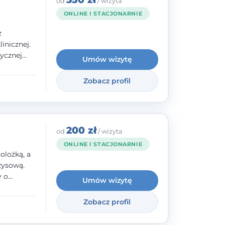
od
/ wizyta
ONLINE I STACJONARNIE
z
inicznej.
ycznej
Umów wizytę
 w
nego oraz
Zobacz profil
e jestem
rzystwa
200 zł
od
/ wizyta
ONLINE I STACJONARNIE
olożką, a
zysową.
y o
Umów wizytę
y,
Zobacz profil