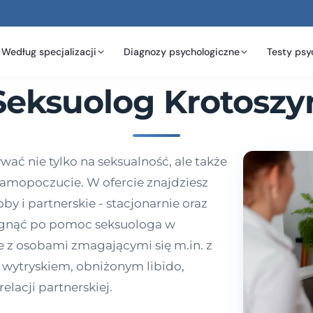
Według specjalizacji
Diagnozy psychologiczne
Testy psy
Seksuolog Krotoszy
ać nie tylko na seksualność, ale także
 samopoczucie. W ofercie znajdziesz
by i partnerskie - stacjonarnie oraz
ięgnąć po pomoc seksuologa w
uje z osobami zmagającymi się m.in. z
wytryskiem, obniżonym libido,
lacji partnerskiej.