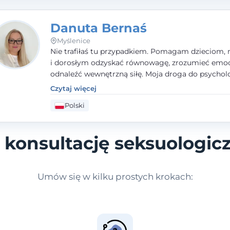
Danuta Bernaś
Myślenice
Nie trafiłaś tu przypadkiem. Pomagam dzieciom, 
i dorosłym odzyskać równowagę, zrozumieć emoc
odnaleźć wewnętrzną siłę. Moja droga do psycholo
zaczęła się od życia - pełnego wyzwań, które nauc
Czytaj więcej
uważności, empatii i pokory. Dziś łączę doświadcz
Polski
nauczycielki, psychologa, psychoterapeuty i seks
tworząc bezpieczną przestrzeń, w której można p
spokój i wsparcie. Nie obiecuję łatwych rozwiązań 
konsultację seksuologic
mogę obiecać, że będę po Twojej stronie.
Umów się w kilku prostych krokach: