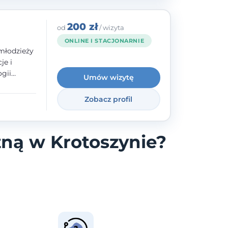
200 zł
od
/ wizyta
ONLINE I STACJONARNIE
młodzieży
je i
gii
Umów wizytę
zyły mnie
enie
Zobacz profil
uologa
oczuć
- ale
zną w Krotoszynie?