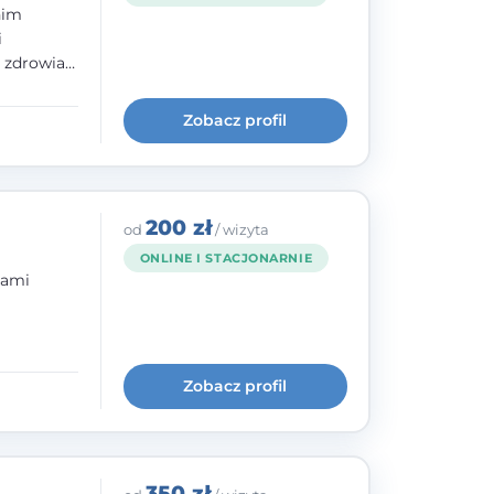
nim
i
e zdrowia
nia
im, w
Zobacz profil
wie i
200 zł
od
/ wizyta
ONLINE I STACJONARNIE
bami
ogię
kryzysowej
Zobacz profil
 pracy
 na
350 zł