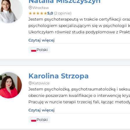
Natalia Miszczyszyn
Wrocław
★
★
★
★
★
5,0
(2 opinie)
Jestem psychoterapeutą w trakcie certyfikacji ora
psychologiem specjalizującym się w psychologii kl
Ukończyłam również studia podyplomowe z Prakt
Diagnozy Psychologicznej. Aktywnie uczestniczę
Czytaj więcej
działalności Polskiego Towarzystwa Psychiatrycz
Polski
Polskiego Towarzystwa Psychologicznego, a takż
członkiem nadzwyczajnym Wielkopolskiego Towa
Terapii Systemowej.
Karolina Strzopa
Katowice
Jestem psycholożką, psychotraumatolożką i seksu
obecnie poszerzam kwalifikacje o interwencję kry
Pracuję w nurcie terapii trzeciej fali, łącząc metod
potwierdzonej skuteczności. Towarzyszę młodzież
Czytaj więcej
dorosłym i parom w radzeniu sobie z bolesnymi
Polski
doświadczeniami tak, by mogli żyć pełniej.