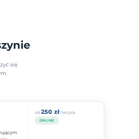
szynie
zyć się
ym.
250 zł
od
/ wizyta
ONLINE
izującym