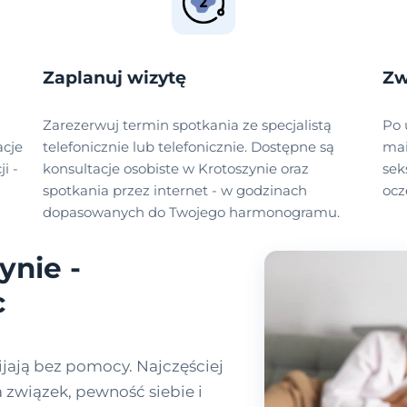
Zaplanuj wizytę
Zw
Zarezerwuj termin spotkania ze specjalistą
Po 
acje
telefonicznie lub telefonicznie. Dostępne są
mai
i -
konsultacje osobiste w Krotoszynie oraz
sek
spotkania przez internet - w godzinach
ocz
dopasowanych do Twojego harmonogramu.
ynie -
c
jają bez pomocy. Najczęściej
a związek, pewność siebie i