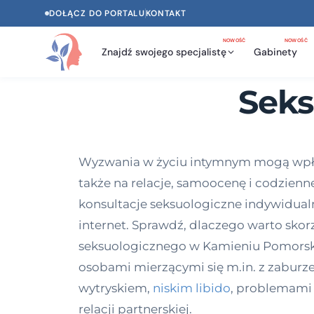
DOŁĄCZ DO PORTALU
KONTAKT
NOWOŚĆ
NOWOŚĆ
Znajdź swojego specjalistę
Gabinety
Seks
Wyzwania w życiu intymnym mogą wpływa
także na relacje, samoocenę i codzien
konsultacje seksuologiczne indywidualn
internet. Sprawdź, dlaczego warto skor
seksuologicznego w Kamieniu Pomorskim.
osobami mierzącymi się m.in. z zaburze
wytryskiem,
niskim libido
, problemami
relacji partnerskiej.