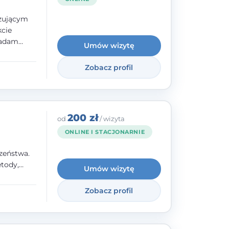
izującym
kcie
iadam
Umów wizytę
olskiego
Zobacz profil
y
ami.
ępnych
200 zł
od
/ wizyta
ONLINE I STACJONARNIE
zeństwa.
tody,
Umów wizytę
olegają na
o
Zobacz profil
wanie i
a. W