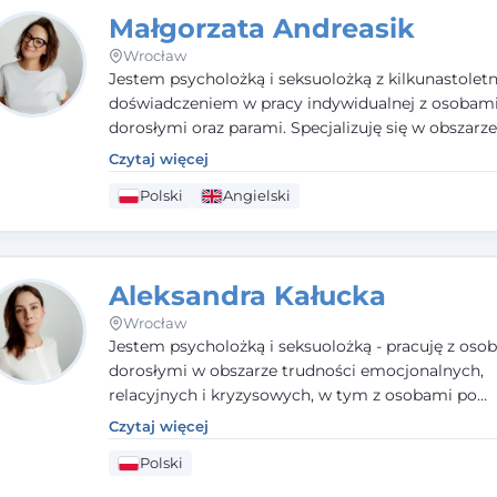
motywacyjnego i
treningu uważności
.
Małgorzata Andreasik
Wrocław
Jestem psycholożką i seksuolożką z kilkunastolet
doświadczeniem w pracy indywidualnej z osobam
dorosłymi oraz parami. Specjalizuję się w obszarz
seksualnego, żałoby, kryzysów życiowych i wypale
Czytaj więcej
zawodowego. Pracuję w języku polskim i angielsk
Polski
Angielski
podejściu humanistycznym, opartym na partnerst
podmiotowości klienta.
Aleksandra Kałucka
Wrocław
Jestem psycholożką i seksuolożką - pracuję z oso
dorosłymi w obszarze trudności emocjonalnych,
relacyjnych i kryzysowych, w tym z osobami po
doświadczeniach przemocy. Ukończyłam psychol
Czytaj więcej
kliniczną oraz studia podyplomowe z interwencji 
Polski
i seksuologii klinicznej na SWPS we Wrocławiu. W
kieruję się empatią, etyką zawodową i uważnością