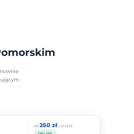
 Pomorskim
onownie
onującym
250 zł
od
/ wizyta
ONLINE