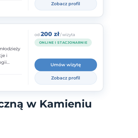
Zobacz profil
200 zł
od
/ wizyta
ONLINE I STACJONARNIE
młodzieży
je i
gii
Umów wizytę
zyły mnie
enie
Zobacz profil
uologa
oczuć
- ale
iczną w Kamieniu