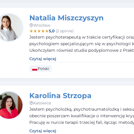
potrzeby klienta.
Natalia Miszczyszyn
Wrocław
★
★
★
★
★
5,0
(2 opinie)
Jestem psychoterapeutą w trakcie certyfikacji ora
psychologiem specjalizującym się w psychologii kl
Ukończyłam również studia podyplomowe z Prakt
Diagnozy Psychologicznej. Aktywnie uczestniczę
Czytaj więcej
działalności Polskiego Towarzystwa Psychiatrycz
Polski
Polskiego Towarzystwa Psychologicznego, a takż
członkiem nadzwyczajnym Wielkopolskiego Towa
Terapii Systemowej.
Karolina Strzopa
Katowice
Jestem psycholożką, psychotraumatolożką i seksu
obecnie poszerzam kwalifikacje o interwencję kry
Pracuję w nurcie terapii trzeciej fali, łącząc metod
potwierdzonej skuteczności. Towarzyszę młodzież
Czytaj więcej