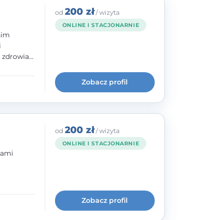
200 zł
od
/ wizyta
ONLINE I STACJONARNIE
nim
i
e zdrowia
nia
im, w
Zobacz profil
wie i
200 zł
od
/ wizyta
ONLINE I STACJONARNIE
bami
ogię
kryzysowej
Zobacz profil
 pracy
 na