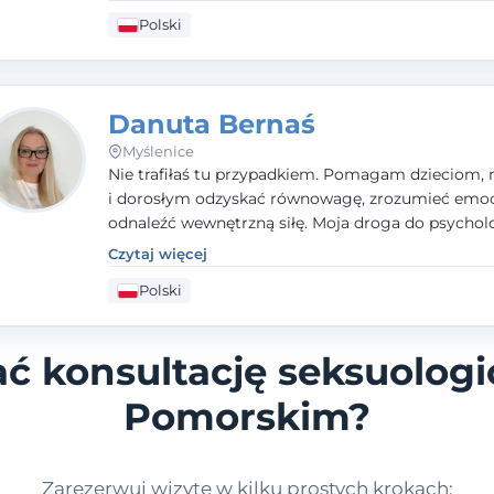
dorosłym i parom w radzeniu sobie z bolesnymi
Polski
doświadczeniami tak, by mogli żyć pełniej.
Danuta Bernaś
Myślenice
Nie trafiłaś tu przypadkiem. Pomagam dzieciom, 
i dorosłym odzyskać równowagę, zrozumieć emoc
odnaleźć wewnętrzną siłę. Moja droga do psycholo
zaczęła się od życia - pełnego wyzwań, które nauc
Czytaj więcej
uważności, empatii i pokory. Dziś łączę doświadcz
Polski
nauczycielki, psychologa, psychoterapeuty i seks
tworząc bezpieczną przestrzeń, w której można p
spokój i wsparcie. Nie obiecuję łatwych rozwiązań 
ć konsultację seksuolog
mogę obiecać, że będę po Twojej stronie.
Pomorskim?
Zarezerwuj wizytę w kilku prostych krokach: