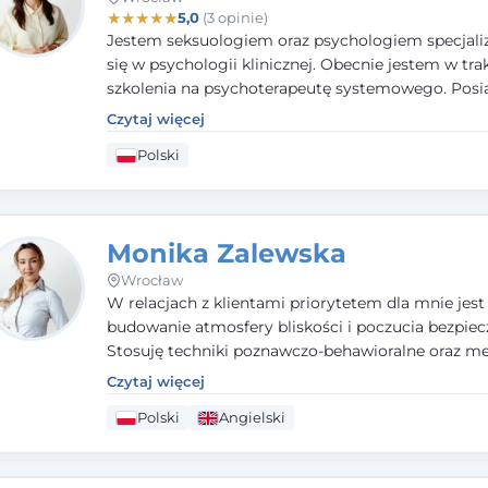
★
★
★
★
★
5,0
(3 opinie)
Jestem seksuologiem oraz psychologiem specjal
się w psychologii klinicznej. Obecnie jestem w tra
szkolenia na psychoterapeutę systemowego. Pos
status członka nadzwyczajnego Wielkopolskiego
Czytaj więcej
Towarzystwa
Terapii Systemowej
oraz należę do P
Polski
Towarzystwa Psychiatrycznego. W mojej pracy na
pierwszym miejscu stawiam budowanie atmosfer
bezpieczeństwa i zrozumienia w relacjach z Klient
Istotna dla nie jest również koncentracja na dost
Monika Zalewska
zasobach.
Wrocław
W relacjach z klientami priorytetem dla mnie jest
budowanie atmosfery bliskości i poczucia bezpiec
Stosuję techniki poznawczo-behawioralne oraz me
które koncentrują się na rozwiązaniach (TSR). Te p
Czytaj więcej
osiąganiu zamierzonych celów (doprowadzeniu d
Polski
Angielski
rozwiązania trudnych sytuacji) poprzez identyfiko
wzmacnianie zasobów oraz mocnych stron klient
swojej pracy korzystam także z metod dialogu