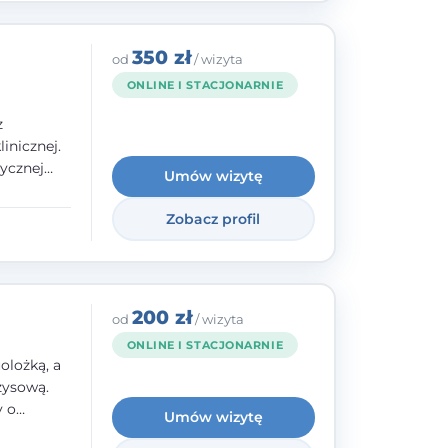
350 zł
od
/ wizyta
ONLINE I STACJONARNIE
z
inicznej.
ycznej
Umów wizytę
 w
nego oraz
Zobacz profil
e jestem
rzystwa
200 zł
od
/ wizyta
ONLINE I STACJONARNIE
olożką, a
zysową.
y o
Umów wizytę
y,