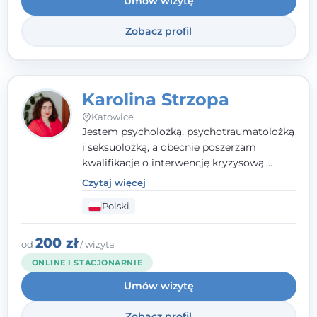
Umów wizytę
Wielkopolskiego Towarzystwa Terapii
Systemowej.
Zobacz profil
Karolina Strzopa
Katowice
Jestem psycholożką, psychotraumatolożką
i seksuolożką, a obecnie poszerzam
kwalifikacje o interwencję kryzysową.
Pracuję w nurcie terapii trzeciej fali, łącząc
Czytaj więcej
metody o potwierdzonej skuteczności.
Polski
Towarzyszę młodzieży, dorosłym i parom w
radzeniu sobie z bolesnymi
doświadczeniami tak, by mogli żyć pełniej.
200 zł
od
/ wizyta
ONLINE I STACJONARNIE
Umów wizytę
Zobacz profil