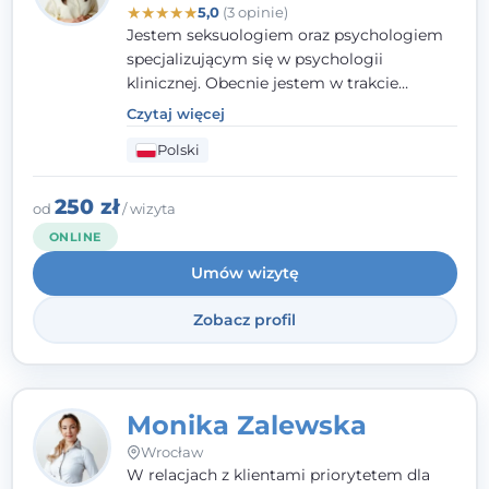
★
★
★
★
★
5,0
(3 opinie)
Jestem seksuologiem oraz psychologiem
specjalizującym się w psychologii
klinicznej. Obecnie jestem w trakcie
szkolenia na psychoterapeutę
Czytaj więcej
systemowego. Posiadam status członka
Polski
nadzwyczajnego Wielkopolskiego
Towarzystwa
Terapii Systemowej
oraz
należę do Polskiego Towarzystwa
250 zł
od
/ wizyta
Psychiatrycznego. W mojej pracy na
ONLINE
pierwszym miejscu stawiam budowanie
Umów wizytę
atmosfery bezpieczeństwa i zrozumienia w
relacjach z Klientami. Istotna dla nie jest
Zobacz profil
również koncentracja na dostępnych
zasobach.
Monika Zalewska
Wrocław
W relacjach z klientami priorytetem dla