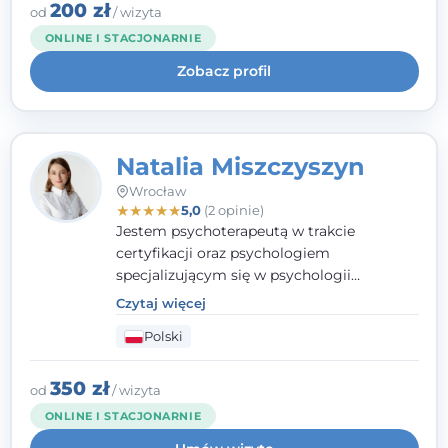
klinicznej na SWPS we Wrocławiu. W pracy
200 zł
od
/ wizyta
kieruję się empatią, etyką zawodową i
ONLINE I STACJONARNIE
uważnością na potrzeby klienta.
Zobacz profil
Natalia Miszczyszyn
Wrocław
★
★
★
★
★
5,0
(2 opinie)
Jestem psychoterapeutą w trakcie
certyfikacji oraz psychologiem
specjalizującym się w psychologii
klinicznej. Ukończyłam również studia
Czytaj więcej
podyplomowe z Praktycznej Diagnozy
Polski
Psychologicznej. Aktywnie uczestniczę w
działalności Polskiego Towarzystwa
Psychiatrycznego oraz Polskiego
350 zł
od
/ wizyta
Towarzystwa Psychologicznego, a także
ONLINE I STACJONARNIE
jestem członkiem nadzwyczajnym