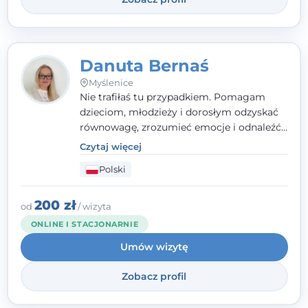
Danuta Bernaś
Myślenice
Nie trafiłaś tu przypadkiem. Pomagam
dzieciom, młodzieży i dorosłym odzyskać
równowagę, zrozumieć emocje i odnaleźć
wewnętrzną siłę. Moja droga do
Czytaj więcej
psychologii zaczęła się od życia - pełnego
Polski
wyzwań, które nauczyły mnie uważności,
empatii i pokory. Dziś łączę doświadczenie
nauczycielki, psychologa, psychoterapeuty
200 zł
od
/ wizyta
i seksuologa tworząc bezpieczną
ONLINE I STACJONARNIE
przestrzeń, w której można poczuć spokój i
Umów wizytę
wsparcie. Nie obiecuję łatwych rozwiązań -
ale mogę obiecać, że będę po Twojej
Zobacz profil
stronie.