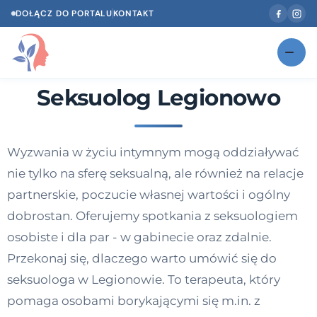
DOŁĄCZ DO PORTALU
KONTAKT
Seksuolog Legionowo
Znajdź swojego specjalistę
NOWOŚĆ
Gabinety
NOWOŚĆ
Wyzwania w życiu intymnym mogą oddziaływać
Według specjalizacji
nie tylko na sferę seksualną, ale również na relacje
Psycholog w Twoim języku
partnerskie, poczucie własnej wartości i ogólny
dobrostan. Oferujemy spotkania z seksuologiem
Diagnozy psychologiczne
osobiste i dla par - w gabinecie oraz zdalnie.
Testy psychologiczne
Przekonaj się, dlaczego warto umówić się do
seksuologa w Legionowie. To terapeuta, który
Dawka wiedzy
pomaga osobami borykającymi się m.in. z
Dla specjalistów