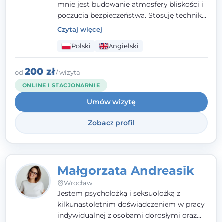
mnie jest budowanie atmosfery bliskości i
poczucia bezpieczeństwa. Stosuję techniki
poznawczo-behawioralne oraz metody,
Czytaj więcej
które koncentrują się na rozwiązaniach
Polski
Angielski
(TSR). Te polegają na osiąganiu
zamierzonych celów (doprowadzeniu do
rozwiązania trudnych sytuacji) poprzez
200 zł
od
/ wizyta
identyfikowanie i wzmacnianie zasobów
ONLINE I STACJONARNIE
oraz mocnych stron klienta. W swojej
Umów wizytę
pracy korzystam także z metod dialogu
motywacyjnego i
treningu uważności
.
Zobacz profil
Małgorzata Andreasik
Wrocław
Jestem psycholożką i seksuolożką z
kilkunastoletnim doświadczeniem w pracy
indywidualnej z osobami dorosłymi oraz