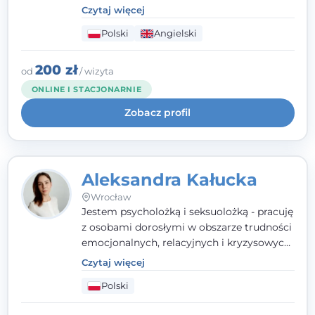
parami. Specjalizuję się w obszarze zdrowia
Czytaj więcej
seksualnego, żałoby, kryzysów życiowych i
Polski
Angielski
wypalenia zawodowego. Pracuję w języku
polskim i angielskim, w podejściu
humanistycznym, opartym na
200 zł
od
/ wizyta
partnerstwie i podmiotowości klienta.
ONLINE I STACJONARNIE
Zobacz profil
Aleksandra Kałucka
Wrocław
Jestem psycholożką i seksuolożką - pracuję
z osobami dorosłymi w obszarze trudności
emocjonalnych, relacyjnych i kryzysowych,
w tym z osobami po doświadczeniach
Czytaj więcej
przemocy. Ukończyłam psychologię
Polski
kliniczną oraz studia podyplomowe z
interwencji kryzysowej i seksuologii