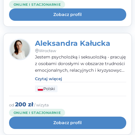
partnerstwie i podmiotowości klienta.
ONLINE I STACJONARNIE
Zobacz profil
Aleksandra Kałucka
Wrocław
Jestem psycholożką i seksuolożką - pracuję
z osobami dorosłymi w obszarze trudności
emocjonalnych, relacyjnych i kryzysowych,
w tym z osobami po doświadczeniach
Czytaj więcej
przemocy. Ukończyłam psychologię
Polski
kliniczną oraz studia podyplomowe z
interwencji kryzysowej i seksuologii
klinicznej na SWPS we Wrocławiu. W pracy
200 zł
od
/ wizyta
kieruję się empatią, etyką zawodową i
ONLINE I STACJONARNIE
uważnością na potrzeby klienta.
Zobacz profil