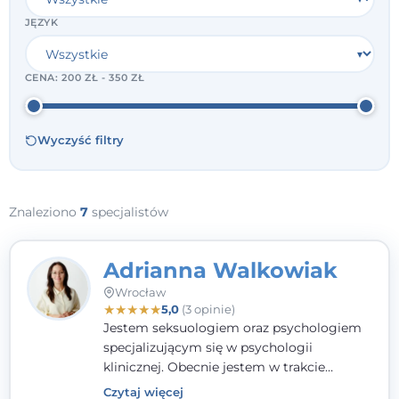
JĘZYK
CENA:
200 ZŁ - 350 ZŁ
Wyczyść filtry
Znaleziono
7
specjalistów
Adrianna Walkowiak
Wrocław
★
★
★
★
★
5,0
(3 opinie)
Jestem seksuologiem oraz psychologiem
specjalizującym się w psychologii
klinicznej. Obecnie jestem w trakcie
szkolenia na psychoterapeutę
Czytaj więcej