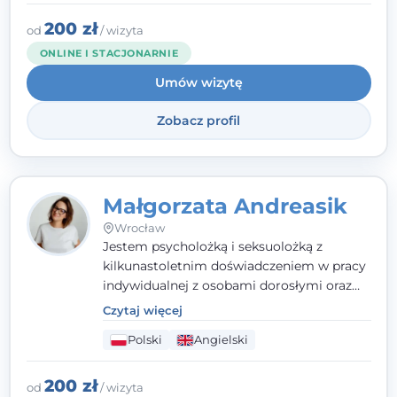
zamierzonych celów (doprowadzeniu do
rozwiązania trudnych sytuacji) poprzez
200 zł
od
/ wizyta
identyfikowanie i wzmacnianie zasobów
ONLINE I STACJONARNIE
oraz mocnych stron klienta. W swojej
Umów wizytę
pracy korzystam także z metod dialogu
motywacyjnego i
treningu uważności
.
Zobacz profil
Małgorzata Andreasik
Wrocław
Jestem psycholożką i seksuolożką z
kilkunastoletnim doświadczeniem w pracy
indywidualnej z osobami dorosłymi oraz
parami. Specjalizuję się w obszarze zdrowia
Czytaj więcej
seksualnego, żałoby, kryzysów życiowych i
Polski
Angielski
wypalenia zawodowego. Pracuję w języku
polskim i angielskim, w podejściu
humanistycznym, opartym na
200 zł
od
/ wizyta