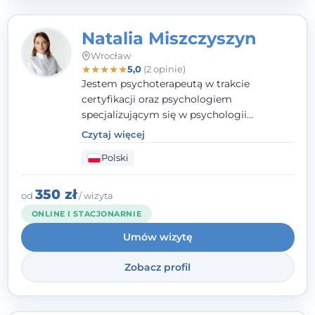
Natalia Miszczyszyn
Wrocław
★
★
★
★
★
5,0
(2 opinie)
Jestem psychoterapeutą w trakcie
certyfikacji oraz psychologiem
specjalizującym się w psychologii
klinicznej. Ukończyłam również studia
Czytaj więcej
podyplomowe z Praktycznej Diagnozy
Polski
Psychologicznej. Aktywnie uczestniczę w
działalności Polskiego Towarzystwa
Psychiatrycznego oraz Polskiego
350 zł
od
/ wizyta
Towarzystwa Psychologicznego, a także
ONLINE I STACJONARNIE
jestem członkiem nadzwyczajnym
Umów wizytę
Wielkopolskiego Towarzystwa Terapii
Systemowej.
Zobacz profil