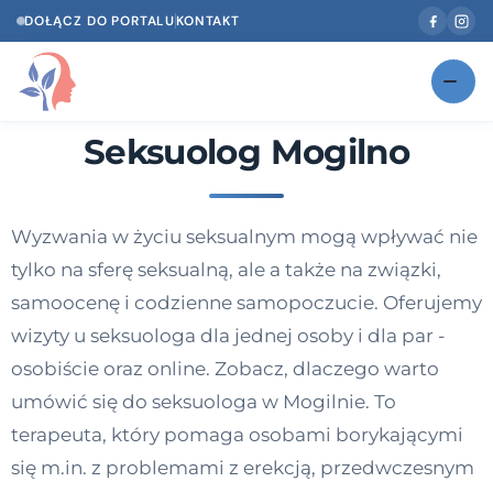
DOŁĄCZ DO PORTALU
KONTAKT
Seksuolog Mogilno
Znajdź swojego specjalistę
NOWOŚĆ
Gabinety
NOWOŚĆ
Wyzwania w życiu seksualnym mogą wpływać nie
Według specjalizacji
tylko na sferę seksualną, ale a także na związki,
Psycholog w Twoim języku
samoocenę i codzienne samopoczucie. Oferujemy
wizyty u seksuologa dla jednej osoby i dla par -
Diagnozy psychologiczne
osobiście oraz online. Zobacz, dlaczego warto
Testy psychologiczne
umówić się do seksuologa w Mogilnie. To
terapeuta, który pomaga osobami borykającymi
Dawka wiedzy
się m.in. z problemami z erekcją, przedwczesnym
Dla specjalistów