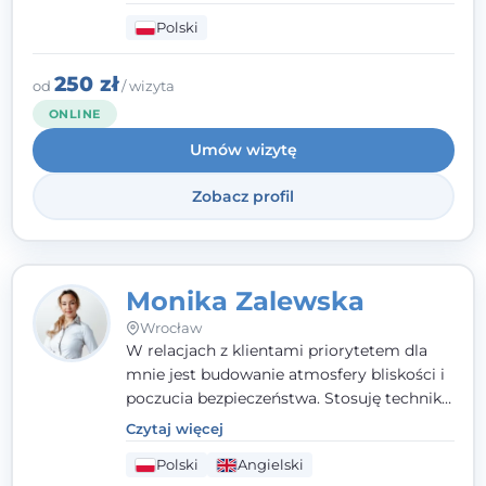
systemowego. Posiadam status członka
Polski
nadzwyczajnego Wielkopolskiego
Towarzystwa
Terapii Systemowej
oraz
należę do Polskiego Towarzystwa
250 zł
od
/ wizyta
Psychiatrycznego. W mojej pracy na
ONLINE
pierwszym miejscu stawiam budowanie
Umów wizytę
atmosfery bezpieczeństwa i zrozumienia w
relacjach z Klientami. Istotna dla nie jest
Zobacz profil
również koncentracja na dostępnych
zasobach.
Monika Zalewska
Wrocław
W relacjach z klientami priorytetem dla
mnie jest budowanie atmosfery bliskości i
poczucia bezpieczeństwa. Stosuję techniki
poznawczo-behawioralne oraz metody,
Czytaj więcej
które koncentrują się na rozwiązaniach
Polski
Angielski
(TSR). Te polegają na osiąganiu