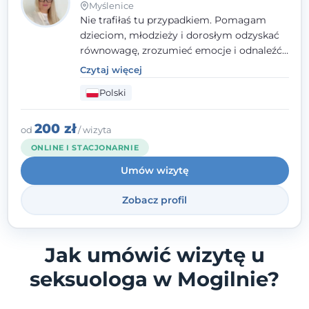
Myślenice
Nie trafiłaś tu przypadkiem. Pomagam
dzieciom, młodzieży i dorosłym odzyskać
równowagę, zrozumieć emocje i odnaleźć
wewnętrzną siłę. Moja droga do
Czytaj więcej
psychologii zaczęła się od życia - pełnego
Polski
wyzwań, które nauczyły mnie uważności,
empatii i pokory. Dziś łączę doświadczenie
nauczycielki, psychologa, psychoterapeuty
200 zł
od
/ wizyta
i seksuologa tworząc bezpieczną
ONLINE I STACJONARNIE
przestrzeń, w której można poczuć spokój i
Umów wizytę
wsparcie. Nie obiecuję łatwych rozwiązań -
ale mogę obiecać, że będę po Twojej
Zobacz profil
stronie.
Jak umówić wizytę u
seksuologa w Mogilnie?