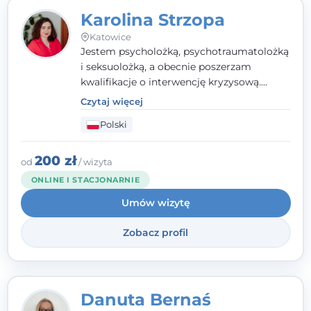
Karolina Strzopa
Katowice
Jestem psycholożką, psychotraumatolożką
i seksuolożką, a obecnie poszerzam
kwalifikacje o interwencję kryzysową.
Pracuję w nurcie terapii trzeciej fali, łącząc
Czytaj więcej
metody o potwierdzonej skuteczności.
Polski
Towarzyszę młodzieży, dorosłym i parom w
radzeniu sobie z bolesnymi
doświadczeniami tak, by mogli żyć pełniej.
200 zł
od
/ wizyta
ONLINE I STACJONARNIE
Umów wizytę
Zobacz profil
Danuta Bernaś